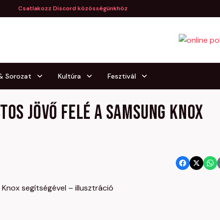
Csatlakozz Discord közösségünkhöz
 & Sorozat
Kultúra
Fesztivál
ztos jövő felé a Samsung Knox