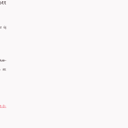
ott
z új
dule-
 itt:
st-3-