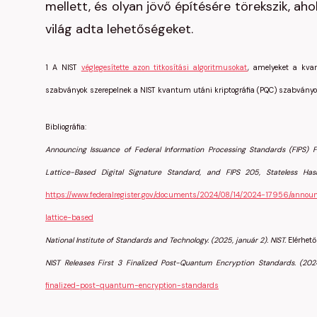
mellett, és olyan jövő építésére törekszik, ah
világ adta lehetőségeket.
1
A NIST
véglegesítette azon titkosítási algoritmusokat
, amelyeket a kva
szabványok szerepelnek a NIST kvantum utáni kriptográfia (PQC) szabványosí
Bibliográfia:
Announcing Issuance of Federal Information Processing Standards (FIPS)
Lattice-Based Digital Signature Standard, and FIPS 205, Stateless Hash
https://www.federalregister.gov/documents/2024/08/14/2024-17956/annou
lattice-based
National Institute of Standards and Technology. (2025, január 2). NIST.
Elérhető 
NIST Releases First 3 Finalized Post-Quantum Encryption Standards. (2024
finalized-post-quantum-encryption-standards