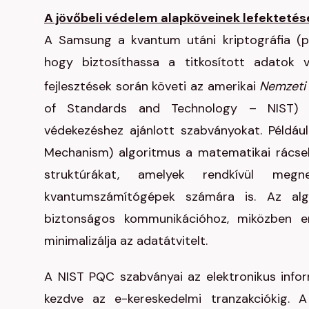
A jövőbeli védelem alapköveinek lefektetés
A Samsung a kvantum utáni kriptográfia (po
hogy biztosíthassa a titkosított adatok 
fejlesztések során követi az amerikai
Nemzeti 
of Standards and Technology – NIST) ál
védekezéshez ajánlott szabványokat. Példá
Mechanism) algoritmus a matematikai rácsel
struktúrákat, amelyek rendkívül megn
kvantumszámítógépek számára is. Az algo
biztonságos kommunikációhoz, miközben er
minimalizálja az adatátvitelt.
A NIST PQC szabványai az elektronikus infor
kezdve az e-kereskedelmi tranzakciókig.