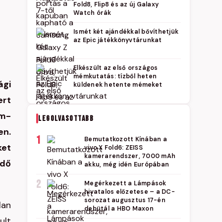
Fold8, Flip8 és az új Galaxy
Watch órák
Ismét két ajándékkal bővíthetjük
az Epic játékkönyvtárunkat
Elkészült az első országos
mémkutatás: tízből heten
ági
küldenek hetente mémeket
ert
um-
LEGOLVASOTTABB
en.
1
Bemutatkozott Kínában a
ket
vivo X Fold6: ZEISS
kamerarendszer, 7000 mAh
edő
akku, még idén Európában
2
Megérkezett a Lámpások
hivatalos előzetese – a DC-
sorozat augusztus 17-én
lan
debütál a HBO Maxon
ult