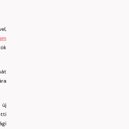
el,
lem
zök
sát
ára
 új
tti
ági