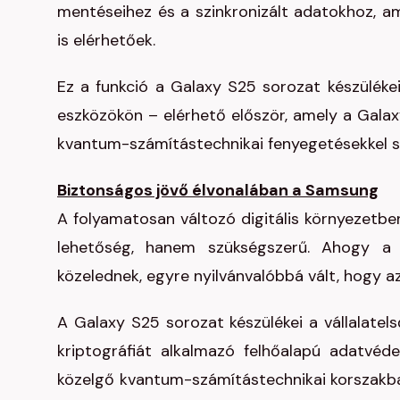
mentéseihez és a szinkronizált adatokhoz, am
is elérhetőek.
Ez a funkció a Galaxy S25 sorozat készüléke
eszközökön – elérhető először, amely a Galax
kvantum-számítástechnikai fenyegetésekkel 
Biztonságos jövő élvonalában a Samsung
A folyamatosan változó digitális környezetbe
lehetőség, hanem szükségszerű. Ahogy a k
közelednek, egyre nyilvánvalóbbá vált, hogy a
A Galaxy S25 sorozat készülékei a vállalate
kriptográfiát alkalmazó felhőalapú adatvéd
közelgő kvantum-számítástechnikai korszakba