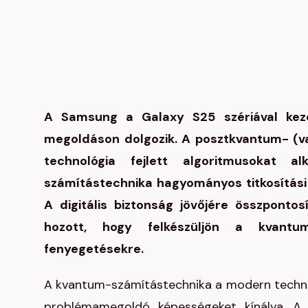
A Samsung a Galaxy S25 szériával kezd
megoldáson dolgozik. A posztkvantum- (va
technológia fejlett algoritmusokat 
számítástechnika hagyományos titkosítási 
A digitális biztonság jövőjére összpont
hozott, hogy felkészüljön a kvantum
fenyegetésekre.
A kvantum-számítástechnika a modern technoló
problémamegoldó képességeket kínálva. A 