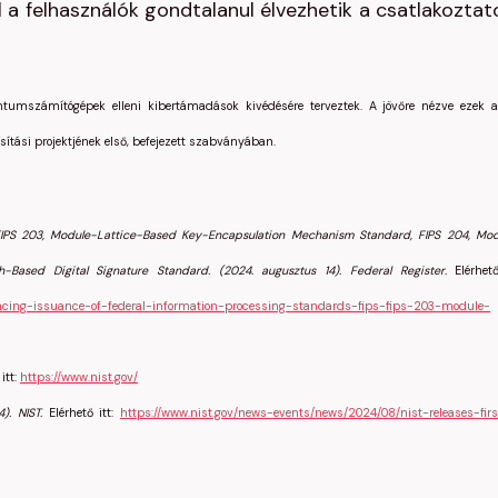
ol a felhasználók gondtalanul élvezhetik a csatlakoztat
ntumszámítógépek elleni kibertámadások kivédésére terveztek. A jövőre nézve ezek a
tási projektjének első, befejezett szabványában.
 FIPS 203, Module-Lattice-Based Key-Encapsulation Mechanism Standard, FIPS 204, Mo
-Based Digital Signature Standard. (2024. augusztus 14). Federal Register.
Elérhető
ncing-issuance-of-federal-information-processing-standards-fips-fips-203-module-
itt:
https://www.nist.gov/
). NIST.
Elérhető itt:
https://www.nist.gov/news-events/news/2024/08/nist-releases-fir