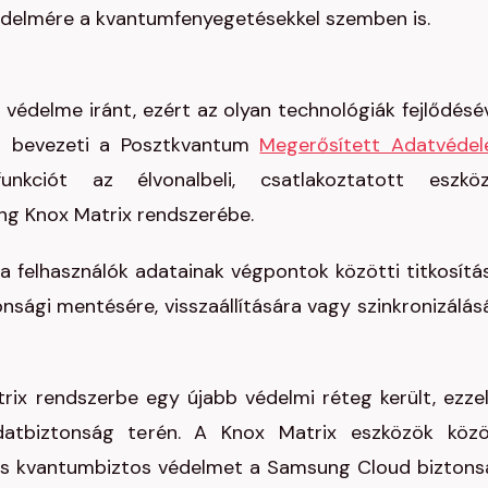
védelmére a kvantumfenyegetésekkel szemben is.
védelme iránt, ezért az olyan technológiák fejlődésév
at bevezeti a Posztkvantum
Megerősített Adatvéde
nkciót az élvonalbeli, csatlakoztatott eszkö
ng Knox Matrix rendszerébe.
a felhasználók adatainak végpontok közötti titkosítá
onsági mentésére, visszaállítására vagy szinkronizálás
ix rendszerbe egy újabb védelmi réteg került, ezzel
atbiztonság terén. A Knox Matrix eszközök közö
tes kvantumbiztos védelmet a Samsung Cloud biztons