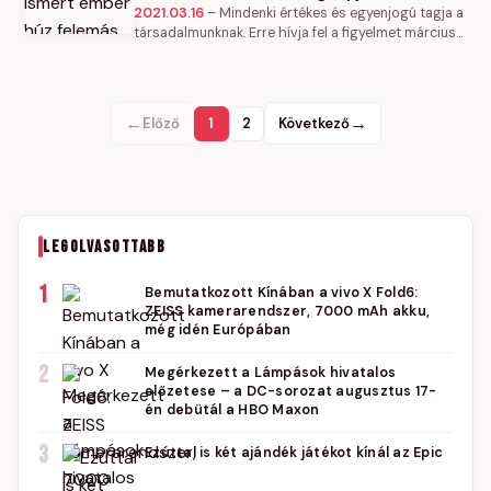
2021.03.16
–
Mindenki értékes és egyenjogú tagja a
társadalmunknak. Erre hívja fel a figyelmet március
21-én a Down-világnapon az a napszabású akció,
melynek során az…
←
→
Előző
1
2
Következő
LEGOLVASOTTABB
1
Bemutatkozott Kínában a vivo X Fold6:
ZEISS kamerarendszer, 7000 mAh akku,
még idén Európában
2
Megérkezett a Lámpások hivatalos
előzetese – a DC-sorozat augusztus 17-
én debütál a HBO Maxon
3
Ezúttal is két ajándék játékot kínál az Epic