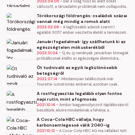
2023.04.05
–
Bár a világ húsz év alatt sokat
változott, a társadalmi problémák nem csillapodtak,
sőt, számos területen újabb komoly kihívásokkal
Törökországi földrengés: családok százai
kell megküzdenie az…
vannak még mindig a romok alatt
2023.02.09
–
A legfrissebb adatok szerint l
egalább 9057 ember vesztette életét a természeti
katasztrófában Törökországban és közel 2.600
Januári fogadalmak: így szállhatunk ki az
halálos áldozatról tudunk…
egészségtelen mókuskerékből
2023.01.04
–
Új év, új remények: januárban tömegek
próbálkoznak átállni az egészséges életmódra,
csakhogy a koronavírus-járvány miatt velünk
Öt tudnivaló az egyik legkülönösebb
maradt home office rendkívüli…
betegségről
2022.07.14
–
Mindannyian találkoztunk már
Tourette-szindrómás emberrel, azonban csak
kevesen ismerik a betegség valódi lefolyását: a
A rostfogyasztás legalább olyan fontos
többség furcsa, rossz szokásnak,…
napi rutin, mint a fogmosás
2021.10.14
–
Amikor kiegyensúlyozott táplálkozásról
beszélünk, elsőre mindenkinek a fehérje, a
szénhidrát, a zsír, valamint a vitaminok és az
A Coca-Cola HBC vállalja, hogy
ásványi anyagok jutnak eszébe,…
karbonsemlegessé válik 2040-ig
2021.10.12
–
A Coca-Cola HBC AG ma vállalást tett