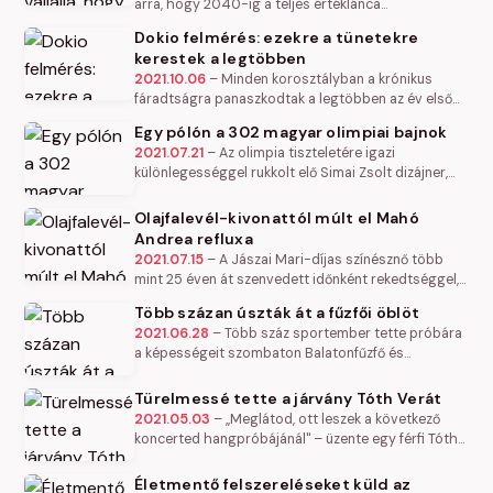
arra, hogy 2040-ig a teljes értéklánca
karbonsemlegessé válik. A tudományosan
Dokio felmérés: ezekre a tünetekre
megalapozott célkitűzés révén a vállalat…
kerestek a legtöbben
2021.10.06
–
Minden korosztályban a krónikus
fáradtságra panaszkodtak a legtöbben az év első
felében a Dokio tünetellenőrző rendszere alapján. Az
Egy pólón a 302 magyar olimpiai bajnok
egészségük iránt…
2021.07.21
–
Az olimpia tiszteletére igazi
különlegességgel rukkolt elő Simai Zsolt dizájner,
ugyanis egy pólóra rászerkesztette – a sportáguk
megnevezésével – mind a 302…
Olajfalevél-kivonattól múlt el Mahó
Andrea refluxa
2021.07.15
–
A Jászai Mari-díjas színésznő több
mint 25 éven át szenvedett időnként rekedtséggel,
torokfájással, köhögéssel járó refluxtól. Miután
Több százan úszták át a fűzfői öblöt
hasztalan volt nála…
2021.06.28
–
Több száz sportember tette próbára
a képességeit szombaton Balatonfűzfő és
Balatonalmádi között az Open Water Tournament
(OWT) nyíltvízi úszóbajnokság első…
Türelmessé tette a járvány Tóth Verát
2021.05.03
–
„Meglátod, ott leszek a következő
koncerted hangpróbájánál" – üzente egy férfi Tóth
Verának, és bár az eset évekkel ezelőtt történt, a mai
napig mély nyomokat…
Életmentő felszereléseket küld az