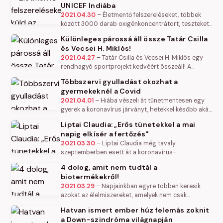
UNICEF Indiába
2021.04.30
–
Életmentő felszereléseket, többek
között 3000 darab oxigénkoncentrátort, teszteket
és orvosi eszközöket szállított az UNICEF Indiába,
Különleges párossá áll össze Tatár Csilla
hogy így segítse az…
és Vecsei H. Miklós!
2021.04.27
–
Tatár Csilla és Vecsei H. Miklós egy
rendhagyó sportprojekt kedvéért összeáll! A
járványhelyzet miatt átalakult Európa-napi fesztivál
Többszervi gyulladást okozhat a
virtuális futóversenyén…
gyermekeknél a Covid
2021.04.01
–
Hiába vészeli át tünetmentesen egy
gyerek a koronavírus járványt, hetekkel később akár
súlyos szövődményekkel kórházba is kerülhet. A
Liptai Claudia: „Erős tünetekkel a mai
Heim Pál Országos…
napig elkísér a fertőzés"
2021.03.30
–
Liptai Claudia még tavaly
szeptemberben esett át a koronavírus-
betegségen, ám az azóta eltelt időszakban sem
4 dolog, amit nem tudtál a
tudta maga mögött hagyni a nehéz heteket, a…
biotermékekről!
2021.03.29
–
Napjainkban egyre többen keresik
azokat az élelmiszereket, amelyek nem csak
ízletesek, tápanyagban és vitaminokban gazdagok,
Hatvan ismert ember húz felemás zoknit
hanem megvásárlásukkal a környezet…
a Down-szindróma világnapján