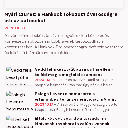
Nyári szünet: a Hankook fokozott óvatosságra
inti az autósokat
2026.06.20
A nyári szünet beköszöntével megváltozik a közlekedési
környezet: napközben is több gyerek tartózkodhat a
közterületeken. A Hankook Tire óvatosságra, defenzív vezetésre
és felkészült járműre inti a sofőröket.
Vedd fel a kesztyűt a zsíros haj ellen -
találd meg a megfelelő sampont!
2024.03.15
–
Ismerős az érzés, amikor egyetlen
nappal a hajmosás után már úgy néz ki a hajad,
mintha egy hete nem mostad volna meg? Sokan
Balogh Levente bemutatta a
küzdenek ezzel a problémával, de…
vitaminbevitel új generációját, a Violát
2023.10.17
–
A Szentkirályi Magyarország alapító
tulajdonosa, Balogh Levente 15 millió magyar
vitaminigényét szeretné kiszolgálni az új, innovatív
Eltelt két évtized, de a társadalmi
gélvitaminokkal. A Viola…
kihívások továbbra is velünk vannak