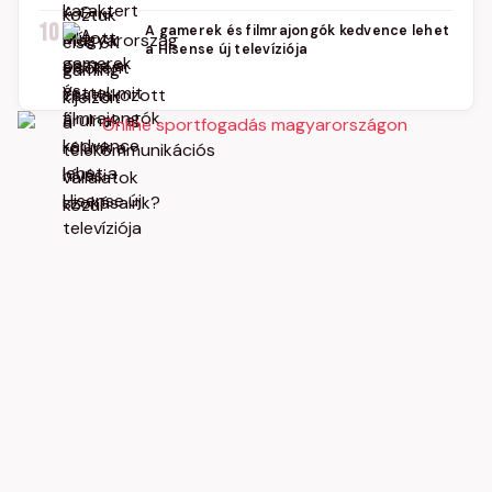
10
A gamerek és filmrajongók kedvence lehet
a Hisense új televíziója