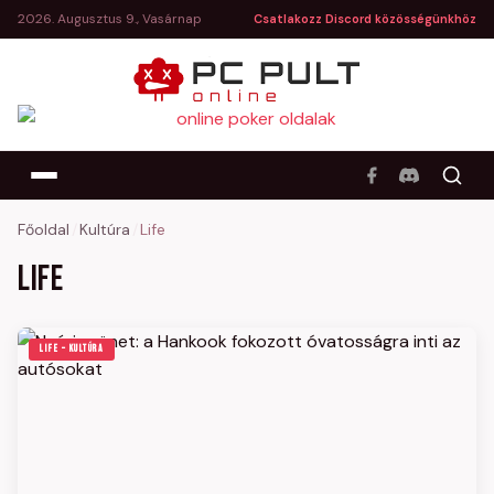
2026. Augusztus 9., Vasárnap
Csatlakozz Discord közösségünkhöz
Főoldal
/
Kultúra
/
Life
Life
LIFE – KULTÚRA