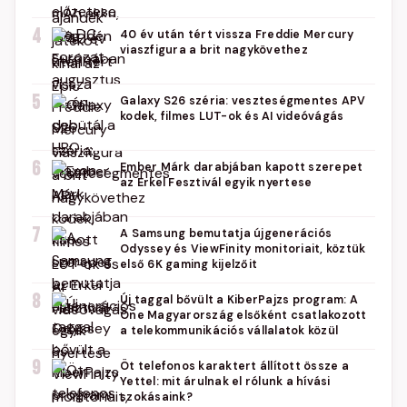
4
40 év után tért vissza Freddie Mercury
viaszfigura a brit nagykövethez
5
Galaxy S26 széria: veszteségmentes APV
kodek, filmes LUT-ok és AI videóvágás
6
Ember Márk darabjában kapott szerepet
az Erkel Fesztivál egyik nyertese
7
A Samsung bemutatja újgenerációs
Odyssey és ViewFinity monitoriait, köztük
első 6K gaming kijelzőit
8
Új taggal bővült a KiberPajzs program: A
One Magyarország elsőként csatlakozott
a telekommunikációs vállalatok közül
9
Öt telefonos karaktert állított össze a
Yettel: mit árulnak el rólunk a hívási
szokásaink?