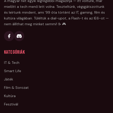
A magyar net egyik legrégebbi magazinja — itt voltunk, már
mielőtt a tech menő lett volna. Teszteltünk, végigjátszottunk
és leírtunk mindent, ami '99 óta történt az IT, gaming, film és
kultúra világában. Túléltük a dial-upot, a Flash-t és az IE6-ot —
nem állíthat meg minket semmi! ☕ 🎮
Kategóriák
IT & Tech
Smart Life
Játék
Film & Sorozat
Kultúra
Fesztivál