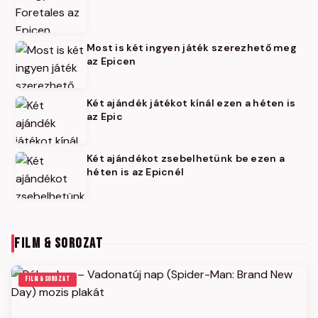
Most is két ingyen játék szerezhető meg
az Epicen
Két ajándék játékot kínál ezen a héten is
az Epic
Két ajándékot zsebelhetünk be ezen a
héten is az Epicnél
FILM & SOROZAT
FILM & SOROZAT