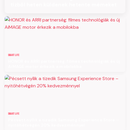
tízből heten küldenek hetente mémeket
SMART LIFE
HONOR és ARRI partnerség: filmes technológiák és új
AiMAGE motor érkezik a mobilokba
SMART LIFE
Pécsett nyílik a tizedik Samsung Experience Store –
nyitóhétvégén 20% kedvezménnyel