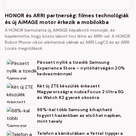
HONOR és ARRI partnerség: filmes technológiák
és új AiMAGE motor érkezik a mobilokba
A HONOR bemutatta új, AiMAGE képalkotó motorját, és
bejelentette, hogy közös labort hoz létre az ARRI-vel. A HONOR
Robot Phone-okon elérhetővé válnak az ARRI LogC3 és az ARRI
Looks megoldások.
Pécsett nyílik a tizedik Samsung
Experience Store – nyitóhétvégén 20%
kedvezménnyel
Két új ZTE készülék érkezett
Magyarországra: nubia Focus 2 Ultra 5G
és Watch K2 gyerek okosóra
68%-kal több Samsung kihajtható
fogyott hazánkban az első hat napban,
mint tavaly
Telefon a kánikulában: a Yettel tippjei a