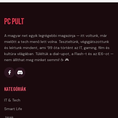
PC Pult
A magyar net egyik legrégebbi magazinja — itt voltunk, már
mielőtt a tech menő lett volna. Teszteltünk, végigjátszottunk
és leírtunk mindent, ami '99 óta történt az IT, gaming, film és
kultúra világában. Túléltük a dial-upot, a Flash-t és az IE6-ot —
nem állíthat meg minket semmi! ☕ 🎮
Kategóriák
IT & Tech
Smart Life
Játék