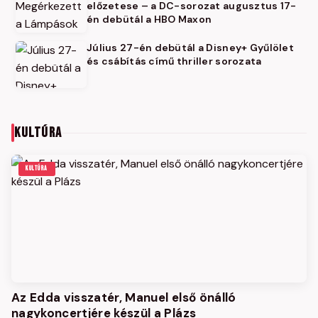
előzetese – a DC-sorozat augusztus 17-
én debütál a HBO Maxon
Július 27-én debütál a Disney+ Gyűlölet
és csábítás című thriller sorozata
KULTÚRA
KULTÚRA
Az Edda visszatér, Manuel első önálló
nagykoncertjére készül a Plázs