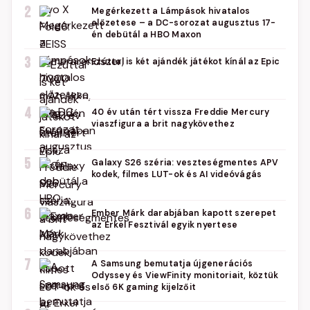
2
Megérkezett a Lámpások hivatalos
előzetese – a DC-sorozat augusztus 17-
én debütál a HBO Maxon
3
Ezúttal is két ajándék játékot kínál az Epic
4
40 év után tért vissza Freddie Mercury
viaszfigura a brit nagykövethez
5
Galaxy S26 széria: veszteségmentes APV
kodek, filmes LUT-ok és AI videóvágás
6
Ember Márk darabjában kapott szerepet
az Erkel Fesztivál egyik nyertese
7
A Samsung bemutatja újgenerációs
Odyssey és ViewFinity monitoriait, köztük
első 6K gaming kijelzőit