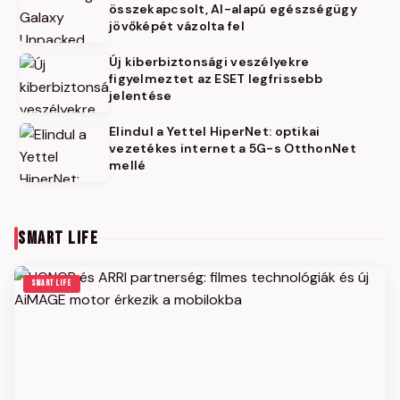
összekapcsolt, AI-alapú egészségügy
jövőképét vázolta fel
Új kiberbiztonsági veszélyekre
figyelmeztet az ESET legfrissebb
jelentése
Elindul a Yettel HiperNet: optikai
vezetékes internet a 5G-s OtthonNet
mellé
SMART LIFE
SMART LIFE