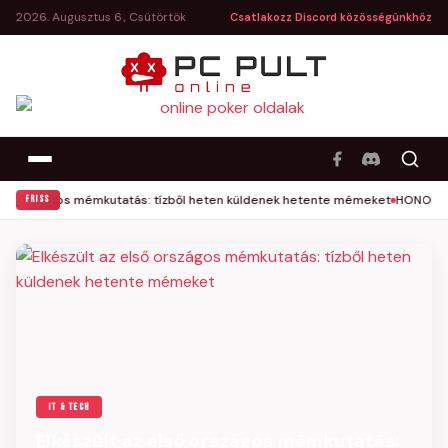
2026. Augusztus 6., Csütörtök
Csatlakozz Discord közösségünkhöz
PC Pult
lső országos mémkutatás: tízből heten küldenek hetente mémeket
HONOR és 
FRISS
IT & TECH
Elkészült az első országos mémkutatás: