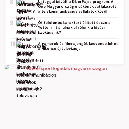
8
Új taggal bővült a KiberPajzs program: A
One Magyarország elsőként csatlakozott
a telekommunikációs vállalatok közül
9
Öt telefonos karaktert állított össze a
Yettel: mit árulnak el rólunk a hívási
szokásaink?
10
A gamerek és filmrajongók kedvence lehet
a Hisense új televíziója