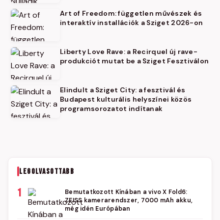
Art of Freedom: független művészek és
interaktív installációk a Sziget 2026-on
Liberty Love Rave: a Recirquel új rave-
produkciót mutat be a Sziget Fesztiválon
Elindult a Sziget City: a fesztivál és
Budapest kulturális helyszínei közös
programsorozatot indítanak
LEGOLVASOTTABB
1
Bemutatkozott Kínában a vivo X Fold6:
ZEISS kamerarendszer, 7000 mAh akku,
még idén Európában