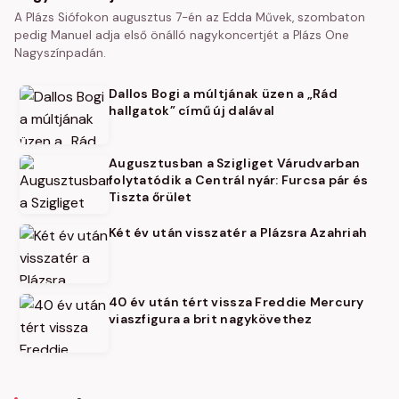
A Plázs Siófokon augusztus 7-én az Edda Művek, szombaton
pedig Manuel adja első önálló nagykoncertjét a Plázs One
Nagyszínpadán.
Dallos Bogi a múltjának üzen a „Rád
hallgatok” című új dalával
Augusztusban a Szigliget Várudvarban
folytatódik a Centrál nyár: Furcsa pár és
Tiszta őrület
Két év után visszatér a Plázsra Azahriah
40 év után tért vissza Freddie Mercury
viaszfigura a brit nagykövethez