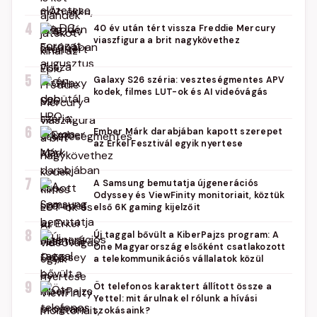
4
40 év után tért vissza Freddie Mercury
viaszfigura a brit nagykövethez
5
Galaxy S26 széria: veszteségmentes APV
kodek, filmes LUT-ok és AI videóvágás
6
Ember Márk darabjában kapott szerepet
az Erkel Fesztivál egyik nyertese
7
A Samsung bemutatja újgenerációs
Odyssey és ViewFinity monitoriait, köztük
első 6K gaming kijelzőit
8
Új taggal bővült a KiberPajzs program: A
One Magyarország elsőként csatlakozott
a telekommunikációs vállalatok közül
9
Öt telefonos karaktert állított össze a
Yettel: mit árulnak el rólunk a hívási
szokásaink?