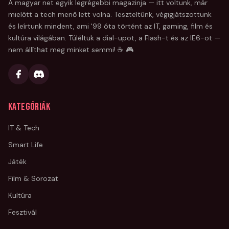
A magyar net egyik legrégebbi magazinja — itt voltunk, már
mielőtt a tech menő lett volna. Teszteltünk, végigjátszottunk
és leírtunk mindent, ami '99 óta történt az IT, gaming, film és
kultúra világában. Túléltük a dial-upot, a Flash-t és az IE6-ot —
nem állíthat meg minket semmi! ☕ 🎮
Kategóriák
IT & Tech
Smart Life
Játék
Film & Sorozat
Kultúra
Fesztivál