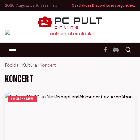
2026. Augusztus 9., Vasárnap
Csatlakozz Discord közösségünkhöz
Főoldal
/
Kultúra
/
Koncert
Koncert
KONCERT – KULTÚRA