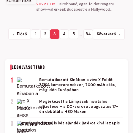
2022.11.02
–
Kirobbanó, eget-földet rengető
show-val érkezik Budapestre a Hollywood
Vampires 2023. július 18-án a Sportarénába. „A világ
legjobb bárzenekarának” nevezett…
←
…
→
Előző
1
2
3
4
5
84
Következő
LEGOLVASOTTABB
1
Bemutatkozott Kínában a vivo X Fold6:
ZEISS kamerarendszer, 7000 mAh akku,
még idén Európában
2
Megérkezett a Lámpások hivatalos
előzetese – a DC-sorozat augusztus 17-
én debütál a HBO Maxon
3
Ezúttal is két ajándék játékot kínál az Epic