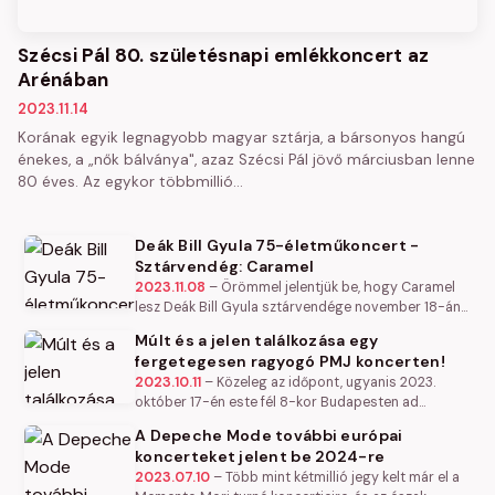
Szécsi Pál 80. születésnapi emlékkoncert az
Arénában
2023.11.14
Korának egyik legnagyobb magyar sztárja, a bársonyos hangú
énekes, a „nők bálványa", azaz Szécsi Pál jövő márciusban lenne
80 éves. Az egykor többmillió…
Deák Bill Gyula 75-életműkoncert -
Sztárvendég: Caramel
2023.11.08
–
Örömmel jelentjük be, hogy Caramel
lesz Deák Bill Gyula sztárvendége november 18-án
a Papp László Budapest Sportarénában. Caramel a
Múlt és a jelen találkozása egy
magyar zenei élet…
fergetegesen ragyogó PMJ koncerten!
2023.10.11
–
Közeleg az időpont, ugyanis 2023.
október 17-én este fél 8-kor Budapesten ad
fergeteges koncertet a Scott Bradlee’s Postmodern
A Depeche Mode további európai
Jukebox.
koncerteket jelent be 2024-re
2023.07.10
–
Több mint kétmillió jegy kelt már el a