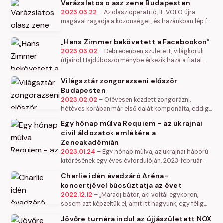
Varázslatos olasz zene Budapesten
a f é rfiak alkotta jogrend…
2023.03.22
–
Az olasz operatrió, IL VOLO újra
magával ragadja a közönséget, és hazánkban lép fel
a Budapest Arénában 2023. október 9-én, a
Koncertpromo szervezésében. Az…
„Hans Zimmer bekövetett a Facebookon"
2023.03.02
–
Debrecenben született, világkörüli
útjairól Hajdúböszörménybe érkezik haza a fiatal
magyar zongoravirtuóz zseni, aki mára már
ünnepelt sztár, világsztárok sora…
Világsztár zongorazseni először
Budapesten
2023.02.02
–
Ötévesen kezdett zongorázni,
hétéves korában már első dalát komponálta, eddig
több mint egymilliárdan nézték meg videóit az
Egy hónap múlva Requiem - az ukrajnai
interneten, mára már a világ több…
civil áldozatok emlékére a
Zeneakadémián
2023.01.24
–
Egy hónap múlva, az ukrajnai háború
kitörésének egy éves évfordulóján, 2023. február
23-án 19:30 órakor a Zeneakadémián az ukrajnai
Charlie idén évadzáró Aréna-
civil áldozatokra emlékező…
koncertjével búcsúztatja az évet
2022.12.12
–
„Maradj bátor, aki voltál egykoron,
sosem azt képzeltük el, amit itt hagyunk, egy félig
kész világ „A fáklya” - minden fáklya - égjen tovább”
Jövőre turnéra indul az újjászületett NOX
– így énekli…