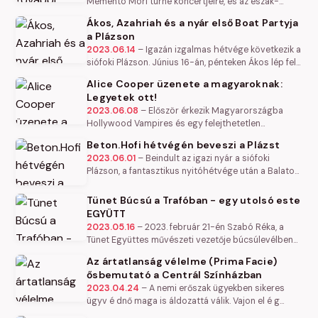
Memento Mori turné koncertjeire, és az észak-
amerikai és európai teltházas előadásokat követően
Ákos, Azahriah és a nyár első Boat Partyja
a Depeche Mode újabb…
a Plázson
2023.06.14
–
Igazán izgalmas hétvége következik a
siófoki Plázson. Június 16-án, pénteken Ákos lép fel
a Nagyszínpadon, a kikötőben vízre száll a nyár első
Alice Cooper üzenete a magyaroknak:
Bahart x Plázs…
Legyetek ott!
2023.06.08
–
Először érkezik Magyarországba
Hollywood Vampires és egy felejthetetlen
koncerttel szeretnék meglepni a rockzene rajongóit.
Beton.Hofi hétvégén beveszi a Plázst
A legendás banda tagjai között…
2023.06.01
–
Beindult az igazi nyár a siófoki
Plázson, a fantasztikus nyitóhétvége után a Balaton
buliközpontja egész nyáron jobbnál-jobb
koncertekkel és bulikkal vár…
Tünet Búcsú a Trafóban - egy utolsó este
EGYÜTT
2023.05.16
–
2023. február 21-én Szabó Réka, a
Tünet Együttes művészeti vezetője búcsúlevélben
jelentette be, hogy a Tünet Együttes kábé huszadik
Az ártatlanság vélelme (Prima Facie)
születésnapján hibernálja…
ősbemutató a Centrál Színházban
2023.04.24
–
A nemi erőszak ügyekben sikeres
ügyv é dnő maga is áldozattá válik. Vajon el é g
lesz-e a tehets é ge ahhoz, hogy megv é dje magát