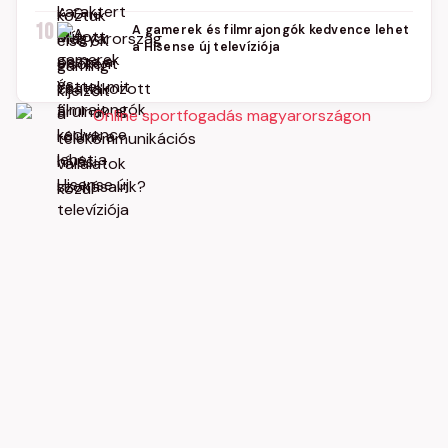
10
A gamerek és filmrajongók kedvence lehet
a Hisense új televíziója