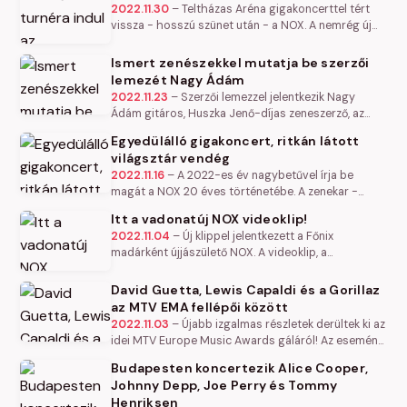
2022.11.30
–
Teltházas Aréna gigakoncerttel tért
vissza - hosszú szünet után - a NOX. A nemrég új
lemezanyaggal is előrukkolt zenekar immár nem áll
le, ígéretük szerint…
Ismert zenészekkel mutatja be szerzői
lemezét Nagy Ádám
2022.11.23
–
Szerzői lemezzel jelentkezik Nagy
Ádám gitáros, Huszka Jenő-díjas zeneszerző, az
album dalait pedig ismert és kiváló zenészek
Egyedülálló gigakoncert, ritkán látott
társaságában mutatja be december…
világsztár vendég
2022.11.16
–
A 2022-es év nagybetűvel írja be
magát a NOX 20 éves történetébe. A zenekar -
hosszú szünet után - újra aktív, nemrég jelent meg a
Itt a vadonatúj NOX videoklip!
friss lemezük November című…
2022.11.04
–
Új klippel jelentkezett a Főnix
madárként újjászülető NOX. A videoklip, a
hamarosan megjelenő lemez egyik dalához készült,
mely találóan, a November címet…
David Guetta, Lewis Capaldi és a Gorillaz
az MTV EMA fellépői között
2022.11.03
–
Újabb izgalmas részletek derültek ki az
idei MTV Europe Music Awards gáláról! Az esemény
sztárjait tavaly Budapest látta vendégül, 2022.
Budapesten koncertezik Alice Cooper,
november 13-án pedig…
Johnny Depp, Joe Perry és Tommy
Henriksen