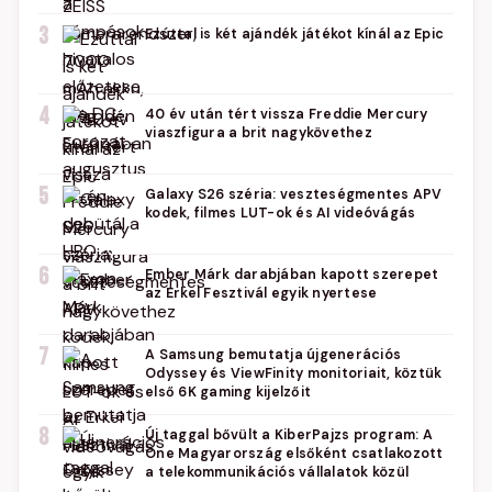
3
Ezúttal is két ajándék játékot kínál az Epic
4
40 év után tért vissza Freddie Mercury
viaszfigura a brit nagykövethez
5
Galaxy S26 széria: veszteségmentes APV
kodek, filmes LUT-ok és AI videóvágás
6
Ember Márk darabjában kapott szerepet
az Erkel Fesztivál egyik nyertese
7
A Samsung bemutatja újgenerációs
Odyssey és ViewFinity monitoriait, köztük
első 6K gaming kijelzőit
8
Új taggal bővült a KiberPajzs program: A
One Magyarország elsőként csatlakozott
a telekommunikációs vállalatok közül