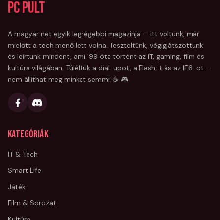
PC Pult
A magyar net egyik legrégebbi magazinja — itt voltunk, már
mielőtt a tech menő lett volna. Teszteltünk, végigjátszottunk
és leírtunk mindent, ami '99 óta történt az IT, gaming, film és
kultúra világában. Túléltük a dial-upot, a Flash-t és az IE6-ot —
nem állíthat meg minket semmi! ☕ 🎮
Kategóriák
IT & Tech
Smart Life
Játék
Film & Sorozat
Kultúra