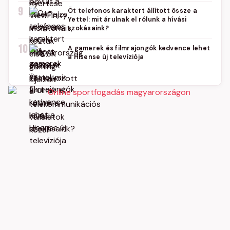
9
Öt telefonos karaktert állított össze a
Yettel: mit árulnak el rólunk a hívási
szokásaink?
10
A gamerek és filmrajongók kedvence lehet
a Hisense új televíziója