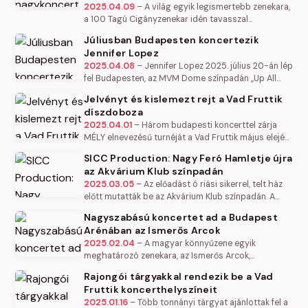
2025.04.09
–
A világ egyik legismertebb zenekara,
a 100 Tagú Cigányzenekar idén tavasszal
grandiózus koncerttel tér vissza a magyar kultúra
Júliusban Budapesten koncertezik
színpadára. Április 20-án az MVM…
Jennifer Lopez
2025.04.08
–
Jennifer Lopez 2025. július 20-án lép
fel Budapesten, az MVM Dome színpadán „Up All
Night – Live in 2025” című exkluzív turnéja
Jelvényt és kislemezt rejt a Vad Fruttik
keretében. A világsztár több év…
díszdoboza
2025.04.01
–
Három budapesti koncerttel zárja
MÉLY elnevezésű turnéját a Vad Fruttik május elején.
A kulturális központokban, színháztermekben zajló
SICC Production: Nagy Feró Hamletje újra
műsorhoz a rajongóktól…
az Akvárium Klub színpadán
2025.03.05
–
Az előadást ó riási sikerrel, telt ház
előtt mutatták be az Akvárium Klub színpadán. A
Színműv é szeti Egyetemen tavaly v é gzett fiatal
Nagyszabású koncertet ad a Budapest
szín é szeib ől formál…
Arénában az Ismerős Arcok
2025.02.04
–
A magyar könnyűzene egyik
meghatározó zenekara, az Ismerős Arcok,
nagyszabású koncertre készül a Papp László
Rajongói tárgyakkal rendezik be a Vad
Budapest Sportarénában. Az esemény, amely 2026.
Fruttik koncerthelyszíneit
…
2025.01.16
–
Több tonnányi tárgyat ajánlottak fel a