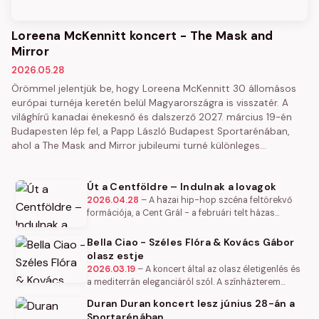
Loreena McKennitt koncert - The Mask and
Mirror
2026.05.28
Örömmel jelentjük be, hogy Loreena McKennitt 30 állomásos
európai turnéja keretén belül Magyarországra is visszatér. A
világhírű kanadai énekesnő és dalszerző 2027. március 19-én
Budapesten lép fel, a Papp László Budapest Sportarénában,
ahol a The Mask and Mirror jubileumi turné különleges…
Út a Centföldre – Indulnak a lovagok
2026.04.28
–
A hazai hip-hop szcéna feltörekvő
formációja, a Cent Grál - a februári telt házas
koncertjük után - május 9-én nyeregbe pattan,
hogy meghódítsa a Centföldet. A…
Bella Ciao - Széles Flóra & Kovács Gábor
olasz estje
2026.03.19
–
A koncert által az olasz életigenlés és
a mediterrán eleganciáról szól. A színházterem
bársonyos félhomályában olyan utazásra hívunk,
Duran Duran koncert lesz június 28-án a
ahol a zene, és az…
Sportarénában