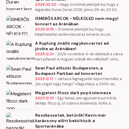
2026.02.20
–
Nagy örömmel jelentjük be, hogy a
legendás Duran Duran 2026. június 28-án, 20:00
órakor a Papp László Budapest Sportaréna
ISMERŐS ARCOK - NÉLKÜLED nem megy!
színpadán lép fel.
koncert az Arénában
2026.01.15
–
Örömmel jelentjük be, hogy
felejthetetlen estére készül az Ismerős Arcok.
Ezúttal a Papp László Budapest Sportaréna
A Kuplung önálló nagykoncertet ad
színpadán adnak nagyszabású koncertet, ahol…
jövőre az Arénában!
2025.12.31
–
2026. november 6-án elérkezik a várva
várt pillanat! A Hogyan tudnék élni nélküled? című
film nagysikerű fiúbandája, a Kuplung zenekar önálló
Sean Paul először Budapesten, a
nagykoncertet ad…
Budapest Parkban ad koncertet
2025.12.17
–
Jamaica legnagyobb exportterméke, a
„kis sziget nagy hangú" világsztárja, a 2000-es
évekbe visszarepítő Get Busy előadója 2026-ban
Megjelent fllozz dark pop kislemeze
először látható Budapesten.…
2025.12.01
–
Egy lemez, ami egyszerre portré és
térkép: fllozz új, öt számos kislemeze, AURA, a
kísérleti elektronikus műfajok és a filmzenei hangzás
határán mozog. A dalok…
Reszkessetek, betörők! Kevin már
karácsony előtt beköltözik a
Sportarénába