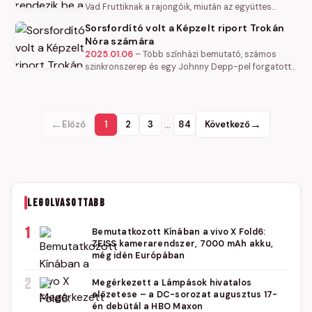
Vad Fruttiknak a rajongóik, miután az együttes
felhívással fordult hozzájuk. Likó Marciék MÉLY
Sorsfordító volt a Képzelt riport Trokán
címmel országszerte…
Nóra számára
2025.01.06
–
Több színházi bemutató, számos
szinkronszerep és egy Johnny Depp-pel forgatott
nemzetközi film is belefért a 2024-es évben Trokán
Nóra életébe. Sok pihenésre…
←
…
→
Előző
1
2
3
84
Következő
LEGOLVASOTTABB
1
Bemutatkozott Kínában a vivo X Fold6:
ZEISS kamerarendszer, 7000 mAh akku,
még idén Európában
2
Megérkezett a Lámpások hivatalos
előzetese – a DC-sorozat augusztus 17-
én debütál a HBO Maxon