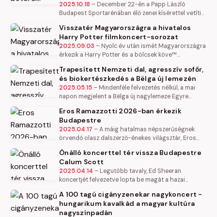
2025.10.18
–
December 22-én a Papp László
Budapest Sportarénában élő zenei kísérettel vetítik
le a klasszikus karácsonyi filmet, a Reszkessetek,
Visszatér Magyarországra a hivatalos
betörők!-et. John Williams…
Harry Potter filmkoncert-sorozat
2025.09.03
–
Nyolc év után ismét Magyarországra
érkezik a Harry Potter és a bölcsek köve™
filmkoncert. A Budafoki Dohnányi Zenekar élő
Trapesített Nemzeti dal, agresszív sofőr,
előadásában, Ernst van Tiel…
és biokertészkedés a Bëlga új lemezén
2025.05.15
–
Mindenféle felvezetés nélkül, a mai
napon megjelent a Bëlga új nagylemeze Egyre
gondolunk címmel. A dalok az együttes bevallása
Eros Ramazzotti 2026-ban érkezik
szerint is triviálisan…
Budapestre
2025.04.17
–
A máig hatalmas népszerűségnek
örvendő olasz dalszerző-énekes világsztár, Eros
Ramazzotti jövőre ismét Budapestre érkezik. Ezúttal
Önálló koncerttel tér vissza Budapestre
az Una Storia Importante…
Calum Scott
2025.04.14
–
Legutóbb tavaly, Ed Sheeran
koncertjét felvezetve lopta be magát a hazai
közönség szívébe, ezúttal egy önálló koncerttel
A 100 tagú cigányzenekar nagykoncert -
érkezik Budapestre Calum Scott október…
hungarikum kavalkád a magyar kultúra
nagyszínpadán