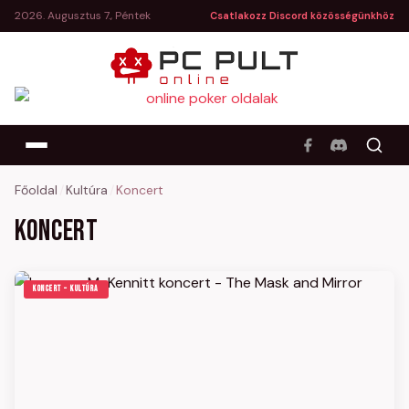
2026. Augusztus 7., Péntek
Csatlakozz Discord közösségünkhöz
Főoldal
/
Kultúra
/
Koncert
Koncert
KONCERT – KULTÚRA