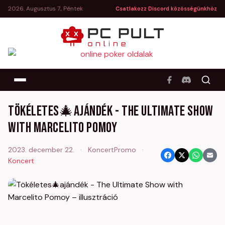
2026. Augusztus 7., Péntek
Csatlakozz Discord közösségünkhöz
Tökéletes🎄ajándék - The Ultimate Show
with Marcelito Pomoy
2023. december 22.
·
KoncertPromo
·
Koncert