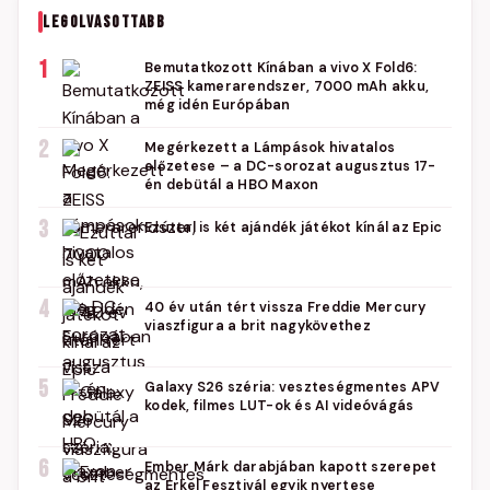
LEGOLVASOTTABB
1
Bemutatkozott Kínában a vivo X Fold6:
ZEISS kamerarendszer, 7000 mAh akku,
még idén Európában
2
Megérkezett a Lámpások hivatalos
előzetese – a DC-sorozat augusztus 17-
én debütál a HBO Maxon
3
Ezúttal is két ajándék játékot kínál az Epic
4
40 év után tért vissza Freddie Mercury
viaszfigura a brit nagykövethez
5
Galaxy S26 széria: veszteségmentes APV
kodek, filmes LUT-ok és AI videóvágás
6
Ember Márk darabjában kapott szerepet
az Erkel Fesztivál egyik nyertese