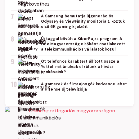
7
A Samsung bemutatja újgenerációs
Odyssey és ViewFinity monitoriait, köztük
első 6K gaming kijelzőit
8
Új taggal bővült a KiberPajzs program: A
One Magyarország elsőként csatlakozott
a telekommunikációs vállalatok közül
9
Öt telefonos karaktert állított össze a
Yettel: mit árulnak el rólunk a hívási
szokásaink?
10
A gamerek és filmrajongók kedvence lehet
a Hisense új televíziója