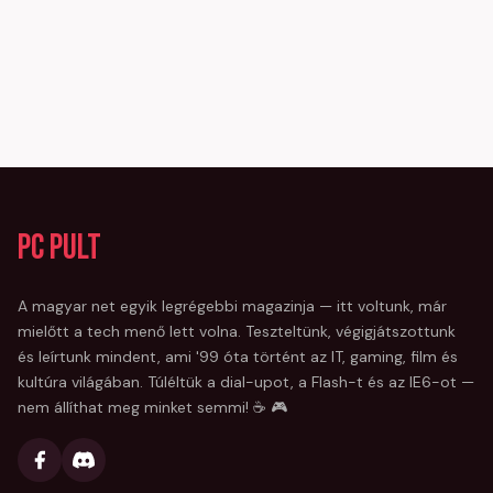
PC Pult
A magyar net egyik legrégebbi magazinja — itt voltunk, már
mielőtt a tech menő lett volna. Teszteltünk, végigjátszottunk
és leírtunk mindent, ami '99 óta történt az IT, gaming, film és
kultúra világában. Túléltük a dial-upot, a Flash-t és az IE6-ot —
nem állíthat meg minket semmi! ☕ 🎮