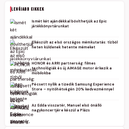
LEGÚJABB CIKKEK
Ismét két ajándékkal bővíthetjük az Epic
játékkönyvtárunkat
Elkészült az első országos mémkutatás: tízből
heten küldenek hetente mémeket
HONOR és ARRI partnerség: filmes
technológiák és új AiMAGE motor érkezik a
mobilokba
Pécsett nyílik a tizedik Samsung Experience
Store – nyitóhétvégén 20% kedvezménnyel
Az Edda visszatér, Manuel első önálló
nagykoncertjére készül a Plázs