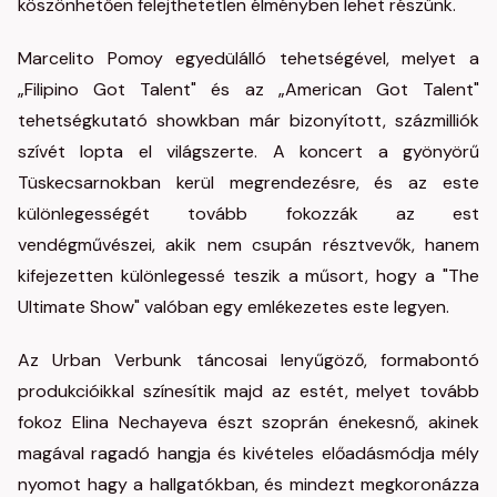
köszönhetően felejthetetlen élményben lehet részünk.
Marcelito Pomoy egyedülálló tehetségével, melyet a
„Filipino Got Talent" és az „American Got Talent"
tehetségkutató showkban már bizonyított, százmilliók
szívét lopta el világszerte. A koncert a gyönyörű
Tüskecsarnokban kerül megrendezésre, és az este
különlegességét tovább fokozzák az est
vendégművészei, akik nem csupán résztvevők, hanem
kifejezetten különlegessé teszik a műsort, hogy a "The
Ultimate Show" valóban egy emlékezetes este legyen.
Az Urban Verbunk táncosai lenyűgöző, formabontó
produkcióikkal színesítik majd az estét, melyet tovább
fokoz Elina Nechayeva észt szoprán énekesnő, akinek
magával ragadó hangja és kivételes előadásmódja mély
nyomot hagy a hallgatókban, és mindezt megkoronázza