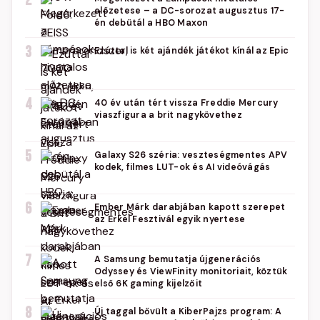
2
előzetese – a DC-sorozat augusztus 17-
én debütál a HBO Maxon
3
Ezúttal is két ajándék játékot kínál az Epic
4
40 év után tért vissza Freddie Mercury
viaszfigura a brit nagykövethez
5
Galaxy S26 széria: veszteségmentes APV
kodek, filmes LUT-ok és AI videóvágás
6
Ember Márk darabjában kapott szerepet
az Erkel Fesztivál egyik nyertese
7
A Samsung bemutatja újgenerációs
Odyssey és ViewFinity monitoriait, köztük
első 6K gaming kijelzőit
8
Új taggal bővült a KiberPajzs program: A