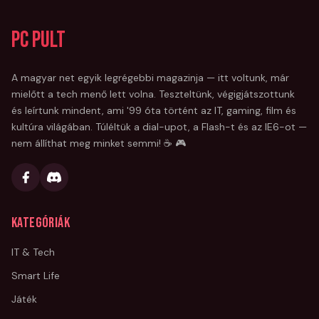
PC Pult
A magyar net egyik legrégebbi magazinja — itt voltunk, már
mielőtt a tech menő lett volna. Teszteltünk, végigjátszottunk
és leírtunk mindent, ami '99 óta történt az IT, gaming, film és
kultúra világában. Túléltük a dial-upot, a Flash-t és az IE6-ot —
nem állíthat meg minket semmi! ☕ 🎮
Kategóriák
IT & Tech
Smart Life
Játék