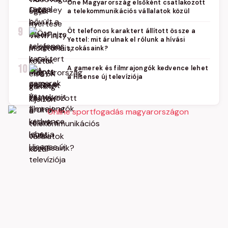
One Magyarország elsőként csatlakozott
a telekommunikációs vállalatok közül
9
Öt telefonos karaktert állított össze a
Yettel: mit árulnak el rólunk a hívási
szokásaink?
10
A gamerek és filmrajongók kedvence lehet
a Hisense új televíziója