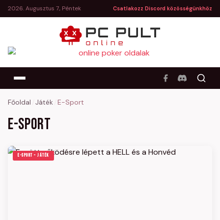
2026. Augusztus 7., Péntek
Csatlakozz Discord közösségünkhöz
Főoldal
/
Játék
/
E-Sport
E-Sport
E-SPORT – JÁTÉK