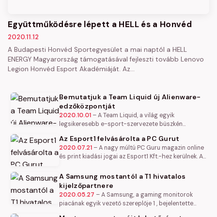
Együttműködésre lépett a HELL és a Honvéd
2020.11.12
A Budapesti Honvéd Sportegyesület a mai naptól a HELL
ENERGY Magyarország támogatásával fejleszti tovább Lenovo
Legion Honvéd Esport Akadémiáját. Az…
Bemutatjuk a Team Liquid új Alienware-
edzőközpontját
2020.10.01
–
A Team Liquid, a világ egyik
legsikeresebb e-sport-szervezete büszkén
jelentette be, hogy a Dell Technologies
Az Esport1 felvásárolta a PC Gurut
partnereként megnyitotta legújabb…
2020.07.21
–
A nagy múltú PC Guru magazin online
és print kiadási jogai az Esport1 Kft.-hez kerülnek. A
felvásárlás után mind a PC Guru mind az Esport1
szerkesztősége…
A Samsung mostantól a T1 hivatalos
kijelzőpartnere
2020.05.27
–
A Samsung, a gaming monitorok
piacának egyik vezető szereplője 1 , bejelentette
együttműködését a T1 Entertainment & Sports (T1)