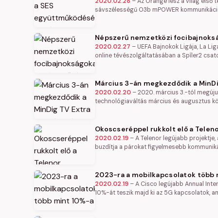
2020.02.28
–
Az Orange lesz a világ első 
sávszélességű O3b mPOWER kommunikációs
Népszerű nemzetközi focibajnoksá
2020.02.27
–
UEFA Bajnokok Ligája, La Lig
online tévészolgáltatásában a Spíler2 csa
Március 3-án megkezdődik a MinDi
2020.02.20
–
2020. március 3.-tól megújul
technológiaváltás március és augusztus közö
Okoscseréppel rukkolt elő a Telen
2020.02.19
–
A Telenor legújabb projektje
buzdítja a párokat figyelmesebb kommuniká
2023-ra a mobilkapcsolatok több 
2020.02.19
–
A Cisco legújabb Annual Inte
10%-át teszik majd ki az 5G kapcsolatok, a