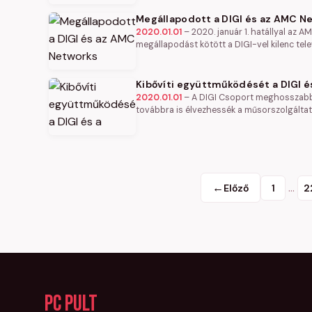
Megállapodott a DIGI és az AMC Ne
2020.01.01
–
2020. január 1. hatállyal az
megállapodást kötött a DIGI-vel kilenc tele
Kibővíti együttműködését a DIGI é
2020.01.01
–
A DIGI Csoport meghosszabbí
továbbra is élvezhessék a műsorszolgálta
←
…
Előző
1
2
PC Pult