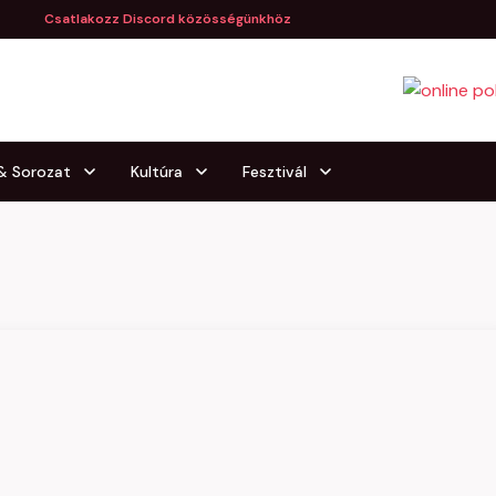
Csatlakozz Discord közösségünkhöz
 & Sorozat
Kultúra
Fesztivál