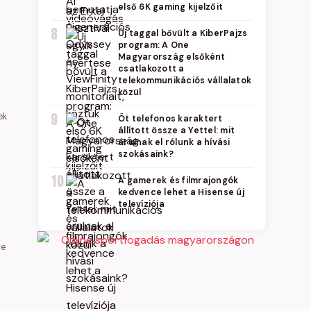
első 6K gaming kijelzőit
8
Új taggal bővült a KiberPajzs
program: A One
Magyarország elsőként
csatlakozott a
telekommunikációs vállalatok
közül
ek
9
Öt telefonos karaktert
állított össze a Yettel: mit
árulnak el rólunk a hívási
szokásaink?
10
A gamerek és filmrajongók
kedvence lehet a Hisense új
televíziója
re