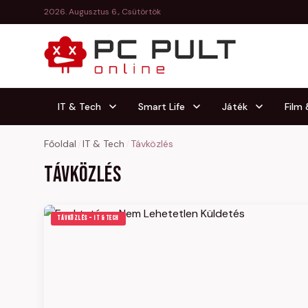
2026. Augusztus 6., Csütörtök
IT & Tech
Smart Life
Játék
Film
Főoldal
/
IT & Tech
/
Távközlés
Távközlés
TÁVKÖZLÉS – IT & TECH