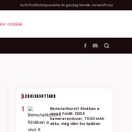
Autó Pult
Betűtípusok
Ha én gazdag lennék...
InstantProxy
LEGOLVASOTTABB
1
Bemutatkozott Kínában a
vivo X Fold6: ZEISS
kamerarendszer, 7000 mAh
akku, még idén Európában