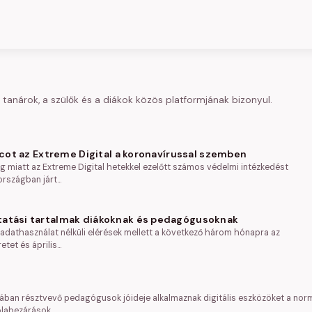
tanárok, a szülők és a diákok közös platformjának bizonyul.
arcot az Extreme Digital a koronavírussal szemben
 miatt az Extreme Digital hetekkel ezelőtt számos védelmi intézkedést
 országban járt…
tatási tartalmak diákoknak és pedagógusoknak
ó adathasználat nélküli elérések mellett a következő három hónapra az
etet és április…
jában résztvevő pedagógusok jóideje alkalmaznak digitális eszközöket a nor
kolabezárások…