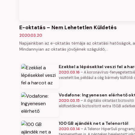
E-oktatás – Nem Lehetetlen Küldetés
2020.03.20
Napjainkban az e-oktatás témája az oktatási hatóságok, a 
Mindannyian az oktatás jövőjének száguldó,…
Ezekkel a lépésekkel veszi fel a h
2020.03.16
–
A koronavírus-fenyegetettség
vezetett be, például a cég bármely külföldi
Vodafone: Ingyenesen elérhető ok
2020.03.15
–
A digitális oktatást biztosít
előfizetőknek biztosított extra 15GB adatker
100 GB ajándék net a Telenortól
2020.03.14
–
A Telenor HiperSuli program
tanmenetben is. A pénteken bejelentett is