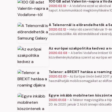
100 GB adat Valentin-napra a Vod
2020.02.13
–
A Vodafone ezzel az akcióval 
napot. A kommunikáció megkönnyítésére 1
A Telenornál is előrendelhetők a 
2020.02.12
–
Helyi idő szerint február 11-
csúcskészüléke. Aki előrendeléssel vásárol
Az európai szakpolitika kedvez a n
2020.02.03
–
A berlini Vodafone Intézet 10
közvéleménykutatása szerint az európai e
Telenor: a BREXIT hatása a roaming
2020.02.01
–
Az Európai Unión belül 2017. j
használhatják mobilcsomagjaikat az előfize
Egyre inkább mobilneten köszönte
2020.01.03
–
A Telenor megvizsgálta a Hi
20. és 2020. január 2. közti ünnepi időszakb