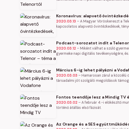
Koronavírus: alapvető óvintézkedé
2020.03.13
–
A Magyar Vöröskereszt a Tele
kapcsolatos alapvető óvintézkedések, tény
Podcast-sorozatot indít a Teleno
2020.03.12
–
Miként válhat a szülő gyermek
gyermeke napi digitális tevékenységére, és
Március 6-ig lehet pályázni a Vodaf
2020.03.03
–
Hamarosan zárul a közcélú di
társadalmi jót szolgáló megoldások támogat
Fontos teendője lesz a Mindig TV é
2020.03.02
–
A február 4.-i előkészítő m
történő átállás első fázisát.
Az Orange és a SES együttműködé