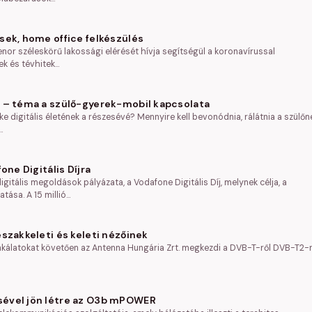
sek, home office felkészülés
nor széleskörű lakossági elérését hívja segítségül a koronavírussal
ek és tévhitek…
r – téma a szülő-gyerek-mobil kapcsolata
e digitális életének a részesévé? Mennyire kell bevonódnia, rálátnia a szülőn
…
one Digitális Díjra
gitális megoldások pályázata, a Vodafone Digitális Díj, melynek célja, a
ása. A 15 millió…
szakkeleti és keleti nézőinek
unkálatokat követően az Antenna Hungária Zrt. megkezdi a DVB-T-ről DVB-T2-
sével jön létre az O3b mPOWER