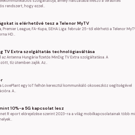
telekommunikációs szolgáltatója, amely hálózatába illeszti a terabites
 rendszert, hogy ezzel…
gokat is elérhetővé tesz a Telenor MyTV
a, Premier League, FA-Kupa, SEHA Liga: február 25-től elérhető a Telenor MyT
torna HD…
g TV Extra szolgáltatás technológiaváltása
 az Antenna Hungária fizetős MinDig TV Extra szolgáltatása. A
tt, tíz ütemben zajlik. Az…
or
, a LovePlant egy IoT felhőn keresztül kommunikáló okoseszköz segítségével
cióra. A…
mint 10%-a 5G kapcsolat lesz
rnet R eport előrejelzése szerint 2023-ra a világ mobilkapcsolatainak több m
melyek…