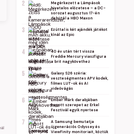
2
Megérkezett a Lámpások
hivatalos előzetese – a DC-
sorozat augusztus 17-én
debütál a HBO Maxon
3
Ezúttal is két ajándék játékot
kínál az Epic
4
40 év után tért vissza
Freddie Mercury viaszfigura
a brit nagykövethez
5
Galaxy S26 széria:
veszteségmentes APV kodek,
filmes LUT-ok és AI
videóvágás
6
Ember Márk darabjában
kapott szerepet az Erkel
Fesztivál egyik nyertese
7
A Samsung bemutatja
újgenerációs Odyssey és
mál
ViewFinity monitoriait, köztük