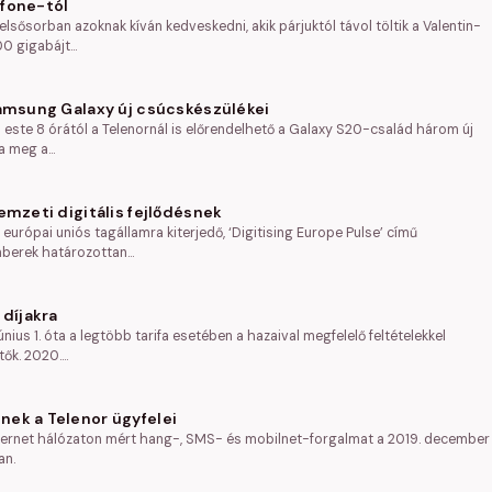
afone-tól
elsősorban azoknak kíván kedveskedni, akik párjuktól távol töltik a Valentin-
00 gigabájt…
Samsung Galaxy új csúcskészülékei
én este 8 órától a Telenornál is előrendelhető a Galaxy S20-család három új
ja meg a…
emzeti digitális fejlődésnek
 európai uniós tagállamra kiterjedő, ‘Digitising Europe Pulse’ című
mberek határozottan…
 díjakra
únius 1. óta a legtöbb tarifa esetében a hazaival megfelelő feltételekkel
tők. 2020.…
nek a Telenor ügyfelei
pernet hálózaton mért hang-, SMS- és mobilnet-forgalmat a 2019. december
an.