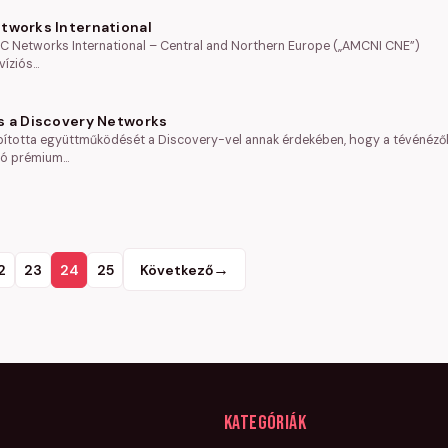
tworks International
 AMC Networks International – Central and Northern Europe („AMCNI CNE”)
víziós…
s a Discovery Networks
totta együttműködését a Discovery-vel annak érdekében, hogy a tévénéző
tó prémium…
→
2
23
24
25
Következő
Kategóriák