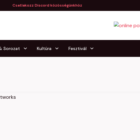
Csatlakozz Discord közösségünkhöz
 & Sorozat
Kultúra
Fesztivál