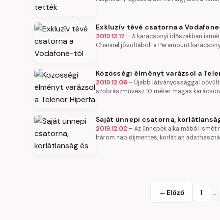
Exkluzív tévé csatorna a Vodafone
2019.12.17
–
A karácsonyi időszakban ismé
Channel jóvoltából: a Paramount karácsony
Közösségi élményt varázsol a Tele
2019.12.06
–
Újabb látványossággal bővült
szobrászművész 10 méter magas karácsonyi
Saját ünnepi csatorna, korlátlan
2019.12.02
–
Az ünnepek alkalmából ismét m
három nap díjmentes, korlátlan adathaszná
←
…
Előző
1