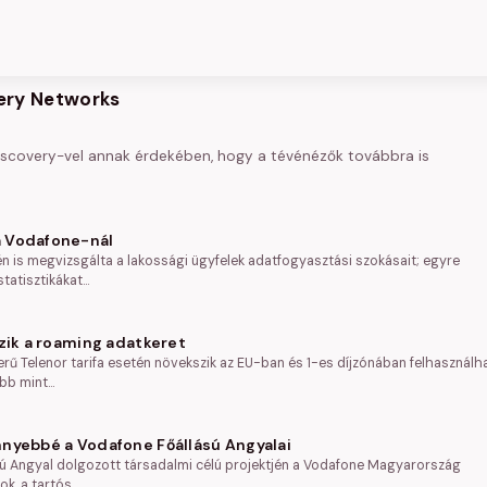
very Networks
covery-vel annak érdekében, hogy a tévénézők továbbra is
a Vodafone-nál
 is megvizsgálta a lakossági ügyfelek adatfogyasztási szokásait; egyre
tatisztikákat…
zik a roaming adatkeret
erű Telenor tarifa esetén növekszik az EU-ban és 1-es díjzónában felhasználh
öbb mint…
nyebbé a Vodafone Főállású Angyalai
ú Angyal dolgozott társadalmi célú projektjén a Vodafone Magyarország
ok, a tartós…