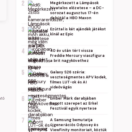
2
Megérkezett a Lámpások
hivatalos előzetese – a DC-
sorozat augusztus 17-én
debütál a HBO Maxon
3
Ezúttal is két ajándék játékot
kínál az Epic
4
40 év után tért vissza
Freddie Mercury viaszfigura
a brit nagykövethez
5
Galaxy S26 széria:
veszteségmentes APV kodek,
filmes LUT-ok és AI
videóvágás
6
ató
Ember Márk darabjában
kapott szerepet az Erkel
Fesztivál egyik nyertese
7
A Samsung bemutatja
újgenerációs Odyssey és
ViewFinity monitoriait, köztük