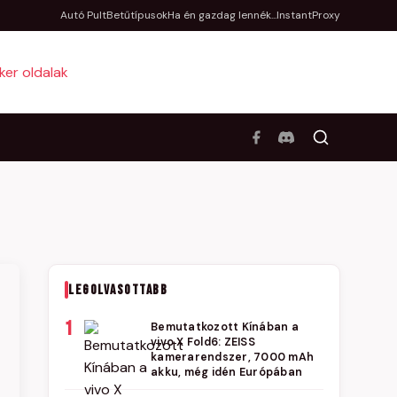
Autó Pult
Betűtípusok
Ha én gazdag lennék...
InstantProxy
LEGOLVASOTTABB
1
Bemutatkozott Kínában a
vivo X Fold6: ZEISS
kamerarendszer, 7000 mAh
akku, még idén Európában