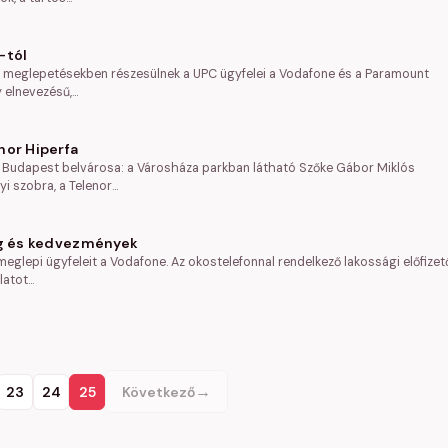
-tól
t meglepetésekben részesülnek a UPC ügyfelei a Vodafone és a Paramount
 elnevezésű,…
nor Hiperfa
 Budapest belvárosa: a Városháza parkban látható Szőke Gábor Miklós
 szobra, a Telenor…
ság és kedvezmények
eglepi ügyfeleit a Vodafone. Az okostelefonnal rendelkező lakossági előfizet
latot…
→
23
24
25
Következő