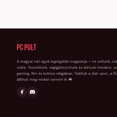
PC Pult
A magyar net egyik legrégebbi magazinja — itt voltunk, má
volna. Teszteltünk, végigjátszottunk és leírtunk mindent, am
gaming, film és kultúra világában. Túléltük a dial-upot, a 
állíthat meg minket semmi! ☕ 🎮