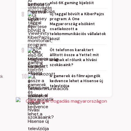
első 6K gaming kijelzőit
8
Új taggal bővült a KiberPajzs
program: A One
Magyarország elsőként
csatlakozott a
telekommunikációs vállalatok
közül
9
Öt telefonos karaktert
állított össze a Yettel: mit
árulnak el rólunk a hívási
szokásaink?
10
A gamerek és filmrajongók
ők
kedvence lehet a Hisense új
televíziója