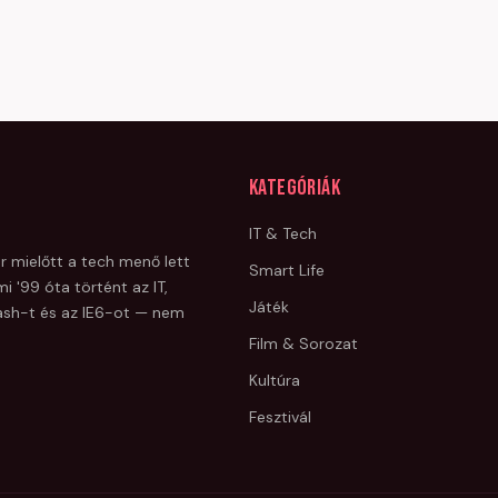
Kategóriák
IT & Tech
r mielőtt a tech menő lett
Smart Life
i '99 óta történt az IT,
Játék
Flash-t és az IE6-ot — nem
Film & Sorozat
Kultúra
Fesztivál