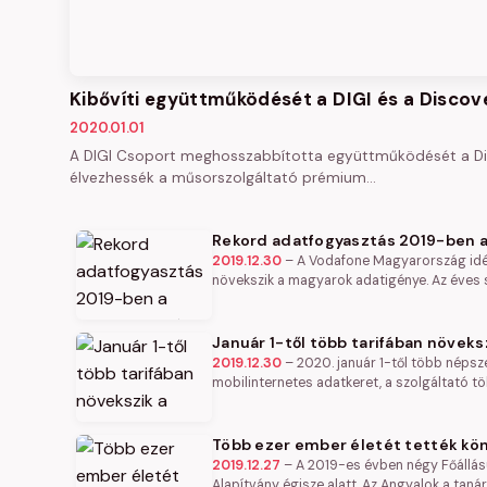
Kibővíti együttműködését a DIGI és a Disco
2020.01.01
A DIGI Csoport meghosszabbította együttműködését a Dis
élvezhessék a műsorszolgáltató prémium…
Rekord adatfogyasztás 2019-ben 
2019.12.30
–
A Vodafone Magyarország idén
növekszik a magyarok adatigénye. Az éves s
Január 1-től több tarifában növeks
2019.12.30
–
2020. január 1-től több népsz
mobilinternetes adatkeret, a szolgáltató t
Több ezer ember életét tették kön
2019.12.27
–
A 2019-es évben négy Főállás
Alapítvány égisze alatt. Az Angyalok a tanár