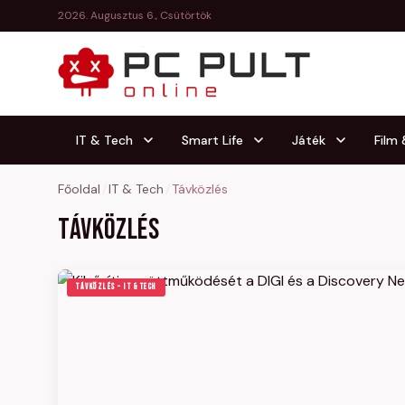
2026. Augusztus 6., Csütörtök
IT & Tech
Smart Life
Játék
Film
Főoldal
/
IT & Tech
/
Távközlés
Távközlés
TÁVKÖZLÉS – IT & TECH