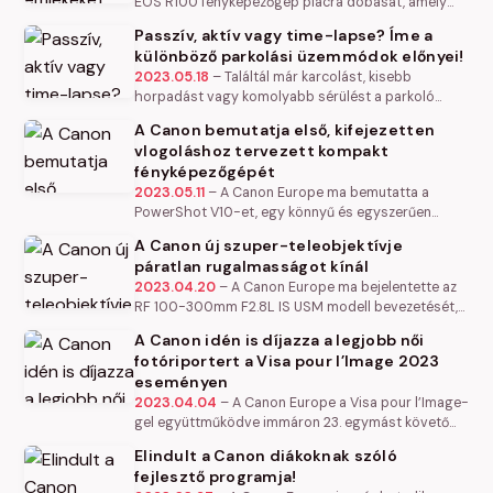
EOS R100 fényképezőgép piacra dobását, amely
azoknak készült, akik szeretnék megőrizni a
Passzív, aktív vagy time-lapse? Íme a
családdal és a barátokkal töltött…
különböző parkolási üzemmódok előnyei!
2023.05.18
–
Találtál már karcolást, kisebb
horpadást vagy komolyabb sérülést a parkoló
autódon? Valószínűleg most sokan igennel
A Canon bemutatja első, kifejezetten
válaszolnak. Sajnos az őrzött parkoló sem…
vlogoláshoz tervezett kompakt
fényképezőgépét
2023.05.11
–
A Canon Europe ma bemutatta a
PowerShot V10-et, egy könnyű és egyszerűen
kezelhető vlogger fényképezőgépet azok számára,
A Canon új szuper-teleobjektívje
akik szeretnék barátaikat és…
páratlan rugalmasságot kínál
2023.04.20
–
A Canon Europe ma bejelentette az
RF 100-300mm F2.8L IS USM modell bevezetését,
amely a szuper-teleobjektívek új generációját
A Canon idén is díjazza a legjobb női
képviseli. Miközben kielégíti a…
fotóriportert a Visa pour l’Image 2023
eseményen
2023.04.04
–
A Canon Europe a Visa pour l’Image-
gel együttműködve immáron 23. egymást követő
évben ítél oda 8,000 euro összegű támogatást a
Elindult a Canon diákoknak szóló
fotós újságírás műfajban…
fejlesztő programja!