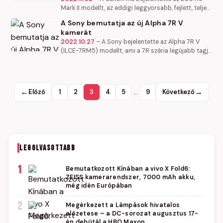
Mark II modellt, az eddigi leggyorsabb, fejlett, teljes
képmezős tükör nélküli fényképezőgépét, amely az
A Sony bemutatja az új Alpha 7R V
úttörő EOS R…
kamerát
2022.10.27
–
A Sony bejelentette az Alpha 7R V
(ILCE-7RM5) modellt, ami a 7R széria legújabb tagja
az elismert Alpha sorozatú tükör nélküli, cserélhető
objektíves…
←
…
→
Előző
1
2
3
4
5
9
Következő
LEGOLVASOTTABB
1
Bemutatkozott Kínában a vivo X Fold6:
ZEISS kamerarendszer, 7000 mAh akku,
még idén Európában
2
Megérkezett a Lámpások hivatalos
előzetese – a DC-sorozat augusztus 17-
én debütál a HBO Maxon