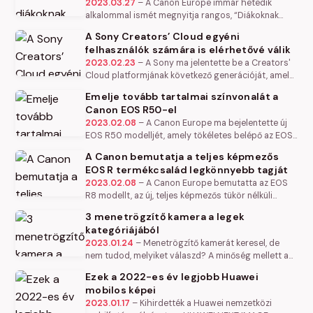
2023.03.27
–
A Canon Europe immár hetedik
alkalommal ismét megnyitja rangos, “Diákoknak
szóló fejlesztő programját” (CSDP) a jelentkezők
A Sony Creators’ Cloud egyéni
számára, amely már több száz…
felhasználók számára is elérhetővé válik
2023.02.23
–
A Sony ma jelentette be a Creators'
Cloud platformjának következő generációját, amely
számos alkalmazást és funkciót nyit meg olyan
Emelje tovább tartalmai színvonalát a
egyéni tartalomkészítők…
Canon EOS R50-el
2023.02.08
–
A Canon Europe ma bejelentette új
EOS R50 modelljét, amely tökéletes belépő az EOS
R termékcsaládba, különösen azon tartalomkészítők
A Canon bemutatja a teljes képmezős
számára, akik az…
EOS R termékcsalád legkönnyebb tagját
2023.02.08
–
A Canon Europe bemutatta az EOS
R8 modellt, az új, teljes képmezős tükör nélküli
fényképezőgépet, amely „megörökli” a
3 menetrögzítő kamera a legek
funkciógazdag EOS R6 Mark II modell…
kategóriájából
2023.01.24
–
Menetrögzítő kamerát keresel, de
nem tudod, melyiket válaszd? A minőség mellett a
kedvező ár-érték arány is fontos számodra?
Ezek a 2022-es év legjobb Huawei
Mutatunk három modellt, amelyek a…
mobilos képei
2023.01.17
–
Kihirdették a Huawei nemzetközi