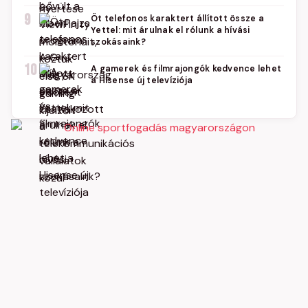
9
Öt telefonos karaktert állított össze a
Yettel: mit árulnak el rólunk a hívási
szokásaink?
10
A gamerek és filmrajongók kedvence lehet
a Hisense új televíziója