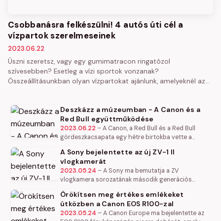
Csobbanásra felkészülni! 4 autós úti cél a
vízpartok szerelmeseinek
2023.06.22
Úszni szeretsz, vagy egy gumimatracon ringatózol
szívesebben? Esetleg a vízi sportok vonzanak?
Összeállításunkban olyan vízpartokat ajánlunk, amelyeknél az…
Deszkázz a múzeumban - A Canon és a
Red Bull együttműködése
2023.06.22
–
A Canon, a Red Bull és a Red Bull
gördeszkacsapata egy hétre birtokba vette a
londoni Természettudományi Múzeumot, hogy a
A Sony bejelentette az új ZV-1 II
múzeum 80 millió műtárgya között…
vlogkamerát
2023.05.24
–
A Sony ma bemutatja a ZV
vlogkamera sorozatának második generációs
kameráját, a ZV-1 II-t, amely rendkívül népszerű,
Örökítsen meg értékes emlékeket
piacvezető funkciókat tartalmaz. A…
útközben a Canon EOS R100-zal
2023.05.24
–
A Canon Europe ma bejelentette az