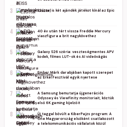
3
Ezúttal is két ajándék játékot kínál az Epic
4
40 év után tért vissza Freddie Mercury
viaszfigura a brit nagykövethez
5
Galaxy S26 széria: veszteségmentes APV
kodek, filmes LUT-ok és AI videóvágás
6
Ember Márk darabjában kapott szerepet
az Erkel Fesztivál egyik nyertese
7
A Samsung bemutatja újgenerációs
Odyssey és ViewFinity monitoriait, köztük
első 6K gaming kijelzőit
8
Új taggal bővült a KiberPajzs program: A
One Magyarország elsőként csatlakozott
a telekommunikációs vállalatok közül