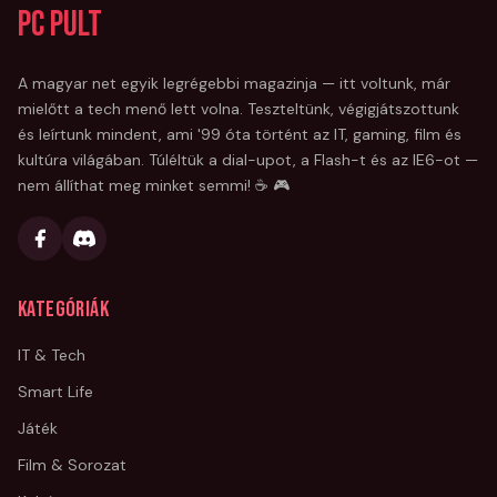
PC Pult
A magyar net egyik legrégebbi magazinja — itt voltunk, már
mielőtt a tech menő lett volna. Teszteltünk, végigjátszottunk
és leírtunk mindent, ami '99 óta történt az IT, gaming, film és
kultúra világában. Túléltük a dial-upot, a Flash-t és az IE6-ot —
nem állíthat meg minket semmi! ☕ 🎮
Kategóriák
IT & Tech
Smart Life
Játék
Film & Sorozat