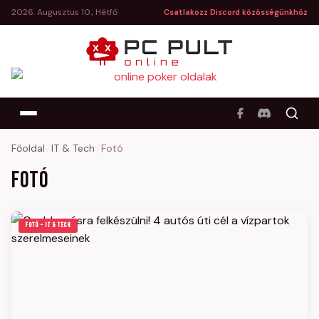
2026. Augusztus 10., Hétfő
Csatlakozz Discord közösségünkhöz
Főoldal
/
IT & Tech
/
Fotó
Fotó
FOTÓ – IT & TECH