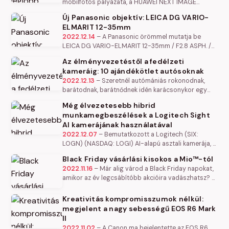
mobilfotós pályázata, a HUAWEI NEXT IMAGE
Awards 2022 győzteseit. A beérkezett alkotásokat
Új Panasonic objektív: LEICA DG VARIO-
neves fotósokból, művészekből és…
ELMARIT 12-35mm
2022.12.14
–
A Panasonic örömmel mutatja be
LEICA DG VARIO-ELMARIT 12-35mm / F2.8 ASPH. /
POWER O.I.S., sokoldalú, nagy rekesznyílású Micro
Az élményvezetéstől a fedélzeti
Four Thirds objektívjét, amely…
kameráig: 10 ajándékötlet autósoknak
2022.12.13
–
Szeretnél autómániás rokonodnak,
barátodnak, barátnődnek idén karácsonykor egy
különleges ajándékkal örömet okozni? Vagy inkább
Még élvezetesebb hibrid
olyan meglepetést választanál…
munkamegbeszélések a Logitech Sight
AI kamerájának használatával
2022.12.07
–
Bemutatkozott a Logitech (SIX:
LOGN) (NASDAQ: LOGI) AI-alapú asztali kamerája, a
Logitech Sight, amely a Rally Bar vagy Rally Bar
Black Friday vásárlási kisokos a Mio™-tól
Mini elülső kamerákkal…
2022.11.16
–
Már alig várod a Black Friday napokat,
amikor az év legcsábítóbb akcióira vadászhatsz? A
Mio™ is szuper ajánlatokkal érkezik: a belépő szintű
autós fedélzeti…
Kreativitás kompromisszumok nélkül:
megjelent a nagy sebességű EOS R6 Mark
II
2022.11.02
–
A Canon ma bejelentette az EOS R6