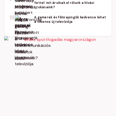
Yettel: mit árulnak el rólunk a hívási
szokásaink?
10
A gamerek és filmrajongók kedvence lehet
a Hisense új televíziója