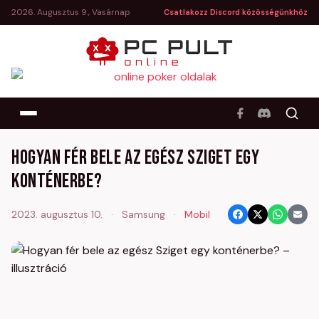
2026. Augusztus 9., Vasárnap
Csatlakozz Discord közösségünkhöz
Hogyan fér bele az egész Sziget egy
konténerbe?
2023. augusztus 10.
·
Samsung
·
Mobil