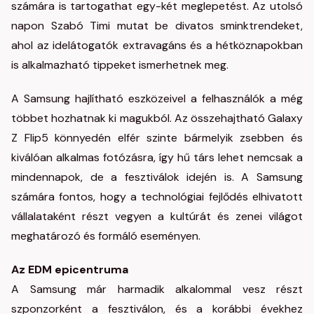
számára is tartogathat egy-két meglepetést. Az utolsó
napon Szabó Timi mutat be divatos sminktrendeket,
ahol az idelátogatók extravagáns és a hétköznapokban
is alkalmazható tippeket ismerhetnek meg.
A Samsung hajlítható eszközeivel a felhasználók a még
többet hozhatnak ki magukból. Az összehajtható Galaxy
Z Flip5 könnyedén elfér szinte bármelyik zsebben és
kiválóan alkalmas fotózásra, így hű társ lehet nemcsak a
mindennapok, de a fesztiválok idején is. A Samsung
számára fontos, hogy a technológiai fejlődés elhivatott
vállalataként részt vegyen a kultúrát és zenei világot
meghatározó és formáló eseményen.
Az EDM epicentruma
A Samsung már harmadik alkalommal vesz részt
szponzorként a fesztiválon, és a korábbi évekhez