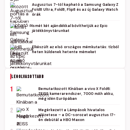
Augusztus 7-től kapható a Samsung Galaxy Z
Fold8 Ultra, Fold8, Flip8 és az új Galaxy Watch
órák
Ismét két ajándékkal bővíthetjük az Epic
játékkönyvtárunkat
Elkészült az első országos mémkutatás: tízből
heten küldenek hetente mémeket
LEGOLVASOTTABB
1
Bemutatkozott Kínában a vivo X Fold6:
ZEISS kamerarendszer, 7000 mAh akku,
még idén Európában
2
Megérkezett a Lámpások hivatalos
előzetese – a DC-sorozat augusztus 17-
én debütál a HBO Maxon