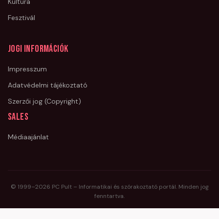
Kultúra
Fesztivál
Jogi információk
Impresszum
Adatvédelmi tájékoztató
Szerzői jog (Copyright)
Sales
Médiaajánlat
© 1999–
2026
PC Pult – Informatikai és szórakoztató portál. Minden jog
fenntartva.