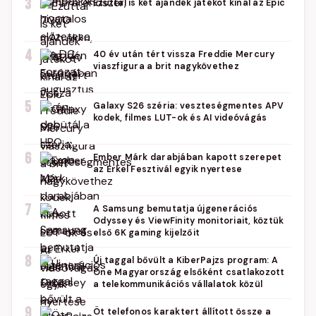
3
Ezúttal is két ajándék játékot kínál az Epic
4
40 év után tért vissza Freddie Mercury
viaszfigura a brit nagykövethez
5
Galaxy S26 széria: veszteségmentes APV
kodek, filmes LUT-ok és AI videóvágás
6
Ember Márk darabjában kapott szerepet
az Erkel Fesztivál egyik nyertese
7
A Samsung bemutatja újgenerációs
Odyssey és ViewFinity monitoriait, köztük
első 6K gaming kijelzőit
8
Új taggal bővült a KiberPajzs program: A
One Magyarország elsőként csatlakozott
a telekommunikációs vállalatok közül
9
Öt telefonos karaktert állított össze a