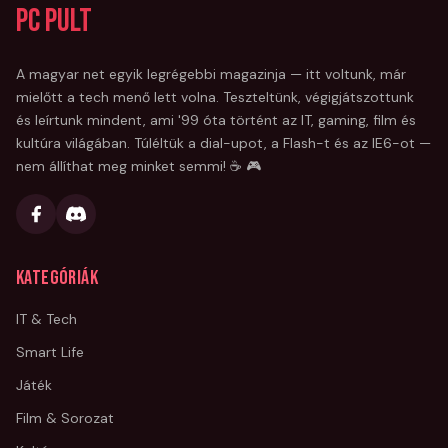
PC Pult
A magyar net egyik legrégebbi magazinja — itt voltunk, már
mielőtt a tech menő lett volna. Teszteltünk, végigjátszottunk
és leírtunk mindent, ami '99 óta történt az IT, gaming, film és
kultúra világában. Túléltük a dial-upot, a Flash-t és az IE6-ot —
nem állíthat meg minket semmi! ☕ 🎮
Kategóriák
IT & Tech
Smart Life
Játék
Film & Sorozat