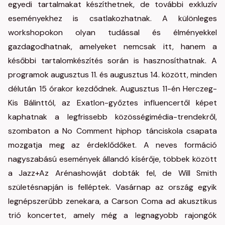
egyedi tartalmakat készíthetnek, de további exkluzív
eseményekhez is csatlakozhatnak. A különleges
workshopokon olyan tudással és élményekkel
gazdagodhatnak, amelyeket nemcsak itt, hanem a
későbbi tartalomkészítés során is hasznosíthatnak. A
programok augusztus 11. és augusztus 14. között, minden
délután 15 órakor kezdődnek. Augusztus 11-én Herczeg-
Kis Bálinttól, az Exatlon-győztes influencertől képet
kaphatnak a legfrissebb közösségimédia-trendekről,
szombaton a No Comment hiphop tánciskola csapata
mozgatja meg az érdeklődőket. A neves formáció
nagyszabású események állandó kísérője, többek között
a Jazz+Az Arénashowját dobták fel, de Will Smith
születésnapján is felléptek. Vasárnap az ország egyik
legnépszerűbb zenekara, a Carson Coma ad akusztikus
trió koncertet, amely még a legnagyobb rajongók