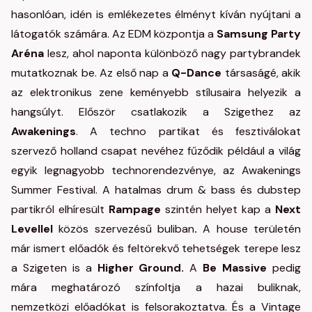
hasonlóan, idén is emlékezetes élményt kíván nyújtani a
látogatók számára. Az EDM központja a
Samsung
Party
Aréna
lesz, ahol naponta különböző nagy partybrandek
mutatkoznak be. Az első nap a
Q-Dance
társaságé, akik
az elektronikus zene keményebb stílusaira helyezik a
hangsúlyt. Először csatlakozik a Szigethez az
Awakenings
. A techno partikat és fesztiválokat
szervező holland csapat nevéhez fűződik például a világ
egyik legnagyobb technorendezvénye, az Awakenings
Summer Festival. A hatalmas drum & bass és dubstep
partikról elhíresült
Rampage
szintén helyet kap a
Next
Levellel
közös szervezésű buliban
.
A house területén
már ismert előadók és feltörekvő tehetségek terepe lesz
a Szigeten is a
Higher Ground.
A
Be Massive
pedig
mára meghatározó színfoltja a hazai buliknak,
nemzetközi előadókat is felsorakoztatva. És a Vintage