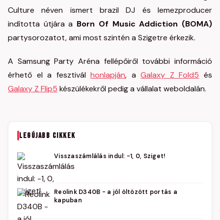
Culture néven ismert brazil DJ és lemezproducer
indította útjára a
Born Of Music Addiction (BOMA)
partysorozatot, ami most szintén a Szigetre érkezik.
A Samsung Party Aréna fellépőiről további információ
érhető el a fesztivál
honlapján
, a
Galaxy Z Fold5
és
Galaxy Z Flip5
készülékekről pedig a vállalat weboldalán.
LEGÚJABB CIKKEK
Visszaszámlálás indul: -1, 0, Sziget!
Reolink D340B - a jól öltözött portás a
kapuban