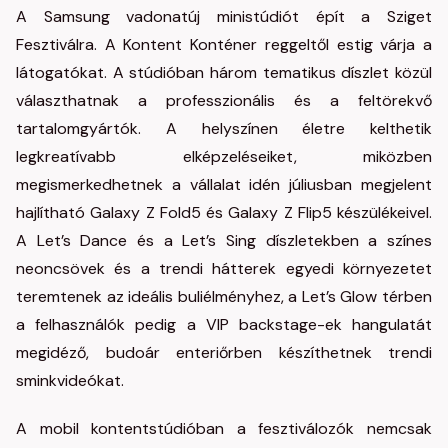
A Samsung vadonatúj ministúdiót épít a Sziget
Fesztiválra. A Kontent Konténer reggeltől estig várja a
látogatókat. A stúdióban három tematikus díszlet közül
választhatnak a professzionális és a feltörekvő
tartalomgyártók. A helyszínen életre kelthetik
legkreatívabb elképzeléseiket, miközben
megismerkedhetnek a vállalat idén júliusban megjelent
hajlítható Galaxy Z Fold5 és Galaxy Z Flip5 készülékeivel.
A Let’s Dance és a Let’s Sing díszletekben a színes
neoncsövek és a trendi hátterek egyedi környezetet
teremtenek az ideális buliélményhez, a Let’s Glow térben
a felhasználók pedig a VIP backstage-ek hangulatát
megidéző, budoár enteriőrben készíthetnek trendi
sminkvideókat.
A mobil kontentstúdióban a fesztiválozók nemcsak