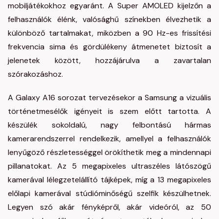
mobiljátékokhoz egyaránt. A Super AMOLED kijelzőn a
felhasználók élénk, valósághű színekben élvezhetik a
különböző tartalmakat, miközben a 90 Hz-es frissítési
frekvencia sima és gördülékeny átmenetet biztosít a
jelenetek között, hozzájárulva a zavartalan
szórakozáshoz.
A Galaxy A16 sorozat tervezésekor a Samsung a vizuális
történetmesélők igényeit is szem előtt tartotta. A
készülék sokoldalú, nagy felbontású hármas
kamerarendszerrel rendelkezik, amellyel a felhasználók
lenyűgöző részletességgel örökíthetik meg a mindennapi
pillanatokat. Az 5 megapixeles ultraszéles látószögű
kamerával lélegzetelállító tájképek, míg a 13 megapixeles
előlapi kamerával stúdióminőségű szelfik készülhetnek.
Legyen szó akár fényképről, akár videóról, az 50