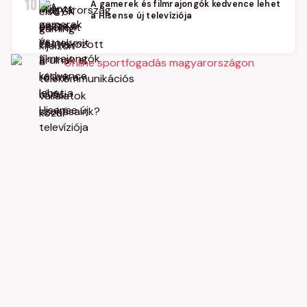
10
A gamerek és filmrajongók kedvence lehet
a Hisense új televíziója