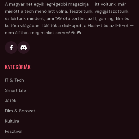
A magyar net egyik legrégebbi magazinja — itt voltunk, már
mielőtt a tech menő lett volna. Teszteltünk, végigjátszottunk
és leírtunk mindent, ami '99 óta történt az IT, gaming, film és
kultúra világában. Túléltük a dial-upot, a Flash-t és az IE6-ot —
nem állíthat meg minket semmi! ☕ 🎮
Kategóriák
IT & Tech
Smart Life
Játék
Film & Sorozat
Kultúra
Fesztivál