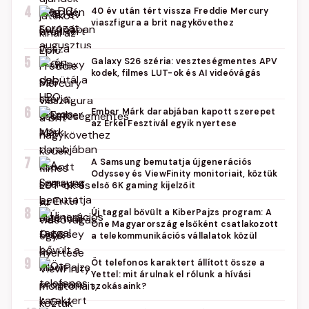
4
40 év után tért vissza Freddie Mercury
viaszfigura a brit nagykövethez
5
Galaxy S26 széria: veszteségmentes APV
kodek, filmes LUT-ok és AI videóvágás
6
Ember Márk darabjában kapott szerepet
az Erkel Fesztivál egyik nyertese
7
A Samsung bemutatja újgenerációs
Odyssey és ViewFinity monitoriait, köztük
első 6K gaming kijelzőit
8
Új taggal bővült a KiberPajzs program: A
One Magyarország elsőként csatlakozott
a telekommunikációs vállalatok közül
9
Öt telefonos karaktert állított össze a
Yettel: mit árulnak el rólunk a hívási
szokásaink?