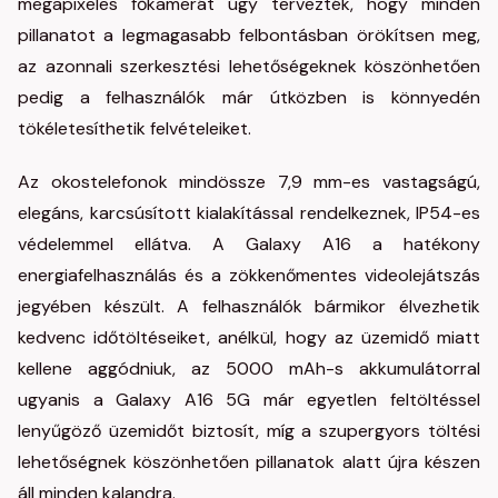
megapixeles főkamerát úgy tervezték, hogy minden
pillanatot a legmagasabb felbontásban örökítsen meg,
az azonnali szerkesztési lehetőségeknek köszönhetően
pedig a felhasználók már útközben is könnyedén
tökéletesíthetik felvételeiket.
Az okostelefonok mindössze 7,9 mm-es vastagságú,
elegáns, karcsúsított kialakítással rendelkeznek, IP54-es
védelemmel ellátva. A Galaxy A16 a hatékony
energiafelhasználás és a zökkenőmentes videolejátszás
jegyében készült. A felhasználók bármikor élvezhetik
kedvenc időtöltéseiket, anélkül, hogy az üzemidő miatt
kellene aggódniuk, az 5000 mAh-s akkumulátorral
ugyanis a Galaxy A16 5G már egyetlen feltöltéssel
lenyűgöző üzemidőt biztosít, míg a szupergyors töltési
lehetőségnek köszönhetően pillanatok alatt újra készen
áll minden kalandra.