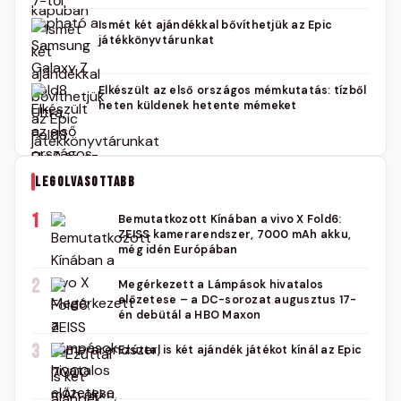
Ismét két ajándékkal bővíthetjük az Epic
játékkönyvtárunkat
Elkészült az első országos mémkutatás: tízből
heten küldenek hetente mémeket
LEGOLVASOTTABB
1
Bemutatkozott Kínában a vivo X Fold6:
ZEISS kamerarendszer, 7000 mAh akku,
még idén Európában
2
Megérkezett a Lámpások hivatalos
előzetese – a DC-sorozat augusztus 17-
én debütál a HBO Maxon
3
Ezúttal is két ajándék játékot kínál az Epic