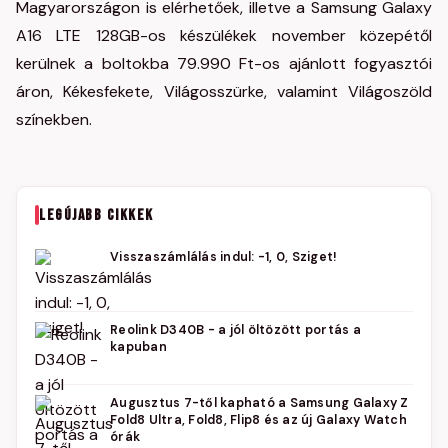
Magyarországon is elérhetőek, illetve a Samsung Galaxy
A16 LTE 128GB-os készülékek november közepétől
kerülnek a boltokba 79.990 Ft-os ajánlott fogyasztói
áron, Kékesfekete, Világosszürke, valamint Világoszöld
színekben.
LEGÚJABB CIKKEK
Visszaszámlálás indul: -1, 0, Sziget!
Reolink D340B - a jól öltözött portás a
kapuban
Augusztus 7-től kapható a Samsung Galaxy Z
Fold8 Ultra, Fold8, Flip8 és az új Galaxy Watch
órák