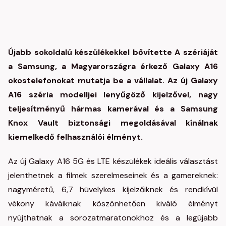
Újabb sokoldalú készülékekkel bővítette A szériáját
a Samsung, a Magyarországra érkező Galaxy A16
okostelefonokat mutatja be a vállalat. Az új Galaxy
A16 széria modelljei lenyűgöző kijelzővel, nagy
teljesítményű hármas kamerával és a Samsung
Knox Vault biztonsági megoldásával kínálnak
kiemelkedő felhasználói élményt.
Az új Galaxy A16 5G és LTE készülékek ideális választást
jelenthetnek a filmek szerelmeseinek és a gamereknek:
nagyméretű, 6,7 hüvelykes kijelzőiknek és rendkívül
vékony káváiknak köszönhetően kiváló élményt
nyújthatnak a sorozatmaratonokhoz és a legújabb