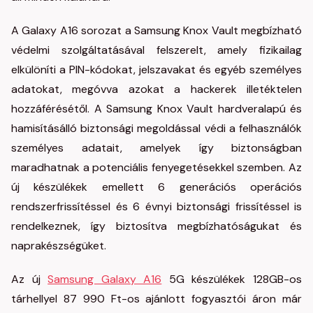
A Galaxy A16 sorozat a Samsung Knox Vault megbízható
védelmi szolgáltatásával felszerelt, amely fizikailag
elkülöníti a PIN-kódokat, jelszavakat és egyéb személyes
adatokat, megóvva azokat a hackerek illetéktelen
hozzáférésétől. A Samsung Knox Vault hardveralapú és
hamisításálló biztonsági megoldással védi a felhasználók
személyes adatait, amelyek így biztonságban
maradhatnak a potenciális fenyegetésekkel szemben. Az
új készülékek emellett 6 generációs operációs
rendszerfrissítéssel és 6 évnyi biztonsági frissítéssel is
rendelkeznek, így biztosítva megbízhatóságukat és
naprakészségüket.
Az új
Samsung Galaxy A16
5G készülékek 128GB-os
tárhellyel 87 990 Ft-os ajánlott fogyasztói áron már