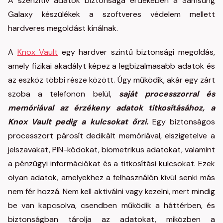
A szenzitív adatok biztonsága érdekében a Samsung
Galaxy készülékek a szoftveres védelem mellett
hardveres megoldást kínálnak.
A
Knox Vault
egy hardver szintű biztonsági megoldás,
amely fizikai akadályt képez a legbizalmasabb adatok és
az eszköz többi része között. Úgy működik, akár egy zárt
szoba a telefonon belül,
saját processzorral és
memóriával az érzékeny adatok titkosításához, a
Knox Vault pedig a kulcsokat őrzi.
Egy biztonságos
processzort párosít dedikált memóriával, elszigetelve a
jelszavakat, PIN-kódokat, biometrikus adatokat, valamint
a pénzügyi információkat és a titkosítási kulcsokat. Ezek
olyan adatok, amelyekhez a felhasználón kívül senki más
nem fér hozzá. Nem kell aktiválni vagy kezelni, mert mindig
be van kapcsolva, csendben működik a háttérben, és
biztonságban tárolja az adatokat, miközben a