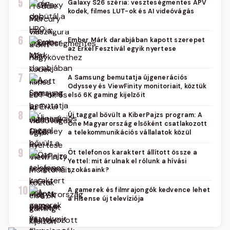
5
Galaxy S26 széria: veszteségmentes APV
kodek, filmes LUT-ok és AI videóvágás
6
Ember Márk darabjában kapott szerepet
az Erkel Fesztivál egyik nyertese
7
A Samsung bemutatja újgenerációs
Odyssey és ViewFinity monitoriait, köztük
első 6K gaming kijelzőit
8
Új taggal bővült a KiberPajzs program: A
One Magyarország elsőként csatlakozott
a telekommunikációs vállalatok közül
9
Öt telefonos karaktert állított össze a
Yettel: mit árulnak el rólunk a hívási
szokásaink?
10
A gamerek és filmrajongók kedvence lehet
a Hisense új televíziója