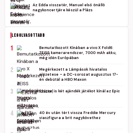
Az Edda visszatér, Manuel első önálló
nagykoncertjére készül a Plázs
LEGOLVASOTTABB
1
Bemutatkozott Kínában a vivo X Fold6:
ZEISS kamerarendszer, 7000 mAh akku,
még idén Európában
2
Megérkezett a Lámpások hivatalos
előzetese – a DC-sorozat augusztus 17-
én debütál a HBO Maxon
3
Ezúttal is két ajándék játékot kínál az Epic
4
40 év után tért vissza Freddie Mercury
viaszfigura a brit nagykövethez