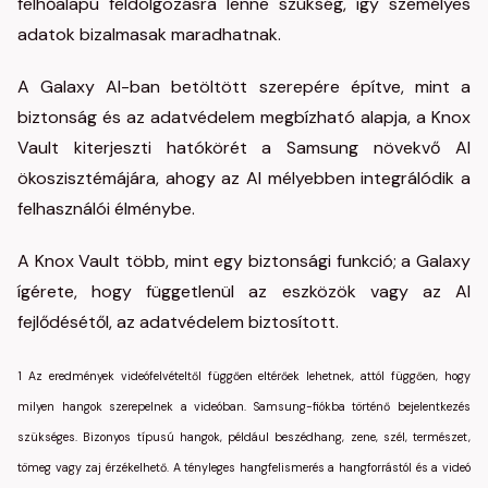
felhőalapú feldolgozásra lenne szükség, így személyes
adatok bizalmasak maradhatnak.
A Galaxy AI-ban betöltött szerepére építve, mint a
biztonság és az adatvédelem megbízható alapja, a Knox
Vault kiterjeszti hatókörét a Samsung növekvő AI
ökoszisztémájára, ahogy az AI mélyebben integrálódik a
felhasználói élménybe.
A Knox Vault több, mint egy biztonsági funkció; a Galaxy
ígérete, hogy függetlenül az eszközök vagy az AI
fejlődésétől, az adatvédelem biztosított.
1 Az eredmények videófelvételtől függően eltérőek lehetnek, attól függően, hogy
milyen hangok szerepelnek a videóban. Samsung-fiókba történő bejelentkezés
szükséges. Bizonyos típusú hangok, például beszédhang, zene, szél, természet,
tömeg vagy zaj érzékelhető. A tényleges hangfelismerés a hangforrástól és a videó