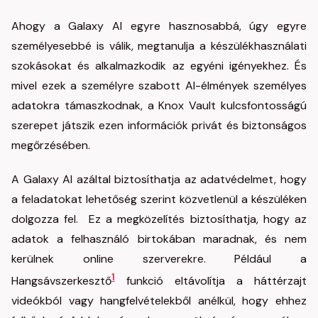
Ahogy a Galaxy AI egyre hasznosabbá, úgy egyre
személyesebbé is válik, megtanulja a készülékhasználati
szokásokat és alkalmazkodik az egyéni igényekhez. És
mivel ezek a személyre szabott AI-élmények személyes
adatokra támaszkodnak, a Knox Vault kulcsfontosságú
szerepet játszik ezen információk privát és biztonságos
megőrzésében.
A Galaxy AI azáltal biztosíthatja az adatvédelmet, hogy
a feladatokat lehetőség szerint közvetlenül a készüléken
dolgozza fel. Ez a megközelítés biztosíthatja, hogy az
adatok a felhasználó birtokában maradnak, és nem
kerülnek online szerverekre. Például a
1
Hangsávszerkesztő
funkció eltávolítja a háttérzajt
videókból vagy hangfelvételekből anélkül, hogy ehhez