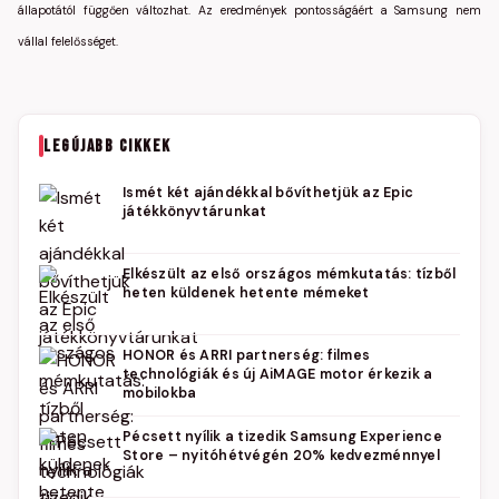
állapotától függően változhat. Az eredmények pontosságáért a Samsung nem
vállal felelősséget.
LEGÚJABB CIKKEK
Ismét két ajándékkal bővíthetjük az Epic
játékkönyvtárunkat
Elkészült az első országos mémkutatás: tízből
heten küldenek hetente mémeket
HONOR és ARRI partnerség: filmes
technológiák és új AiMAGE motor érkezik a
mobilokba
Pécsett nyílik a tizedik Samsung Experience
Store – nyitóhétvégén 20% kedvezménnyel