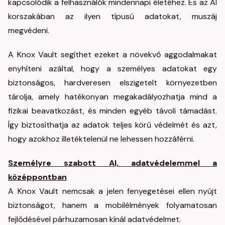
kapcsolódik a felhasználók mindennapi életéhez. És az AI
korszakában az ilyen típusú adatokat, muszáj
megvédeni.
A Knox Vault segíthet ezeket a növekvő aggodalmakat
enyhíteni azáltal, hogy a személyes adatokat egy
biztonságos, hardveresen elszigetelt környezetben
tárolja, amely hatékonyan megakadályozhatja mind a
fizikai beavatkozást, és minden egyéb távoli támadást.
Így biztosíthatja az adatok teljes körű védelmét és azt,
hogy azokhoz illetéktelenül ne lehessen hozzáférni.
Személyre szabott AI, adatvédelemmel a
középpontban
A Knox Vault nemcsak a jelen fenyegetései ellen nyújt
biztonságot, hanem a mobilélmények folyamatosan
fejlődésével párhuzamosan kínál adatvédelmet.