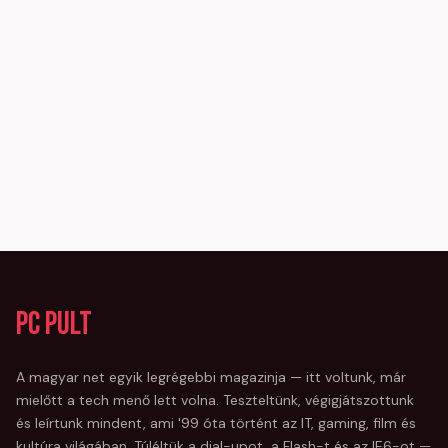
PC Pult
A magyar net egyik legrégebbi magazinja — itt voltunk, már
mielőtt a tech menő lett volna. Teszteltünk, végigjátszottunk
és leírtunk mindent, ami '99 óta történt az IT, gaming, film és
kultúra világában. Túléltük a dial-upot, a Flash-t és az IE6-ot —