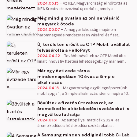
2024.05.15
–
Az IKEA Magyarország elindította az
IKEA Kreativ elnevezésű új eszközt, amely a
legmodernebb technológiát használja a
Még mindig óvatlan az online vásárló
lakberendezési tervezéshez. Az eszköz…
magyarok ötöde
2024.05.07
–
A magyar lakosság majdnem
háromnegyede rendszeresen vásárol és fizet
interneten keresztül (69 százalék), és szinte
Új területen erősít az OTP Mobil: a vállalat
mindenki (97 százalék) tudatában van az…
felvásárolta a HelloPayt
2024.04.22
–
Tovább bővültek az OTP Mobil által
kínált innovatív fizetési lehetőségek, így már nem
csak a Simple alkalmazás és a SimplePay
Már egy évtizede társ a
megoldások előnyeit élvezhetik a…
mindennapokban: 10 éves a Simple
alkalmazás
2024.04.15
–
Magyarország egyik legnépszerűbb
mobilappja 1 , a Simple alkalmazás idén ünnepli a 10.
születésnapját. Az applikáció 2014. április 15-én vált
Bővültek a fizetős útszakaszok, az
elérhetővé az…
áremelkedés a közlekedési szokásokat is
megváltoztathatja
2024.01.31
–
Az autópálya-matricák 2024-es
áremelkedése a közlekedési szokásokat is
megváltoztathatja, többen döntenek a kevesebb
A Samsung minden eddiginél több C-Lab
autózás mellett, míg mások ezentúl…