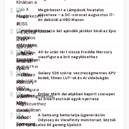
2
Megérkezett a Lámpások hivatalos
előzetese – a DC-sorozat augusztus 17-
én debütál a HBO Maxon
3
Ezúttal is két ajándék játékot kínál az Epic
4
40 év után tért vissza Freddie Mercury
viaszfigura a brit nagykövethez
5
Galaxy S26 széria: veszteségmentes APV
kodek, filmes LUT-ok és AI videóvágás
6
Ember Márk darabjában kapott szerepet
az Erkel Fesztivál egyik nyertese
7
A Samsung bemutatja újgenerációs
Odyssey és ViewFinity monitoriait, köztük
első 6K gaming kijelzőit