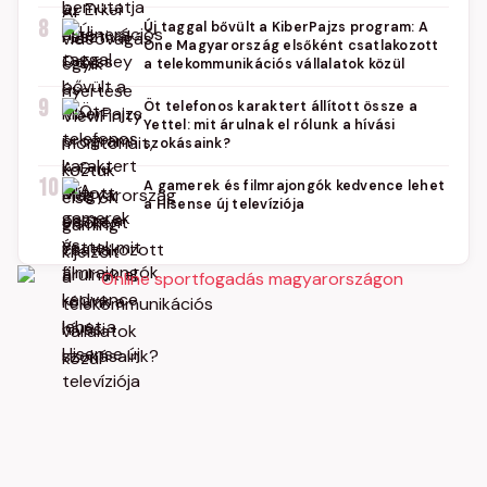
8
Új taggal bővült a KiberPajzs program: A
One Magyarország elsőként csatlakozott
a telekommunikációs vállalatok közül
9
Öt telefonos karaktert állított össze a
Yettel: mit árulnak el rólunk a hívási
szokásaink?
10
A gamerek és filmrajongók kedvence lehet
a Hisense új televíziója