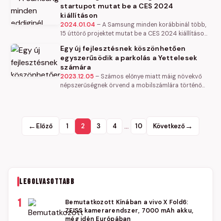
startupot mutat be a CES 2024
kiállításon
2024.01.04
–
A Samsung minden korábbinál több,
15 úttörő projektet mutat be a CES 2024 kiállításon,
amelyeket a C-Lab programja keretében
Egy új fejlesztésnek köszönhetően
fejlesztettek. Előremutató…
egyszerűsödik a parkolás a Yettelesek
számára
2023.12.05
–
Számos előnye miatt máig növekvő
népszerűségnek örvend a mobilszámlára történő
"vedd meg most, fizesd később" típusú kisértékű
vásárlás, mint a mobilparkolás,…
←
…
→
Előző
1
2
3
4
10
Következő
LEGOLVASOTTABB
1
Bemutatkozott Kínában a vivo X Fold6:
ZEISS kamerarendszer, 7000 mAh akku,
még idén Európában