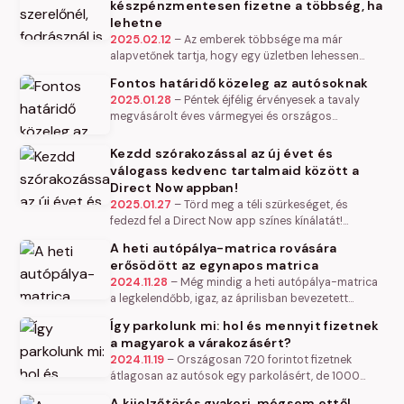
készpénzmentesen fizetne a többség, ha
lehetne
2025.02.12
–
Az emberek többsége ma már
alapvetőnek tartja, hogy egy üzletben lehessen
bankkártyával fizetni. A vásárlók az elektronikus és
Fontos határidő közeleg az autósoknak
digitális fizetési lehetőség…
2025.01.28
–
Péntek éjfélig érvényesek a tavaly
megvásárolt éves vármegyei és országos
autópálya-matricák. Az autósok többsége most
eszmél annak ellenére is, hogy naponta…
Kezdd szórakozással az új évet és
válogass kedvenc tartalmaid között a
Direct Now appban!
2025.01.27
–
Törd meg a téli szürkeséget, és
fedezd fel a Direct Now app színes kínálatát!
Fordulatos krimik, lebilincselő akciók és
A heti autópálya-matrica rovására
szórakoztató vígjátékok várnak,…
erősödött az egynapos matrica
2024.11.28
–
Még mindig a heti autópálya-matrica
a legkelendőbb, igaz, az áprilisban bevezetett
egynapos e-matricát is egyre több autós választja
Így parkolunk mi: hol és mennyit fizetnek
elsősorban a heti és a…
a magyarok a várakozásért?
2024.11.19
–
Országosan 720 forintot fizetnek
átlagosan az autósok egy parkolásért, de 1000
forint alatt ritkán ússza meg az, aki Budapest
A kijelzőtörés gyakori, mégsem ettől