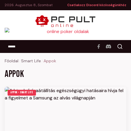
2026. Augusztus 8., Szombat
Csatlakozz Discord közösségünkhöz
Főoldal
/
Smart Life
/
Appok
Appok
APPOK – SMART LIFE