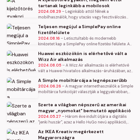
belvárosában áll meg a járművével…
tartanak leginkább a mobilosok
2024.08.29
–
Leginkább attól félnek a
mobilhasználók, hogy utazás vagy fesztiválozás
közben ellopják az okostelefonjukat, p edig ez jóval
Teljesen megújul a SimplePay online
ritkábban történik meg, mint az,…
fizetőfelülete
2024.08.16
–
Letisztultabb és modernebb
kinézetet kap a SimplePay online fizetési felülete. Az
újítást több lépcsőben, augusztus végétől teszik
Huawei eszközökön is elérhetővé vált a
elérhetővé a felhasználóknak.
Wizz Air alkalmazás
2024.08.05
–
A Wizz Air alkalmazás is elérhetővé
vált a Huawei hivatalos alkalmazás-áruházában, az
AppGalleryben. A bővülésnek köszönhetően a
A Simple mobiltárcája a legnépszerűbb
Huawei készülékek felhasználói…
2024.06.26
–
A magyar internethasználók a Simple
mobiltárca funkcióját választják a leggyakrabban,
derült ki az Elektronikus Fizetési Szolgáltatók
Szövetsége által…
Szerte a világban népszerű az amerikai
magyar „nyomokat" bemutató applikáció
2024.05.27
–
Három éve indult útjára a digitális
"jenki huszár", azaz a Hello HuGo nevű applikáció,
amely felhasználóbarát módon gyűjti össze a
Az IKEA Kreativ megérkezett
lehető legtöbb magyar…
Magyarországra