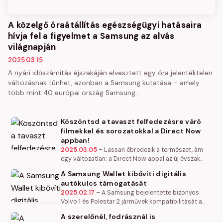
A közelgő óraátállítás egészségügyi hatásaira
hívja fel a figyelmet a Samsung az alvás
világnapján
2025.03.15
A nyári időszámítás éjszakáján elvesztett egy óra jelentéktelen
változásnak tűnhet, azonban a Samsung kutatása – amely
több mint 40 európai ország Samsung…
Köszöntsd a tavaszt felfedezésre váró
filmekkel és sorozatokkal a Direct Now
appban!
2025.03.05
–
Lassan ébredezik a természet, ám
egy változatlan: a Direct Now appal az új évszak
érkezésével sem kell unatkoznod. Nézz fordulatos
A Samsung Wallet kibővíti digitális
krimiket, lebilincselő igaz…
autókulcs támogatását
2025.02.17
–
A Samsung bejelentette bizonyos
Volvo 1 és Polestar 2 járművek kompatibilitását a
Samsung Wallet alkalmazásban elérhető digitális
A szerelőnél, fodrásznál is
autókulcs funkcióval. Ezáltal…