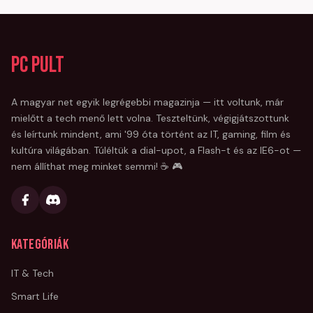
PC Pult
A magyar net egyik legrégebbi magazinja — itt voltunk, már
mielőtt a tech menő lett volna. Teszteltünk, végigjátszottunk
és leírtunk mindent, ami '99 óta történt az IT, gaming, film és
kultúra világában. Túléltük a dial-upot, a Flash-t és az IE6-ot —
nem állíthat meg minket semmi! ☕ 🎮
Kategóriák
IT & Tech
Smart Life