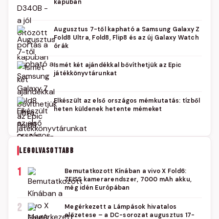
kapuban
Augusztus 7-től kapható a Samsung Galaxy Z
Fold8 Ultra, Fold8, Flip8 és az új Galaxy Watch
órák
Ismét két ajándékkal bővíthetjük az Epic
játékkönyvtárunkat
Elkészült az első országos mémkutatás: tízből
heten küldenek hetente mémeket
LEGOLVASOTTABB
1
Bemutatkozott Kínában a vivo X Fold6:
ZEISS kamerarendszer, 7000 mAh akku,
még idén Európában
2
Megérkezett a Lámpások hivatalos
előzetese – a DC-sorozat augusztus 17-