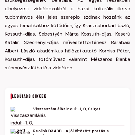
szükségességének belátása. Az egyes részekben
elhelyezett videóboxokból a hazai kulturális illetve
tudományos élet jeles szereplői szólnak hozzánk az
egyes tematikákhoz kötődően, így Krasznahorkai László,
Kossuth-díjas, Sebestyén Márta Kossuth-díjas, Keserü
Katalin Széchenyi-díjas művészettörténész Barabási
Albert-László akadémikus hálózatkutató, Korniss Péter,
Kossuth-díjas fotóművész valamint Mészáros Blanka
színművész látható a videókon.
LEGÚJABB CIKKEK
Visszaszámlálás indul: -1, 0, Sziget!
Reolink D340B - a jól öltözött portás a