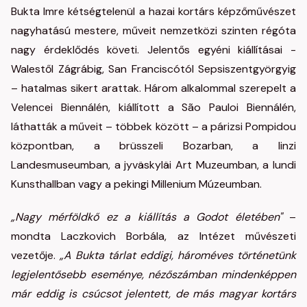
Bukta Imre kétségtelenül a hazai kortárs képzőművészet
nagyhatású mestere, műveit nemzetközi szinten régóta
nagy érdeklődés követi. Jelentős egyéni kiállításai -
Walestől Zágrábig, San Franciscótól Sepsiszentgyörgyig
– hatalmas sikert arattak. Három alkalommal szerepelt a
Velencei Biennálén, kiállított a São Pauloi Biennálén,
láthatták a műveit – többek között – a párizsi Pompidou
központban, a brüsszeli Bozarban, a linzi
Landesmuseumban, a jyväskyläi Art Muzeumban, a lundi
Kunsthallban vagy a pekingi Millenium Múzeumban.
„Nagy mérföldkő ez a kiállítás a Godot életében"
–
mondta Laczkovich Borbála, az Intézet művészeti
vezetője.
„A Bukta tárlat eddigi, hároméves történetünk
legjelentősebb eseménye, nézőszámban mindenképpen
már eddig is csúcsot jelentett, de más magyar kortárs