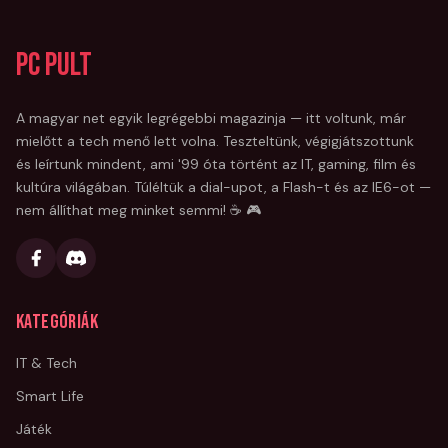
PC Pult
A magyar net egyik legrégebbi magazinja — itt voltunk, már
mielőtt a tech menő lett volna. Teszteltünk, végigjátszottunk
és leírtunk mindent, ami '99 óta történt az IT, gaming, film és
kultúra világában. Túléltük a dial-upot, a Flash-t és az IE6-ot —
nem állíthat meg minket semmi! ☕ 🎮
Kategóriák
IT & Tech
Smart Life
Játék