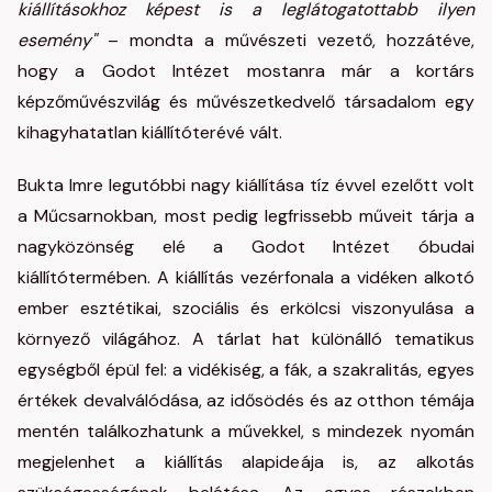
kiállításokhoz képest is a leglátogatottabb ilyen
esemény"
– mondta a művészeti vezető, hozzátéve,
hogy a Godot Intézet mostanra már a kortárs
képzőművészvilág és művészetkedvelő társadalom egy
kihagyhatatlan kiállítóterévé vált.
Bukta Imre legutóbbi nagy kiállítása tíz évvel ezelőtt volt
a Műcsarnokban, most pedig legfrissebb műveit tárja a
nagyközönség elé a Godot Intézet óbudai
kiállítótermében. A kiállítás vezérfonala a vidéken alkotó
ember esztétikai, szociális és erkölcsi viszonyulása a
környező világához. A tárlat hat különálló tematikus
egységből épül fel: a vidékiség, a fák, a szakralitás, egyes
értékek devalválódása, az idősödés és az otthon témája
mentén találkozhatunk a művekkel, s mindezek nyomán
megjelenhet a kiállítás alapideája is, az alkotás