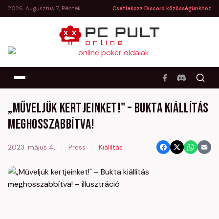
2026. Augusztus 7., Péntek
Csatlakozz Discord közösségünkhöz
„Műveljük kertjeinket!" – Bukta kiállítás
meghosszabbítva!
2023. május 4.
·
Press
·
Kiállítás