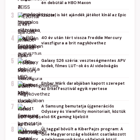
én debütál a HBO Maxon
3
Ezúttal is két ajándék játékot kínál az Epic
4
40 év után tért vissza Freddie Mercury
viaszfigura a brit nagykövethez
5
Galaxy S26 széria: veszteségmentes APV
kodek, filmes LUT-ok és AI videóvágás
6
Ember Márk darabjában kapott szerepet
az Erkel Fesztivál egyik nyertese
7
A Samsung bemutatja újgenerációs
Odyssey és ViewFinity monitoriait, köztük
első 6K gaming kijelzőit
8
Új taggal bővült a KiberPajzs program: A
One Magyarország elsőként csatlakozott
a telekommunikációs vállalatok közül