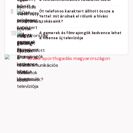
9
Öt telefonos karaktert állított össze a
Yettel: mit árulnak el rólunk a hívási
szokásaink?
10
A gamerek és filmrajongók kedvence lehet
a Hisense új televíziója