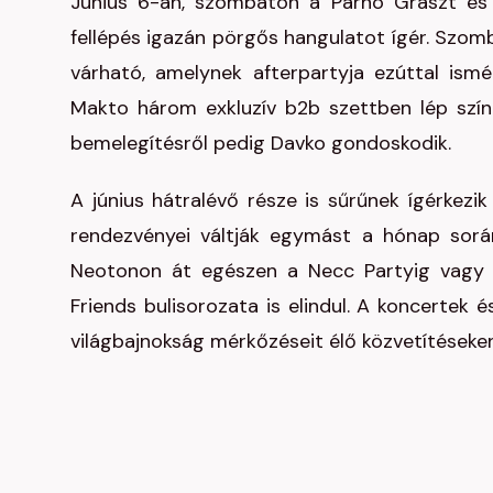
Június 6-án, szombaton a Parno Graszt és D
fellépés igazán pörgős hangulatot ígér. Szom
várható, amelynek afterpartyja ezúttal ismé
Makto három exkluzív b2b szettben lép szín
bemelegítésről pedig Davko gondoskodik.
A június hátralévő része is sűrűnek ígérkezi
rendezvényei váltják egymást a hónap sor
Neotonon át egészen a Necc Partyig vagy 
Friends bulisorozata is elindul. A koncertek é
világbajnokság mérkőzéseit élő közvetítéseken