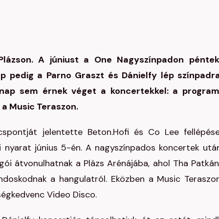
 Plázson. A júniust a One Nagyszínpadon pénte
p pedig a Parno Graszt és Dánielfy lép színpadr
 nap sem érnek véget a koncertekkel: a progra
 a Music Teraszon.
pontját jelentette Beton.Hofi és Co Lee fellépés
i nyarat június 5-én. A nagyszínpados koncertek utá
ói átvonulhatnak a Plázs Arénájába, ahol Tha Patkán
ndoskodnak a hangulatról. Eközben a Music Teraszo
ségkedvenc Video Disco.