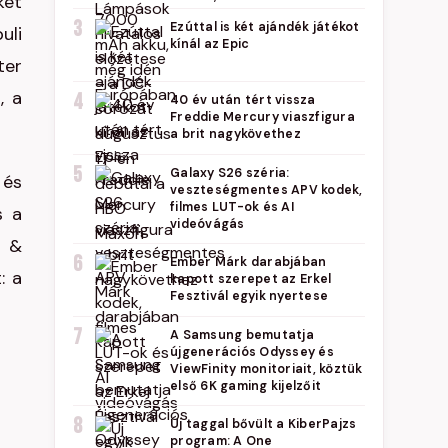
két
3
Ezúttal is két ajándék játékot
uli
kínál az Epic
ter
, a
4
40 év után tért vissza
Freddie Mercury viaszfigura
a brit nagykövethez
5
Galaxy S26 széria:
 és
veszteségmentes APV kodek,
filmes LUT-ok és AI
s a
videóvágás
r &
6
Ember Márk darabjában
: a
kapott szerepet az Erkel
Fesztivál egyik nyertese
7
A Samsung bemutatja
újgenerációs Odyssey és
ViewFinity monitoriait, köztük
első 6K gaming kijelzőit
8
Új taggal bővült a KiberPajzs
program: A One