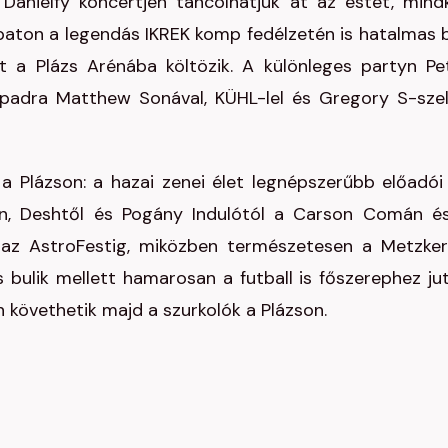
ánielfy koncertjén táncolhatjuk át az estét, mind
baton a legendás IKREK komp fedélzetén is hatalmas b
t a Plázs Arénába költözik. A különleges partyn Pe
padra Matthew Sonával, KÜHL-lel és Gregory S-szel
k a Plázson: a hazai zenei élet legnépszerűbb előadói
án, Deshtől és Pogány Indulótól a Carson Comán é
az AstroFestig, miközben természetesen a Metzke
s bulik mellett hamarosan a futball is főszerephez jut
 követhetik majd a szurkolók a Plázson.