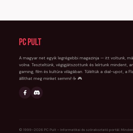
PC Pult
A magyar net egyik legrégebbi magazinja — itt voltunk, má
volna. Teszteltünk, végigjátszottunk és leírtunk mindent, am
gaming, film és kultúra világában. Túléltük a dial-upot, a 
állíthat meg minket semmi! ☕ 🎮
© 1999–
2026
PC Pult – Informatikai és szórakoztató portál. Minden