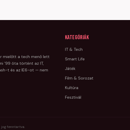
Kategóriák
IT & Tech
r mielőtt a tech menő lett
Smart Life
i '99 óta történt az IT,
Játék
Flash-t és az IE6-ot — nem
Film & Sorozat
Kultúra
Fesztivál
 jog fenntartva.