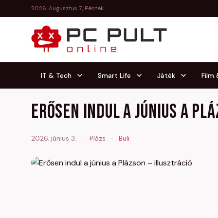
2026. Augusztus 7., Péntek
IT & Tech
Smart Life
Játék
Film
Erősen indul a június a Pl
2026. június 3.
·
Plázs
·
Buli