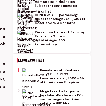
mémkutatás: tízből heten
küldenek hetente mémeket
HONOR és ARRI partnerség:
filmes technológiák és új AiMAGE
motor érkezik a mobilokba
ken
Pécsett nyílik a tizedik Samsung
a a
Experience Store –
nyitóhétvégén 20%
mok
kedvezménnyel
LEGOLVASOTTABB
e a
1
Bemutatkozott Kínában a
n a
vivo X Fold6: ZEISS
yz,
kamerarendszer, 7000 mAh
akku, még idén Európában
n a
2
Megérkezett a Lámpások
hivatalos előzetese – a DC-
sorozat augusztus 17-én
debütál a HBO Maxon