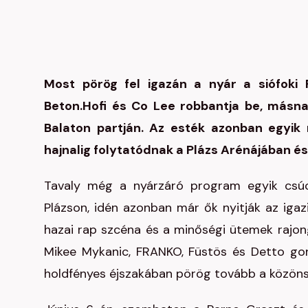
Most pörög fel igazán a nyár a siófoki
Beton.Hofi és Co Lee robbantja be, másna
Balaton partján. Az esték azonban egyik
hajnalig folytatódnak a Plázs Arénájában és
Tavaly még a nyárzáró program egyik csúcs
Plázson, idén azonban már ők nyitják az igaz
hazai rap szcéna és a minőségi ütemek rajong
Mikee Mykanic, FRANKO, Füstös és Detto go
holdfényes éjszakában pörög tovább a közön