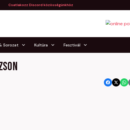
Csatlakozz Discord közösségünkhöz
 & Sorozat
Kultúra
Fesztivál
ázson