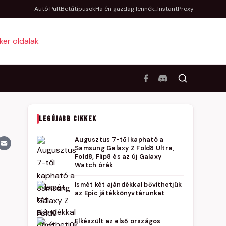
Autó Pult
Betűtípusok
Ha én gazdag lennék...
InstantProxy
LEGÚJABB CIKKEK
Augusztus 7-től kapható a
Samsung Galaxy Z Fold8 Ultra,
Fold8, Flip8 és az új Galaxy
Watch órák
Ismét két ajándékkal bővíthetjük
az Epic játékkönyvtárunkat
Elkészült az első országos