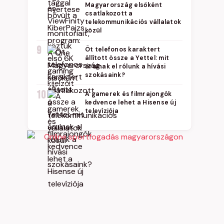
Magyarország elsőként
csatlakozott a
telekommunikációs vállalatok
közül
9
Öt telefonos karaktert
állított össze a Yettel: mit
árulnak el rólunk a hívási
szokásaink?
10
A gamerek és filmrajongók
kedvence lehet a Hisense új
televíziója