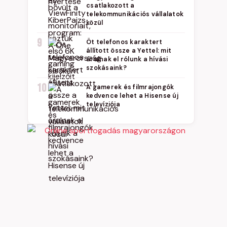
csatlakozott a
telekommunikációs vállalatok
közül
9
Öt telefonos karaktert
állított össze a Yettel: mit
árulnak el rólunk a hívási
szokásaink?
10
A gamerek és filmrajongók
kedvence lehet a Hisense új
televíziója