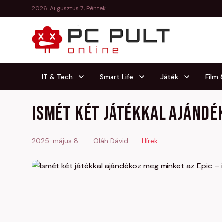
2026. Augusztus 7., Péntek
IT & Tech
Smart Life
Játék
Film
Ismét két játékkal ajándé
2025. május 8.
·
Oláh Dávid
·
Hírek