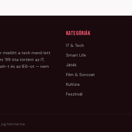
Kategóriák
IT & Tech
r mielőtt a tech menő lett
Smart Life
i '99 óta történt az IT,
Játék
Flash-t és az IE6-ot — nem
Film & Sorozat
Kultúra
Fesztivál
 jog fenntartva.