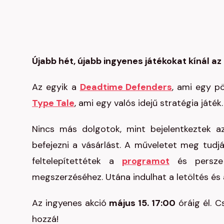
Újabb hét, újabb ingyenes játékokat kínál a
Az egyik a
Deadtime Defenders
, ami egy p
Type Tale
, ami egy valós idejű stratégia játék
Nincs más dolgotok, mint bejelentkeztek
befejezni a vásárlást. A műveletet meg tudjá
feltelepítettétek a
programot
és persze 
megszerzéséhez. Utána indulhat a letöltés és 
Az ingyenes akció
május 15. 17:00
óráig él. C
hozzá!