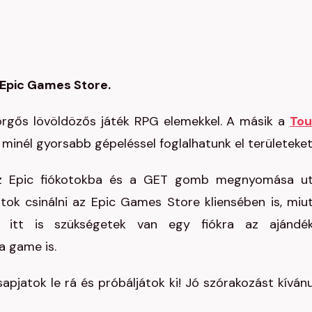
z Epic Games Store.
örgős lövöldözős játék RPG elemekkel. A másik a
To
. minél gyorsabb gépeléssel foglalhatunk el területeket
 az Epic fiókotokba és a GET gomb megnyomása u
tok csinálni az Epic Games Store kliensében is, miu
itt is szükségetek van egy fiókra az ajándé
a game is.
sapjatok le rá és próbáljátok ki! Jó szórakozást kíván