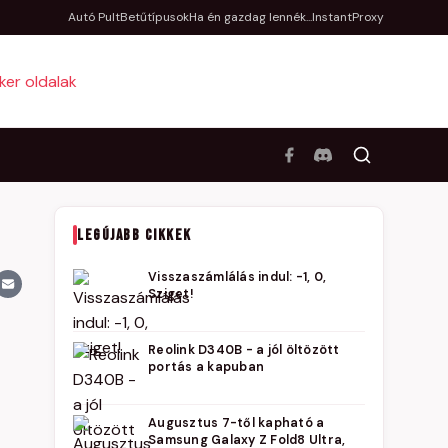
Autó Pult
Betűtípusok
Ha én gazdag lennék...
InstantProxy
LEGÚJABB CIKKEK
Visszaszámlálás indul: -1, 0,
Sziget!
Reolink D340B - a jól öltözött
portás a kapuban
Augusztus 7-től kapható a
Samsung Galaxy Z Fold8 Ultra,