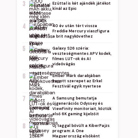
3
Ezúttal is két ajándék játékot
kínál az Epic
4
40 év után tért vissza
Freddie Mercury viaszfigura
a brit nagykövethez
5
Galaxy S26 széria:
veszteségmentes APV kodek,
filmes LUT-ok és AI
videóvágás
6
Ember Márk darabjában
kapott szerepet az Erkel
Fesztivál egyik nyertese
7
A Samsung bemutatja
újgenerációs Odyssey és
ViewFinity monitoriait, köztük
első 6K gaming kijelzőit
8
Új taggal bővült a KiberPajzs
program: A One
Magyarország elsőként