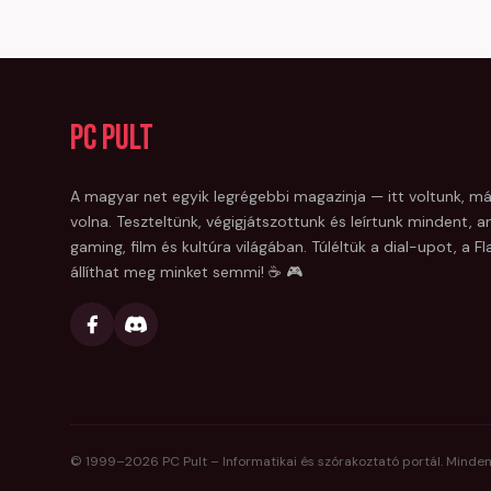
PC Pult
A magyar net egyik legrégebbi magazinja — itt voltunk, má
volna. Teszteltünk, végigjátszottunk és leírtunk mindent, am
gaming, film és kultúra világában. Túléltük a dial-upot, a 
állíthat meg minket semmi! ☕ 🎮
© 1999–
2026
PC Pult – Informatikai és szórakoztató portál. Minden