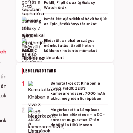
Fold8, Flip8 és az új Galaxy
Watch órák
Ismét két ajándékkal bővíthetjük
az Epic játékkönyvtárunkat
Elkészült az első országos
mémkutatás: tízből heten
uch
küldenek hetente mémeket
.
LEGOLVASOTTABB
tán
1
Bemutatkozott Kínában a
tán
vivo X Fold6: ZEISS
kamerarendszer, 7000 mAh
kok
akku, még idén Európában
2
Megérkezett a Lámpások
hivatalos előzetese – a DC-
unk
sorozat augusztus 17-én
debütál a HBO Maxon