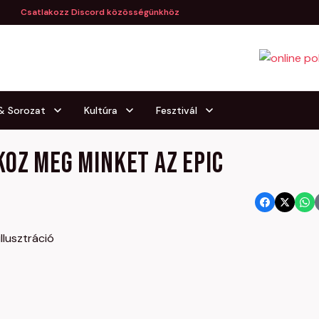
Csatlakozz Discord közösségünkhöz
 & Sorozat
Kultúra
Fesztivál
koz meg minket az Epic