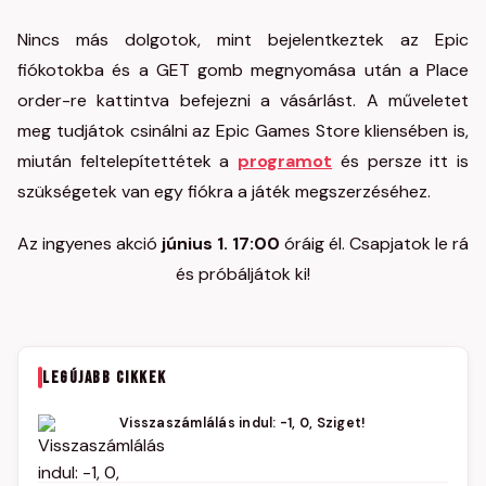
Nincs más dolgotok, mint bejelentkeztek az Epic
fiókotokba és a GET gomb megnyomása után a Place
order-re kattintva befejezni a vásárlást. A műveletet
meg tudjátok csinálni az Epic Games Store kliensében is,
miután feltelepítettétek a
programot
és persze itt is
szükségetek van egy fiókra a játék megszerzéséhez.
Az ingyenes akció
június 1. 17:00
óráig él. Csapjatok le rá
és próbáljátok ki!
LEGÚJABB CIKKEK
Visszaszámlálás indul: -1, 0, Sziget!