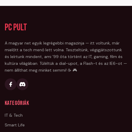
PC Pult
A magyar net egyik legrégebbi magazinja — itt voltunk, már
mielőtt a tech menő lett volna. Teszteltünk, végigjátszottunk
és leírtunk mindent, ami '99 óta történt az IT, gaming, film és
kultúra világában. Túléltük a dial-upot, a Flash-t és az IE6-ot —
nem állíthat meg minket semmi! ☕ 🎮
Kategóriák
IT & Tech
Smart Life