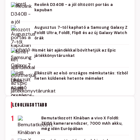
Reolink D340B - a jól öltözött portás a
kapuban
Augusztus 7-től kapható a Samsung Galaxy Z
Fold8 Ultra, Fold8, Flip8 és az új Galaxy Watch
órák
Ismét két ajándékkal bővíthetjük az Epic
játékkönyvtárunkat
Elkészült az első országos mémkutatás: tízből
heten küldenek hetente mémeket
LEGOLVASOTTABB
1
Bemutatkozott Kínában a vivo X Fold6:
ZEISS kamerarendszer, 7000 mAh akku,
még idén Európában