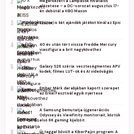
2
Megérkezett a Lámpások hivatalos
előzetese – a DC-sorozat augusztus 17-
én debütál a HBO Maxon
3
Ezúttal is két ajándék játékot kínál az Epic
4
40 év után tért vissza Freddie Mercury
viaszfigura a brit nagykövethez
5
Galaxy S26 széria: veszteségmentes APV
kodek, filmes LUT-ok és AI videóvágás
6
Ember Márk darabjában kapott szerepet
az Erkel Fesztivál egyik nyertese
7
A Samsung bemutatja újgenerációs
Odyssey és ViewFinity monitoriait, köztük
első 6K gaming kijelzőit
8
Új taggal bővült a KiberPajzs program: A