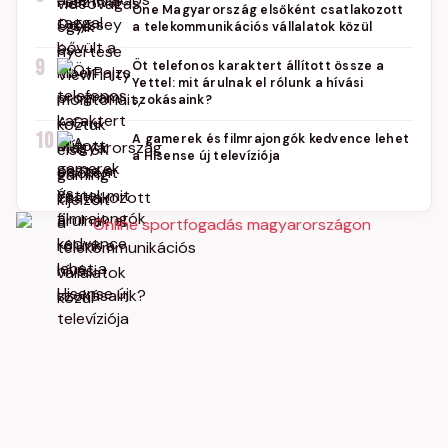
One Magyarország elsőként csatlakozott
a telekommunikációs vállalatok közül
9
Öt telefonos karaktert állított össze a
Yettel: mit árulnak el rólunk a hívási
szokásaink?
10
A gamerek és filmrajongók kedvence lehet
a Hisense új televíziója