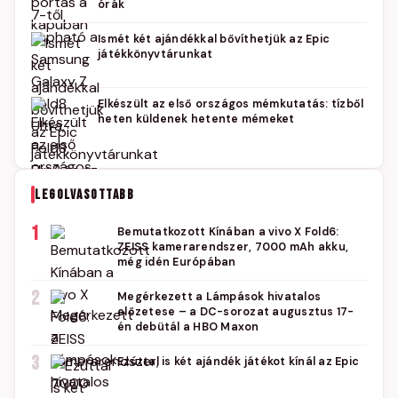
órák
Ismét két ajándékkal bővíthetjük az Epic
játékkönyvtárunkat
Elkészült az első országos mémkutatás: tízből
heten küldenek hetente mémeket
LEGOLVASOTTABB
1
Bemutatkozott Kínában a vivo X Fold6:
ZEISS kamerarendszer, 7000 mAh akku,
még idén Európában
2
Megérkezett a Lámpások hivatalos
előzetese – a DC-sorozat augusztus 17-
én debütál a HBO Maxon
3
Ezúttal is két ajándék játékot kínál az Epic