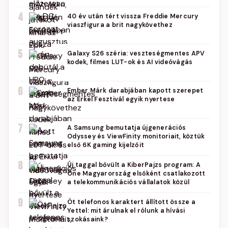
4
40 év után tért vissza Freddie Mercury
viaszfigura a brit nagykövethez
5
Galaxy S26 széria: veszteségmentes APV
kodek, filmes LUT-ok és AI videóvágás
6
Ember Márk darabjában kapott szerepet
az Erkel Fesztivál egyik nyertese
7
A Samsung bemutatja újgenerációs
Odyssey és ViewFinity monitoriait, köztük
első 6K gaming kijelzőit
8
Új taggal bővült a KiberPajzs program: A
One Magyarország elsőként csatlakozott
a telekommunikációs vállalatok közül
9
Öt telefonos karaktert állított össze a
Yettel: mit árulnak el rólunk a hívási
szokásaink?