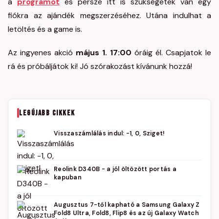
a
programot
és persze itt is szükségetek van egy
fiókra az ajándék megszerzéséhez. Utána indulhat a
letöltés és a game is.
Az ingyenes akció
május 1. 17:00
óráig él. Csapjatok le
rá és próbáljátok ki! Jó szórakozást kívánunk hozzá!
LEGÚJABB CIKKEK
Visszaszámlálás indul: -1, 0, Sziget!
Reolink D340B - a jól öltözött portás a
kapuban
Augusztus 7-től kapható a Samsung Galaxy Z
Fold8 Ultra, Fold8, Flip8 és az új Galaxy Watch