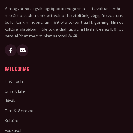
A magyar net egyik legrégebbi magazinja — itt voltunk, már
mielőtt a tech menő lett volna. Teszteltünk, végigjátszottunk
és leírtunk mindent, ami '99 óta történt az IT, gaming, film és
kultúra világában. Túléltük a dial-upot, a Flash-t és az IE6-ot —
nem állíthat meg minket semmi! ☕ 🎮
Kategóriák
IT & Tech
Smart Life
Játék
Film & Sorozat
Kultúra
Fesztivál