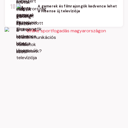
10
A gamerek és filmrajongók kedvence lehet
a Hisense új televíziója