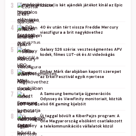
3
Ezúttal is két ajándék játékot kínál az Epic
4
40 év után tért vissza Freddie Mercury
viaszfigura a brit nagykövethez
5
Galaxy S26 széria: veszteségmentes APV
kodek, filmes LUT-ok és AI videóvágás
6
Ember Márk darabjában kapott szerepet
az Erkel Fesztivál egyik nyertese
7
A Samsung bemutatja újgenerációs
Odyssey és ViewFinity monitoriait, köztük
első 6K gaming kijelzőit
8
Új taggal bővült a KiberPajzs program: A
One Magyarország elsőként csatlakozott
a telekommunikációs vállalatok közül