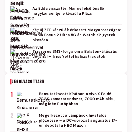
Az Edda visszatér, Manuel első önálló
nagykoncertjére készül a Plázs
Két új ZTE készülék érkezett Magyarországra:
nubia Focus 2 Ultra 5G és Watch K2 gyerek
okosóra
Tízszeres SMS-forgalom a Balaton-átúszás
céljánál — friss Yettel hálózati adatok
LEGOLVASOTTABB
1
Bemutatkozott Kínában a vivo X Fold6:
ZEISS kamerarendszer, 7000 mAh akku,
még idén Európában
2
Megérkezett a Lámpások hivatalos
előzetese – a DC-sorozat augusztus 17-
én debütál a HBO Maxon