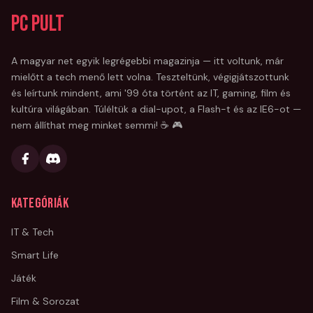
PC Pult
A magyar net egyik legrégebbi magazinja — itt voltunk, már
mielőtt a tech menő lett volna. Teszteltünk, végigjátszottunk
és leírtunk mindent, ami '99 óta történt az IT, gaming, film és
kultúra világában. Túléltük a dial-upot, a Flash-t és az IE6-ot —
nem állíthat meg minket semmi! ☕ 🎮
Kategóriák
IT & Tech
Smart Life
Játék
Film & Sorozat