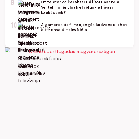
9
Öt telefonos karaktert állított össze a
Yettel: mit árulnak el rólunk a hívási
szokásaink?
10
A gamerek és filmrajongók kedvence lehet
a Hisense új televíziója