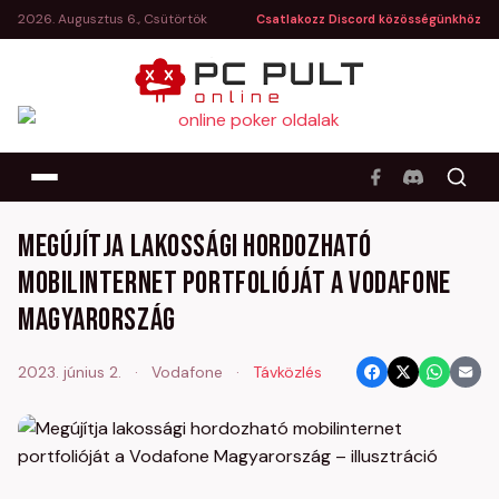
2026. Augusztus 6., Csütörtök
Csatlakozz Discord közösségünkhöz
Megújítja lakossági hordozható
mobilinternet portfolióját a Vodafone
Magyarország
2023. június 2.
·
Vodafone
·
Távközlés