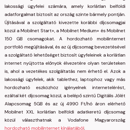
lakossági ügyfelei számára, amely korlátlan belföldi
adatforgalmat biztosít az ország szinte bármely pontján.
Újításával a szolgáltató kivezette korábbi díjcsomagjai
közül a Mobilnet Start+, a Mobilnet Medium+ és Mobilnet
150 GB csomagokat. A hordozható mobilinternet
portfolió megújításával, és az új díjcsomag bevezetésével
a szolgáltató lehetőséget biztosít ügyfeleinek a korlátlan
internet nyújtotta előnyök élvezetére olyan területeken
is, ahol a vezetékes szolgáltatás nem érhető el. Azok a
lakossági ügyfelek, akik tablethez, laptophoz vagy más
hordozható eszközhöz igényelnek internetelérést,
ezáltal két díjcsomag közül, a belépő szintű Digitális Jólét
Alapcsomag 5GB és az új 4990 Ft/hó áron elérhető
Mobilnet XXL korlátlan belföldi adatkeretű díjcsomag
közül választhatnak a Vodafone Magyarország
hordozható mobilinternet kínálatából
.