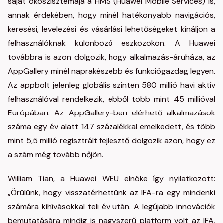
saját ökoszisztémája a HMS (Huawei Mobile Services) is,
annak érdekében, hogy minél hatékonyabb navigációs,
keresési, levelezési és vásárlási lehetőségeket kínáljon a
felhasználóknak különböző eszközökön. A Huawei
továbbra is azon dolgozik, hogy alkalmazás-áruháza, az
AppGallery minél naprakészebb és funkciógazdag legyen.
Az appbolt jelenleg globális szinten 580 millió havi aktív
felhasználóval rendelkezik, ebből több mint 45 millióval
Európában. Az AppGallery-ben elérhető alkalmazások
száma egy év alatt 147 százalékkal emelkedett, és több
mint 5,5 millió regisztrált fejlesztő dolgozik azon, hogy ez
a szám még tovább nőjön.
William Tian, ​​a Huawei WEU elnöke így nyilatkozott:
„Örülünk, hogy visszatérhettünk az IFA-ra egy mindenki
számára kihívásokkal teli év után. A legújabb innovációk
bemutatására mindig is nagyszerű platform volt az IFA,