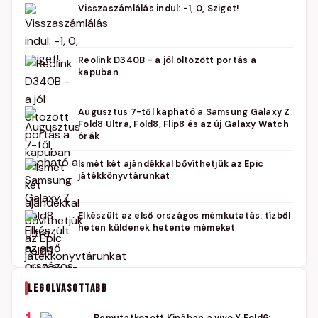
Visszaszámlálás indul: -1, 0, Sziget!
Reolink D340B - a jól öltözött portás a
kapuban
Augusztus 7-től kapható a Samsung Galaxy Z
Fold8 Ultra, Fold8, Flip8 és az új Galaxy Watch
órák
Ismét két ajándékkal bővíthetjük az Epic
játékkönyvtárunkat
Elkészült az első országos mémkutatás: tízből
heten küldenek hetente mémeket
LEGOLVASOTTABB