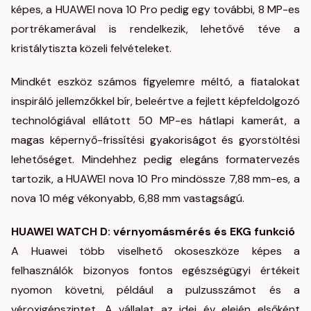
képes, a HUAWEI nova 10 Pro pedig egy további, 8 MP-es
portrékamerával is rendelkezik, lehetővé téve a
kristálytiszta közeli felvételeket.
Mindkét eszköz számos figyelemre méltó, a fiatalokat
inspiráló jellemzőkkel bír, beleértve a fejlett képfeldolgozó
technológiával ellátott 50 MP-es hátlapi kamerát, a
magas képernyő-frissítési gyakoriságot és gyorstöltési
lehetőséget. Mindehhez pedig elegáns formatervezés
tartozik, a HUAWEI nova 10 Pro mindössze 7,88 mm-es, a
nova 10 még vékonyabb, 6,88 mm vastagságú.
HUAWEI WATCH D: vérnyomásmérés és EKG funkció
A Huawei több viselhető okoseszköze képes a
felhasználók bizonyos fontos egészségügyi értékeit
nyomon követni, például a pulzusszámot és a
véroxigénszintet. A vállalat az idei év elején elsőként