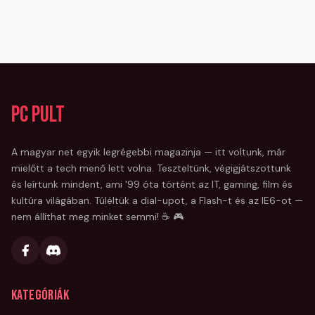
PC Pult
A magyar net egyik legrégebbi magazinja — itt voltunk, már
mielőtt a tech menő lett volna. Teszteltünk, végigjátszottunk
és leírtunk mindent, ami '99 óta történt az IT, gaming, film és
kultúra világában. Túléltük a dial-upot, a Flash-t és az IE6-ot —
nem állíthat meg minket semmi! ☕ 🎮
Kategóriák