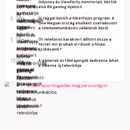
Odyssey és ViewFinity monitoriait, köztük
első 6K gaming kijelzőit
8
Új taggal bővült a KiberPajzs program: A
One Magyarország elsőként csatlakozott
a telekommunikációs vállalatok közül
9
Öt telefonos karaktert állított össze a
Yettel: mit árulnak el rólunk a hívási
szokásaink?
10
A gamerek és filmrajongók kedvence lehet
a Hisense új televíziója