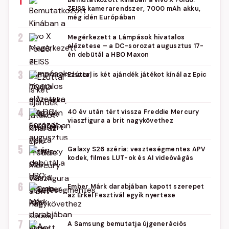
1
Bemutatkozott Kínában a vivo X Fold6:
ZEISS kamerarendszer, 7000 mAh akku,
még idén Európában
2
Megérkezett a Lámpások hivatalos
előzetese – a DC-sorozat augusztus 17-
én debütál a HBO Maxon
3
Ezúttal is két ajándék játékot kínál az Epic
4
40 év után tért vissza Freddie Mercury
viaszfigura a brit nagykövethez
5
Galaxy S26 széria: veszteségmentes APV
kodek, filmes LUT-ok és AI videóvágás
6
Ember Márk darabjában kapott szerepet
az Erkel Fesztivál egyik nyertese
7
A Samsung bemutatja újgenerációs