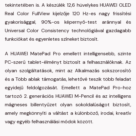
tekintetében is. A készülék 12,6 hüvelykes HUAWEI OLED
Real Color FullView kijelzője 120 Hz-es nagy frissítési
gyakorisággal, 90%-os képernyő-test aránnyal és
Universal Color Consistency technológiával gazdagabb
funkciókat és egyenletes színeket biztosít.
A HUAWEI MatePad Pro emellett intelligensebb, szinte
PC-szerű tablet-élményt biztosít a felhasználóknak. Az
olyan szolgáltatások, mint az Alkalmazás sokszorosító
és a Több ablak támogatás, lehetővé teszik több feladat
egyidejű feldolgozását. Emellett a MatePad Pro-hoz
tartozó 2. generációs HUAWEI M-Pencil és az intelligens
mágneses billentyűzet olyan sokoldalúságot biztosít,
amely megkönnyíti a váltást a különböző, irodai, kreatív
vagy egyéb felhasználási módok között.