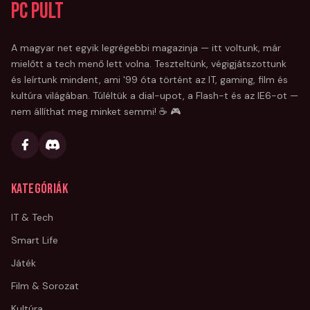
PC Pult
A magyar net egyik legrégebbi magazinja — itt voltunk, már
mielőtt a tech menő lett volna. Teszteltünk, végigjátszottunk
és leírtunk mindent, ami '99 óta történt az IT, gaming, film és
kultúra világában. Túléltük a dial-upot, a Flash-t és az IE6-ot —
nem állíthat meg minket semmi! ☕ 🎮
Kategóriák
IT & Tech
Smart Life
Játék
Film & Sorozat
Kultúra