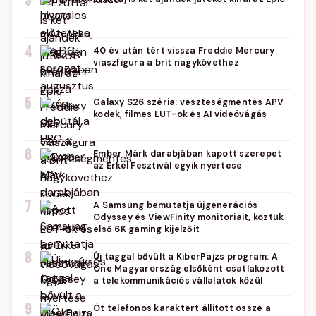
3
4
40 év után tért vissza Freddie Mercury
viaszfigura a brit nagykövethez
5
Galaxy S26 széria: veszteségmentes APV
kodek, filmes LUT-ok és AI videóvágás
6
Ember Márk darabjában kapott szerepet
az Erkel Fesztivál egyik nyertese
7
A Samsung bemutatja újgenerációs
Odyssey és ViewFinity monitoriait, köztük
első 6K gaming kijelzőit
8
Új taggal bővült a KiberPajzs program: A
One Magyarország elsőként csatlakozott
a telekommunikációs vállalatok közül
9
Öt telefonos karaktert állított össze a