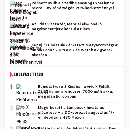
Pécsett nyílik a tizedik Samsung Experience
Store – nyitóhétvégén 20% kedvezménnyel
Az Edda visszatér, Manuel első önálló
nagykoncertjére készül a Plázs
Két új ZTE készülék érkezett Magyarországra:
nubia Focus 2 Ultra 5G és Watch K2 gyerek
okosóra
LEGOLVASOTTABB
1
Bemutatkozott Kínában a vivo X Fold6:
ZEISS kamerarendszer, 7000 mAh akku,
még idén Európában
2
Megérkezett a Lámpások hivatalos
előzetese – a DC-sorozat augusztus 17-
én debütál a HBO Maxon
Ezúttal is két ajándék játékot kínál az Epic