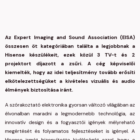
Az Expert Imaging and Sound Association (EISA)
összesen öt kategóriában találta a legjobbnak a
Hisense készülékeit, ezek közül 3 TV-t és 2
projektort díjazott a zsűri. A cég képviselői
kiemelték, hogy az idei teljesítmény tovább erősíti
elkötelezettségüket a kivételes vizuális és audio
élmények biztosítása iránt.
A szórakoztató elektronika gyorsan változó világában az
élvonalban maradni a legmodernebb technológia, az
innovatív design és a fogyasztói igények mélyreható
megértését és folyamatos fejlesztéseket is igényel. A
Hisense ismét bizonyította kiválóságát azzal, hogy a