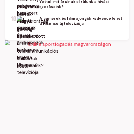
Yettel: mit árulnak el rólunk a hívási
szokásaink?
10
A gamerek és filmrajongók kedvence lehet
a Hisense új televíziója