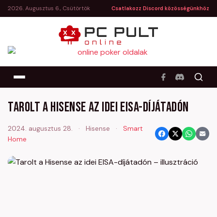
2026. Augusztus 6., Csütörtök
Csatlakozz Discord közösségünkhöz
Tarolt a Hisense az idei EISA-díjátadón
2024. augusztus 28.
·
Hisense
·
Smart
Home