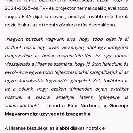
2024-2025-ös TV- és projektor termékcsaládjával több
rangos EISA díjat is elnyert, amellyel tovább erősíthetik
pozíciójukat az otthoni szórakoztatás élvonalában.
„Nagyon büszkék vagyunk arra, hogy több díjat is el
tudtunk hozni egy olyan versenyen, ahol egy kategória
megnyerése is óriási megtiszteltetés. Ez egy fontos
visszajelzés a Hisense számára, hogy jó úton haladunk és
évről-évre egyre több fejlesztésünkkel szolgálhatjuk ki az
egyre komolyabb fogyasztói igényeket. Sőt, továbbra is
az a célunk, hogy ezeken túlmenően olyan extrákat
hozzunk a piacra, amellyel látens igényekre is
válaszolhatunk”
– mondta
Füle Norbert, a Gorenje
Magyarország ügyvezető igazgatója
.
A Hisense készülékei az alábbi díjakat hozták el: