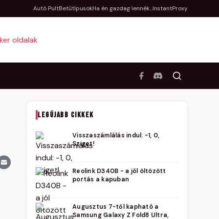
Autó Pult
Betűtípusok
Ha én gazdag lennék...
InstantProxy
LEGÚJABB CIKKEK
Visszaszámlálás indul: -1, 0,
Sziget!
Reolink D340B - a jól öltözött
portás a kapuban
Augusztus 7-től kapható a
Samsung Galaxy Z Fold8 Ultra,