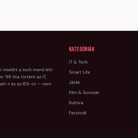
Kategóriák
IT & Tech
r mielőtt a tech menő lett
Smart Life
i '99 óta történt az IT,
Játék
Flash-t és az IE6-ot — nem
Film & Sorozat
Kultúra
Fesztivál