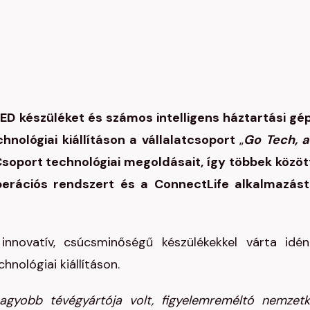
LED készüléket és számos intelligens háztartási gé
echnológiai kiállításon a vállalatcsoport
„
Go Tech, 
soport technológiai megoldásait, így többek közöt
perációs rendszert és a ConnectLife alkalmazást
innovatív, csúcsminőségű készülékekkel várta idé
hnológiai kiállításon.
gyobb tévégyártója volt, figyelemreméltó nemzetk