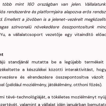
 több mint 160 országban van jelen. Vállalatun
ós rendszerére és platformjaira alapozva erős rendsz
d. Emellett a jövőben is a jelenet-vezérelt megközelít
agas színvonalú növekedésre összpontosítunk min
u, a vállalatcsoport vezetője egy vitaindító előa
nt
jú standjánál mutatta be a legújabb termékeit
rzékeltette a készülékei közötti interaktivitást, hog
rvezésre és elrendezésre összepontosítva vázolt 
l (például moziélmény, játékélmény, otthoni főzés).
lmi tévé-technológiáját, a tökéletes moziélményt nyúj
ézertévét, valamint a vállalat idén januárban bemutat