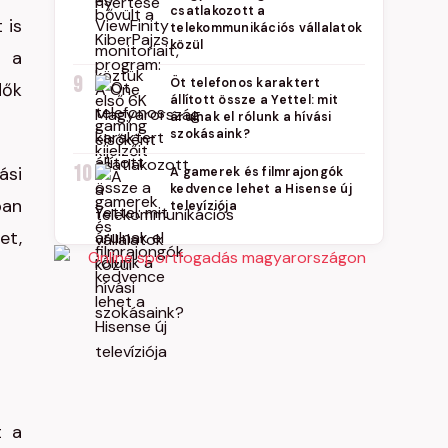
csatlakozott a
 is
telekommunikációs vállalatok
közül
á a
9
Öt telefonos karaktert
dők
állított össze a Yettel: mit
árulnak el rólunk a hívási
szokásaink?
10
ási
A gamerek és filmrajongók
kedvence lehet a Hisense új
ban
televíziója
et,
t a