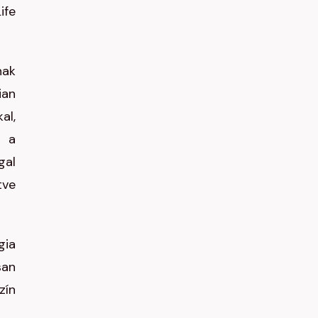
ife
nak
ian
al,
t a
gal
tve
gia
san
zín