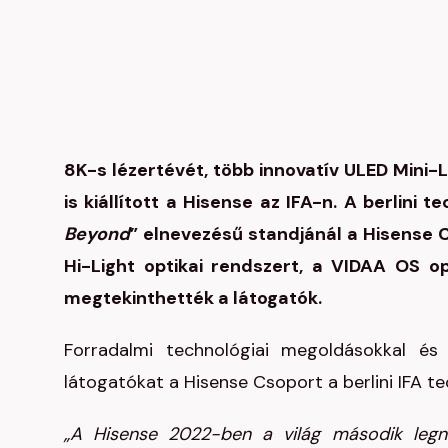
8K-s lézertévét, több innovatív ULED Mini-
is kiállított a Hisense az IFA-n. A berlini t
Beyond
” elnevezésű standjánál a Hisense C
Hi-Light optikai rendszert, a VIDAA OS o
megtekinthették a látogatók.
Forradalmi technológiai megoldásokkal és 
látogatókat a Hisense Csoport a berlini IFA tec
„A Hisense 2022-ben a világ második legna