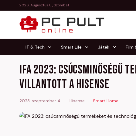
2026. Augusztus 8., Szombat
IT & Tech
Smart Life
Játék
Film
IFA 2023: csúcsminőségű t
villantott a Hisense
2023. szeptember 4.
·
Hisense
·
Smart Home