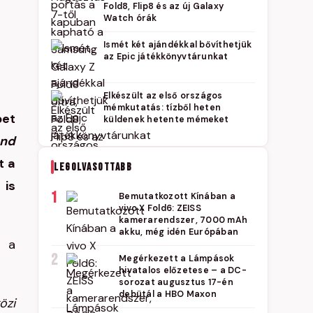
Fold8, Flip8 és az új Galaxy
Watch órák
Ismét két ajándékkal bővíthetjük
az Epic játékkönyvtárunkat
Elkészült az első országos
mémkutatás: tízből heten
pet
küldenek hetente mémeket
and
t a
LEGOLVASOTTABB
 is
1
Bemutatkozott Kínában a
vivo X Fold6: ZEISS
kamerarendszer, 7000 mAh
akku, még idén Európában
n a
2
Megérkezett a Lámpások
hivatalos előzetese – a DC-
sorozat augusztus 17-én
debütál a HBO Maxon
özi