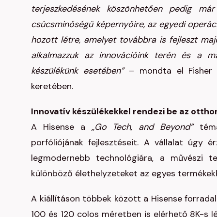
terjeszkedésének köszönhetően pedig már
csúcsminőségű képernyőire, az egyedi operáci
hozott létre, amelyet továbbra is fejleszt maj
alkalmazzuk az innovációink terén és a m
készülékünk esetében”
– mondta el Fisher Y
keretében.
Innovatív készülékekkel rendezi be az ottho
A Hisense a
„Go Tech, and Beyond”
témá
porfóliójának fejlesztéseit. A vállalat úgy é
legmodernebb technológiára, a művészi te
különböző élethelyzeteket az egyes termékekke
A kiállításon többek között a Hisense forrada
100 és 120 colos méretben is elérhető 8K-s l