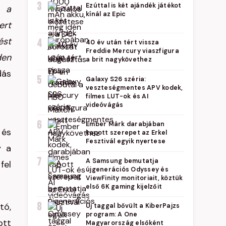
3
Ezúttal is két ajándék játékot
k a
kínál az Epic
ert
ést
4
40 év után tért vissza
Freddie Mercury viaszfigura
den
a brit nagykövethez
dás
5
Galaxy S26 széria:
veszteségmentes APV kodek,
filmes LUT-ok és AI
videóvágás
6
Ember Márk darabjában
 és
kapott szerepet az Erkel
Fesztivál egyik nyertese
y a
7
A Samsung bemutatja
fel
újgenerációs Odyssey és
ViewFinity monitoriait, köztük
első 6K gaming kijelzőit
8
tó,
Új taggal bővült a KiberPajzs
program: A One
ott
Magyarország elsőként