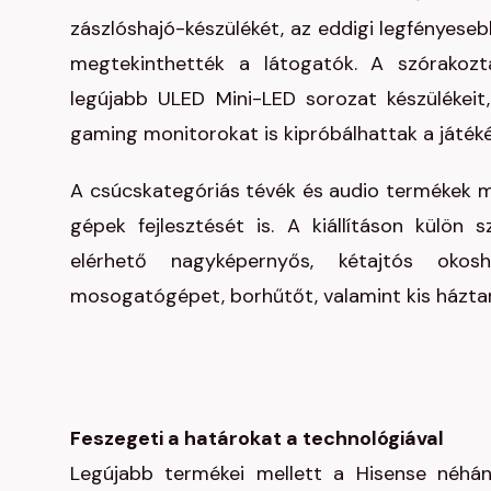
zászlóshajó-készülékét, az eddigi legfényese
megtekinthették a látogatók. A szórakozta
legújabb ULED Mini-LED sorozat készülékeit
gaming monitorokat is kipróbálhattak a játé
A csúcskategóriás tévék és audio termékek me
gépek fejlesztését is. A kiállításon külön
elérhető nagyképernyős, kétajtós okos
mosogatógépet, borhűtőt, valamint kis háztartá
Feszegeti a határokat a technológiával
Legújabb termékei mellett a Hisense néhán