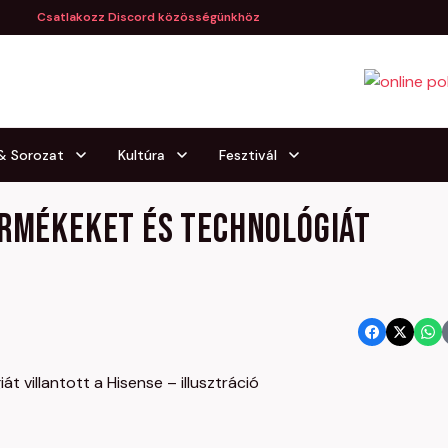
Csatlakozz Discord közösségünkhöz
 & Sorozat
Kultúra
Fesztivál
ermékeket és technológiát