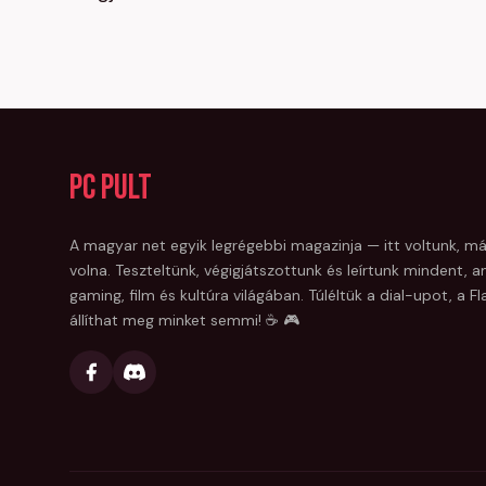
PC Pult
A magyar net egyik legrégebbi magazinja — itt voltunk, má
volna. Teszteltünk, végigjátszottunk és leírtunk mindent, am
gaming, film és kultúra világában. Túléltük a dial-upot, a 
állíthat meg minket semmi! ☕ 🎮