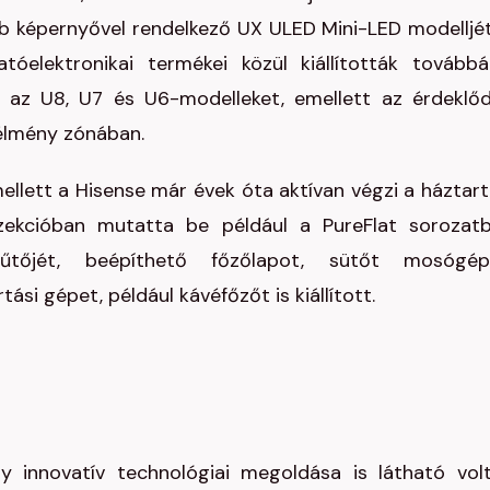
bb képernyővel rendelkező UX ULED Mini-LED modelljét
tóelektronikai termékei közül kiállították tovább
, az U8, U7 és U6-modelleket, emellett az érdeklő
kélmény zónában.
llett a Hisense már évek óta aktívan végzi a háztart
 szekcióban mutatta be például a PureFlat sorozat
hűtőjét, beépíthető főzőlapot, sütőt mosógép
si gépet, például kávéfőzőt is kiállított.
y innovatív technológiai megoldása is látható vol