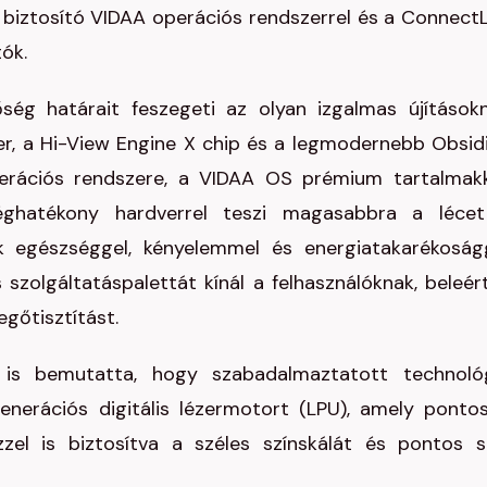
st biztosító VIDAA operációs rendszerrel és a ConnectL
ók.
ség határait feszegeti az olyan izgalmas újítások
er, a Hi-View Engine X chip és a legmodernebb Obsid
erációs rendszere, a VIDAA OS prémium tartalmakk
séghatékony hardverrel teszi magasabbra a léce
k egészséggel, kényelemmel és energiatakarékoság
 szolgáltatáspalettát kínál a felhasználóknak, beleér
egőtisztítást.
t is bemutatta, hogy szabadalmaztatott technoló
generációs digitális lézermotort (LPU), amely ponto
zel is biztosítva a széles színskálát és pontos s