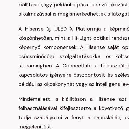
kiállításon, így például a páratlan szórakozá
alkalmazással is megismerkedhettek a látogat
A Hisense új, ULED X Platformja a képminő
köszönhetően, mint a Hi-Light optikai rendsz
képernyő komponensek. A Hisense saját op
csúcsminőségű szolgáltatásokkal és költ
streamingben. A ConnectLife a felhasználo
kapcsolatos igényeire összpontosít és széles
például az okoskonyhát vagy az intelligens lev
Mindemellett, a kiállításon a Hisense az
felhasználásával kifejlesztette a következő 
tudja szabályozni a fényt a nanoskálán, ez
megjelenítést.