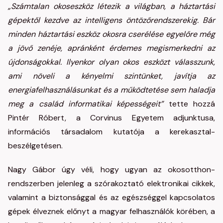
„Számtalan okoseszköz létezik a világban, a háztartási
gépektől kezdve az intelligens öntözőrendszerekig. Bár
minden háztartási eszköz okosra cserélése egyelőre még
a jövő zenéje, apránként érdemes megismerkedni az
újdonságokkal. Ilyenkor olyan okos eszközt válasszunk,
ami növeli a kényelmi szintünket, javítja az
energiafelhasználásunkat és a működtetése sem haladja
meg a család informatikai képességeit”
tette hozzá
Pintér Róbert, a Corvinus Egyetem adjunktusa,
információs társadalom kutatója a kerekasztal-
beszélgetésen.
Nagy Gábor úgy véli, hogy ugyan az okosotthon-
rendszerben jelenleg a szórakoztató elektronikai cikkek,
valamint a biztonsággal és az egészséggel kapcsolatos
gépek élveznek előnyt a magyar felhasználók körében, a