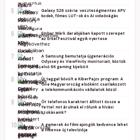
5
Galaxy S26 széria: veszteségmentes APV
kodek, filmes LUT-ok és AI videóvágás
6
Ember Márk darabjában kapott szerepet
az Erkel Fesztivál egyik nyertese
7
A Samsung bemutatja újgenerációs
Odyssey és ViewFinity monitoriait, köztük
első 6K gaming kijelzőit
8
Új taggal bővült a KiberPajzs program: A
One Magyarország elsőként csatlakozott
a telekommunikációs vállalatok közül
9
Öt telefonos karaktert állított össze a
Yettel: mit árulnak el rólunk a hívási
szokásaink?
10
A gamerek és filmrajongók kedvence lehet
a Hisense új televíziója