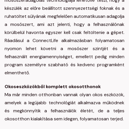
mosószeradagolás technológiája lehetővé teszi, hogy a
készülék az előre beállított szennyezettségi foknak és a
ruhatöltet súlyának megfelelően automatikusan adagolja
a mosószert, ami azt jelenti, hogy a felhasználónak
körülbelül havonta egyszer kell csak feltöltenie a gépet.
Ráadásul a ConnectLife alkalmazásban folyamatosan
nyomon lehet követni a mosószer szintjét és a
felhasznált energiamennyiséget, emellett pedig minden
program személyre szabható és kedvenc programként
elmenthető.
Okoseszközökből komplett okosotthonok
Ma már minden otthonban vannak olyan okos eszközök,
amelyek a legújabb technológiát alkalmazva működnek
és megkönnyítik a felhasználók életét, de a teljes
okosotthon kialakítása sem idegen, folyamatosan terjed.