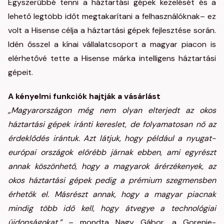
Egyszerűbbé tenni a háztartási gépek kezelését és a
lehető legtöbb időt megtakarítani a felhasználóknak– ez
volt a Hisense célja a háztartási gépek fejlesztése során.
Idén ősszel a kínai vállalatcsoport a magyar piacon is
elérhetővé tette a Hisense márka intelligens háztartási
gépeit.
A kényelmi funkciók hajtják a vásárlást
„Magyarországon még nem olyan elterjedt az okos
háztartási gépek iránti kereslet, de folyamatosan nő az
érdeklődés irántuk. Azt látjuk, hogy például a nyugat-
európai országok előrébb járnak ebben, ami egyrészt
annak köszönhető, hogy a magyarok árérzékenyek, az
okos háztartási gépek pedig a prémium szegmensben
érhetők el. Másrészt annak, hogy a magyar piacnak
mindig több idő kell, hogy átvegye a technológiai
újdonságokat.”
– mondta Nagy Gábor, a Gorenje-