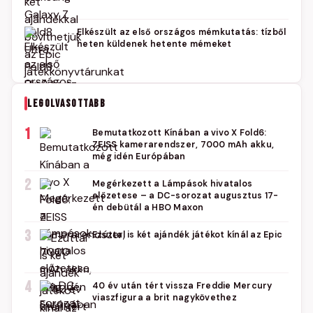
Elkészült az első országos mémkutatás: tízből
heten küldenek hetente mémeket
LEGOLVASOTTABB
1
Bemutatkozott Kínában a vivo X Fold6:
ZEISS kamerarendszer, 7000 mAh akku,
még idén Európában
2
Megérkezett a Lámpások hivatalos
előzetese – a DC-sorozat augusztus 17-
én debütál a HBO Maxon
3
Ezúttal is két ajándék játékot kínál az Epic
4
40 év után tért vissza Freddie Mercury
viaszfigura a brit nagykövethez