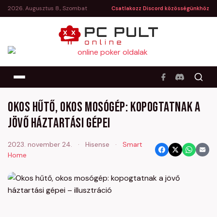
2026. Augusztus 8., Szombat
Csatlakozz Discord közösségünkhöz
Okos hűtő, okos mosógép: kopogtatnak a
jövő háztartási gépei
2023. november 24.
·
Hisense
·
Smart
Home