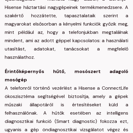
Hisense háztartási nagygépeinek termékmenedzsere. A
szakértő hozzátette, tapasztalataik szerint a
magyarokat elsősorban a kényelmi funkciók győzik meg,
mint például az, hogy a telefonjukban megtalálnak
mindent, ami az adott géppel kapcsolatos: a használati
utasítást, adatokat, tanácsokat a megfelelő
használathoz.
Érintőképernyős hűtő, mosószert adagoló
mosógép
A telefonról történő vezérlést a Hisense a ConnectLife
ökoszisztéma segítségével biztosítja, amely a gépek
műszaki állapotáról is értesítéseket küld a
felhasználónak. A hűtők esetében az intelligens
diagnosztikai funkció (Smart diagnostic) fokozza ezt,
ugyanis a gép öndiagnosztikai vizsgálatot végez és