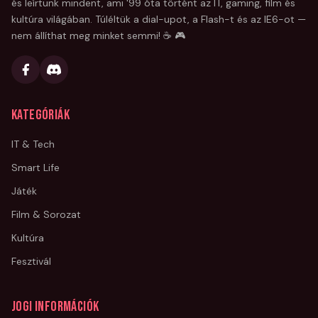
és leírtunk mindent, ami '99 óta történt az IT, gaming, film és
kultúra világában. Túléltük a dial-upot, a Flash-t és az IE6-ot —
nem állíthat meg minket semmi! ☕ 🎮
Kategóriák
IT & Tech
Smart Life
Játék
Film & Sorozat
Kultúra
Fesztivál
Jogi információk