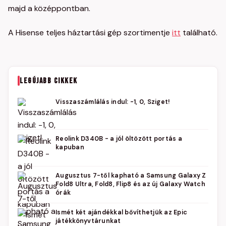
majd a középpontban.
A Hisense teljes háztartási gép szortimentje
itt
található.
LEGÚJABB CIKKEK
Visszaszámlálás indul: -1, 0, Sziget!
Reolink D340B - a jól öltözött portás a
kapuban
Augusztus 7-től kapható a Samsung Galaxy Z
Fold8 Ultra, Fold8, Flip8 és az új Galaxy Watch
órák
Ismét két ajándékkal bővíthetjük az Epic
játékkönyvtárunkat