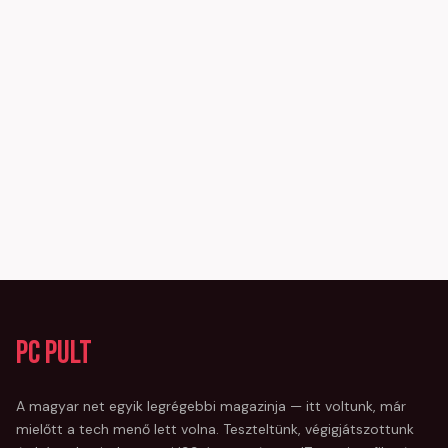
PC Pult
A magyar net egyik legrégebbi magazinja — itt voltunk, már
mielőtt a tech menő lett volna. Teszteltünk, végigjátszottunk