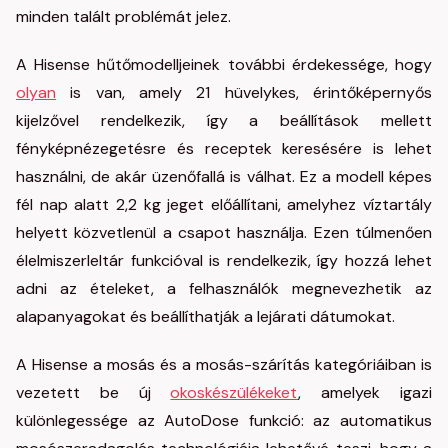
minden talált problémát jelez.
A Hisense hűtőmodelljeinek további érdekessége, hogy
olyan
is van, amely 21 hüvelykes, érintőképernyős
kijelzővel rendelkezik, így a beállítások mellett
fényképnézegetésre és receptek keresésére is lehet
használni, de akár üzenőfallá is válhat. Ez a modell képes
fél nap alatt 2,2 kg jeget előállítani, amelyhez víztartály
helyett közvetlenül a csapot használja. Ezen túlmenően
élelmiszerleltár funkcióval is rendelkezik, így hozzá lehet
adni az ételeket, a felhasználók megnevezhetik az
alapanyagokat és beállíthatják a lejárati dátumokat.
A Hisense a mosás és a mosás-szárítás kategóriáiban is
vezetett be új
okoskészülékeket
, amelyek igazi
különlegessége az AutoDose funkció: az automatikus