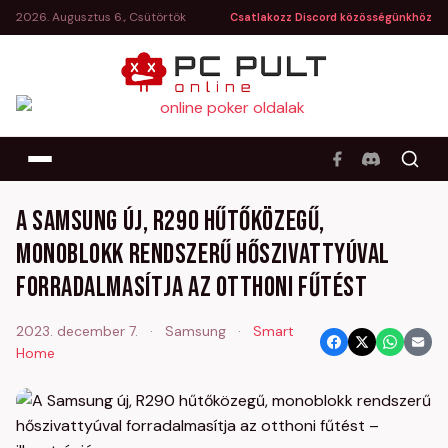
2026. Augusztus 6., Csütörtök
Csatlakozz Discord közösségünkhöz
A Samsung új, R290 hűtőközegű,
monoblokk rendszerű hőszivattyúval
forradalmasítja az otthoni fűtést
2023. december 7.
·
Samsung
·
Smart
Home