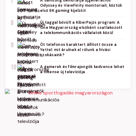
7
A Samsung bemutatja újgenerációs
Odyssey és ViewFinity monitoriait, köztük
első 6K gaming kijelzőit
8
Új taggal bővült a KiberPajzs program: A
One Magyarország elsőként csatlakozott
a telekommunikációs vállalatok közül
9
Öt telefonos karaktert állított össze a
Yettel: mit árulnak el rólunk a hívási
szokásaink?
10
A gamerek és filmrajongók kedvence lehet
a Hisense új televíziója