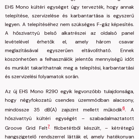
EHS Mono kültéri egységet úgy tervezték, hogy annak
telepítése, szervizelése és karbantartása is egyszerű
legyen. A telepítéséhez nem szükséges F-gáz képesítés.
A hőszivattyú belső alkatrészei az oldalsó panel
levételével érhetők el, amely három csavar
meglazításával egyszerűen eltávolítható. Ennek
köszönhetően a felhasználók jelentős mennyiségű időt
és munkát takaríthatnak meg a telepítési, karbantartási
és szervizelési folyamatok során.
Az új EHS Mono R290 egyik legvonzóbb tulajdonsága,
hogy négyfokozatú csendes üzemmódban alacsony,
6
mindössze 35 dB(A) zajszint mellett működik
. A
hőszivattyú kültéri egységét – szabadalmaztatott
7
Groove Grid Felt
filcbetétből készült, – kétrétegű
hangszigetelő rendszerrel látták el, amely hatékonyan