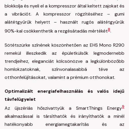
blokkolja és nyeli el a kompresszor által keltett zajokat és
a vibrációt. A kompresszor rögzítéséhez – gumi
alátétgyűrűk helyett – használt rugós alátétgyűrűk
8
90%-kal csökkenthetik a rezgésátadás mértékét
.
Sötétszürke színének köszönhetően az EHS Mono R290
remekül illeszkedik az épületkülsők legmodernebb
trendjeihez, eleganciát kölcsönözve a legkülönbözőbb
homlokzatoknak, színvonalasabbá téve az
otthonfelújításokat, valamint a prémium otthonokat.
Optimalizált energiafelhasználás és valós idejű
távfelügyelet
9
Az újszériás hőszivattyúk a SmartThings Energy
alkalmazással is társíthatók és irányíthatók a minél
hatékonyabb energiamegtakarítás és az