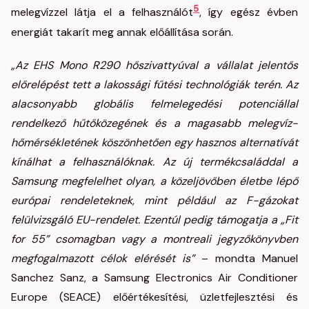
5
melegvízzel látja el a felhasználót
, így egész évben
energiát takarít meg annak előállítása során.
„Az EHS Mono R290 hőszivattyúval a vállalat jelentős
előrelépést tett a lakossági fűtési technológiák terén. Az
alacsonyabb globális felmelegedési potenciállal
rendelkező hűtőközegének és a magasabb melegvíz-
hőmérsékletének köszönhetően egy hasznos alternatívát
kínálhat a felhasználóknak. Az új termékcsaláddal a
Samsung megfelelhet olyan, a közeljövőben életbe lépő
európai rendeleteknek, mint például az F-gázokat
felülvizsgáló EU-rendelet. Ezentúl pedig támogatja a „Fit
for 55” csomagban vagy a montreali jegyzőkönyvben
megfogalmazott célok elérését is”
– mondta Manuel
Sanchez Sanz, a Samsung Electronics Air Conditioner
Europe (SEACE) előértékesítési, üzletfejlesztési és