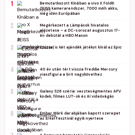
1
Bemutatkozott Kínában a vivo X Fold6:
ZEISS kamerarendszer, 7000 mAh akku,
még idén Európában
2
Megérkezett a Lámpások hivatalos
előzetese – a DC-sorozat augusztus 17-
én debütál a HBO Maxon
3
Ezúttal is két ajándék játékot kínál az Epic
4
40 év után tért vissza Freddie Mercury
viaszfigura a brit nagykövethez
5
Galaxy S26 széria: veszteségmentes APV
kodek, filmes LUT-ok és AI videóvágás
6
Ember Márk darabjában kapott szerepet
az Erkel Fesztivál egyik nyertese