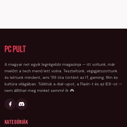
PC Pult
A magyar net egyik legrégebbi magazinja — itt voltunk, már
mielőtt a tech menő lett volna. Teszteltünk, végigjátszottunk
és leírtunk mindent, ami '99 óta történt az IT, gaming, film és
kultúra világában. Túléltük a dial-upot, a Flash-t és az IE6-ot —
nem állíthat meg minket semmi! ☕ 🎮
Kategóriák