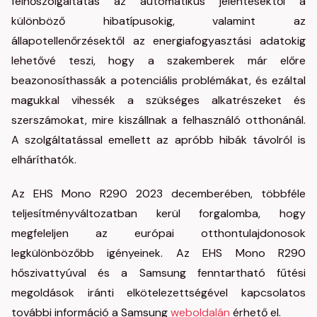
felhőszolgáltatás az automatikus jelentésektől a
különböző hibatípusokig, valamint az
állapotellenőrzésektől az energiafogyasztási adatokig
lehetővé teszi, hogy a szakemberek már előre
beazonosíthassák a potenciális problémákat, és ezáltal
magukkal vihessék a szükséges alkatrészeket és
szerszámokat, mire kiszállnak a felhasználó otthonánál.
A szolgáltatással emellett az apróbb hibák távolról is
elháríthatók.
Az EHS Mono R290 2023 decemberében, többféle
teljesítményváltozatban kerül forgalomba, hogy
megfeleljen az európai otthontulajdonosok
legkülönbözőbb igényeinek. Az EHS Mono R290
hőszivattyúval és a Samsung fenntartható fűtési
megoldások iránti elkötelezettségével kapcsolatos
további információ a Samsung
weboldalán
érhető el.