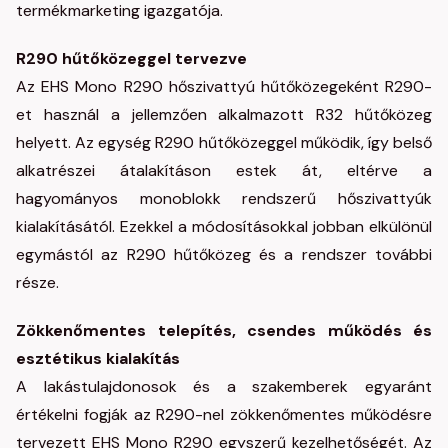
termékmarketing igazgatója.
R290 hűtőközeggel tervezve
Az EHS Mono R290 hőszivattyú hűtőközegeként R290-
et használ a jellemzően alkalmazott R32 hűtőközeg
helyett. Az egység R290 hűtőközeggel működik, így belső
alkatrészei átalakításon estek át, eltérve a
hagyományos monoblokk rendszerű hőszivattyúk
kialakításától. Ezekkel a módosításokkal jobban elkülönül
egymástól az R290 hűtőközeg és a rendszer további
része.
Zökkenőmentes telepítés, csendes működés és
esztétikus kialakítás
A lakástulajdonosok és a szakemberek egyaránt
értékelni fogják az R290-nel zökkenőmentes működésre
tervezett EHS Mono R290 egyszerű kezelhetőségét. Az