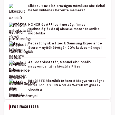
Elkészült az első országos mémkutatás: tízből
heten küldenek hetente mémeket
HONOR és ARRI partnerség: filmes
technológiák és új AiMAGE motor érkezik a
mobilokba
Pécsett nyílik a tizedik Samsung Experience
Store – nyitóhétvégén 20% kedvezménnyel
Az Edda visszatér, Manuel első önálló
nagykoncertjére készül a Plázs
Két új ZTE készülék érkezett Magyarországra:
nubia Focus 2 Ultra 5G és Watch K2 gyerek
okosóra
LEGOLVASOTTABB