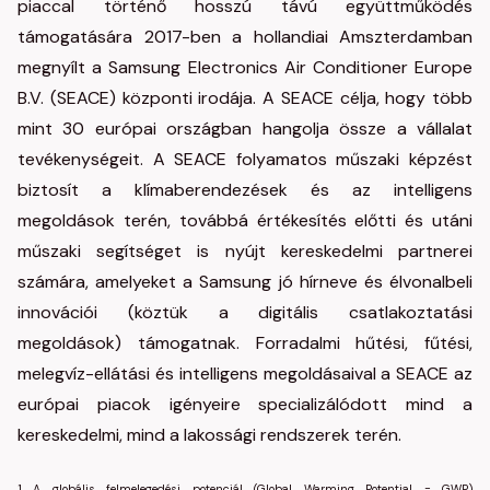
piaccal történő hosszú távú együttműködés
támogatására 2017-ben a hollandiai Amszterdamban
megnyílt a Samsung Electronics Air Conditioner Europe
B.V. (SEACE) központi irodája. A SEACE célja, hogy több
mint 30 európai országban hangolja össze a vállalat
tevékenységeit. A SEACE folyamatos műszaki képzést
biztosít a klímaberendezések és az intelligens
megoldások terén, továbbá értékesítés előtti és utáni
műszaki segítséget is nyújt kereskedelmi partnerei
számára, amelyeket a Samsung jó hírneve és élvonalbeli
innovációi (köztük a digitális csatlakoztatási
megoldások) támogatnak. Forradalmi hűtési, fűtési,
melegvíz-ellátási és intelligens megoldásaival a SEACE az
európai piacok igényeire specializálódott mind a
kereskedelmi, mind a lakossági rendszerek terén.
1 A globális felmelegedési potenciál (Global Warming Potential = GWP)