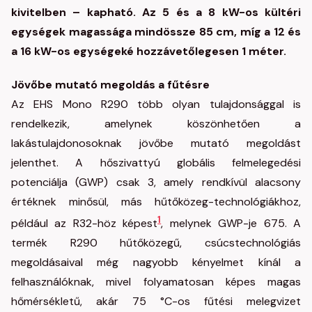
kivitelben – kapható. Az 5 és a 8 kW-os kültéri
egységek magassága mindössze 85 cm, míg a 12 és
a 16 kW-os egységeké hozzávetőlegesen 1 méter.
Jövőbe mutató megoldás a fűtésre
Az EHS Mono R290 több olyan tulajdonsággal is
rendelkezik, amelynek köszönhetően a
lakástulajdonosoknak jövőbe mutató megoldást
jelenthet. A hőszivattyú globális felmelegedési
potenciálja (GWP) csak 3, amely rendkívül alacsony
értéknek minősül, más hűtőközeg-technológiákhoz,
1
például az R32-höz képest
, melynek GWP-je 675. A
termék R290 hűtőközegű, csúcstechnológiás
megoldásaival még nagyobb kényelmet kínál a
felhasználóknak, mivel folyamatosan képes magas
hőmérsékletű, akár 75 °C-os fűtési melegvizet