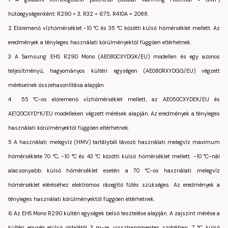
hűtőegységenként: R290 = 3, R32 = 675, R410A = 2088.
2 Előremenő vízhőmérséklet -10 °C és 35 °C közötti külső hőmérséklet mellett. Az
eredmények a tényleges használati körülményektől függően eltérhetnek.
3 A Samsung EHS R290 Mono (AE080CXYDGK/EU) modellen és egy azonos
teljesítményű, hagyományos kültéri egységen (AE080RXYDGG/EU) végzett
méréseinek összehasonlítása alapján.
4 55 °C-os előremenő vízhőmérséklet mellett, az AE050CXYDEK/EU és
AE120CXYD*K/EU modelleken végzett mérések alapján. Az eredmények a tényleges
használati körülményektől függően eltérhetnek.
5 A használati melegvíz (HMV) tartályból távozó használati melegvíz maximum
hőmérséklete 70 °C, -10 °C és 43 °C közötti külső hőmérséklet mellett. -10 °C-nál
alacsonyabb külső hőmérséklet esetén a 70 °C-os használati melegvíz
hőmérséklet eléréséhez elektromos rásegítő fűtés szükséges. Az eredmények a
tényleges használati körülményektől függően eltérhetnek.
6 Az EHS Mono R290 kültéri egységek belső tesztelése alapján. A zajszint mérése a
kültéri egység elülső oldalától 3 m-re, visszhangmentes szobában, 7 °C külső