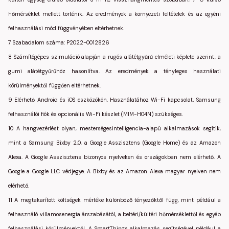
hőmérséklet mellett történik. Az eredmények a környezeti feltételek és az egyéni
felhasználási mód függvényében eltérhetnek.
7 Szabadalom száma: P2022-0012826
8 Számítógépes szimuláció alapján a rugós alátétgyűrű elméleti képlete szerint, a
gumi alátétgyűrűhöz hasonlítva. Az eredmények a tényleges használati
körülményektől függően eltérhetnek.
9 Elérhető Android és iOS eszközökön. Használatához Wi-Fi kapcsolat, Samsung
felhasználói fiók és opcionális Wi-Fi készlet (MIM-H04N) szükséges.
10 A hangvezérlést olyan, mesterségesintelligencia-alapú alkalmazások segítik,
mint a Samsung Bixby 2.0, a Google Asszisztens (Google Home) és az Amazon
Alexa. A Google Asszisztens bizonyos nyelveken és országokban nem elérhető. A
Google a Google LLC védjegye. A Bixby és az Amazon Alexa magyar nyelven nem
elérhető.
11 A megtakarított költségek mértéke különböző tényezőktől függ, mint például a
felhasználó villamosenergia árszabásától, a beltéri/kültéri hőmérséklettől és egyéb
felhasználási körülményektől. A SmartThings alkalmazás segítségével például a