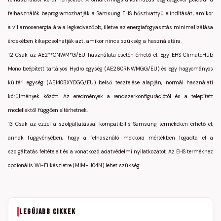
felhasználók beprogramozhatják a Samsung EHS hőszivattyú elindítását, amikor
a villamosenergia ára a legkedvezőbb, illetve az energiafogyasztás minimalizálása
érdekében kikapcsolhatják azt, amikor nincs szükség a használatára.
12 Csak az AE2**CNWM*G/EU használata esetén érhető el. Egy EHS ClimateHub
Mono beépített tartályos Hydro egység (AE260RNWMGG/EU) és egy hagyományos
kültéri egység (AE140BXYDGG/EU) belső tesztelése alapján, normál használati
körülmények között. Az eredmények a rendszerkonfigurációtól és a telepített
modellektől függően eltérhetnek.
13 Csak az ezzel a szolgáltatással kompatibilis Samsung termékeken érhető el,
annak függvényében, hogy a felhasználó mekkora mértékben fogadta el a
szolgáltatás feltételeit és a vonatkozó adatvédelmi nyilatkozatot. Az EHS termékhez
opcionális Wi-Fi készletre (MIM-H04N) lehet szükség.
LEGÚJABB CIKKEK