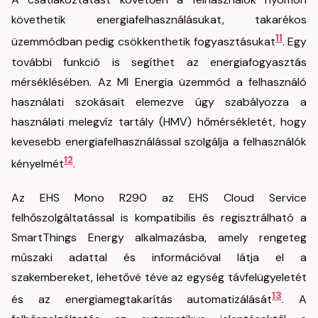
követhetik energiafelhasználásukat, takarékos
11
üzemmódban pedig csökkenthetik fogyasztásukat
. Egy
további funkció is segíthet az energiafogyasztás
mérséklésében. Az MI Energia üzemmód a felhasználó
használati szokásait elemezve úgy szabályozza a
használati melegvíz tartály (HMV) hőmérsékletét, hogy
kevesebb energiafelhasználással szolgálja a felhasználók
12
kényelmét
.
Az EHS Mono R290 az EHS Cloud Service
felhőszolgáltatással is kompatibilis és regisztrálható a
SmartThings Energy alkalmazásba, amely rengeteg
műszaki adattal és információval látja el a
szakembereket, lehetővé téve az egység távfelügyeletét
13
és az energiamegtakarítás automatizálását
. A