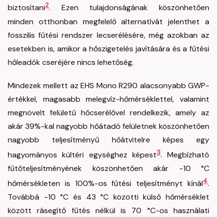
2
biztosítani
. Ezen tulajdonságának köszönhetően
minden otthonban megfelelő alternatívát jelenthet a
fosszilis fűtési rendszer lecserélésére, még azokban az
esetekben is, amikor a hőszigetelés javítására és a fűtési
hőleadók cseréjére nincs lehetőség.
Mindezek mellett az EHS Mono R290 alacsonyabb GWP-
értékkel, magasabb melegvíz-hőmérséklettel, valamint
megnövelt felületű hőcserélővel rendelkezik, amely az
akár 39%-kal nagyobb hőátadó felületnek köszönhetően
nagyobb teljesítményű hőátvitelre képes egy
3
hagyományos kültéri egységhez képest
. Megbízható
fűtőteljesítményének köszönhetően akár -10 °C
4
hőmérsékleten is 100%-os fűtési teljesítményt kínál
.
Továbbá -10 °C és 43 °C közötti külső hőmérséklet
között rásegítő fűtés nélkül is 70 °C-os használati