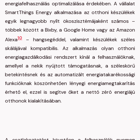
energiafelhasználás optimalizálása érdekében. A vállalat
SmartThings Energy alkalmazása az otthoni készülékek
egyik legnagyobb nyílt ökoszisztémájaként számos –
többek között a Bixby, a Google Home vagy az Amazon
10
Alexa
– hangsegéddel, valamint készülékek széles
skálájával kompatibilis. Az alkalmazás olyan otthoni
energiagazdálkodási rendszert kínál a felhasználóknak,
amellyel a nekik nyújtott támogatásnak, a széleskörű
betekintésnek és az automatizált energiatakarékossági
funkcióknak köszönhetően lényegi energiamegtakarítás
érhető el, ezzel is segítve őket a nettó zéró energiájú
otthonok kialakításában.
A csatlakoztatást követően a felhasználók nyomon