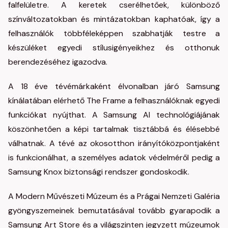
falfelületre. A keretek cserélhetőek, különböző
színváltozatokban és mintázatokban kaphatóak, így a
felhasználók többféleképpen szabhatják testre a
készüléket egyedi stílusigényeikhez és otthonuk
berendezéséhez igazodva.
A 18 éve tévémárkaként élvonalban járó Samsung
kínálatában elérhető The Frame a felhasználóknak egyedi
funkciókat nyújthat. A Samsung AI technológiájának
köszönhetően a képi tartalmak tisztábbá és élésebbé
válhatnak. A tévé az okosotthon irányítóközpontjaként
is funkcionálhat, a személyes adatok védelméről pedig a
Samsung Knox biztonsági rendszer gondoskodik.
A Modern Művészeti Múzeum és a Prágai Nemzeti Galéria
gyöngyszemeinek bemutatásával tovább gyarapodik a
Samsung Art Store és a világszinten jegyzett múzeumok