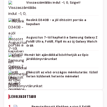
Visszaszámlálás indul: -1, 0, Sziget!
Reolink D340B - a jól öltözött portás a
kapuban
Augusztus 7-től kapható a Samsung Galaxy Z
Fold8 Ultra, Fold8, Flip8 és az új Galaxy Watch
órák
Ismét két ajándékkal bővíthetjük az Epic
játékkönyvtárunkat
Elkészült az első országos mémkutatás: tízből
heten küldenek hetente mémeket
LEGOLVASOTTABB
Bemutatkozott Kínában a vivo X Fold6: