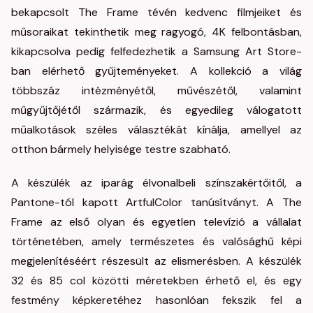
bekapcsolt The Frame tévén kedvenc filmjeiket és
műsoraikat tekinthetik meg ragyogó, 4K felbontásban,
kikapcsolva pedig felfedezhetik a Samsung Art Store-
ban elérhető gyűjteményeket. A kollekció a világ
többszáz intézményétől, művészétől, valamint
műgyűjtőjétől származik, és egyedileg válogatott
műalkotások széles választékát kínálja, amellyel az
otthon bármely helyisége testre szabható.
A készülék az iparág élvonalbeli színszakértőitől, a
Pantone-tól kapott ArtfulColor tanúsítványt. A The
Frame az első olyan és egyetlen televízió a vállalat
történetében, amely természetes és valósághű képi
megjelenítéséért részesült az elismerésben. A készülék
32 és 85 col közötti méretekben érhető el, és egy
festmény képkeretéhez hasonlóan fekszik fel a