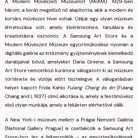
A Modern Művészeti Múzeumot (MoMA) 1929-ben
három, a korát megelőző nő alapította, akik a modern és
kortárs művészet hívei voltak. Céljuk egy olyan múzeum
létrehozása volt, amely kísérletezésre, tanulásra és
kreativitásra ösztönöz. A Samsung Art Store és a
Modern Művészeti Múzeum együttműködése nyomán a
digitális galéria az intézmény gyűjteményének kiemelkedő
darabjaival bővül, amelyeket Daria Greene, a Samsung
Art Store nemzetközi kurátora válogatott ki az múzeum
története és víziója előtt tisztelegve. A válogatásban
helyet kapott Frida Kahlo
Fulang Chang és én
(Fulang
Chang and I, 1937) című alkotása is, amely a festőművész
első olyan munkája, amely a felületen elérhetővé válik.
A New York-i múzeum mellett a Prágai Nemzeti Galéria
(National Gallery Prague) is csatlakozik a Samsung Art
Store-hoz, így a felhasználók – az együttműködésnek