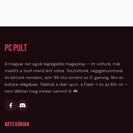
PC Pult
A magyar net egyik legrégebbi magazinja — itt voltunk, már
mielőtt a tech menő lett volna. Teszteltünk, végigjátszottunk
és leírtunk mindent, ami '99 óta történt az IT, gaming, film és
kultúra világában. Túléltük a dial-upot, a Flash-t és az IE6-ot —
nem állíthat meg minket semmi! ☕ 🎮
Kategóriák