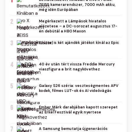
1
ZEISS kamerarendszer, 7000 mAh akku,
még idén Európában
2
Megérkezett a Lámpások hivatalos
előzetese – a DC-sorozat augusztus 17-
én debütál a HBO Maxon
3
Ezúttal is két ajándék játékot kínál az Epic
4
40 év után tért vissza Freddie Mercury
viaszfigura a brit nagykövethez
5
Galaxy S26 széria: veszteségmentes APV
kodek, filmes LUT-ok és AI videóvágás
6
Ember Márk darabjában kapott szerepet
az Erkel Fesztivál egyik nyertese
7
A Samsung bemutatja újgenerációs