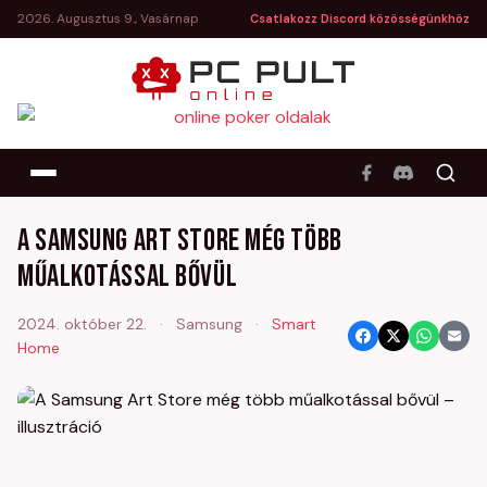
2026. Augusztus 9., Vasárnap
Csatlakozz Discord közösségünkhöz
A Samsung Art Store még több
műalkotással bővül
2024. október 22.
·
Samsung
·
Smart
Home