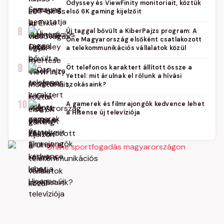
Odyssey és ViewFinity monitoriait, köztük
első 6K gaming kijelzőit
8
Új taggal bővült a KiberPajzs program: A
One Magyarország elsőként csatlakozott
a telekommunikációs vállalatok közül
9
Öt telefonos karaktert állított össze a
Yettel: mit árulnak el rólunk a hívási
szokásaink?
10
A gamerek és filmrajongók kedvence lehet
a Hisense új televíziója