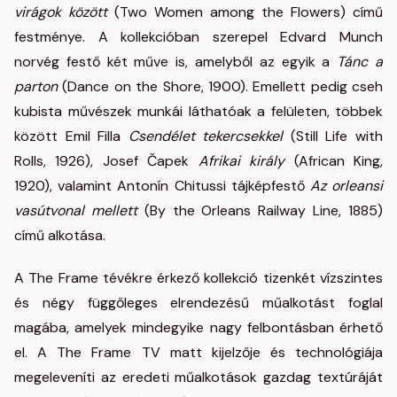
virágok között
(Two Women among the Flowers) című
festménye. A kollekcióban szerepel Edvard Munch
norvég festő két műve is, amelyből az egyik a
Tánc a
parton
(Dance on the Shore, 1900). Emellett pedig cseh
kubista művészek munkái láthatóak a felületen, többek
között Emil Filla
Csendélet tekercsekkel
(Still Life with
Rolls, 1926), Josef Čapek
Afrikai király
(African King,
1920), valamint Antonín Chitussi tájképfestő
Az orleansi
vasútvonal mellett
(By the Orleans Railway Line, 1885)
című alkotása.
A The Frame tévékre érkező kollekció tizenkét vízszintes
és négy függőleges elrendezésű műalkotást foglal
magába, amelyek mindegyike nagy felbontásban érhető
el. A The Frame TV matt kijelzője és technológiája
megeleveníti az eredeti műalkotások gazdag textúráját