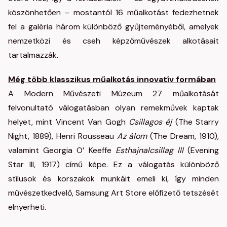
köszönhetően – mostantól 16 műalkotást fedezhetnek
fel a galéria három különböző gyűjteményéből, amelyek
nemzetközi és cseh képzőművészek alkotásait
tartalmazzák.
Még több klasszikus műalkotás innovatív formában
A Modern Művészeti Múzeum 27 műalkotását
felvonultató válogatásban olyan remekművek kaptak
helyet, mint Vincent Van Gogh
Csillagos éj
(The Starry
Night, 1889), Henri Rousseau
Az álom
(The Dream, 1910),
valamint Georgia O’ Keeffe
Esthajnalcsillag III
(Evening
Star III, 1917) című képe. Ez a válogatás különböző
stílusok és korszakok munkáit emeli ki, így minden
művészetkedvelő, Samsung Art Store előfizető tetszését
elnyerheti.