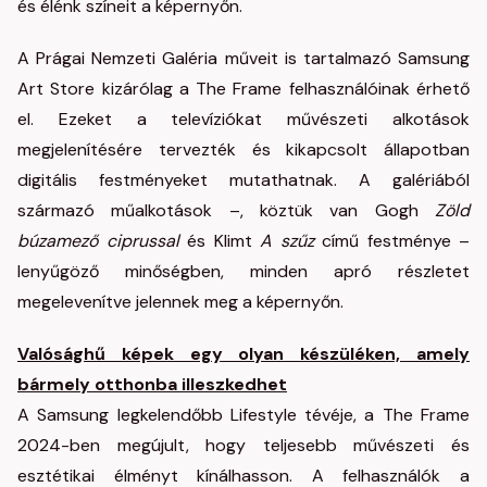
és élénk színeit a képernyőn.
A Prágai Nemzeti Galéria műveit is tartalmazó Samsung
Art Store kizárólag a The Frame felhasználóinak érhető
el. Ezeket a televíziókat művészeti alkotások
megjelenítésére tervezték és kikapcsolt állapotban
digitális festményeket mutathatnak. A galériából
származó műalkotások –, köztük van Gogh
Zöld
búzamező ciprussal
és Klimt
A szűz
című festménye –
lenyűgöző minőségben, minden apró részletet
megelevenítve jelennek meg a képernyőn.
Valósághű képek egy olyan készüléken, amely
bármely otthonba illeszkedhet
A Samsung legkelendőbb Lifestyle tévéje, a The Frame
2024-ben megújult, hogy teljesebb művészeti és
esztétikai élményt kínálhasson. A felhasználók a