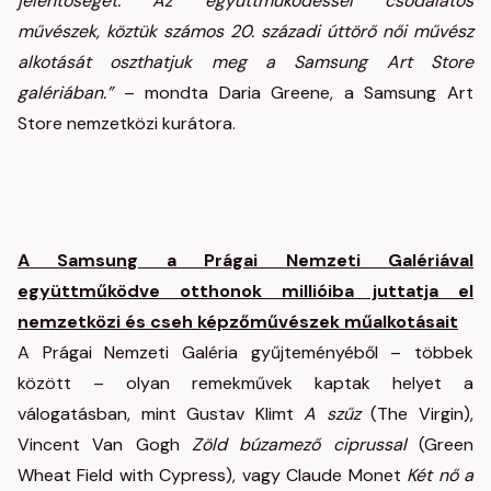
jelentőségét. Az együttműködéssel csodálatos
művészek, köztük számos 20. századi úttörő női művész
alkotását oszthatjuk meg a Samsung Art Store
galériában.”
– mondta Daria Greene, a Samsung Art
Store nemzetközi kurátora.
A Samsung a Prágai Nemzeti Galériával
együttműködve otthonok millióiba juttatja el
nemzetközi és cseh képzőművészek műalkotásait
A Prágai Nemzeti Galéria gyűjteményéből – többek
között – olyan remekművek kaptak helyet a
válogatásban, mint Gustav Klimt
A szűz
(The Virgin),
Vincent Van Gogh
Zöld búzamező ciprussal
(Green
Wheat Field with Cypress), vagy Claude Monet
Két nő a