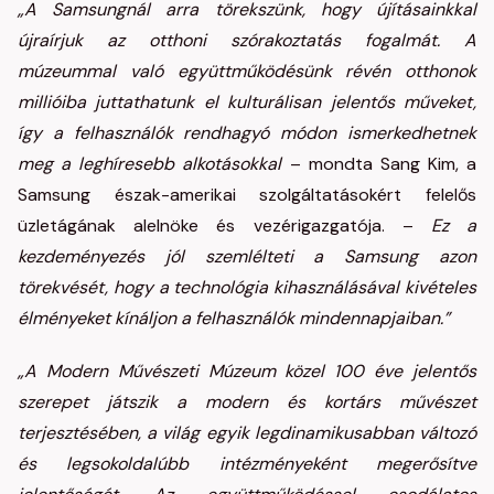
„A Samsungnál arra törekszünk, hogy újításainkkal
újraírjuk az otthoni szórakoztatás fogalmát. A
múzeummal való együttműködésünk révén otthonok
millióiba juttathatunk el kulturálisan jelentős műveket,
így a felhasználók rendhagyó módon ismerkedhetnek
meg a leghíresebb alkotásokkal
– mondta Sang Kim, a
Samsung észak-amerikai szolgáltatásokért felelős
üzletágának alelnöke és vezérigazgatója. –
Ez a
kezdeményezés jól szemlélteti a Samsung azon
törekvését, hogy a technológia kihasználásával kivételes
élményeket kínáljon a felhasználók mindennapjaiban.”
„A Modern Művészeti Múzeum közel 100 éve jelentős
szerepet játszik a modern és kortárs művészet
terjesztésében, a világ egyik legdinamikusabban változó
és legsokoldalúbb intézményeként megerősítve