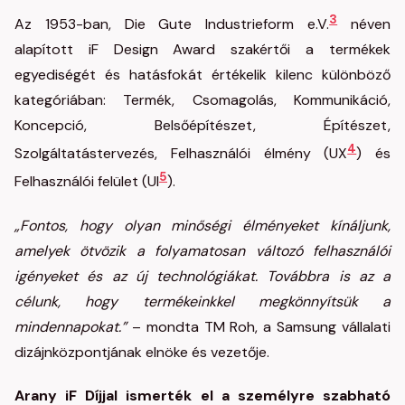
3
Az 1953-ban, Die Gute Industrieform e.V.
néven
alapított iF Design Award szakértői a termékek
egyediségét és hatásfokát értékelik kilenc különböző
kategóriában: Termék, Csomagolás, Kommunikáció,
Koncepció, Belsőépítészet, Építészet,
4
Szolgáltatástervezés, Felhasználói élmény (UX
) és
5
Felhasználói felület (UI
).
„Fontos, hogy olyan minőségi élményeket kínáljunk,
amelyek ötvözik a folyamatosan változó felhasználói
igényeket és az új technológiákat. Továbbra is az a
célunk, hogy termékeinkkel megkönnyítsük a
mindennapokat.”
– mondta TM Roh, a Samsung vállalati
dizájnközpontjának elnöke és vezetője.
Arany iF Díjjal ismerték el a személyre szabható