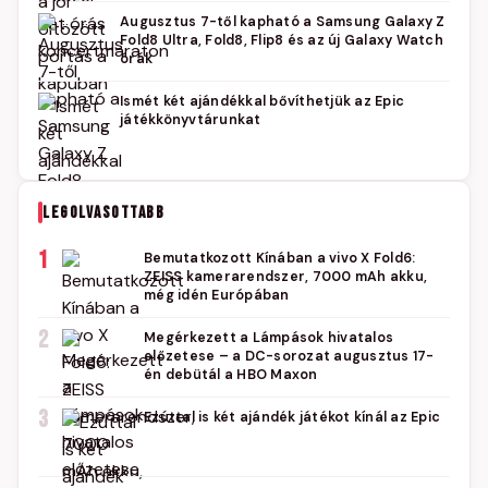
Augusztus 7-től kapható a Samsung Galaxy Z
Fold8 Ultra, Fold8, Flip8 és az új Galaxy Watch
órák
Ismét két ajándékkal bővíthetjük az Epic
játékkönyvtárunkat
LEGOLVASOTTABB
1
Bemutatkozott Kínában a vivo X Fold6:
ZEISS kamerarendszer, 7000 mAh akku,
még idén Európában
2
Megérkezett a Lámpások hivatalos
előzetese – a DC-sorozat augusztus 17-
én debütál a HBO Maxon
3
Ezúttal is két ajándék játékot kínál az Epic