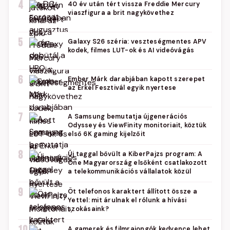
4
40 év után tért vissza Freddie Mercury
viaszfigura a brit nagykövethez
5
Galaxy S26 széria: veszteségmentes APV
kodek, filmes LUT-ok és AI videóvágás
6
Ember Márk darabjában kapott szerepet
az Erkel Fesztivál egyik nyertese
7
A Samsung bemutatja újgenerációs
Odyssey és ViewFinity monitoriait, köztük
első 6K gaming kijelzőit
8
Új taggal bővült a KiberPajzs program: A
One Magyarország elsőként csatlakozott
a telekommunikációs vállalatok közül
9
Öt telefonos karaktert állított össze a
Yettel: mit árulnak el rólunk a hívási
szokásaink?
A gamerek és filmrajongók kedvence lehet