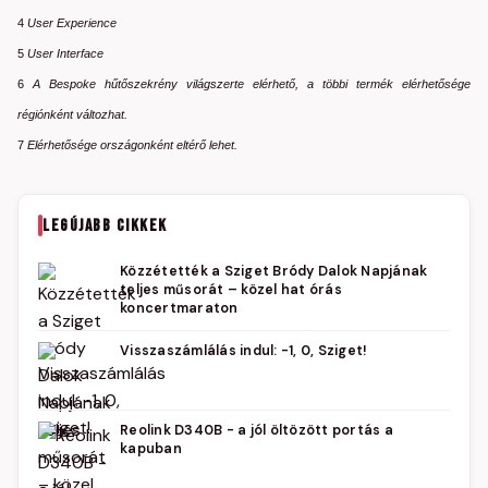
4
User Experience
5
User Interface
6
A Bespoke hűtőszekrény világszerte elérhető, a többi termék elérhetősége
régiónként változhat.
7
Elérhetősége országonként eltérő lehet.
LEGÚJABB CIKKEK
Közzétették a Sziget Bródy Dalok Napjának
teljes műsorát – közel hat órás
koncertmaraton
Visszaszámlálás indul: -1, 0, Sziget!
Reolink D340B - a jól öltözött portás a
kapuban