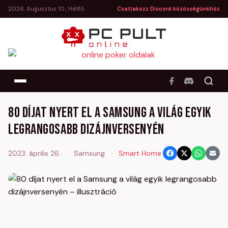
2026. Augusztus 10., Hétfő
Csatlakozz Discord közösségünkhöz
80 díjat nyert el a Samsung a világ egyik
legrangosabb dizájnversenyén
2023. április 26.
·
Samsung
·
Smart Home