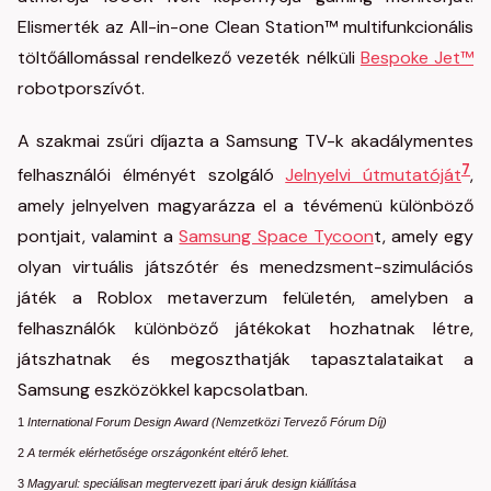
Elismerték az All-in-one Clean Station™ multifunkcionális
töltőállomással rendelkező vezeték nélküli
Bespoke Jet™
robotporszívót.
A szakmai zsűri díjazta a Samsung TV-k akadálymentes
7
felhasználói élményét szolgáló
Jelnyelvi útmutatóját
,
amely jelnyelven magyarázza el a tévémenü különböző
pontjait, valamint a
Samsung Space Tycoon
t, amely egy
olyan virtuális játszótér és menedzsment-szimulációs
játék a Roblox metaverzum felületén, amelyben a
felhasználók különböző játékokat hozhatnak létre,
játszhatnak és megoszthatják tapasztalataikat a
Samsung eszközökkel kapcsolatban.
1
International Forum Design Award (Nemzetközi Tervező Fórum Díj)
2
A termék elérhetősége országonként eltérő lehet.
3
Magyarul
:
speciálisan megtervezett ipari áruk design kiállítása