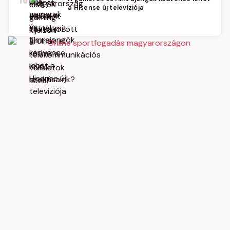
10
a Hisense új televíziója