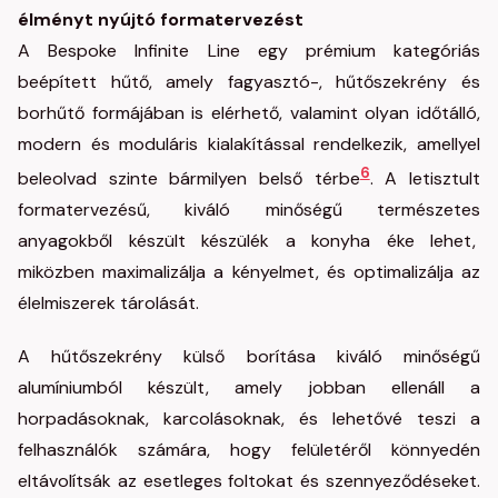
élményt nyújtó formatervezést
A Bespoke Infinite Line egy prémium kategóriás
beépített hűtő, amely fagyasztó-, hűtőszekrény és
borhűtő formájában is elérhető, valamint olyan időtálló,
modern és moduláris kialakítással rendelkezik, amellyel
6
beleolvad szinte bármilyen belső térbe
. A letisztult
formatervezésű, kiváló minőségű természetes
anyagokből készült készülék a konyha éke lehet,
miközben maximalizálja a kényelmet, és optimalizálja az
élelmiszerek tárolását.
A hűtőszekrény külső borítása kiváló minőségű
alumíniumból készült, amely jobban ellenáll a
horpadásoknak, karcolásoknak, és lehetővé teszi a
felhasználók számára, hogy felületéről könnyedén
eltávolítsák az esetleges foltokat és szennyeződéseket.