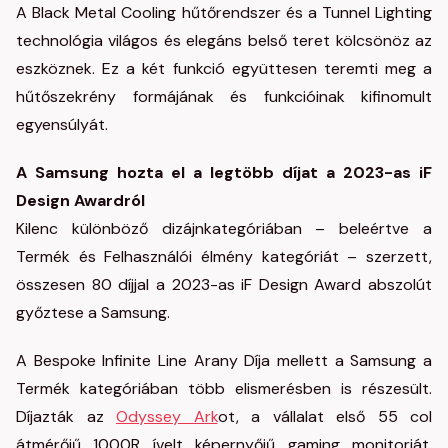
A Black Metal Cooling hűtőrendszer és a Tunnel Lighting
technológia világos és elegáns belső teret kölcsönöz az
eszköznek. Ez a két funkció együttesen teremti meg a
hűtőszekrény formájának és funkcióinak kifinomult
egyensúlyát.
A Samsung hozta el a legtöbb díjat a 2023-as iF
Design Awardról
Kilenc különböző dizájnkategóriában – beleértve a
Termék és Felhasználói élmény kategóriát – szerzett,
összesen 80 díjjal a 2023-as iF Design Award abszolút
győztese a Samsung.
A Bespoke Infinite Line Arany Díja mellett a Samsung a
Termék kategóriában több elismerésben is részesült.
Díjazták az
Odyssey Ark
ot, a vállalat első 55 col
átmérőjű 1000R ívelt képernyőjű gaming monitorját.