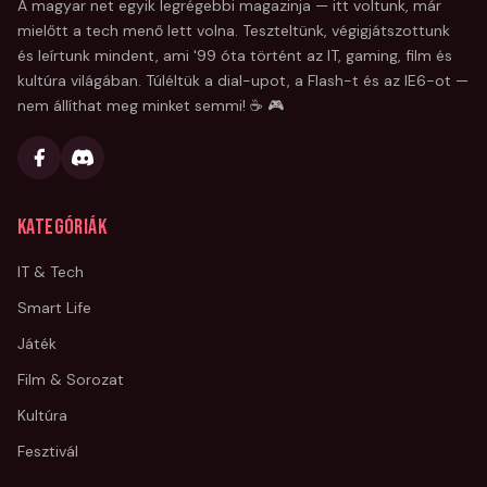
A magyar net egyik legrégebbi magazinja — itt voltunk, már
mielőtt a tech menő lett volna. Teszteltünk, végigjátszottunk
és leírtunk mindent, ami '99 óta történt az IT, gaming, film és
kultúra világában. Túléltük a dial-upot, a Flash-t és az IE6-ot —
nem állíthat meg minket semmi! ☕ 🎮
Kategóriák
IT & Tech
Smart Life
Játék
Film & Sorozat
Kultúra
Fesztivál