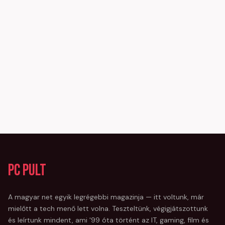
PC Pult
A magyar net egyik legrégebbi magazinja — itt voltunk, már
mielőtt a tech menő lett volna. Teszteltünk, végigjátszottunk
és leírtunk mindent, ami '99 óta történt az IT, gaming, film és