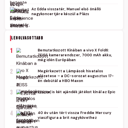
Az Edda visszatér, Manuel első önálló
nagykoncertjére készül a Plázs
LEGOLVASOTTABB
1
Bemutatkozott Kínában a vivo X Fold6:
ZEISS kamerarendszer, 7000 mAh akku,
még idén Európában
2
Megérkezett a Lámpások hivatalos
előzetese – a DC-sorozat augusztus 17-
én debütál a HBO Maxon
3
Ezúttal is két ajándék játékot kínál az Epic
4
40 év után tért vissza Freddie Mercury
viaszfigura a brit nagykövethez