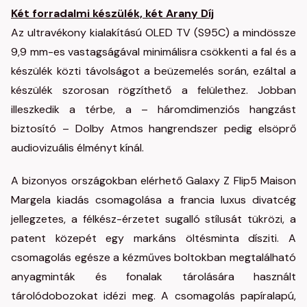
Két forradalmi készülék, két Arany Díj
Az ultravékony kialakítású OLED TV (S95C) a mindössze
9,9 mm-es vastagságával minimálisra csökkenti a fal és a
készülék közti távolságot a beüzemelés során, ezáltal a
készülék szorosan rögzíthető a felülethez. Jobban
illeszkedik a térbe, a – háromdimenziós hangzást
biztosító – Dolby Atmos hangrendszer pedig elsöprő
audiovizuális élményt kínál.
A bizonyos országokban elérhető Galaxy Z Flip5 Maison
Margela kiadás csomagolása a francia luxus divatcég
jellegzetes, a félkész-érzetet sugalló stílusát tükrözi, a
patent közepét egy markáns öltésminta dísziti. A
csomagolás egésze a kézműves boltokban megtalálható
anyagminták és fonalak tárolására használt
tárolódobozokat idézi meg. A csomagolás papíralapú,