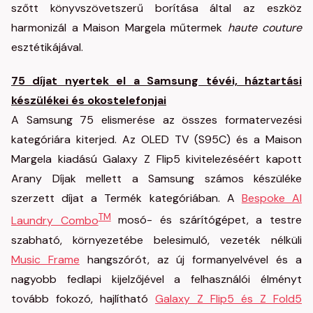
szőtt könyvszövetszerű borítása által az eszköz
harmonizál a Maison Margela műtermek
haute couture
esztétikájával.
75 díjat nyertek el a Samsung tévéi, háztartási
készülékei és okostelefonjai
A Samsung 75 elismerése az összes formatervezési
kategóriára kiterjed. Az OLED TV (S95C) és a Maison
Margela kiadású Galaxy Z Flip5 kivitelezéséért kapott
Arany Díjak mellett a Samsung számos készüléke
szerzett díjat a Termék kategóriában. A
Bespoke AI
TM
Laundry Combo
mosó- és szárítógépet, a testre
szabható, környezetébe belesimuló, vezeték nélküli
Music Frame
hangszórót, az új formanyelvével és a
nagyobb fedlapi kijelzőjével a felhasználói élményt
tovább fokozó, hajlítható
Galaxy Z Flip5 és Z Fold5