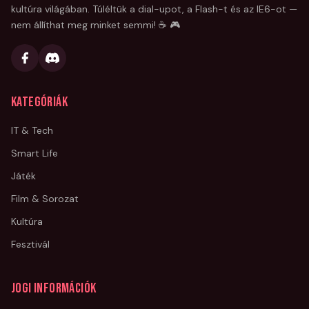
kultúra világában. Túléltük a dial-upot, a Flash-t és az IE6-ot —
nem állíthat meg minket semmi! ☕ 🎮
Kategóriák
IT & Tech
Smart Life
Játék
Film & Sorozat
Kultúra
Fesztivál
Jogi információk