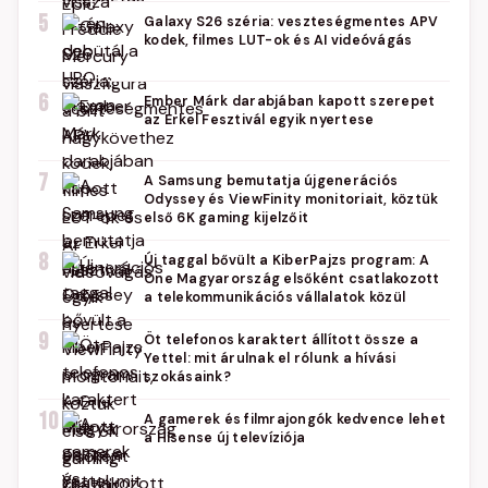
5
Galaxy S26 széria: veszteségmentes APV
kodek, filmes LUT-ok és AI videóvágás
6
Ember Márk darabjában kapott szerepet
az Erkel Fesztivál egyik nyertese
7
A Samsung bemutatja újgenerációs
Odyssey és ViewFinity monitoriait, köztük
első 6K gaming kijelzőit
8
Új taggal bővült a KiberPajzs program: A
One Magyarország elsőként csatlakozott
a telekommunikációs vállalatok közül
9
Öt telefonos karaktert állított össze a
Yettel: mit árulnak el rólunk a hívási
szokásaink?
10
A gamerek és filmrajongók kedvence lehet
a Hisense új televíziója