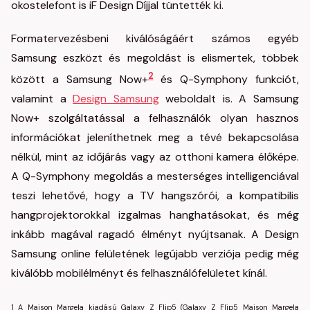
okostelefont is iF Design Díjjal tüntették ki.
Formatervezésbeni kiválóságáért számos egyéb
Samsung eszközt és megoldást is elismertek, többek
2
között a Samsung Now+
és Q-Symphony funkciót,
valamint a
Design Samsung
weboldalt is. A Samsung
Now+ szolgáltatással a felhasználók olyan hasznos
információkat jeleníthetnek meg a tévé bekapcsolása
nélkül, mint az időjárás vagy az otthoni kamera élőképe.
A Q-Symphony megoldás a mesterséges intelligenciával
teszi lehetővé, hogy a TV hangszórói, a kompatibilis
hangprojektorokkal izgalmas hanghatásokat, és még
inkább magával ragadó élményt nyújtsanak. A Design
Samsung online felületének legújabb verziója pedig még
kiválóbb mobilélményt és felhasználófelületet kínál.
1 A Maison Margela kiadású Galaxy Z Flip5 (Galaxy Z Flip5 Maison Margela