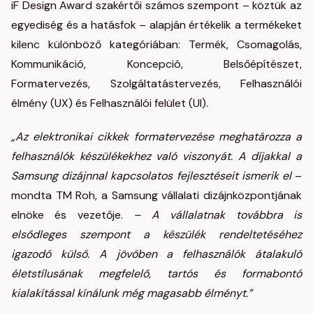
iF Design Award szakértői számos szempont – köztük az
egyediség és a hatásfok – alapján értékelik a termékeket
kilenc különböző kategóriában: Termék, Csomagolás,
Kommunikáció, Koncepció, Belsőépítészet,
Formatervezés, Szolgáltatástervezés, Felhasználói
élmény (UX) és Felhasználói felület (UI).
„Az elektronikai cikkek formatervezése meghatározza a
felhasználók készülékekhez való viszonyát. A díjakkal a
Samsung dizájnnal kapcsolatos fejlesztéseit ismerik el
–
mondta TM Roh, a Samsung vállalati dizájnközpontjának
elnöke és vezetője.
– A vállalatnak továbbra is
elsődleges szempont a készülék rendeltetéséhez
igazodó külső. A jövőben a felhasználók átalakuló
életstílusának megfelelő, tartós és formabontó
kialakítással kínálunk még magasabb élményt.”