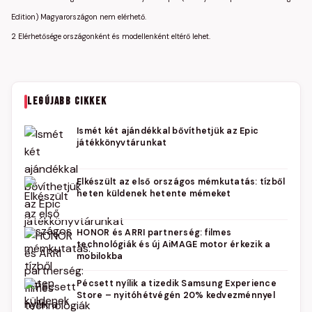
Edition) Magyarországon nem elérhető.
2 Elérhetősége országonként és modellenként eltérő lehet.
LEGÚJABB CIKKEK
Ismét két ajándékkal bővíthetjük az Epic
játékkönyvtárunkat
Elkészült az első országos mémkutatás: tízből
heten küldenek hetente mémeket
HONOR és ARRI partnerség: filmes
technológiák és új AiMAGE motor érkezik a
mobilokba
Pécsett nyílik a tizedik Samsung Experience
Store – nyitóhétvégén 20% kedvezménnyel