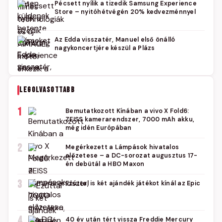
Pécsett nyílik a tizedik Samsung Experience
Store – nyitóhétvégén 20% kedvezménnyel
Az Edda visszatér, Manuel első önálló
nagykoncertjére készül a Plázs
LEGOLVASOTTABB
1
Bemutatkozott Kínában a vivo X Fold6:
ZEISS kamerarendszer, 7000 mAh akku,
még idén Európában
2
Megérkezett a Lámpások hivatalos
előzetese – a DC-sorozat augusztus 17-
én debütál a HBO Maxon
3
Ezúttal is két ajándék játékot kínál az Epic
4
40 év után tért vissza Freddie Mercury