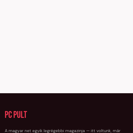
PC Pult
A magyar net egyik legrégebbi magazinja — itt voltunk, már