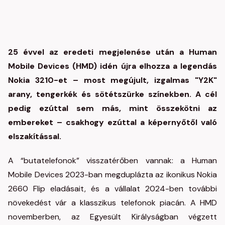
25 évvel az eredeti megjelenése után a Human
Mobile Devices (HMD) idén újra elhozza a legendás
Nokia 3210-et – most megújult, izgalmas "Y2K"
arany, tengerkék és sötétszürke színekben. A cél
pedig ezúttal sem más, mint összekötni az
embereket – csakhogy ezúttal a képernyőtől való
elszakítással.
A “butatelefonok” visszatérőben vannak: a Human
Mobile Devices 2023-ban megduplázta az ikonikus Nokia
2660 Flip eladásait, és a vállalat 2024-ben további
növekedést vár a klasszikus telefonok piacán. A HMD
novemberben, az Egyesült Királyságban végzett