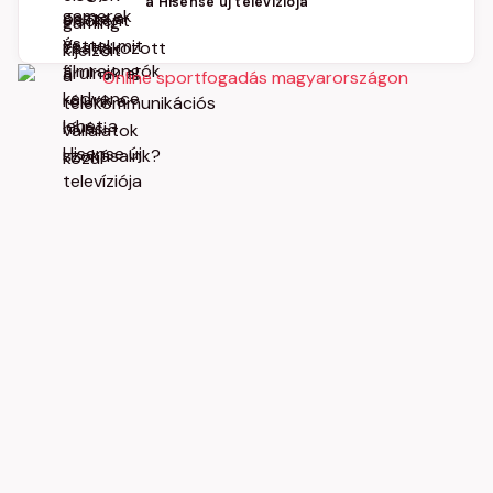
a Hisense új televíziója