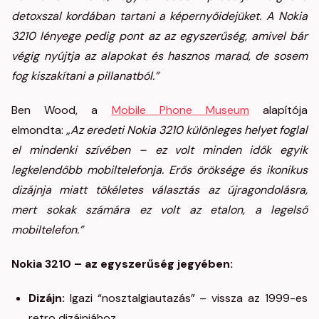
detoxszal kordában tartani a képernyőidejüket. A Nokia
3210 lényege pedig pont az az egyszerűség, amivel bár
végig nyújtja az alapokat és hasznos marad, de sosem
fog kiszakítani a pillanatból.”
Ben Wood, a
Mobile Phone Museum
alapítója
elmondta:
„Az eredeti Nokia 3210 különleges helyet foglal
el mindenki szívében – ez volt minden idők egyik
legkelendőbb mobiltelefonja. Erős öröksége és ikonikus
dizájnja miatt tökéletes választás az újragondolásra,
mert sokak számára ez volt az etalon, a legelső
mobiltelefon.”
Nokia 3210 – az egyszerűség jegyében:
Dizájn:
Igazi “nosztalgiautazás” – vissza az 1999-es
retro dizájnjához. ​