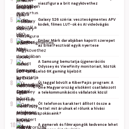
viaszfigura a brit nagykövethez
5
Galaxy S26 széria: veszteségmentes APV
kodek, filmes LUT-ok és AI videóvágás
6
Ember Márk darabjában kapott szerepet
az Erkel Fesztivál egyik nyertese
7
A Samsung bemutatja újgenerációs
Odyssey és ViewFinity monitoriait, köztük
első 6K gaming kijelzőit
8
Új taggal bővült a KiberPajzs program: A
One Magyarország elsőként csatlakozott
a telekommunikációs vállalatok közül
9
Öt telefonos karaktert állított össze a
Yettel: mit árulnak el rólunk a hívási
szokásaink?
10
A gamerek és filmrajongók kedvence lehet