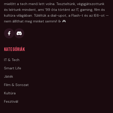
mielőtt a tech menő lett volna. Teszteltünk, végigjátszottunk
és leírtunk mindent, ami '99 óta történt az IT, gaming, film és
kultúra világában. Túléltük a dial-upot, a Flash-t és az IE6-ot —
nem állíthat meg minket semmi! ☕ 🎮
Kategóriák
IT & Tech
Smart Life
Játék
Film & Sorozat
Kultúra
Fesztivál