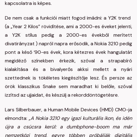
kapcsolatra is képes.
De nem csak a funkciói miatt fogod imádni: a Y2K trend ​
(a „Year 2 Kilos” rövidítése, ami a 2000-es éveket jelenti,
a Y2K stílus pedig a 2000-es évekből merített
divatirányzat ) napról napra erősödik, a Nokia 3210 pedig
pont a késő ‘90-es évek, kora kétezres évek hangulatát
megidéző színekben érkezik, szóval a strapabíró
kialakítása és a bivalyerős akksi mellett a nyári
szettednek is tökéletes kiegészítője lesz. És persze az
örök klasszikus Snake sem maradhat ki belőle, szóval
izzítsd az ujjaidat, és készülj a rekorddöntögetésre.
Lars Silberbauer, a Human Mobile Devices (HMD) CMO-ja
elmondta:
„A Nokia 3210 egy igazi kulturális ikon, és idén
újra a csúcsra kerül: a dumbphone-boom ma már
nemzetközi trend, egyre többen próbálják digitális