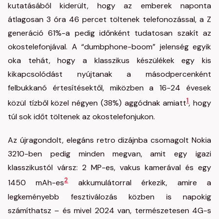
kutatásából kiderült, hogy az emberek naponta
átlagosan 3 óra 46 percet töltenek telefonozással, a Z
generáció 61%-a pedig időnként tudatosan szakít az
okostelefonjával. A “dumbphone-boom” jelenség egyik
oka tehát, hogy a klasszikus készülékek egy kis
kikapcsolódást nyújtanak a másodpercenként
felbukkanó értesítésektől, miközben a 16-24 évesek
1
közül tízből közel négyen (38%) aggódnak amiatt
, hogy
túl sok időt töltenek az okostelefonjukon.
Az újragondolt, elegáns retro dizájnba csomagolt Nokia
3210-ben pedig minden megvan, amit egy igazi
klasszikustól vársz: 2 MP-es, vakus kamerával és egy
2
1450 mAh-es
akkumulátorral érkezik, amire a
legkeményebb fesztiválozás közben is napokig
számíthatsz – és mivel 2024 van, természetesen 4G-s