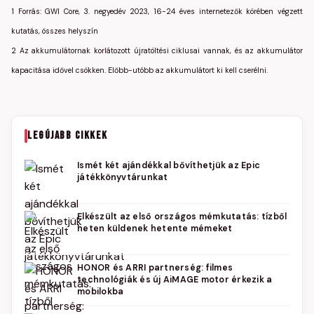
1 Forrás: GWI Core, 3. negyedév 2023, 16-24 éves internetezők körében végzett
kutatás, összes helyszín
2 Az akkumulátornak korlátozott újratöltési ciklusai vannak, és az akkumulátor
kapacitása idővel csökken. Előbb-utóbb az akkumulátort ki kell cserélni.
LEGÚJABB CIKKEK
Ismét két ajándékkal bővíthetjük az Epic
játékkönyvtárunkat
Elkészült az első országos mémkutatás: tízből
heten küldenek hetente mémeket
HONOR és ARRI partnerség: filmes
technológiák és új AiMAGE motor érkezik a
mobilokba