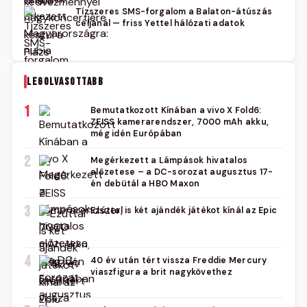
Tízszeres SMS-forgalom a Balaton-átúszás
céljánál — friss Yettel hálózati adatok
LEGOLVASOTTABB
1
Bemutatkozott Kínában a vivo X Fold6:
ZEISS kamerarendszer, 7000 mAh akku,
még idén Európában
2
Megérkezett a Lámpások hivatalos
előzetese – a DC-sorozat augusztus 17-
én debütál a HBO Maxon
3
Ezúttal is két ajándék játékot kínál az Epic
4
40 év után tért vissza Freddie Mercury
viaszfigura a brit nagykövethez