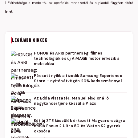
1 Elérhetősége a modelltől, az operációs rendszertől és a piactól függően eltérő
lehet.
LEGÚJABB CIKKEK
HONOR és ARRI partnerség: filmes
technológiák és új AiMAGE motor érkezik a
mobilokba
Pécsett nyílik a tizedik Samsung Experience
Store – nyitóhétvégén 20% kedvezménnyel
Az Edda visszatér, Manuel első önálló
nagykoncertjére készül a Plázs
Két új ZTE készülék érkezett Magyarországra:
nubia Focus 2 Ultra 5G és Watch K2 gyerek
okosóra