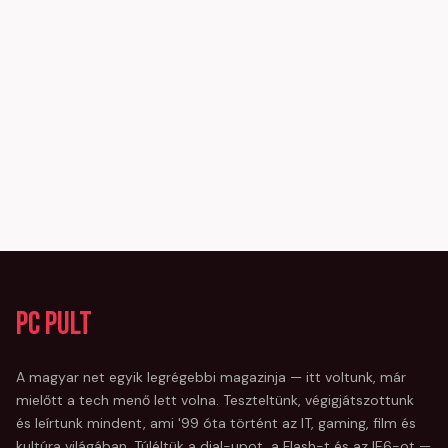
PC Pult
A magyar net egyik legrégebbi magazinja — itt voltunk, már
mielőtt a tech menő lett volna. Teszteltünk, végigjátszottunk
és leírtunk mindent, ami '99 óta történt az IT, gaming, film és
kultúra világában. Túléltük a dial-upot, a Flash-t és az IE6-ot —