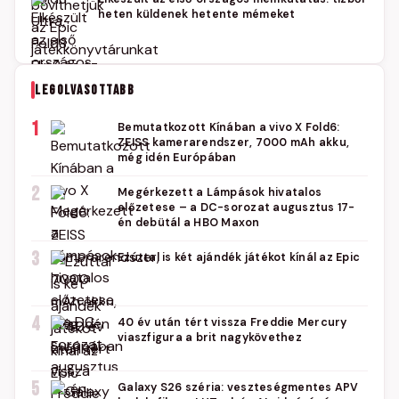
heten küldenek hetente mémeket
LEGOLVASOTTABB
1
Bemutatkozott Kínában a vivo X Fold6:
ZEISS kamerarendszer, 7000 mAh akku,
még idén Európában
2
Megérkezett a Lámpások hivatalos
előzetese – a DC-sorozat augusztus 17-
én debütál a HBO Maxon
3
Ezúttal is két ajándék játékot kínál az Epic
4
40 év után tért vissza Freddie Mercury
viaszfigura a brit nagykövethez
5
Galaxy S26 széria: veszteségmentes APV