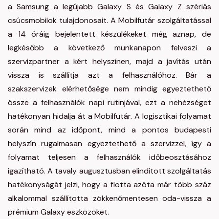
a Samsung a legújabb Galaxy S és Galaxy Z szériás
csúcsmobilok tulajdonosait. A Mobilfutár szolgáltatással
a 14 óráig bejelentett készülékeket még aznap, de
legkésőbb a következő munkanapon felveszi a
szervizpartner a kért helyszínen, majd a javítás után
vissza is szállítja azt a felhasználóhoz. Bár a
szakszervizek elérhetősége nem mindig egyeztethető
össze a felhasználók napi rutinjával, ezt a nehézséget
hatékonyan hidalja át a Mobilfutár. A logisztikai folyamat
során mind az időpont, mind a pontos budapesti
helyszín rugalmasan egyeztethető a szervizzel, így a
folyamat teljesen a felhasználók időbeosztásához
igazítható. A tavaly augusztusban elindított szolgáltatás
hatékonyságát jelzi, hogy a flotta azóta már több száz
alkalommal szállította zökkenőmentesen oda-vissza a
prémium Galaxy eszközöket.