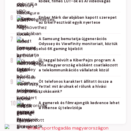
kodek, filmes LUT-ok és AI videóvágás
6
Ember Márk darabjában kapott szerepet
az Erkel Fesztivál egyik nyertese
7
A Samsung bemutatja újgenerációs
Odyssey és ViewFinity monitoriait, köztük
első 6K gaming kijelzőit
8
Új taggal bővült a KiberPajzs program: A
One Magyarország elsőként csatlakozott
a telekommunikációs vállalatok közül
9
Öt telefonos karaktert állított össze a
Yettel: mit árulnak el rólunk a hívási
szokásaink?
10
A gamerek és filmrajongók kedvence lehet
a Hisense új televíziója