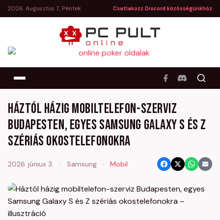
2026. Augusztus 7., Péntek
Csatlakozz Discord közösségünkhöz
Háztól házig mobiltelefon-szerviz
Budapesten, egyes Samsung Galaxy S és Z
szériás okostelefonokra
2026. június 3.
·
Samsung
·
Mobil