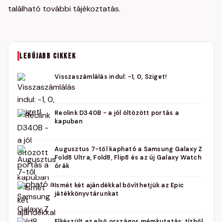
található további tájékoztatás.
LEGÚJABB CIKKEK
Visszaszámlálás indul: -1, 0, Sziget!
Reolink D340B - a jól öltözött portás a
kapuban
Augusztus 7-től kapható a Samsung Galaxy Z
Fold8 Ultra, Fold8, Flip8 és az új Galaxy Watch
órák
Ismét két ajándékkal bővíthetjük az Epic
játékkönyvtárunkat
Elkészült az első országos mémkutatás: tízből