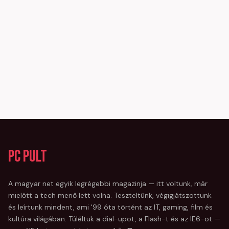
PC Pult
A magyar net egyik legrégebbi magazinja — itt voltunk, már
mielőtt a tech menő lett volna. Teszteltünk, végigjátszottunk
és leírtunk mindent, ami '99 óta történt az IT, gaming, film és
kultúra világában. Túléltük a dial-upot, a Flash-t és az IE6-ot —