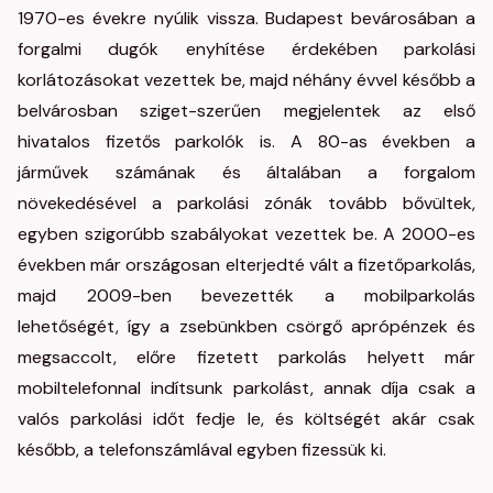
1970-es évekre nyúlik vissza. Budapest bevárosában a
forgalmi dugók enyhítése érdekében parkolási
korlátozásokat vezettek be, majd néhány évvel később a
belvárosban sziget-szerűen megjelentek az első
hivatalos fizetős parkolók is. A 80-as években a
járművek számának és általában a forgalom
növekedésével a parkolási zónák tovább bővültek,
egyben szigorúbb szabályokat vezettek be. A 2000-es
években már országosan elterjedté vált a fizetőparkolás,
majd 2009-ben bevezették a mobilparkolás
lehetőségét, így a zsebünkben csörgő aprópénzek és
megsaccolt, előre fizetett parkolás helyett már
mobiltelefonnal indítsunk parkolást, annak díja csak a
valós parkolási időt fedje le, és költségét akár csak
később, a telefonszámlával egyben fizessük ki.