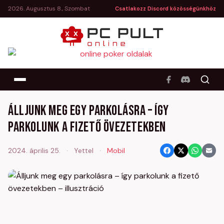
2026. Augusztus 8., Szombat
Csatlakozz Discord közösségünkhöz
Álljunk meg egy parkolásra – így
parkolunk a fizető övezetekben
2024. április 25.
·
Yettel
·
Mobil