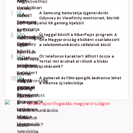
7
A Samsung bemutatja újgenerációs
Odyssey és ViewFinity monitoriait, köztük
első 6K gaming kijelzőit
8
Új taggal bővült a KiberPajzs program: A
One Magyarország elsőként csatlakozott
a telekommunikációs vállalatok közül
9
Öt telefonos karaktert állított össze a
Yettel: mit árulnak el rólunk a hívási
szokásaink?
10
A gamerek és filmrajongók kedvence lehet
a Hisense új televíziója