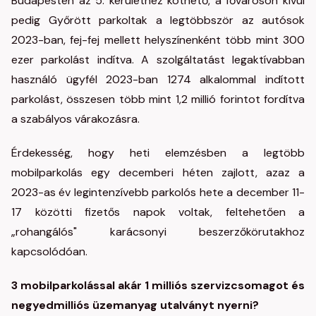
Budapesten az 5. kerülethez köthető, a fővároson kívül
pedig Győrött parkoltak a legtöbbször az autósok
2023-ban, fej-fej mellett helyszínenként több mint 300
ezer parkolást indítva. A szolgáltatást legaktívabban
használó ügyfél 2023-ban 1274 alkalommal indított
parkolást, összesen több mint 1,2 millió forintot fordítva
a szabályos várakozásra.
Érdekesség, hogy heti elemzésben a legtöbb
mobilparkolás egy decemberi héten zajlott, azaz a
2023-as év legintenzívebb parkolós hete a december 11-
17 közötti fizetős napok voltak, feltehetően a
„rohangálós" karácsonyi beszerzőkörutakhoz
kapcsolódóan.
3 mobilparkolással akár 1 milliós szervizcsomagot és
negyedmilliós üzemanyag utalványt nyerni?