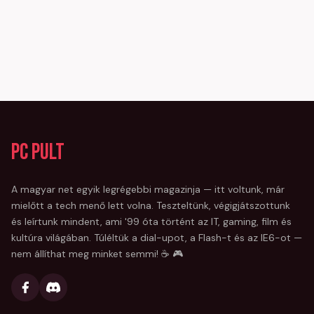
PC Pult
A magyar net egyik legrégebbi magazinja — itt voltunk, már
mielőtt a tech menő lett volna. Teszteltünk, végigjátszottunk
és leírtunk mindent, ami '99 óta történt az IT, gaming, film és
kultúra világában. Túléltük a dial-upot, a Flash-t és az IE6-ot —
nem állíthat meg minket semmi! ☕ 🎮