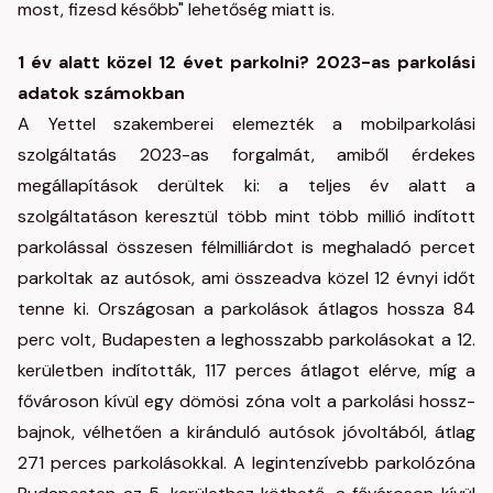
most, fizesd később" lehetőség miatt is.
1 év alatt közel 12 évet parkolni? 2023-as parkolási
adatok számokban
A Yettel szakemberei elemezték a mobilparkolási
szolgáltatás 2023-as forgalmát, amiből érdekes
megállapítások derültek ki: a teljes év alatt a
szolgáltatáson keresztül több mint több millió indított
parkolással összesen félmilliárdot is meghaladó percet
parkoltak az autósok, ami összeadva közel 12 évnyi időt
tenne ki. Országosan a parkolások átlagos hossza 84
perc volt, Budapesten a leghosszabb parkolásokat a 12.
kerületben indították, 117 perces átlagot elérve, míg a
fővároson kívül egy dömösi zóna volt a parkolási hossz-
bajnok, vélhetően a kiránduló autósok jóvoltából, átlag
271 perces parkolásokkal. A legintenzívebb parkolózóna