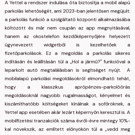
A Yettel a rendszer indulása óta biztosítja a mobil alapú
parkolás lehetőségét, ami 2023-ban jelentősen megújult:
a parkolás funkció a szolgáltató központi alkalmazásába
költözött és már nem csupán az app megnyitásával,
hanem az okostelefon kezdőképernyőjére helyezett
úgynevezett widgetből is kezelhetőek a
fizetőparkolások. Ez a megoldás a parkolás sikeres
indításán és leállításán túl a „Hol a jármű?" funkcióval a
leparkolt autó megtalálásban is segítséget nyújt. A
mobilalapú parkolási megoldásokról elmondható tehát,
hogy a klasszikus aprópénzes-parkolóórás
megoldásoknál nagyobb rugalmasságot, kényelmet és
kiszámíthatóbb költségeket kínálnak a sofőröknek, a
Yettel app esetében akár lezárt képernyőn keresztül is. A
mobilfizetési tranzakciók száma évről-évre mintegy 10%-
kal növekszik, az említett előnyökön túl a „vedd meg