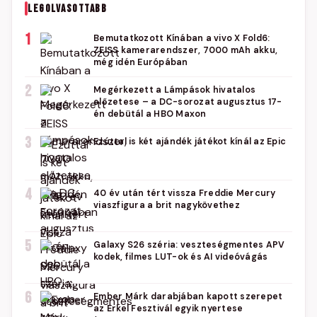
LEGOLVASOTTABB
1
Bemutatkozott Kínában a vivo X Fold6:
ZEISS kamerarendszer, 7000 mAh akku,
még idén Európában
2
Megérkezett a Lámpások hivatalos
előzetese – a DC-sorozat augusztus 17-
én debütál a HBO Maxon
3
Ezúttal is két ajándék játékot kínál az Epic
4
40 év után tért vissza Freddie Mercury
viaszfigura a brit nagykövethez
5
Galaxy S26 széria: veszteségmentes APV
kodek, filmes LUT-ok és AI videóvágás
6
Ember Márk darabjában kapott szerepet
az Erkel Fesztivál egyik nyertese