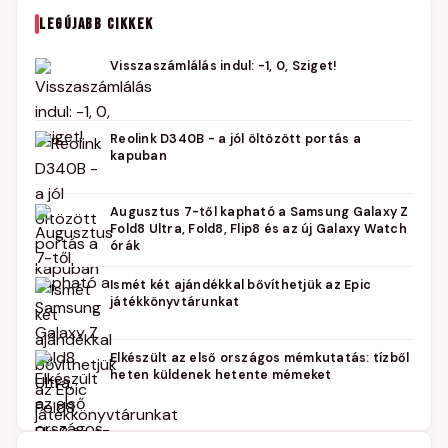
LEGÚJABB CIKKEK
Visszaszámlálás indul: -1, 0, Sziget!
Reolink D340B - a jól öltözött portás a
kapuban
Augusztus 7-től kapható a Samsung Galaxy Z
Fold8 Ultra, Fold8, Flip8 és az új Galaxy Watch
órák
Ismét két ajándékkal bővíthetjük az Epic
játékkönyvtárunkat
Elkészült az első országos mémkutatás: tízből
heten küldenek hetente mémeket