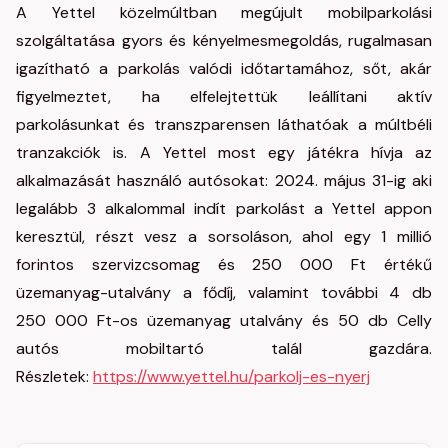
A Yettel közelmúltban megújult mobilparkolási
szolgáltatása gyors és kényelmesmegoldás, rugalmasan
igazítható a parkolás valódi időtartamához, sőt, akár
figyelmeztet, ha elfelejtettük leállítani aktív
parkolásunkat és transzparensen láthatóak a múltbéli
tranzakciók is. A Yettel most egy játékra hívja az
alkalmazását használó autósokat: 2024. május 31-ig aki
legalább 3 alkalommal indít parkolást a Yettel appon
keresztül, részt vesz a sorsoláson, ahol egy 1 millió
forintos szervizcsomag és 250 000 Ft értékű
üzemanyag-utalvány a fődíj, valamint további 4 db
250 000 Ft-os üzemanyag utalvány és 50 db Celly
autós mobiltartó talál gazdára.
Részletek:
https://www.yettel.hu/parkolj-es-nyerj