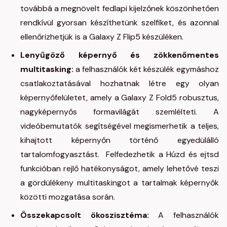
továbbá a megnövelt fedlapi kijelzőnek köszönhetően
rendkívül gyorsan készíthetünk szelfiket, és azonnal
ellenőrizhetjük is a Galaxy Z Flip5 készüléken.
Lenyűgöző képernyő és zökkenőmentes
multitasking:
a felhasználók két készülék egymáshoz
csatlakoztatásával hozhatnak létre egy olyan
képernyőfelületet, amely a Galaxy Z Fold5 robusztus,
nagyképernyős formavilágát szemlélteti. A
videóbemutatók segítségével megismerhetik a teljes,
kihajtott képernyőn történő egyedülálló
tartalomfogyasztást. Felfedezhetik a Húzd és ejtsd
funkcióban rejlő hatékonyságot, amely lehetővé teszi
a gördülékeny multitaskingot a tartalmak képernyők
közötti mozgatása során.
Összekapcsolt ökoszisztéma:
A felhasználók