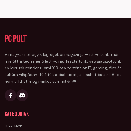
PC Pult
A magyar net egyik legrégebbi magazinja — itt voltunk, már
mielőtt a tech menő lett volna. Teszteltünk, végigjátszottunk
és leírtunk mindent, ami '99 óta történt az IT, gaming, film és
kultúra világában. Túléltük a dial-upot, a Flash-t és az IE6-ot —
nem állíthat meg minket semmi! ☕ 🎮
Kategóriák
IT & Tech