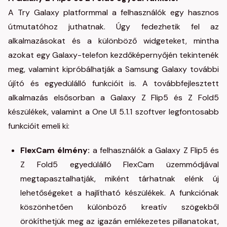
A Try Galaxy platformmal a felhasználók egy hasznos
útmutatóhoz juthatnak. Úgy fedezhetik fel az
alkalmazásokat és a különböző widgeteket, mintha
azokat egy Galaxy-telefon kezdőképernyőjén tekintenék
meg, valamint kipróbálhatják a Samsung Galaxy további
újító és egyedülálló funkcióit is. A továbbfejlesztett
alkalmazás elsősorban a Galaxy Z Flip5 és Z Fold5
készülékek, valamint a One UI 5.1.1 szoftver legfontosabb
funkcióit emeli ki:
FlexCam élmény:
a felhasználók a Galaxy Z Flip5 és
Z Fold5 egyedülálló FlexCam üzemmódjával
megtapasztalhatják, miként tárhatnak elénk új
lehetőségeket a hajlítható készülékek. A funkciónak
köszönhetően különböző kreatív szögekből
örökíthetjük meg az igazán emlékezetes pillanatokat,