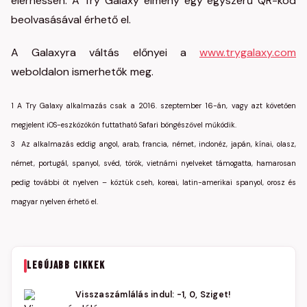
elérhessen. A Try Galaxy élmény egy egyszerű QR-kód
beolvasásával érhető el.
A Galaxyra váltás előnyei a
www.trygalaxy.com
weboldalon ismerhetők meg.
1 A Try Galaxy alkalmazás csak a 2016. szeptember 16-án, vagy azt követően
megjelent iOS-eszközökön futtatható Safari böngészővel működik.
3 Az alkalmazás eddig angol, arab, francia, német, indonéz, japán, kínai, olasz,
német, portugál, spanyol, svéd, török, vietnámi nyelveket támogatta, hamarosan
pedig további öt nyelven – köztük cseh, koreai, latin-amerikai spanyol, orosz és
magyar nyelven érhető el.
LEGÚJABB CIKKEK
Visszaszámlálás indul: -1, 0, Sziget!