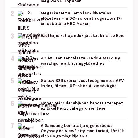
még idén Európában
2
Megérkezett a Lámpások hivatalos
előzetese – a DC-sorozat augusztus 17-
én debütál a HBO Maxon
3
Ezúttal is két ajándék játékot kínál az Epic
4
40 év után tért vissza Freddie Mercury
viaszfigura a brit nagykövethez
5
Galaxy S26 széria: veszteségmentes APV
kodek, filmes LUT-ok és AI videóvágás
6
Ember Márk darabjában kapott szerepet
az Erkel Fesztivál egyik nyertese
7
A Samsung bemutatja újgenerációs
Odyssey és ViewFinity monitoriait, köztük
első 6K gaming kijelzőit