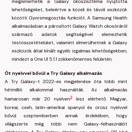
megismerhetik a Galaxy ökoszisztéma nyújtotta
lehetőségeket, beleértve a közeli és távoli eszközök
közötti Gyorsmegosztás funkciót. A Samsung Health
alkalmazásban a párosított Galaxy Watch okosóráról
származó adatok segítségével elemezhetik
testösszetételüket, valamint elmerülhetnek a Galaxy
eszközök által kínált egyéb izgalmas lehetőségekben,
mindezt a One UI 5.1.1 zökkenőmentes felületén.
Öt nyelvvel bővül a Try Galaxy alkalmazás
A Try Galaxy-t 2022-es megjelenése óta több mint
hétmillió alkalommal használták. Az alkalmazás
2
hamarosan már 20 nyelven
lesz elérhető. Magyar,
koreai, cseh, latin-amerikai spanyol és orosz nyelvvel
bővül szeptemberben annak érdekében, hogy
világszerte még több nem Galaxy-felhasználót