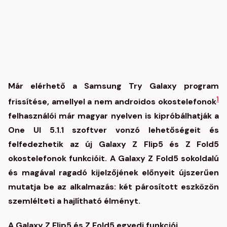
Már elérhető a Samsung Try Galaxy program
1
frissítése, amellyel a nem androidos okostelefonok
felhasználói már magyar nyelven is kipróbálhatják a
One UI 5.1.1 szoftver vonzó lehetőségeit és
felfedezhetik az új Galaxy Z Flip5 és Z Fold5
okostelefonok funkcióit. A Galaxy Z Fold5 sokoldalú
és magával ragadó kijelzőjének előnyeit újszerűen
mutatja be az alkalmazás: két párosított eszközön
szemlélteti a hajlítható élményt.
A Galaxy Z Flip5 és Z Fold5 egyedi funkciói