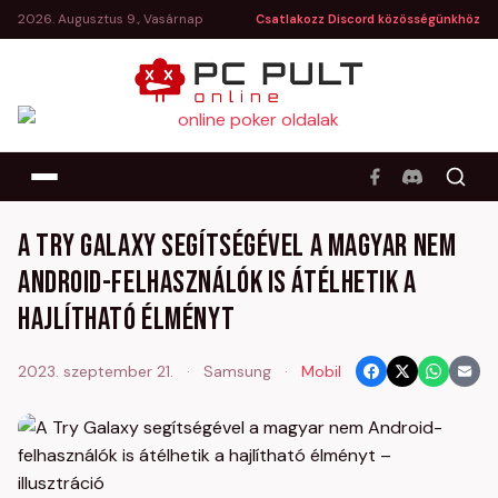
2026. Augusztus 9., Vasárnap
Csatlakozz Discord közösségünkhöz
A Try Galaxy segítségével a magyar nem
Android-felhasználók is átélhetik a
hajlítható élményt
2023. szeptember 21.
·
Samsung
·
Mobil