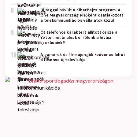
8
Új taggal bővült a KiberPajzs program: A
One Magyarország elsőként csatlakozott
a telekommunikációs vállalatok közül
9
Öt telefonos karaktert állított össze a
Yettel: mit árulnak el rólunk a hívási
szokásaink?
10
A gamerek és filmrajongók kedvence lehet
a Hisense új televíziója