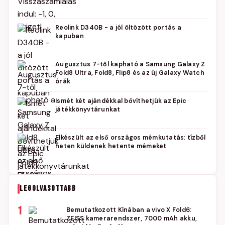
Reolink D340B - a jól öltözött portás a
kapuban
Augusztus 7-től kapható a Samsung Galaxy Z
Fold8 Ultra, Fold8, Flip8 és az új Galaxy Watch
órák
Ismét két ajándékkal bővíthetjük az Epic
játékkönyvtárunkat
Elkészült az első országos mémkutatás: tízből
heten küldenek hetente mémeket
LEGOLVASOTTABB
1
Bemutatkozott Kínában a vivo X Fold6:
ZEISS kamerarendszer, 7000 mAh akku,