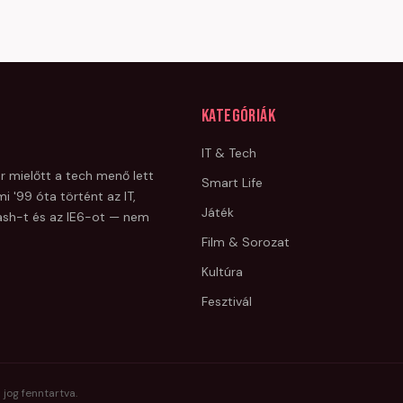
Kategóriák
IT & Tech
r mielőtt a tech menő lett
Smart Life
i '99 óta történt az IT,
Játék
Flash-t és az IE6-ot — nem
Film & Sorozat
Kultúra
Fesztivál
 jog fenntartva.