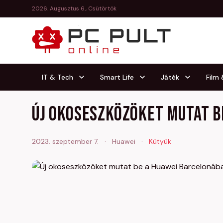
2026. Augusztus 6., Csütörtök
IT & Tech
Smart Life
Játék
Film
Új okoseszközöket mutat b
2023. szeptember 7.
·
Huawei
·
Kütyük