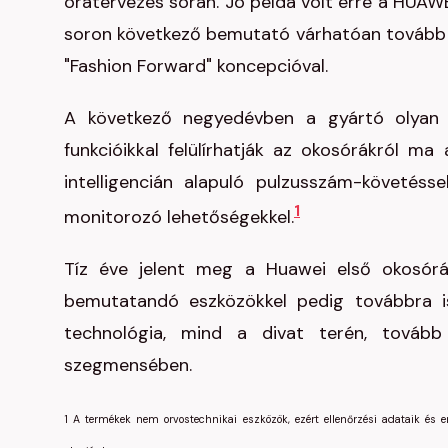
óratervezés során. Jó példa volt erre a HUAWE
soron következő bemutató várhatóan tovább h
"Fashion Forward" koncepcióval.
A következő negyedévben a gyártó olyan ú
funkcióikkal felülírhatják az okosórákról m
intelligencián alapuló pulzusszám-követésse
1
monitorozó lehetőségekkel.
Tíz éve jelent meg a Huawei első okosórá
bemutatandó eszközökkel pedig továbbra i
technológia, mind a divat terén, tovább
szegmensében.
1 A termékek nem orvostechnikai eszközök, ezért ellenőrzési adataik és 