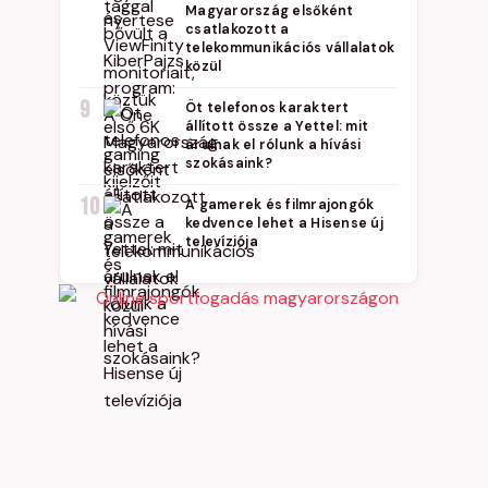
Magyarország elsőként
csatlakozott a
telekommunikációs vállalatok
közül
9
Öt telefonos karaktert
állított össze a Yettel: mit
árulnak el rólunk a hívási
szokásaink?
10
A gamerek és filmrajongók
kedvence lehet a Hisense új
televíziója