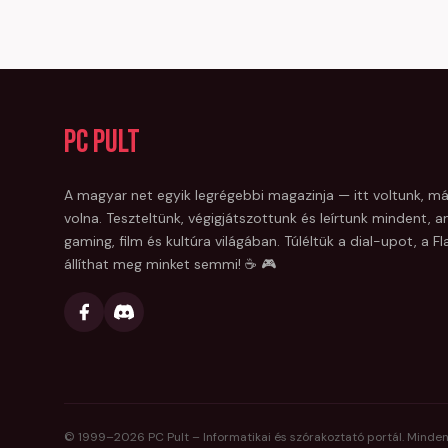
PC Pult
A magyar net egyik legrégebbi magazinja — itt voltunk, má
volna. Teszteltünk, végigjátszottunk és leírtunk mindent, am
gaming, film és kultúra világában. Túléltük a dial-upot, a 
állíthat meg minket semmi! ☕ 🎮
© 1999–
2026
PC Pult – Informatikai és szórakoztató portál. Minden