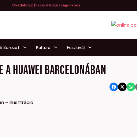
Csatlakozz Discord közösségünkhöz
 & Sorozat
Kultúra
Fesztivál
e a Huawei Barcelonában