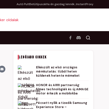
Autó Pult
Betűtípusok
Ha én gazdag lennék...
InstantProxy
LEGÚJABB CIKKEK
Elkészült az első országos
mémkutatás: tízből heten
küldenek hetente mémeket
HONOR és ARRI partnerség:
filmes technológiák és új AiMAGE
motor érkezik a mobilokba
Pécsett nyílik a tizedik Samsung
Experience Store –