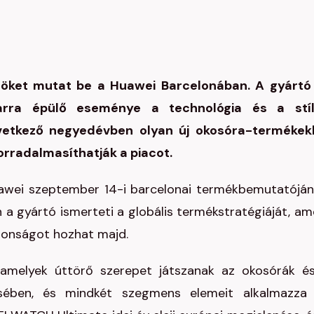
öket mutat be a Huawei Barcelonában. A gyártó 
arra épülő eseménye a technológia és a stí
vetkező negyedévben olyan új okosóra-termékek
forradalmasíthatják a piacot.
Huawei szeptember 14-i barcelonai termékbemutatóján
gyártó ismerteti a globális termékstratégiáját, am
donságot hozhat majd.
 amelyek úttörő szerepet játszanak az okosórák é
sében, és mindkét szegmens elemeit alkalmazza