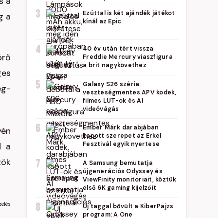
s a
3
Ezúttal is két ajándék játékot
g a
kínál az Epic
4
40 év után tért vissza
örő
Freddie Mercury viaszfigura
a brit nagykövethez
ges
5
Galaxy S26 széria:
ég-
veszteségmentes APV kodek,
filmes LUT-ok és AI
videóvágás
6
Ember Márk darabjában
yén
kapott szerepet az Erkel
Fesztivál egyik nyertese
d a
zök
7
A Samsung bemutatja
újgenerációs Odyssey és
ViewFinity monitoriait, köztük
első 6K gaming kijelzőit
zelés
8
Új taggal bővült a KiberPajzs
program: A One