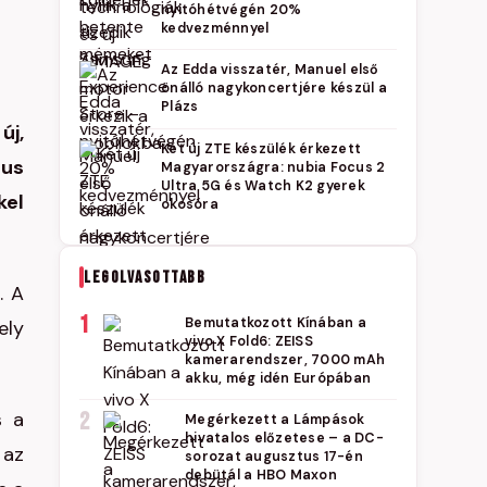
nyitóhétvégén 20%
kedvezménnyel
Az Edda visszatér, Manuel első
önálló nagykoncertjére készül a
Plázs
új,
Két új ZTE készülék érkezett
lus
Magyarországra: nubia Focus 2
Ultra 5G és Watch K2 gyerek
kel
okosóra
LEGOLVASOTTABB
. A
1
Bemutatkozott Kínában a
ely
vivo X Fold6: ZEISS
kamerarendszer, 7000 mAh
akku, még idén Európában
s a
2
Megérkezett a Lámpások
hivatalos előzetese – a DC-
 az
sorozat augusztus 17-én
debütál a HBO Maxon