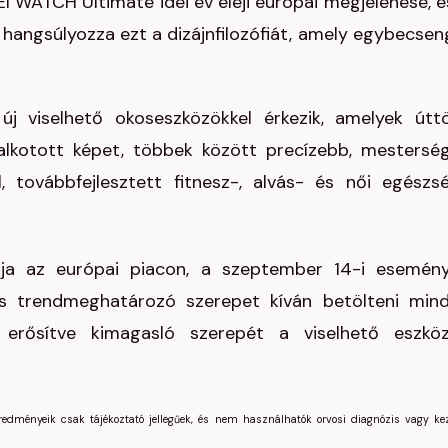
I WATCH Ultimate idei év eleji európai megjelenése, é
angsúlyozza ezt a dizájnfilozófiát, amely egybecsen
j viselhető okoseszközökkel érkezik, amelyek útt
a alkotott képet, többek között precízebb, mestersé
l, továbbfejlesztett fitnesz-, alvás- és női egészs
ja az európai piacon, a szeptember 14-i esemén
s trendmeghatározó szerepet kíván betölteni min
 erősítve kimagasló szerepét a viselhető eszkö
eredményeik csak tájékoztató jellegűek, és nem használhatók orvosi diagnózis vagy ke