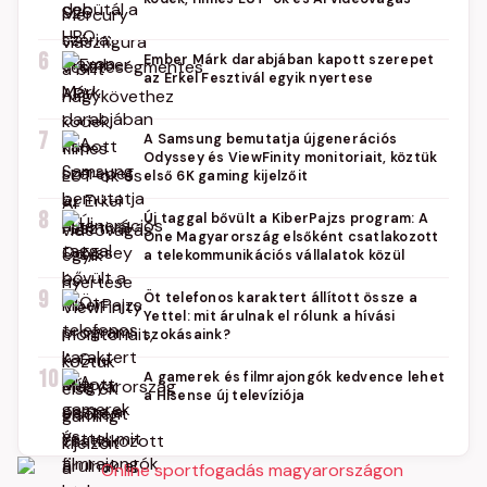
6
Ember Márk darabjában kapott szerepet
az Erkel Fesztivál egyik nyertese
7
A Samsung bemutatja újgenerációs
Odyssey és ViewFinity monitoriait, köztük
első 6K gaming kijelzőit
8
Új taggal bővült a KiberPajzs program: A
One Magyarország elsőként csatlakozott
a telekommunikációs vállalatok közül
9
Öt telefonos karaktert állított össze a
Yettel: mit árulnak el rólunk a hívási
szokásaink?
10
A gamerek és filmrajongók kedvence lehet
a Hisense új televíziója