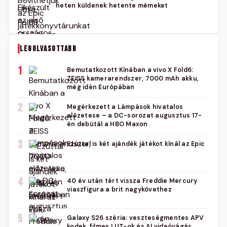
heten küldenek hetente mémeket
LEGOLVASOTTABB
1
Bemutatkozott Kínában a vivo X Fold6:
ZEISS kamerarendszer, 7000 mAh akku,
még idén Európában
2
Megérkezett a Lámpások hivatalos
előzetese – a DC-sorozat augusztus 17-
én debütál a HBO Maxon
3
Ezúttal is két ajándék játékot kínál az Epic
4
40 év után tért vissza Freddie Mercury
viaszfigura a brit nagykövethez
5
Galaxy S26 széria: veszteségmentes APV
kodek, filmes LUT-ok és AI videóvágás