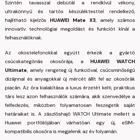
Szintén tavasszal debütál a rendkívül vékony,
ultrakönnyű és tartós készüléktesttel rendelkező,
hajlítható kijelzős
HUAWEI Mate X3
, amely számos
innovatív technológiai megoldást és funkciót kínál a
felhasználóknak.
Az okostelefonokkal együtt érkezik a gyártó
csúcskategóriás okosórája, a
HUAWEI WATCH
Ultimate
, amely rengeteg új funkcióval, csúcsminőségű
dizájnnal és anyagokkal új mércét állít fel az okosórák
piacán. Az óra kialakítása a luxus érzetét kelti, praktikus
társ lesz azon felhasználók számára, akik szenvedélye a
felfedezés, miközben folyamatosan feszegetik saját
határaikat is. A zászlóshajó WATCH Ultimate mellett a
Huawei portfóliójában várhatóan egy új, eSIM-
kompatibilis okosóra is megjelenik az év folyamán.