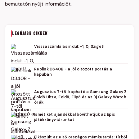
bemutatón nyújt információt.
LEGÚJABB CIKKEK
Visszaszámlálás indul: -1, 0, Sziget!
Reolink D340B - a jól öltözött portás a
kapuban
Augusztus 7-től kapható a Samsung Galaxy Z
Fold8 Ultra, Fold8, Flip8 és az új Galaxy Watch
órák
Ismét két ajándékkal bővíthetjük az Epic
játékkönyvtárunkat
Elkészült az első országos mémkutatás: tízből