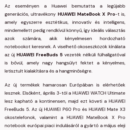
Az eseményen a Huawei bemutatta a legújabb
generációs, ultravékony
HUAWEI MateBook X Pro
-t is,
amely egyszerre esztétikus, innovatív és intelligens,
mindemellett pedig rendkívül könnyű, így ideális választás
azok számára, akik kényelmesen hordozható
notebookot keresnek. A viselhető okoseszközök kínálata
az új
HUAWEI FreeBuds 5
vezeték nélküli fülhallgatóval
is bővül, amely nagy hangsúlyt fektet a kényelmes,
letisztult kialakításra és a hangminőségre.
Az új termékek hamarosan Európában is elérhetőek
lesznek. Elsőként, április 3-tól a HUAWEI WATCH Ultimate
lesz kapható a kontinensen, majd ezt követi a HUAWEI
FreeBuds 5. Az új HUAWEI P60 Pro és HUAWEI Mate X3
okostelefonok, valamint a HUAWEI MateBook X Pro
notebook európai piaci indulásáról a gyártó a május eleji