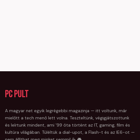
PC Pult
A magyar net egyik legrégebbi magazinja — itt voltunk, már
mielőtt a tech menő lett volna. Teszteltünk, végigjátszottunk
és leírtunk mindent, ami '99 óta történt az IT, gaming, film és
kultúra világában. Túléltük a dial-upot, a Flash-t és az IE6-ot —
nem állíthat meg minket semmi! ☕ 🎮