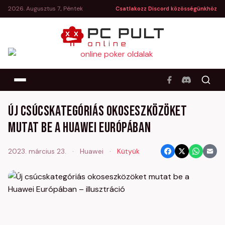
2026. Augusztus 7., Péntek
Csatlakozz Discord közösségünkhöz
Új csúcskategóriás okoseszközöket
mutat be a Huawei Európában
2023. március 23.
·
Huawei
·
Kütyük