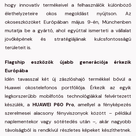
hogy innovatív termékeivel a felhasználók különböző
élethelyzeteire okos megoldást nyújtson. Az
okoseszközöket Európában május 9-én, Münchenben
mutatja be a gyártó, ahol egyúttal ismerteti a vállalat
jövőképének és stratégiájának kulcsfontosságú
területeit is.
Flagship eszközök újabb generációja érkezik
Európába
Idén tavasszal két új zászlóshajó termékkel bővül a
Huawei okostelefonos portfóliója. Érkezik az egyik
legkorszerűbb mobilfotós technológiákkal felvértezett
készülék, a
HUAWEI P60 Pro
, amellyel a fényképezés
szerelmesei alacsony fényviszonyok között – például
naplementekor vagy sötétedés után –, akár nagyobb
távolságból is rendkívül részletes képeket készíthetnek.