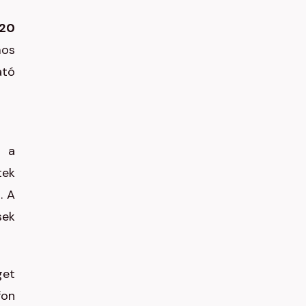
20
mos
ató
b a
tek
. A
sek
get
fon