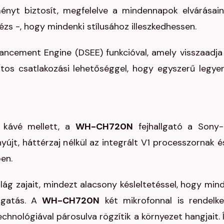
ményt biztosít, megfelelve a mindennapok elvárásain
ézs -, hogy mindenki stílusához illeszkedhessen.
ancement Engine (DSEE) funkcióval, amely visszaadja
tos csatlakozási lehetőséggel, hogy egyszerű legye
 kávé mellett, a
WH-CH720N
fejhallgató a Sony-
yújt, háttérzaj nélkül az integrált V1 processzornak é
en.
világ zajait, mindezt alacsony késleltetéssel, hogy min
llgatás. A
WH-CH720N
két mikrofonnal is rendelke
chnológiával párosulva rögzítik a környezet hangjait. 