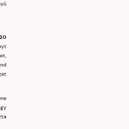
nyű
20
nyt
et,
und
get
ene
úgy
zta