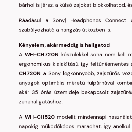
bárhol is jársz, a külső zajokat blokkolhatod, 
Ráadásul a Sony| Headphones Connect a
szabályozható a hangzás útközben is.
Kényelem, akármeddig is hallgatod
A
WH-CH720N
készülékkel soha nem kell me
ergonomikus kialakítású, így feltűnésmentes 
CH720N
a Sony legkönnyebb, zajszűrős veze
anyagok optimális méretű fülpárnával kombin
akár 35 órás üzemideje bekapcsolt zajszűréss
zenehallgatáshoz.
A
WH-CH520
modellt mindennapi használat
napokig működőképes maradhat. Így anélkül 