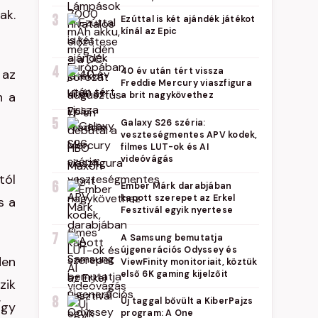
ak.
3
Ezúttal is két ajándék játékot
kínál az Epic
4
40 év után tért vissza
 az
Freddie Mercury viaszfigura
n a
a brit nagykövethez
5
Galaxy S26 széria:
veszteségmentes APV kodek,
filmes LUT-ok és AI
videóvágás
tól
6
Ember Márk darabjában
kapott szerepet az Erkel
s a
Fesztivál egyik nyertese
7
A Samsung bemutatja
újgenerációs Odyssey és
den
ViewFinity monitoriait, köztük
első 6K gaming kijelzőit
zik
8
Új taggal bővült a KiberPajzs
Így
program: A One