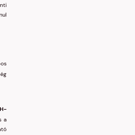
nti
nul
bos
még
H-
s a
ató