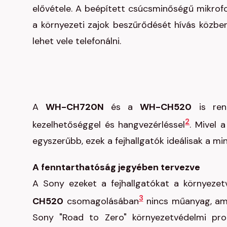
elővétele. A beépített csúcsminőségű mikrof
a környezeti zajok beszűrődését hívás közben
lehet vele telefonálni.
A
WH-CH720N
és a
WH-CH520
is rend
2
kezelhetőséggel és hangvezérléssel
. Mivel 
egyszerűbb, ezek a fejhallgatók ideálisak a mi
A fenntarthatóság jegyében tervezve
A Sony ezeket a fejhallgatókat a környeze
3
CH520
csomagolásában
nincs műanyag, amel
Sony "Road to Zero" környezetvédelmi prog