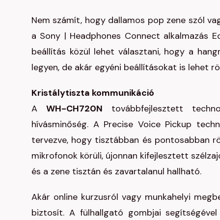
Nem számít, hogy dallamos pop zene szól vag
a Sony | Headphones Connect alkalmazás Equ
beállítás közül lehet választani, hogy a han
legyen, de akár egyéni beállításokat is lehet rö
Kristálytiszta kommunikáció
A
WH-CH720N
továbbfejlesztett techn
hívásminőség. A Precise Voice Pickup techn
tervezve, hogy tisztábban és pontosabban rö
mikrofonok körüli, újonnan kifejlesztett szélza
és a zene tisztán és zavartalanul hallható.
Akár online kurzusról vagy munkahelyi megbe
biztosít. A fülhallgató gombjai segítségév