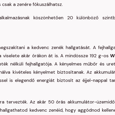
és csak a zenére fókuszálhatsz.
lkalmazásnak köszönhetően 20 különböző szint
gszakítani a kedvenc zenék hallgatását. A fejhallg
a viselete akár órákon át is. A mindössze 192 g-os
W
ték nélküli fejhallgatója. A kényelmes műbőr és ure
álva kivételes kényelmet biztosítanak. Az akkumulá
el is elegendő energiát biztosít az éjjel-nappal ta
ra tervezték. Az akár 50 órás akkumulátor-üzemidő
hallgathatod kedvenc zenéid, hogy aggódnod kellen