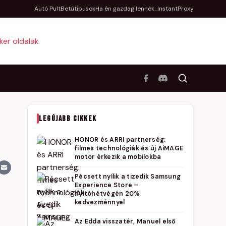
Autó Pult
Betűtípusok
Ha én gazdag lennék...
InstantProxy
LEGÚJABB CIKKEK
HONOR és ARRI partnerség:
filmes technológiák és új AiMAGE
motor érkezik a mobilokba
Pécsett nyílik a tizedik Samsung
Experience Store –
nyitóhétvégén 20%
kedvezménnyel
Az Edda visszatér, Manuel első