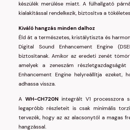
készülék merülése miatt. A fülhallgató párná
kialakítással rendelkezik, biztosítva a tökélet
Kiváló hangzás minden dalhoz
Éld át a természetes, kristálytiszta és harm
Digital Sound Enhancement Engine (DSE
biztosítanak. Amikor az eredeti zenét tömörí
amelyek a zeneszám részletgazdagságát 
Enhancement Engine helyreállítja ezeket, 
adhassa vissza.
A
WH-CH720N
integrált V1 processzora s
legapróbb részleteit is csak minimális torz
tervezék, hogy az az alacsonytól a magas fr
hangzással.