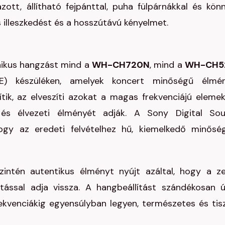
zott, állítható fejpánttal, puha fülpárnákkal és kön
es illeszkedést és a hosszútávú kényelmet.
onikus hangzást mind a
WH-CH720N
, mind a
WH-CH5
E) készüléken, amelyek koncert minőségű élmé
tik, az elveszíti azokat a magas frekvenciájú elemek
és élvezeti élményét adják. A Sony Digital So
hogy az eredeti felvételhez hű, kiemelkedő minősé
zintén autentikus élményt nyújt azáltal, hogy a z
ítással adja vissza. A hangbeállítást szándékosan 
ekvenciákig egyensúlyban legyen, természetes és tis