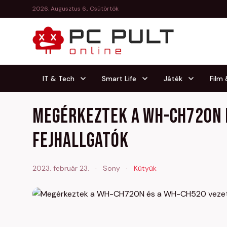
2026. Augusztus 6., Csütörtök
IT & Tech
Smart Life
Játék
Film
Megérkeztek a WH-CH720N é
fejhallgatók
2023. február 23.
·
Sony
·
Kütyük