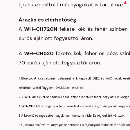
4
újrahasznosított műanyagokat is tartalmaz
.
Árazás és elérhetőség
A
WH-CH720N
fekete, kék és fehér színben
eurós ajánlott fogyasztói áron.
A
WH-CH520
fekete, kék, fehér és bézs sz
70 eurós ajánlott fogyasztói áron.
1
Bluetooth® csatlakozás, valamint a kikapcsolt DSEE és AAC kodek eseté
körülményektől függően rövidebbek lehetnek.
2
A
WH-CH720N
hangalapú asszisztens lehetővé teszi, hogy az "Ok Google"
A
WH-CH520
támogatja a hangvezérlést - a lejátszás/hívás gomb megnyomá
3
A bevonó és ragasztóanyagok nem tartoznak ide. Ez régiónként változik.
4
Újrahasznosított műanyagot használnak a fejhallgató testének több részéb