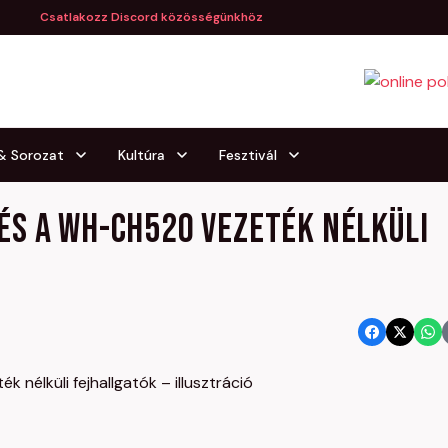
Csatlakozz Discord közösségünkhöz
 & Sorozat
Kultúra
Fesztivál
s a WH-CH520 vezeték nélküli