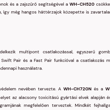
onok és a zajszűrő segítségével a
WH-CH520
csökke
, így még hangos háttérzajok közepette is zavartala
elkezik multipont csatlakozással, egyszerű gom
a Swift Pair és a Fast Pair funkcióval a csatlakozás 
ndennapi használatra.
tvédelem nevében tervezte. A
WH-CH720N
és a
W
yet az alacsony toxicitású gyártási elvek alapján é
ramjának megfelelően terveztek. Mindkét fejhallg