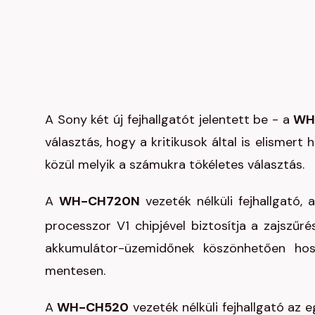
A Sony két új fejhallgatót jelentett be - a
WH
választás, hogy a kritikusok által is elismert 
közül melyik a számukra tökéletes választás.
A
WH-CH720N
vezeték nélküli fejhallgató,
processzor V1 chipjével biztosítja a zajszűr
akkumulátor-üzemidőnek köszönhetően hoss
mentesen.
A
WH-CH520
vezeték nélküli fejhallgató az