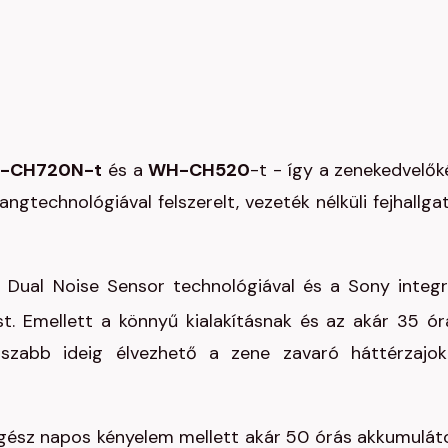
-CH720N-t
és a
WH-CH520
-t - így a zenekedvelők
hangtechnológiával felszerelt, vezeték nélküli fejhallga
 a Dual Noise Sensor technológiával és a Sony integr
ést. Emellett a könnyű kialakításnak és az akár 35 ór
zabb ideig élvezhető a zene zavaró háttérzajok
 egész napos kényelem mellett akár 50 órás akkumulát