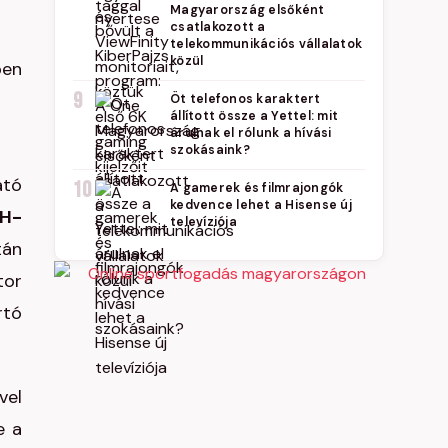
Magyarország elsőként
csatlakozott a
telekommunikációs vállalatok
közül
ben
9
Öt telefonos karaktert
állított össze a Yettel: mit
árulnak el rólunk a hívási
szokásaink?
ató
10
A gamerek és filmrajongók
kedvence lehet a Hisense új
H-
televíziója
tán
tor
rtó
vel
e a