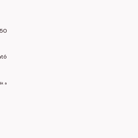
150
ató
rák a