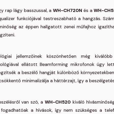
y rap lágy basszussal, a
WH-CH720N
és a
WH-CH5
alizer funkciójával testreszabható a hangzás. Szá
gminőség az éppen hallgatott zenei műfajhoz igazíth
gzíteni.
ológiai jellemzőinek köszönhetően még kiválób
ológiával ellátott Beamforming mikrofonok úgy let
gzítsék a beszélő hangját különböző környezetekben
jcsökkentő minimalizálja a háttérzajt, így a beszélgeté
szélésről van szó, a
WH-CH520
kiváló hívásminősé
el fogadhatóak a hívások, így nem szükséges a tele