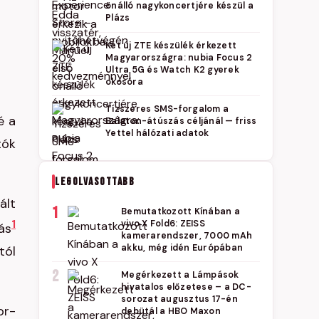
önálló nagykoncertjére készül a
Plázs
Két új ZTE készülék érkezett
Magyarországra: nubia Focus 2
Ultra 5G és Watch K2 gyerek
okosóra
Tízszeres SMS-forgalom a
é a
Balaton-átúszás céljánál — friss
Yettel hálózati adatok
tók
LEGOLVASOTTABB
ált
1
Bemutatkozott Kínában a
1
vivo X Fold6: ZEISS
ás
kamerarendszer, 7000 mAh
akku, még idén Európában
tól
2
Megérkezett a Lámpások
hivatalos előzetese – a DC-
sorozat augusztus 17-én
or-
debütál a HBO Maxon