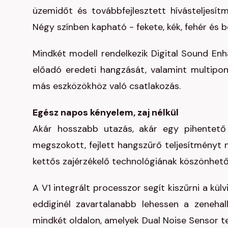
üzemidőt és továbbfejlesztett hívásteljesít
Négy színben kapható - fekete, kék, fehér és b
Mindkét modell rendelkezik Digital Sound Enh
előadó eredeti hangzását, valamint multipon
más eszközökhöz való csatlakozás.
Egész napos kényelem, zaj nélkül
Akár hosszabb utazás, akár egy pihentető
megszokott, fejlett hangszűrő teljesítményt n
kettős zajérzékelő technológiának köszönhető
A V1 integrált processzor segít kiszűrni a kül
eddiginél zavartalanabb lehessen a zeneha
mindkét oldalon, amelyek Dual Noise Sensor te