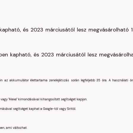
 kapható, és 2023 márciusától lesz megvásárolható 
ínben kapható, és 2023 márciusától lesz megvásárolh
n az akkumulátor élettartama zenelejátszás során legfeljebb 35 óra. A használati ó
 vagy "Alexa" kimondásával kihangosított segítséget kapjon.
sával segítséget kaphat a Google-től vagy Siritől.
en, ami változhat.