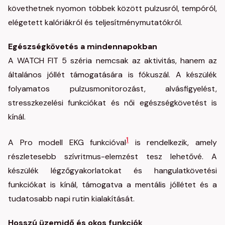
követhetnek nyomon többek között pulzusról, tempóról,
elégetett kalóriákról és teljesítménymutatókról.
Egészségkövetés a mindennapokban
A WATCH FIT 5 széria nemcsak az aktivitás, hanem az
általános jóllét támogatására is fókuszál. A készülék
folyamatos pulzusmonitorozást, alvásfigyelést,
stresszkezelési funkciókat és női egészségkövetést is
kínál.
1
A Pro modell EKG funkcióval
is rendelkezik, amely
részletesebb szívritmus-elemzést tesz lehetővé. A
készülék légzőgyakorlatokat és hangulatkövetési
funkciókat is kínál, támogatva a mentális jóllétet és a
tudatosabb napi rutin kialakítását.
Hosszú üzemidő és okos funkciók