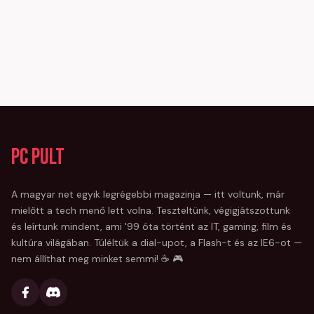
PC Pult
A magyar net egyik legrégebbi magazinja — itt voltunk, már
mielőtt a tech menő lett volna. Teszteltünk, végigjátszottunk
és leírtunk mindent, ami '99 óta történt az IT, gaming, film és
kultúra világában. Túléltük a dial-upot, a Flash-t és az IE6-ot —
nem állíthat meg minket semmi! ☕ 🎮