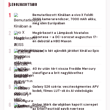
LEGOLVASOTTABB
1
Bemutatkozott Kínában a vivo X Fold6:
ZEISS kamerarendszer, 7000 mAh akku,
még idén Európában
2
Megérkezett a Lámpások hivatalos
előzetese – a DC-sorozat augusztus 17-
én debütál a HBO Maxon
3
Ezúttal is két ajándék játékot kínál az Epic
4
40 év után tért vissza Freddie Mercury
viaszfigura a brit nagykövethez
5
Galaxy S26 széria: veszteségmentes APV
kodek, filmes LUT-ok és AI videóvágás
6
Ember Márk darabjában kapott szerepet
az Erkel Fesztivál egyik nyertese