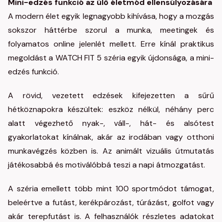
Mini-edzés funkció az ülő életmód ellensúlyozására
A modern élet egyik legnagyobb kihívása, hogy a mozgás
sokszor háttérbe szorul a munka, meetingek és
folyamatos online jelenlét mellett. Erre kínál praktikus
megoldást a WATCH FIT 5 széria egyik újdonsága, a mini-
edzés funkció.
A rövid, vezetett edzések kifejezetten a sűrű
hétköznapokra készültek: eszköz nélkül, néhány perc
alatt végezhető nyak-, váll-, hát- és alsótest
gyakorlatokat kínálnak, akár az irodában vagy otthoni
munkavégzés közben is. Az animált vizuális útmutatás
játékosabbá és motiválóbbá teszi a napi átmozgatást.
A széria emellett több mint 100 sportmódot támogat,
beleértve a futást, kerékpározást, túrázást, golfot vagy
akár terepfutást is. A felhasználók részletes adatokat