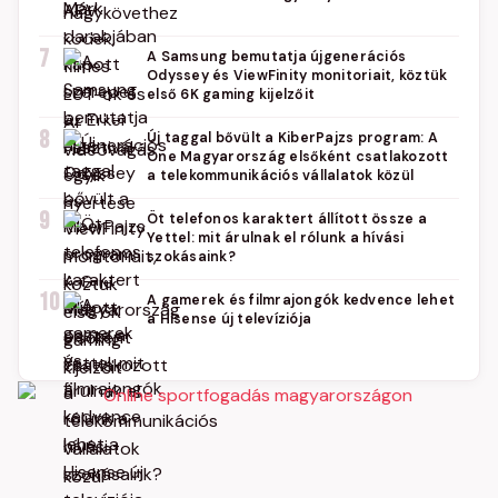
7
A Samsung bemutatja újgenerációs
Odyssey és ViewFinity monitoriait, köztük
első 6K gaming kijelzőit
8
Új taggal bővült a KiberPajzs program: A
One Magyarország elsőként csatlakozott
a telekommunikációs vállalatok közül
9
Öt telefonos karaktert állított össze a
Yettel: mit árulnak el rólunk a hívási
szokásaink?
10
A gamerek és filmrajongók kedvence lehet
a Hisense új televíziója