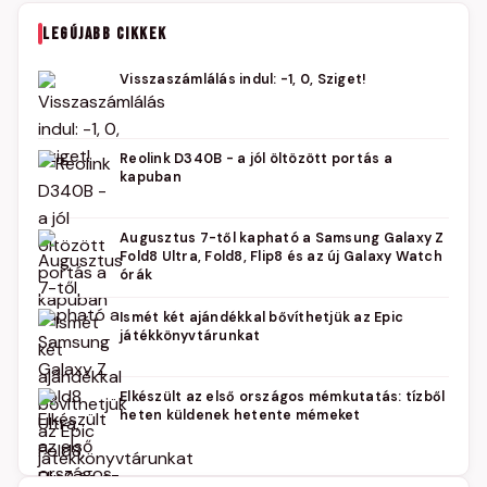
LEGÚJABB CIKKEK
Visszaszámlálás indul: -1, 0, Sziget!
Reolink D340B - a jól öltözött portás a
kapuban
Augusztus 7-től kapható a Samsung Galaxy Z
Fold8 Ultra, Fold8, Flip8 és az új Galaxy Watch
órák
Ismét két ajándékkal bővíthetjük az Epic
játékkönyvtárunkat
Elkészült az első országos mémkutatás: tízből
heten küldenek hetente mémeket