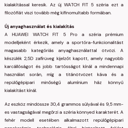
kialakítással keresik. Az új WATCH FIT 5 széria ezt a
filozófiát viszi tovább még kifinomultabb formában.
Új anyaghasználat és kialakítás
A HUAWEI WATCH FIT 5 Pro a széria prémium
modelljeként érkezik, amely a sportóra-funkcionalitást
magasabb kategóriás anyaghasználattal ötvözi. A
készülék 2,5D zafírüveg kijelzőt kapott, amely nagyobb
karcállóságot és jobb tartósságot kínál a mindennapi
használat során, míg a titánötvözet káva és a
repülőgépipari minőségű alumínium ház könnyű
kialakítást kínál.
Az eszköz mindössze 30,4 grammos súlyával és 9,5 mm-
es vastagságával megőrzi a széria könnyed karakterét. A
fehér modell esetében alkalmazott repülőgépipari