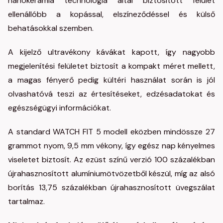
nanokerámia technológia által biztosított felület
ellenállóbb a kopással, elszíneződéssel és külső
behatásokkal szemben.
A kijelző ultravékony kávákat kapott, így nagyobb
megjelenítési felületet biztosít a kompakt méret mellett,
a magas fényerő pedig kültéri használat során is jól
olvashatóvá teszi az értesítéseket, edzésadatokat és
egészségügyi információkat.
A standard WATCH FIT 5 modell eközben mindössze 27
grammot nyom, 9,5 mm vékony, így egész nap kényelmes
viseletet biztosít. Az ezüst színű verzió 100 százalékban
újrahasznosított alumíniumötvözetből készül, míg az alsó
borítás 13,75 százalékban újrahasznosított üvegszálat
tartalmaz.