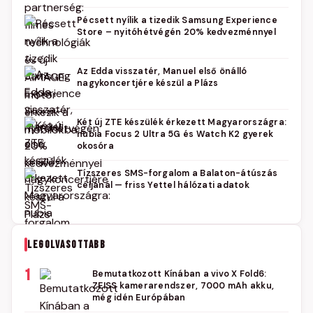
Pécsett nyílik a tizedik Samsung Experience
Store – nyitóhétvégén 20% kedvezménnyel
Az Edda visszatér, Manuel első önálló
nagykoncertjére készül a Plázs
Két új ZTE készülék érkezett Magyarországra:
nubia Focus 2 Ultra 5G és Watch K2 gyerek
okosóra
Tízszeres SMS-forgalom a Balaton-átúszás
céljánál — friss Yettel hálózati adatok
LEGOLVASOTTABB
1
Bemutatkozott Kínában a vivo X Fold6:
ZEISS kamerarendszer, 7000 mAh akku,
még idén Európában