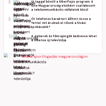
8
Új taggal bővült a KiberPajzs program: A
One Magyarország elsőként csatlakozott
a telekommunikációs vállalatok közül
9
Öt telefonos karaktert állított össze a
Yettel: mit árulnak el rólunk a hívási
szokásaink?
10
A gamerek és filmrajongók kedvence lehet
a Hisense új televíziója