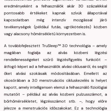
eredményeként a felhasználók akár 30 százalékkal
pontosabb értékeket kapnak szívük állapotával
kapcsolatban még intenzív mozgással járó
tevékenységek (például futás, ugrókötelezés) közben
vagy alacsony hőmérsékletű környezetben is.
A továbbfejlesztett TruSleep™ 3.0 technológia – amely
magában foglalja az alvás közbeni légzési
rendellenességeket szűrő légzésfigyelés funkciót –
átfogó képet ad a felhasználók alvási ciklusairól, és segíti
őket alvási szokásaik módosításában. Emellett az
okosórában a 3.0 menstruációs cikluskezelés is helyet
kapott, amely intelligensen elemzi a felhasználó fiziológiai
mutatóit – például az alvás közbeni pulzusszámot, a
bőrhőmérsékletet, légzésszámot stb. –, hogy előre
jelezze a menstruációs időszakokat. Ez a technológia