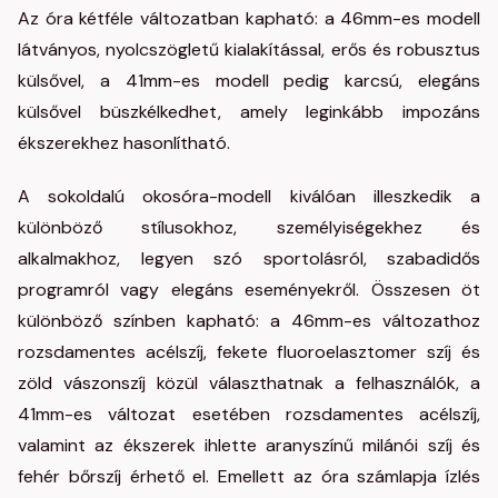
Az óra kétféle változatban kapható: a 46mm-es modell
látványos, nyolcszögletű kialakítással, erős és robusztus
külsővel, a 41mm-es modell pedig karcsú, elegáns
külsővel büszkélkedhet, amely leginkább impozáns
ékszerekhez hasonlítható.
A sokoldalú okosóra-modell kiválóan illeszkedik a
különböző stílusokhoz, személyiségekhez és
alkalmakhoz, legyen szó sportolásról, szabadidős
programról vagy elegáns eseményekről. Összesen öt
különböző színben kapható: a 46mm-es változathoz
rozsdamentes acélszíj, fekete fluoroelasztomer szíj és
zöld vászonszíj közül választhatnak a felhasználók, a
41mm-es változat esetében rozsdamentes acélszíj,
valamint az ékszerek ihlette aranyszínű milánói szíj és
fehér bőrszíj érhető el. Emellett az óra számlapja ízlés