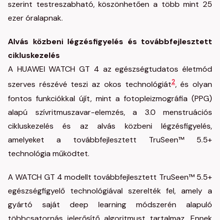
szerint testreszabható, köszönhetően a több mint 25
ezer óralapnak.
Alvás közbeni légzésfigyelés és továbbfejlesztett
cikluskezelés
A HUAWEI WATCH GT 4 az egészségtudatos életmód
2
szerves részévé teszi az okos technológiát
, és olyan
fontos funkciókkal újít, mint a fotopleizmográfia (PPG)
alapú szívritmuszavar-elemzés, a 3.0 menstruációs
cikluskezelés és az alvás közbeni légzésfigyelés,
amelyeket a továbbfejlesztett TruSeen™ 5.5+
technológia működtet.
A WATCH GT 4 modellt továbbfejlesztett TruSeen™ 5.5+
egészségfigyelő technológiával szerelték fel, amely a
gyártó saját deep learning módszerén alapuló
többcsatornás jelerősítő algoritmust tartalmaz. Ennek