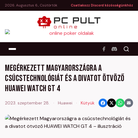
2026. Augusztus 6., Csütörtök
Csatlakozz Discord közösségünkhöz
Megérkezett Magyarországra a
csúcstechnológiát és a divatot ötvöző
HUAWEI WATCH GT 4
2023. szeptember 28.
·
Huawei
·
Kütyük