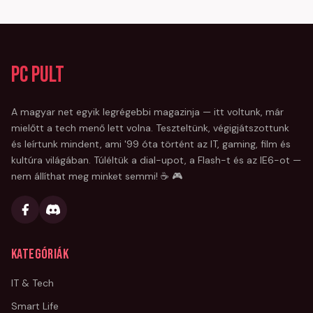
PC Pult
A magyar net egyik legrégebbi magazinja — itt voltunk, már
mielőtt a tech menő lett volna. Teszteltünk, végigjátszottunk
és leírtunk mindent, ami '99 óta történt az IT, gaming, film és
kultúra világában. Túléltük a dial-upot, a Flash-t és az IE6-ot —
nem állíthat meg minket semmi! ☕ 🎮
Kategóriák
IT & Tech
Smart Life