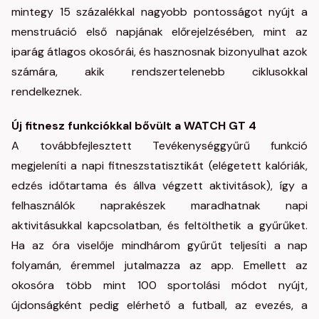
mintegy 15 százalékkal nagyobb pontosságot nyújt a
menstruáció első napjának előrejelzésében, mint az
iparág átlagos okosórái, és hasznosnak bizonyulhat azok
számára, akik rendszertelenebb ciklusokkal
rendelkeznek.
Új fitnesz funkciókkal bővült a WATCH GT 4
A továbbfejlesztett Tevékenységgyűrű funkció
megjeleníti a napi fitneszstatisztikát (elégetett kalóriák,
edzés időtartama és állva végzett aktivitások), így a
felhasználók naprakészek maradhatnak napi
aktivitásukkal kapcsolatban, és feltölthetik a gyűrűket.
Ha az óra viselője mindhárom gyűrűt teljesíti a nap
folyamán, éremmel jutalmazza az app. Emellett az
okosóra több mint 100 sportolási módot nyújt,
újdonságként pedig elérhető a futball, az evezés, a