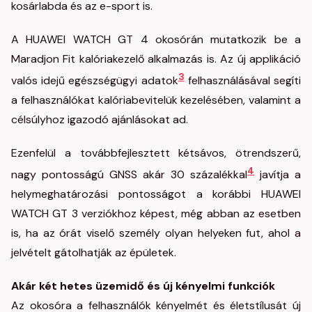
kosárlabda és az e-sport is.
A HUAWEI WATCH GT 4 okosórán mutatkozik be a
Maradjon Fit kalóriakezelő alkalmazás is. Az új applikáció
3
valós idejű egészségügyi adatok
felhasználásával segíti
a felhasználókat kalóriabevitelük kezelésében, valamint a
célsúlyhoz igazodó ajánlásokat ad.
Ezenfelül a továbbfejlesztett kétsávos, ötrendszerű,
4
nagy pontosságú GNSS akár 30 százalékkal
javítja a
helymeghatározási pontosságot a korábbi HUAWEI
WATCH GT 3 verziókhoz képest, még abban az esetben
is, ha az órát viselő személy olyan helyeken fut, ahol a
jelvételt gátolhatják az épületek.
Akár két hetes üzemidő és új kényelmi funkciók
Az okosóra a felhasználók kényelmét és életstílusát új