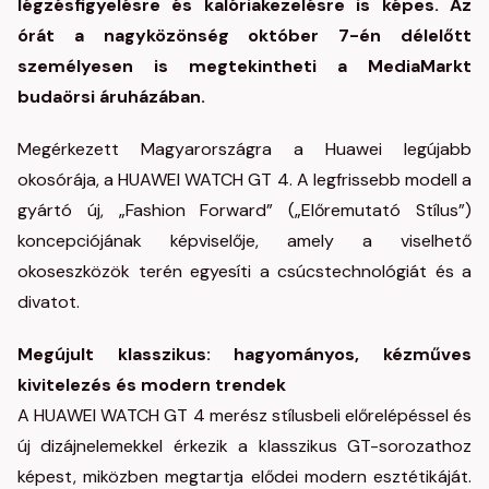
légzésfigyelésre és kalóriakezelésre is képes. Az
órát a nagyközönség október 7-én délelőtt
személyesen is megtekintheti a MediaMarkt
budaörsi áruházában.
Megérkezett Magyarországra a Huawei legújabb
okosórája, a HUAWEI WATCH GT 4. A legfrissebb modell a
gyártó új, „Fashion Forward” („Előremutató Stílus”)
koncepciójának képviselője, amely a viselhető
okoseszközök terén egyesíti a csúcstechnológiát és a
divatot.
Megújult klasszikus: hagyományos, kézműves
kivitelezés és modern trendek
A HUAWEI WATCH GT 4 merész stílusbeli előrelépéssel és
új dizájnelemekkel érkezik a klasszikus GT-sorozathoz
képest, miközben megtartja elődei modern esztétikáját.