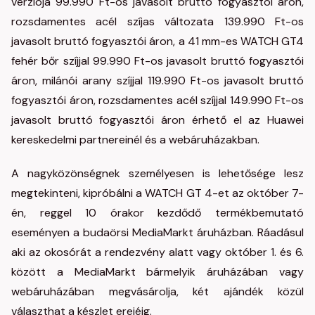
verziója 99.990 Ft-os javasolt bruttó fogyasztói áron,
rozsdamentes acél szíjas változata 139.990 Ft-os
javasolt bruttó fogyasztói áron, a 41 mm-es WATCH GT4
fehér bőr szíjjal 99.990 Ft-os javasolt bruttó fogyasztói
áron, milánói arany szíjjal 119.990 Ft-os javasolt bruttó
fogyasztói áron, rozsdamentes acél szíjjal 149.990 Ft-os
javasolt bruttó fogyasztói áron érhető el az Huawei
kereskedelmi partnereinél és a webáruházakban.
A nagyközönségnek személyesen is lehetősége lesz
megtekinteni, kipróbálni a WATCH GT 4-et az október 7-
én, reggel 10 órakor kezdődő termékbemutató
eseményen a budaörsi MediaMarkt áruházban. Ráadásul
aki az okosórát a rendezvény alatt vagy október 1. és 6.
között a MediaMarkt bármelyik áruházában vagy
webáruházában megvásárolja, két ajándék közül
választhat a készlet erejéig.