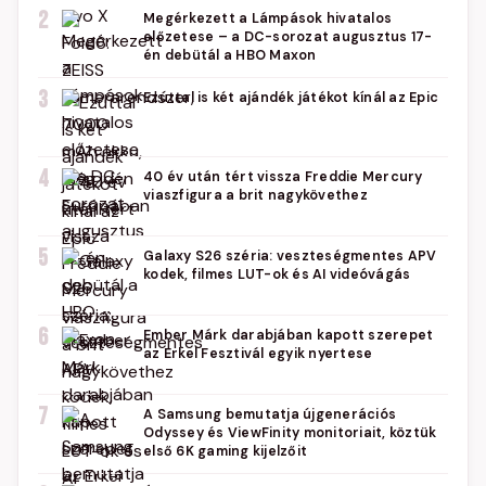
2
Megérkezett a Lámpások hivatalos
előzetese – a DC-sorozat augusztus 17-
én debütál a HBO Maxon
3
Ezúttal is két ajándék játékot kínál az Epic
4
40 év után tért vissza Freddie Mercury
viaszfigura a brit nagykövethez
5
Galaxy S26 széria: veszteségmentes APV
kodek, filmes LUT-ok és AI videóvágás
6
Ember Márk darabjában kapott szerepet
az Erkel Fesztivál egyik nyertese
7
A Samsung bemutatja újgenerációs
Odyssey és ViewFinity monitoriait, köztük
első 6K gaming kijelzőit