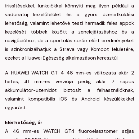
frissítésekkel, funkciókkal könnyíti meg, ilyen például a
vadonatúj kezelőfelület és a gyors üzenetküldési
lehetőség, valamint lehetővé teszi harmadik feles appok
kezelését többek között a zenelejátszáshoz és a
navigációhoz, de a sportolás során elért eredményeket
is szinkronizálhatjuk a Strava vagy Komoot felületére,
ezeket a Huawei Egészség alkalmazáson keresztül.
A HUAWEI WATCH GT 4 46 mm-es változata akár 2
hetes, 41 mm-es verziója pedig akár 7 napos
akkumulátor-üzemidőt biztosít a felhasználóknak,
valamint kompatibilis iOS és Android készülékekkel
egyaránt.
Elérhetőség, ár
A 46 mm-es WATCH GT4 fluoroelasztomer szíjas