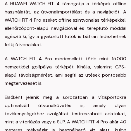
A HUAWEI WATCH FIT 4 támogatja a térképek offline
használatát, az útvonalimportálást és a navigációt. A
WATCH FIT 4 Pro ezeket offline szintvonalas térképekkel,
ellenőrzőpont-alapú navigációval és terepfutó móddal
egészíti ki, így a gyakorlott futók is bátran fedezhetnek
fel új útvonalakat.
A WATCH FIT 4 Pro mindemellett több mint 15.000
nemzetközi golfpálya térképét kínálja, valamint GPS-
alapú távolságmérést, ami segíti az ütések pontosabb
megtervezését is.
Elsőként jelenik meg a sorozatban a vízisportokra
optimalizált útvonalkövetés is, amely olyan
tevékenységekhez szolgáltat testreszabott adatokat,
mint a vitorlázás vagy a SUP. A WATCH FIT 4 Pro akár 40
méteres mélységig is használható víz alatt, külön