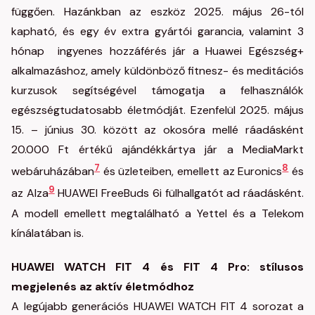
függően. Hazánkban az eszköz 2025. május 26-tól
kapható, és egy év extra gyártói garancia, valamint 3
hónap ingyenes hozzáférés jár a Huawei Egészség+
alkalmazáshoz, amely küldönböző fitnesz- és meditációs
kurzusok segítségével támogatja a felhasználók
egészségtudatosabb életmódját. Ezenfelül 2025. május
15. – június 30. között az okosóra mellé ráadásként
20.000 Ft értékű ajándékkártya jár a MediaMarkt
7
8
webáruházában
és üzleteiben, emellett az Euronics
és
9
az Alza
HUAWEI FreeBuds 6i fülhallgatót ad ráadásként.
A modell emellett megtalálható a Yettel és a Telekom
kínálatában is.
HUAWEI WATCH FIT 4 és FIT 4 Pro: stílusos
megjelenés az aktív életmódhoz
A legújabb generációs HUAWEI WATCH FIT 4 sorozat a