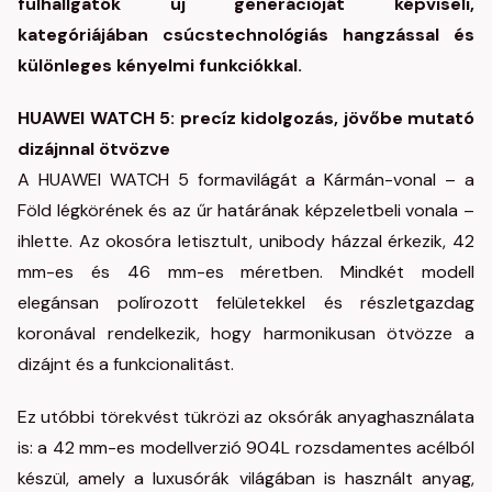
fülhallgatók új generációját képviseli,
kategóriájában csúcstechnológiás hangzással és
különleges kényelmi funkciókkal.
HUAWEI WATCH 5: precíz kidolgozás, jövőbe mutató
dizájnnal ötvözve
A HUAWEI WATCH 5 formavilágát a Kármán-vonal – a
Föld légkörének és az űr határának képzeletbeli vonala –
ihlette. Az okosóra letisztult, unibody házzal érkezik, 42
mm-es és 46 mm-es méretben. Mindkét modell
elegánsan polírozott felületekkel és részletgazdag
koronával rendelkezik, hogy harmonikusan ötvözze a
dizájnt és a funkcionalitást.
Ez utóbbi törekvést tükrözi az oksórák anyaghasználata
is: a 42 mm-es modellverzió 904L rozsdamentes acélból
készül, amely a luxusórák világában is használt anyag,