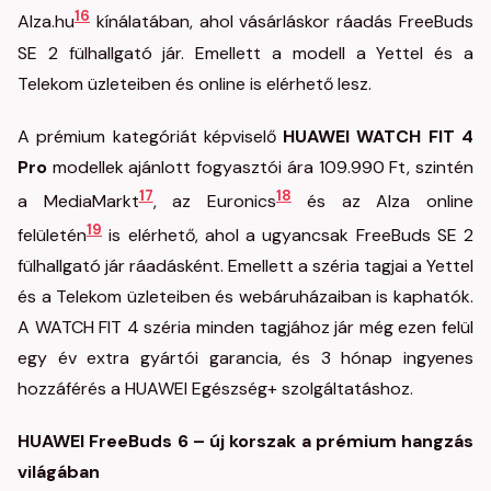
16
Alza.hu
kínálatában, ahol vásárláskor ráadás FreeBuds
SE 2 fülhallgató jár. Emellett a modell a Yettel és a
Telekom üzleteiben és online is elérhető lesz.
A prémium kategóriát képviselő
HUAWEI WATCH FIT 4
Pro
modellek ajánlott fogyasztói ára 109.990 Ft, szintén
17
18
a MediaMarkt
, az Euronics
és az Alza online
19
felületén
is elérhető, ahol a ugyancsak FreeBuds SE 2
fülhallgató jár ráadásként. Emellett a széria tagjai a Yettel
és a Telekom üzleteiben és webáruházaiban is kaphatók.
A WATCH FIT 4 széria minden tagjához jár még ezen felül
egy év extra gyártói garancia, és 3 hónap ingyenes
hozzáférés a HUAWEI Egészség+ szolgáltatáshoz.
HUAWEI FreeBuds 6 – új korszak a prémium hangzás
világában