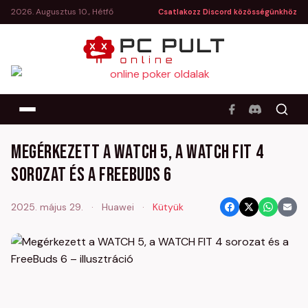
2026. Augusztus 10., Hétfő
Csatlakozz Discord közösségünkhöz
Megérkezett a WATCH 5, a WATCH FIT 4
sorozat és a FreeBuds 6
2025. május 29.
·
Huawei
·
Kütyük