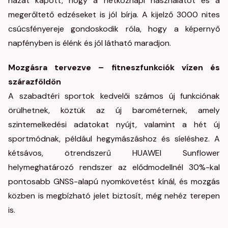
házat kapott, hogy a hétköznapi használatot és a
megerőltető edzéseket is jól bírja. A kijelző 3000 nites
csúcsfényereje gondoskodik róla, hogy a képernyő
napfényben is élénk és jól látható maradjon.
Mozgásra tervezve – fitneszfunkciók vízen és
szárazföldön
A szabadtéri sportok kedvelői számos új funkciónak
örülhetnek, köztük az új barométernek, amely
szintemelkedési adatokat nyújt, valamint a hét új
sportmódnak, például hegymászáshoz és síeléshez. A
kétsávos, ötrendszerű HUAWEI Sunflower
helymeghatározó rendszer az elődmodellnél 30%-kal
pontosabb GNSS-alapú nyomkövetést kínál, és mozgás
közben is megbízható jelet biztosít, még nehéz terepen
is.