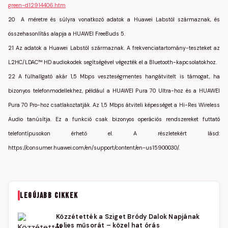
green-d12914406.htm
20 A méretre és súlyra vonatkozó adatok a Huawei Labstól származnak, és
összehasonlítás alapja a HUAWEI FreeBuds 5.
21 Az adatok a Huawei Labstól származnak. A frekvenciatartomány-teszteket az
L2HC/LDAC™ HD audiokodek segítségével végezték el a Bluetooth-kapcsolatokhoz.
22 A fülhallgató akár 1,5 Mbps veszteségmentes hangátvitelt is támogat, ha
bizonyos telefonmodellekhez, például a HUAWEI Pura 70 Ultra-hoz és a HUAWEI
Pura 70 Pro-hoz csatlakoztatják. Az 1,5 Mbps átviteli képességet a Hi-Res Wireless
Audio tanúsítja. Ez a funkció csak bizonyos operációs rendszereket futtató
telefontípusokon érhető el. A részletekért lásd:
https://consumer.huawei.com/en/support/content/en-us15900030/.
LEGÚJABB CIKKEK
Közzétették a Sziget Bródy Dalok Napjának
teljes műsorát – közel hat órás