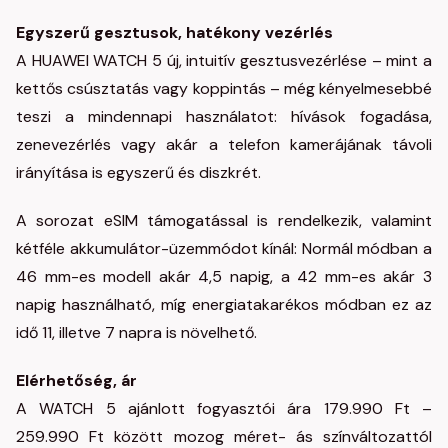
Egyszerű gesztusok, hatékony vezérlés
A HUAWEI WATCH 5 új, intuitív gesztusvezérlése – mint a
kettős csúsztatás vagy koppintás – még kényelmesebbé
teszi a mindennapi használatot: hívások fogadása,
zenevezérlés vagy akár a telefon kamerájának távoli
irányítása is egyszerű és diszkrét.
A sorozat eSIM támogatással is rendelkezik, valamint
kétféle akkumulátor-üzemmódot kínál: Normál módban a
46 mm-es modell akár 4,5 napig, a 42 mm-es akár 3
napig használható, míg energiatakarékos módban ez az
idő 11, illetve 7 napra is növelhető.
Elérhetőség, ár
A WATCH 5 ajánlott fogyasztói ára 179.990 Ft –
259.990 Ft között mozog méret- ás színváltozattól