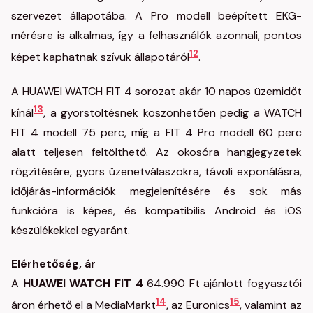
szervezet állapotába. A Pro modell beépített EKG-
mérésre is alkalmas, így a felhasználók azonnali, pontos
12
képet kaphatnak szívük állapotáról
.
A HUAWEI WATCH FIT 4 sorozat akár 10 napos üzemidőt
13
kínál
, a gyorstöltésnek köszönhetően pedig a WATCH
FIT 4 modell 75 perc, míg a FIT 4 Pro modell 60 perc
alatt teljesen feltölthető. Az okosóra hangjegyzetek
rögzítésére, gyors üzenetválaszokra, távoli exponálásra,
időjárás-információk megjelenítésére és sok más
funkcióra is képes, és kompatibilis Android és iOS
készülékekkel egyaránt.
Elérhetőség, ár
A
HUAWEI WATCH FIT 4
64.990 Ft ajánlott fogyasztói
14
15
áron érhető el a MediaMarkt
, az Euronics
, valamint az