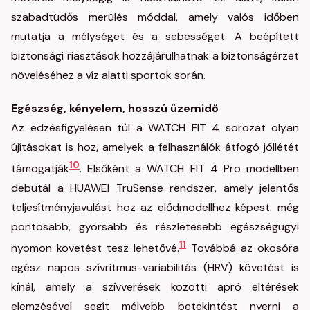
szabadtüdős merülés móddal, amely valós időben
mutatja a mélységet és a sebességet. A beépített
biztonsági riasztások hozzájárulhatnak a biztonságérzet
növeléséhez a víz alatti sportok során.
Egészség, kényelem, hosszú üzemidő
Az edzésfigyelésen túl a WATCH FIT 4 sorozat olyan
újításokat is hoz, amelyek a felhasználók átfogó jóllétét
10
támogatják
. Elsőként a WATCH FIT 4 Pro modellben
debütál a HUAWEI TruSense rendszer, amely jelentős
teljesítményjavulást hoz az elődmodellhez képest: még
pontosabb, gyorsabb és részletesebb egészségügyi
11
nyomon követést tesz lehetővé.
Továbbá az okosóra
egész napos szívritmus-variabilitás (HRV) követést is
kínál, amely a szívverések közötti apró eltérések
elemzésével segít mélyebb betekintést nyerni a