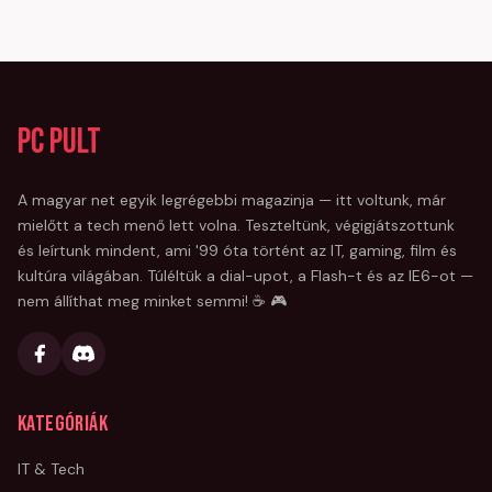
PC Pult
A magyar net egyik legrégebbi magazinja — itt voltunk, már
mielőtt a tech menő lett volna. Teszteltünk, végigjátszottunk
és leírtunk mindent, ami '99 óta történt az IT, gaming, film és
kultúra világában. Túléltük a dial-upot, a Flash-t és az IE6-ot —
nem állíthat meg minket semmi! ☕ 🎮
Kategóriák
IT & Tech