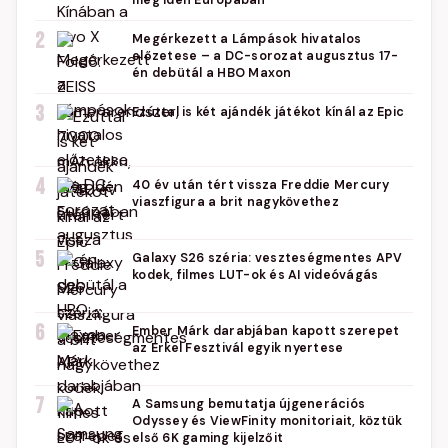
még idén Európában
2
Megérkezett a Lámpások hivatalos
előzetese – a DC-sorozat augusztus 17-
én debütál a HBO Maxon
3
Ezúttal is két ajándék játékot kínál az Epic
4
40 év után tért vissza Freddie Mercury
viaszfigura a brit nagykövethez
5
Galaxy S26 széria: veszteségmentes APV
kodek, filmes LUT-ok és AI videóvágás
6
Ember Márk darabjában kapott szerepet
az Erkel Fesztivál egyik nyertese
7
A Samsung bemutatja újgenerációs
Odyssey és ViewFinity monitoriait, köztük
első 6K gaming kijelzőit