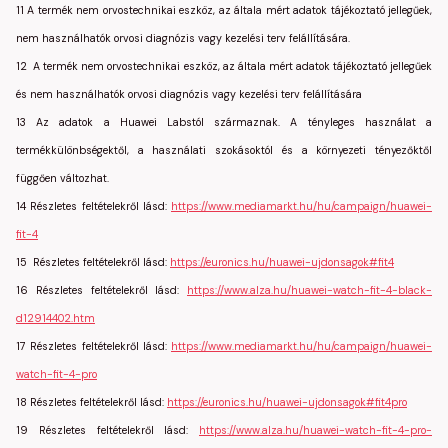
11 A termék nem orvostechnikai eszköz, az általa mért adatok tájékoztató jellegűek,
nem használhatók orvosi diagnózis vagy kezelési terv felállítására.
12 A termék nem orvostechnikai eszköz, az általa mért adatok tájékoztató jellegűek
és nem használhatók orvosi diagnózis vagy kezelési terv felállítására
13 Az adatok a Huawei Labstól származnak. A tényleges használat a
termékkülönbségektől, a használati szokásoktól és a környezeti tényezőktől
függően változhat.
14 Részletes feltételekről lásd:
https://www.mediamarkt.hu/hu/campaign/huawei-
fit-4
15 Részletes feltételekről lásd:
https://euronics.hu/huawei-ujdonsagok#fit4
16 Részletes feltételekről lásd:
https://www.alza.hu/huawei-watch-fit-4-black-
d12914402.htm
17 Részletes feltételekről lásd:
https://www.mediamarkt.hu/hu/campaign/huawei-
watch-fit-4-pro
18 Részletes feltételekről lásd:
https://euronics.hu/huawei-ujdonsagok#fit4pro
19 Részletes feltételekről lásd:
https://www.alza.hu/huawei-watch-fit-4-pro-