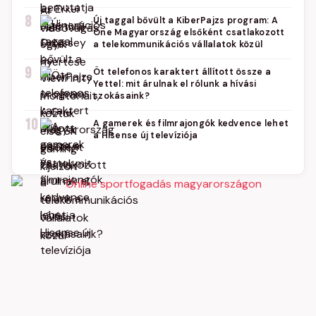
8
Új taggal bővült a KiberPajzs program: A
One Magyarország elsőként csatlakozott
a telekommunikációs vállalatok közül
9
Öt telefonos karaktert állított össze a
Yettel: mit árulnak el rólunk a hívási
szokásaink?
10
A gamerek és filmrajongók kedvence lehet
a Hisense új televíziója