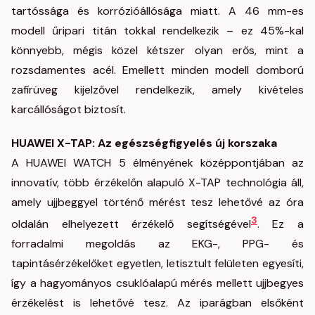
tartóssága és korrózióállósága miatt. A 46 mm-es
modell űripari titán tokkal rendelkezik – ez 45%-kal
könnyebb, mégis közel kétszer olyan erős, mint a
rozsdamentes acél. Emellett minden modell domború
zafírüveg kijelzővel rendelkezik, amely kivételes
karcállóságot biztosít.
HUAWEI X-TAP: Az egészségfigyelés új korszaka
A HUAWEI WATCH 5 élményének középpontjában az
innovatív, több érzékelőn alapuló X-TAP technológia áll,
amely ujjbeggyel történő mérést tesz lehetővé az óra
3
oldalán elhelyezett érzékelő segítségével
. Ez a
forradalmi megoldás az EKG-, PPG- és
tapintásérzékelőket egyetlen, letisztult felületen egyesíti,
így a hagyományos csuklóalapú mérés mellett ujjbegyes
érzékelést is lehetővé tesz. Az iparágban elsőként