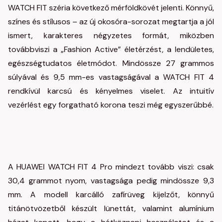
WATCH FIT széria következő mérföldkövét jelenti. Könnyű,
színes és stílusos – az új okosóra-sorozat megtartja a jól
ismert, karakteres négyzetes formát, miközben
továbbviszi a „Fashion Active” életérzést, a lendületes,
egészségtudatos életmódot. Mindössze 27 grammos
súlyával és 9,5 mm-es vastagságával a WATCH FIT 4
rendkívül karcsú és kényelmes viselet. Az intuitív
vezérlést egy forgatható korona teszi még egyszerűbbé.
A HUAWEI WATCH FIT 4 Pro mindezt tovább viszi: csak
30,4 grammot nyom, vastagsága pedig mindössze 9,3
mm. A modell karcálló zafírüveg kijelzőt, könnyű
titánötvözetből készült lünettát, valamint alumínium