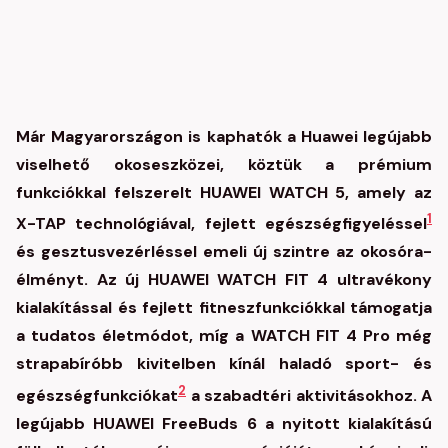
Már Magyarországon is kaphatók a Huawei legújabb
viselhető okoseszközei, köztük a prémium
funkciókkal felszerelt HUAWEI WATCH 5, amely az
1
X-TAP technológiával, fejlett egészségfigyeléssel
és gesztusvezérléssel emeli új szintre az okosóra-
élményt. Az új HUAWEI WATCH FIT 4 ultravékony
kialakítással és fejlett fitneszfunkciókkal támogatja
a tudatos életmódot, míg a WATCH FIT 4 Pro még
strapabíróbb kivitelben kínál haladó sport- és
2
egészségfunkciókat
a szabadtéri aktivitásokhoz. A
legújabb HUAWEI FreeBuds 6 a nyitott kialakítású