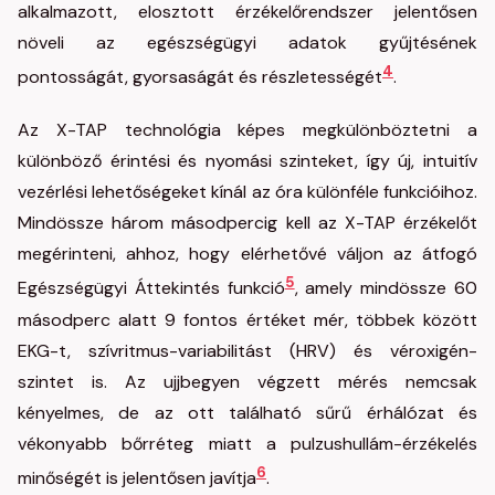
alkalmazott, elosztott érzékelőrendszer jelentősen
növeli az egészségügyi adatok gyűjtésének
4
pontosságát, gyorsaságát és részletességét
.
Az X-TAP technológia képes megkülönböztetni a
különböző érintési és nyomási szinteket, így új, intuitív
vezérlési lehetőségeket kínál az óra különféle funkcióihoz.
Mindössze három másodpercig kell az X-TAP érzékelőt
megérinteni, ahhoz, hogy elérhetővé váljon az átfogó
5
Egészségügyi Áttekintés funkció
, amely mindössze 60
másodperc alatt 9 fontos értéket mér, többek között
EKG-t, szívritmus-variabilitást (HRV) és véroxigén-
szintet is. Az ujjbegyen végzett mérés nemcsak
kényelmes, de az ott található sűrű érhálózat és
vékonyabb bőrréteg miatt a pulzushullám-érzékelés
6
minőségét is jelentősen javítja
.