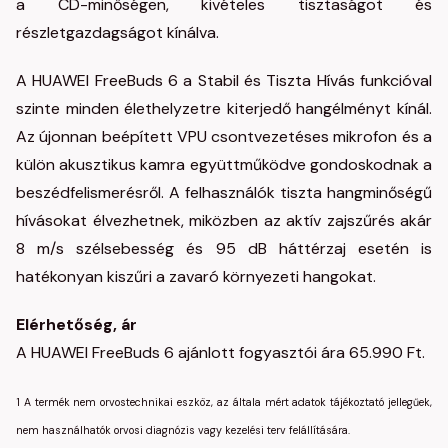
a CD-minőségen, kivételes tisztaságot és
részletgazdagságot kínálva.
A HUAWEI FreeBuds 6 a Stabil és Tiszta Hívás funkcióval
szinte minden élethelyzetre kiterjedő hangélményt kínál.
Az újonnan beépített VPU csontvezetéses mikrofon és a
külön akusztikus kamra együttműködve gondoskodnak a
beszédfelismerésről. A felhasználók tiszta hangminőségű
hívásokat élvezhetnek, miközben az aktív zajszűrés akár
8 m/s szélsebesség és 95 dB háttérzaj esetén is
hatékonyan kiszűri a zavaró környezeti hangokat.
Elérhetőség, ár
A HUAWEI FreeBuds 6 ajánlott fogyasztói ára 65.990 Ft.
1 A termék nem orvostechnikai eszköz, az általa mért adatok tájékoztató jellegűek,
nem használhatók orvosi diagnózis vagy kezelési terv felállítására.