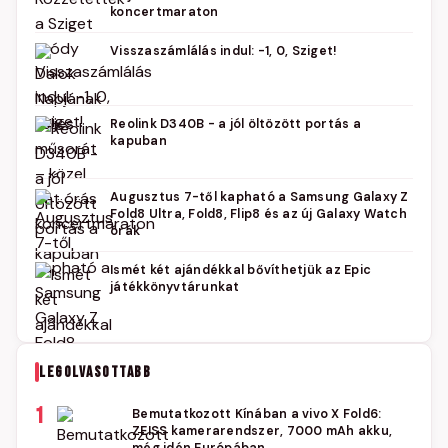
koncertmaraton
Visszaszámlálás indul: -1, 0, Sziget!
Reolink D340B - a jól öltözött portás a
kapuban
Augusztus 7-től kapható a Samsung Galaxy Z
Fold8 Ultra, Fold8, Flip8 és az új Galaxy Watch
órák
Ismét két ajándékkal bővíthetjük az Epic
játékkönyvtárunkat
LEGOLVASOTTABB
1
Bemutatkozott Kínában a vivo X Fold6:
ZEISS kamerarendszer, 7000 mAh akku,