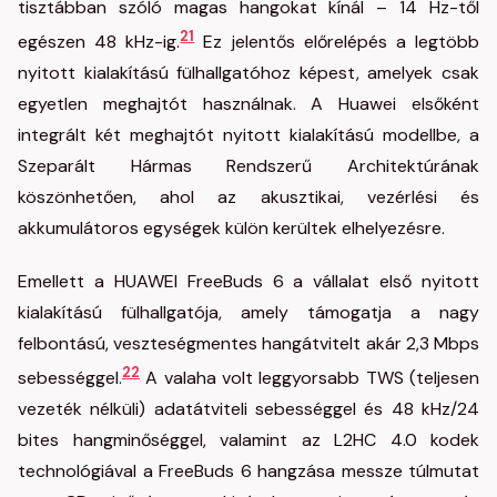
tisztábban szóló magas hangokat kínál – 14 Hz-től
21
egészen 48 kHz-ig.
Ez jelentős előrelépés a legtöbb
nyitott kialakítású fülhallgatóhoz képest, amelyek csak
egyetlen meghajtót használnak. A Huawei elsőként
integrált két meghajtót nyitott kialakítású modellbe, a
Szeparált Hármas Rendszerű Architektúrának
köszönhetően, ahol az akusztikai, vezérlési és
akkumulátoros egységek külön kerültek elhelyezésre.
Emellett a HUAWEI FreeBuds 6 a vállalat első nyitott
kialakítású fülhallgatója, amely támogatja a nagy
felbontású, veszteségmentes hangátvitelt akár 2,3 Mbps
22
sebességgel.
A valaha volt leggyorsabb TWS (teljesen
vezeték nélküli) adatátviteli sebességgel és 48 kHz/24
bites hangminőséggel, valamint az L2HC 4.0 kodek
technológiával a FreeBuds 6 hangzása messze túlmutat