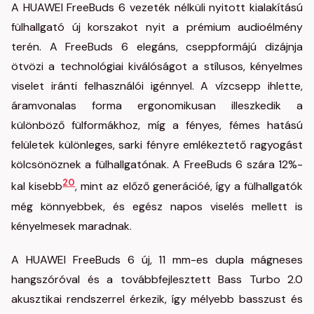
A HUAWEI FreeBuds 6 vezeték nélküli nyitott kialakítású
fülhallgató új korszakot nyit a prémium audioélmény
terén. A FreeBuds 6 elegáns, cseppformájú dizájnja
ötvözi a technológiai kiválóságot a stílusos, kényelmes
viselet iránti felhasználói igénnyel. A vízcsepp ihlette,
áramvonalas forma ergonomikusan illeszkedik a
különböző fülformákhoz, míg a fényes, fémes hatású
felületek különleges, sarki fényre emlékeztető ragyogást
kölcsönöznek a fülhallgatónak. A FreeBuds 6 szára 12%-
20
kal kisebb
, mint az előző generációé, így a fülhallgatók
még könnyebbek, és egész napos viselés mellett is
kényelmesek maradnak.
A HUAWEI FreeBuds 6 új, 11 mm-es dupla mágneses
hangszóróval és a továbbfejlesztett Bass Turbo 2.0
akusztikai rendszerrel érkezik, így mélyebb basszust és