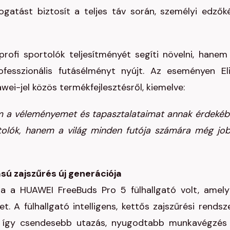
atást biztosít a teljes táv során, személyi edzők
i sportolók teljesítményét segíti növelni, hanem
ofesszionális futásélményt nyújt. Az eseményen El
ei-jel közös termékfejlesztésről, kiemelve:
 a véleményemet és tapasztalataimat annak érdekéb
tolók, hanem a világ minden futója számára még jo
ú zajszűrés új generációja
a a HUAWEI FreeBuds Pro 5 fülhallgató volt, amely
. A fülhallgató intelligens, kettős zajszűrési rendsz
z, így csendesebb utazás, nyugodtabb munkavégzés