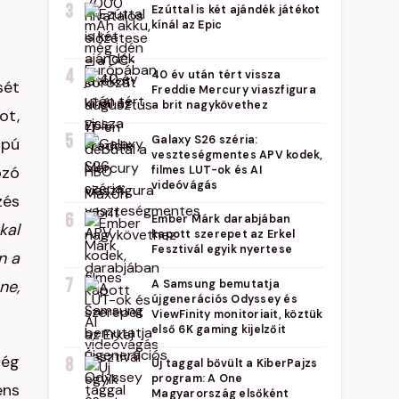
3
Ezúttal is két ajándék játékot
kínál az Epic
4
40 év után tért vissza
sét
Freddie Mercury viaszfigura
a brit nagykövethez
ot,
5
Galaxy S26 széria:
apú
veszteségmentes APV kodek,
ozó
filmes LUT-ok és AI
videóvágás
zés
6
Ember Márk darabjában
kal
kapott szerepet az Erkel
Fesztivál egyik nyertese
n a
7
ne,
A Samsung bemutatja
újgenerációs Odyssey és
ViewFinity monitoriait, köztük
első 6K gaming kijelzőit
még
8
Új taggal bővült a KiberPajzs
program: A One
ens
Magyarország elsőként