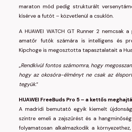
maraton mód pedig strukturált versenytámog
kísérve a futót – közvetlenül a csuklón.
A HUAWEI WATCH GT Runner 2 nemcsak a prof
amatőr futók számára is intelligens és pr
Kipchoge is megosztotta tapasztalatait a Huaw
„
Rendkívül fontos számomra, hogy megosszam
hogy az okosóra-élményt ne csak az élspor
tegyük
.”
HUAWEI FreeBuds Pro 5 – a kettős meghajtás
A madridi bemutató egyik kiemelt újdonság
szintre emeli a zajszűrést és a hangminőséget
folyamatosan alkalmazkodik a környezethe