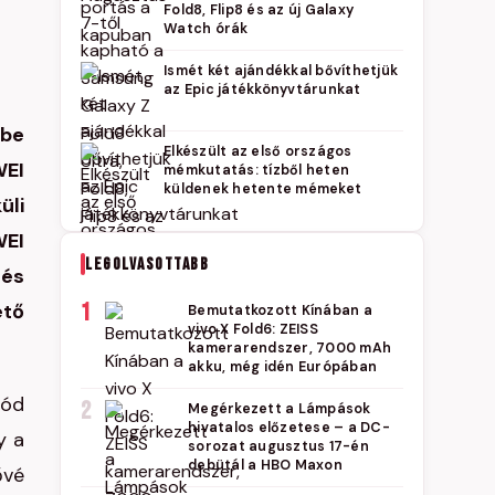
Fold8, Flip8 és az új Galaxy
Watch órák
Ismét két ajándékkal bővíthetjük
az Epic játékkönyvtárunkat
 be
Elkészült az első országos
WEI
mémkutatás: tízből heten
küldenek hetente mémeket
üli
WEI
LEGOLVASOTTABB
 és
ető
1
Bemutatkozott Kínában a
vivo X Fold6: ZEISS
kamerarendszer, 7000 mAh
akku, még idén Európában
mód
2
Megérkezett a Lámpások
hivatalos előzetese – a DC-
y a
sorozat augusztus 17-én
debütál a HBO Maxon
ővé