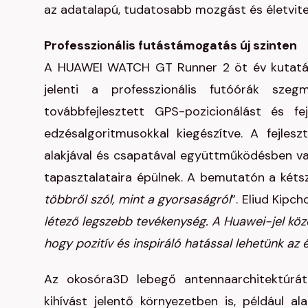
az adatalapú, tudatosabb mozgást és életvitel
Professzionális futástámogatás új szinten
A HUAWEI WATCH GT Runner 2 öt év kutatás-fe
jelenti a professzionális futóórák sz
továbbfejlesztett GPS-pozicionálást és fe
edzésalgoritmusokkal kiegészítve. A fejles
alakjával és csapatával együttműködésben val
tapasztalataira épülnek. A bemutatón a kétsz
többről szól, mint a gyorsaságról
”. Eliud Kipc
létező legszebb tevékenység. A Huawei-jel közös
hogy pozitív és inspiráló hatással lehetünk az é
Az okosóra3D lebegő antennaarchitektúrát
kihívást jelentő környezetben is, például al