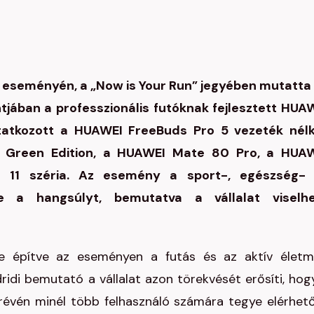
 eseményén, a „Now is Your Run” jegyében mutatta
tjában a professzionális futóknak fejlesztett HUA
atkozott a HUAWEI FreeBuds Pro 5 vezeték nélk
2 Green Edition, a HUAWEI Mate 80 Pro, a HUA
 11 széria. Az esemény a sport-, egészség-
zte a hangsúlyt, bemutatva a vállalat viselh
e építve az eseményen a futás és az aktív élet
ridi bemutató a vállalat azon törekvését erősíti, hog
 révén minél több felhasználó számára tegye elérhet