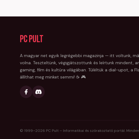
PC Pult
A magyar net egyik legrégebbi magazinja — itt voltunk, má
volna. Teszteltünk, végigjátszottunk és leírtunk mindent, am
gaming, film és kultúra világában. Túléltük a dial-upot, a 
állíthat meg minket semmi! ☕ 🎮
© 1999–
2026
PC Pult – Informatikai és szórakoztató portál. Minden