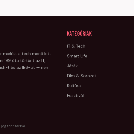
Kategóriák
IT & Tech
r mielőtt a tech menő lett
Smart Life
i '99 óta történt az IT,
Játék
Flash-t és az IE6-ot — nem
Film & Sorozat
Kultúra
Fesztivál
 jog fenntartva.