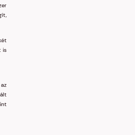
zer
ít,
két
 is
 az
ált
int