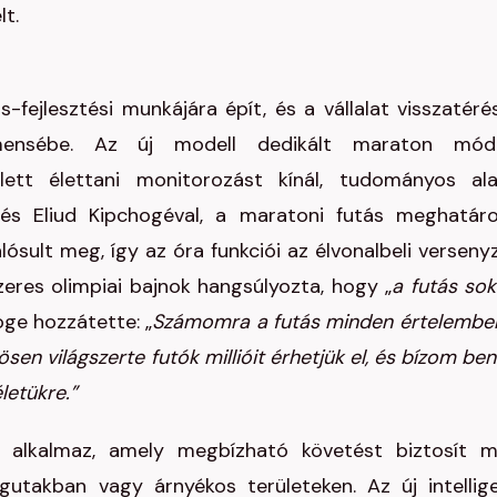
t.
jlesztési munkájára épít, és a vállalat visszatéré
egmensébe. Az új modell dedikált maraton mód
jlett élettani monitorozást kínál, tudományos al
ztés Eliud Kipchogéval, a maratoni futás meghatár
ósult meg, így az óra funkciói az élvonalbeli verseny
eres olimpiai bajnok hangsúlyozta, hogy „
a futás sok
hoge hozzátette: „
Számomra a futás minden értelembe
en világszerte futók millióit érhetjük el, és bízom ben
letükre.”
 alkalmaz, amely megbízható követést biztosít 
agutakban vagy árnyékos területeken. Az új intellig