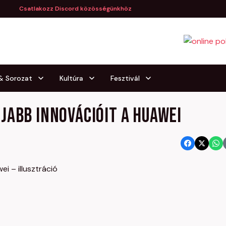
Csatlakozz Discord közösségünkhöz
 & Sorozat
Kultúra
Fesztivál
jabb innovációit a Huawei