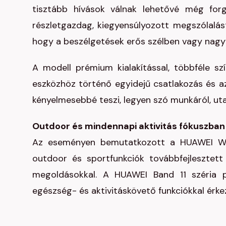
tisztább hívások válnak lehetővé még forg
részletgazdag, kiegyensúlyozott megszólalás
hogy a beszélgetések erős szélben vagy nagyv
A modell prémium kialakítással, többféle szí
eszközhöz történő egyidejű csatlakozás és 
kényelmesebbé teszi, legyen szó munkáról, uta
Outdoor és mindennapi aktivitás fókuszban
Az eseményen bemutatkozott a HUAWEI WAT
outdoor és sportfunkciók továbbfejlesztett 
megoldásokkal. A HUAWEI Band 11 széria p
egészség- és aktivitáskövető funkciókkal érk