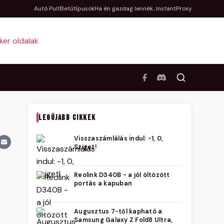
Autó Pult
Betűtípusok
Ha én gazdag lennék...
InstantProxy
LEGÚJABB CIKKEK
Visszaszámlálás indul: -1, 0,
Sziget!
Reolink D340B - a jól öltözött
portás a kapuban
Augusztus 7-től kapható a
Samsung Galaxy Z Fold8 Ultra,