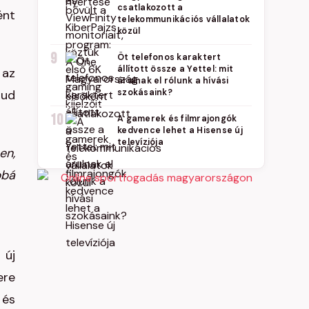
csatlakozott a
ént
telekommunikációs vállalatok
közül
9
Öt telefonos karaktert
állított össze a Yettel: mit
 az
árulnak el rólunk a hívási
iud
szokásaink?
10
A gamerek és filmrajongók
kedvence lehet a Hisense új
televíziója
en,
bbá
 új
ere
 és