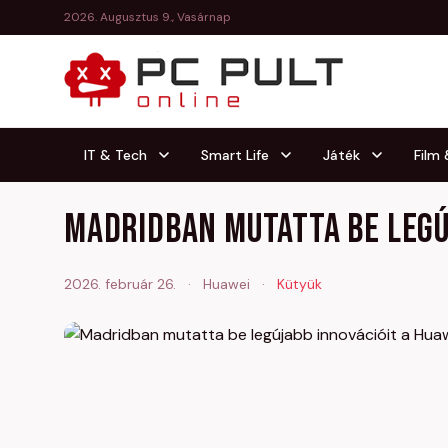
2026. Augusztus 9., Vasárnap
IT & Tech
Smart Life
Játék
Film
Madridban mutatta be legú
2026. február 26.
·
Huawei
·
Kütyük