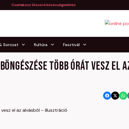
Csatlakozz Discord közösségünkhöz
 & Sorozat
Kultúra
Fesztivál
 böngészése több órát vesz el a