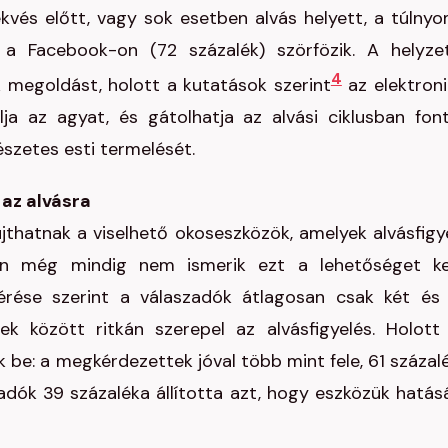
kvés előtt, vagy sok esetben alvás helyett, a túlny
a Facebook-on (72 százalék) szörfözik. A helyze
4
 megoldást, holott a kutatások szerint
az elektroni
lja az agyat, és gátolhatja az alvási ciklusban fon
szetes esti termelését.
 az alvásra
thatnak a viselhető okoseszközök, amelyek alvásfigy
kan még mindig nem ismerik ezt a lehetőséget ke
rése szerint a válaszadók átlagosan csak két és 
k között ritkán szerepel az alvásfigyelés. Holott
 be: a megkérdezettek jóval több mint fele, 61 százal
szadók 39 százaléka állította azt, hogy eszközük hatás