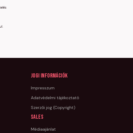
zelés
l.
Jogi információk
Impresszum
Adatvédelmi tájékoztató
Szerzői jog (Copyright)
Sales
Médiaajánlat