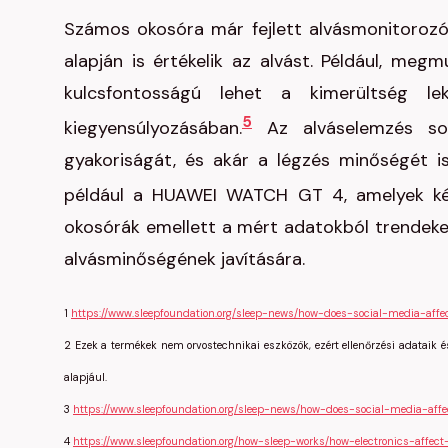
Számos okosóra már fejlett alvásmonitorozó
alapján is értékelik az alvást. Például, meg
kulcsfontosságú lehet a kimerültség le
5
kiegyensúlyozásában.
Az alváselemzés sor
gyakoriságát, és akár a légzés minőségét is 
például a HUAWEI WATCH GT 4, amelyek képe
okosórák emellett a mért adatokból trendeket 
alvásminőségének javítására.
1
https://www.sleepfoundation.org/sleep-news/how-does-social-media-affe
2 Ezek a termékek nem orvostechnikai eszközök, ezért ellenőrzési adataik é
alapjául.
3
https://www.sleepfoundation.org/sleep-news/how-does-social-media-affe
4
https://www.sleepfoundation.org/how-sleep-works/how-electronics-affect