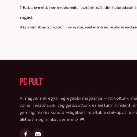
5 Ezek a termékek nem orvostechnikai eszközök, ezért ellenőrzési adataik é
alapjául.
6 Ez a termék nem orvostechnikai eszköz, ezért ellenőrzési adatai és eredmén
PC Pult
A magyar net egyik legrégebbi magazinja — itt voltunk, má
volna. Teszteltünk, végigjátszottunk és leírtunk mindent, am
gaming, film és kultúra világában. Túléltük a dial-upot, a 
állíthat meg minket semmi! ☕ 🎮