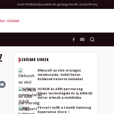
Autó Pult
Betűtípusok
Ha én gazdag lennék...
InstantProxy
z
LEGÚJABB CIKKEK
Elkészült az első országos
mémkutatás: tízből heten
küldenek hetente mémeket
HONOR és ARRI partnerség:
filmes technológiák és új AiMAGE
motor érkezik a mobilokba
Pécsett nyílik a tizedik Samsung
Experience Store –