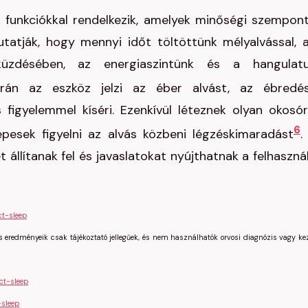
 funkciókkal rendelkezik, amelyek minőségi szempon
mutatják, hogy mennyi időt töltöttünk mélyalvással, 
küzdésében, az energiaszintünk és a hangulat
án az eszköz jelzi az éber alvást, az ébredé
figyelemmel kíséri. Ezenkívül léteznek olyan okosór
6
sek figyelni az alvás közbeni légzéskimaradást
.
állítanak fel és javaslatokat nyújthatnak a felhaszná
ct-sleep
s eredményeik csak tájékoztató jellegűek, és nem használhatók orvosi diagnózis vagy ke
ct-sleep
-sleep