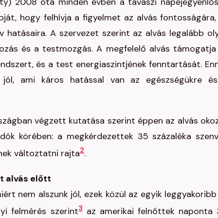
ety) 2008 óta minden évben a tavaszi napéjegyenlő
ját, hogy felhívja a figyelmet az alvás fontosságára,
v hatásaira. A szervezet szerint az alvás legalább ol
kozás és a testmozgás. A megfelelő alvás támogatja
ndszert, és a test energiaszintjének fenntartását. En
 jól, ami káros hatással van az egészségükre é
országban végzett kutatása szerint éppen az alvás oko
adók körében: a megkérdezettek 35 százaléka szen
2
ek változtatni rajta
.
 alvás előtt
ért nem alszunk jól, ezek közül az egyik leggyakoribb
3
yi felmérés szerint
az amerikai felnőttek naponta 