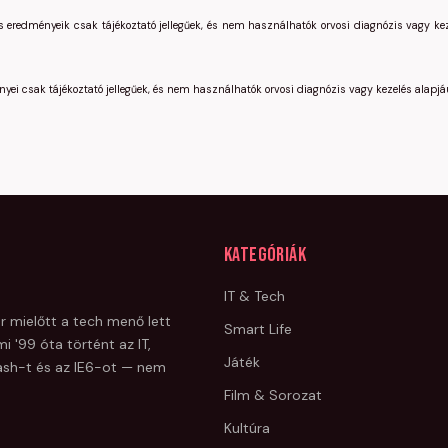
s eredményeik csak tájékoztató jellegűek, és nem használhatók orvosi diagnózis vagy ke
yei csak tájékoztató jellegűek, és nem használhatók orvosi diagnózis vagy kezelés alapjáu
Kategóriák
IT & Tech
r mielőtt a tech menő lett
Smart Life
i '99 óta történt az IT,
Játék
Flash-t és az IE6-ot — nem
Film & Sorozat
Kultúra