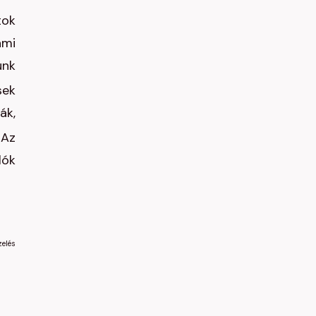
tok
ami
unk
sek
ák,
 Az
lók
zelés