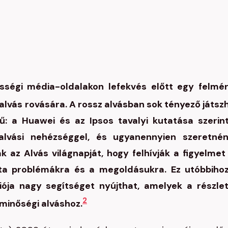
sségi média-oldalakon lefekvés előtt egy felmé
alvás rovására. A rossz alvásban sok tényező játsz
: a Huawei és az Ipsos tavalyi kutatása szerin
lvási nehézséggel, és ugyanennyien szeretné
ák az Alvás világnapját, hogy felhívják a figyelmet
zta problémákra és a megoldásukra. Ez utóbbiho
ciója nagy segítséget nyújthat, amelyek a részle
2
 minőségi alváshoz.