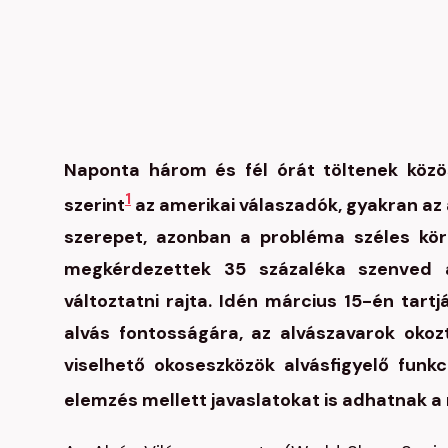
Naponta három és fél órát töltenek közö
1
szerint
az amerikai válaszadók, gyakran az 
szerepet, azonban a probléma széles körű
megkérdezettek 35 százaléka szenved a
változtatni rajta. Idén március 15-én tartj
alvás fontosságára, az alvászavarok oko
viselhető okoseszközök alvásfigyelő funk
elemzés mellett javaslatokat is adhatnak a