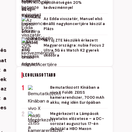
nyitóhétvégén 20%
kedvezménnyel
Az Edda visszatér, Manuel első
önálló nagykoncertjére készül a
Plázs
Két új ZTE készülék érkezett
Magyarországra: nubia Focus 2
rés
Ultra 5G és Watch K2 gyerek
okosóra
hat
t a
LEGOLVASOTTABB
nek
1
 az
Bemutatkozott Kínában a
vivo X Fold6: ZEISS
z a
kamerarendszer, 7000 mAh
akku, még idén Európában
tes
2
Megérkezett a Lámpások
hivatalos előzetese – a DC-
sorozat augusztus 17-én
debütál a HBO Maxon