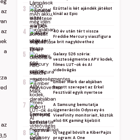
ség
3
Ezúttal is két ajándék játékot
 az
kínál az Epic
yan
 az
4
40 év után tért vissza
Freddie Mercury viaszfigura
nek
a brit nagykövethez
s a
5
Galaxy S26 széria:
veszteségmentes APV kodek,
filmes LUT-ok és AI
videóvágás
zza
6
Ember Márk darabjában
ved
kapott szerepet az Erkel
Fesztivál egyik nyertese
7
A Samsung bemutatja
újgenerációs Odyssey és
ViewFinity monitoriait, köztük
első 6K gaming kijelzőit
 az
8
Új taggal bővült a KiberPajzs
3,5
program: A One