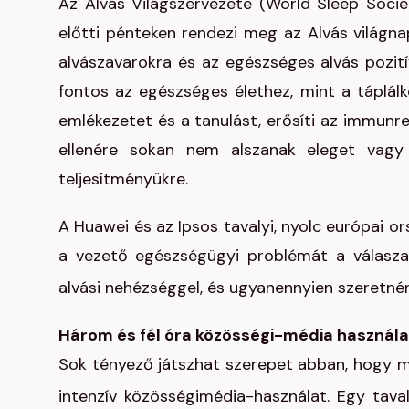
Az Alvás Világszervezete (World Sleep Soci
előtti pénteken rendezi meg az Alvás világnap
alvászavarokra és az egészséges alvás pozití
fontos az egészséges élethez, mint a táplál
emlékezetet és a tanulást, erősíti az immunre
ellenére sokan nem alszanak eleget vagy
teljesítményükre.
A Huawei és az Ipsos tavalyi, nyolc európai 
a vezető egészségügyi problémát a válasz
alvási nehézséggel, és ugyanennyien szeretnén
Három és fél óra közösségi-média használat
Sok tényező játszhat szerepet abban, hogy mi
intenzív közösségimédia-használat. Egy taval