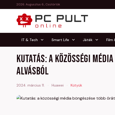
2026. Augusztus 6., Csütörtök
IT & Tech
Smart Life
Játék
Film
Kutatás: a közösségi média
alvásból
2024. március 11.
·
Huawei
·
Kütyük