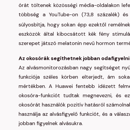
órát töltenek közösségi média-oldalakon lefe
többség a YouTube-on (73,8 százalék) és 
súlyosbítja, hogy sokan épp ezektől remélnek
eszközök által kibocsátott kék fény stimulá
szerepet játszó melatonin nevű hormon termé
Az okosórák segíthetnek jobban odafigyelni
Az alvásmonitorozásban nagy segítséget nyúj
funkciója széles körben elterjedt, ám so
mértékben. A Huawei fentebb idézett felmé
okosóra-funkciót tudtak megnevezni, és eze
okosórát használók pozitív hatásról számolnak
használja az alvásfigyelő funkciót, és a vála
jobban figyelnek alvásukra.