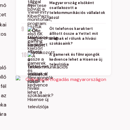
Magyarország elsőként
omó
csatlakozott a
telekommunikációs vállalatok
tet
közül
kai
9
Öt telefonos karaktert
tos
állított össze a Yettel: mit
árulnak el rólunk a hívási
szokásaink?
10
A gamerek és filmrajongók
kedvence lehet a Hisense új
televíziója
elő
llő
fél
 az
éka
ára