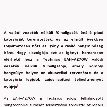
A valódi vezeték nélküli fülhallgatók önálló piaci
kategóriát teremtettek, és az elmúlt években
folyamatosan nőtt az igény a kiváló hangminőség
iránt. Hogy kiszolgálja ezt az igényt, hamarosan
elérhető lesz a Technics EAH-AZ70W valódi
vezeték nélküli fülhallgatója, amely komoly
hangsúlyt helyez az akusztikai tervezésre és a
kategória legjobb zajcsillapítási teljesítményét
1
nyújtja
.
Az EAH-AZ70W a Technics eddig felhalmozott
hangtechnikai tudását felhasználva törekszik az ideális