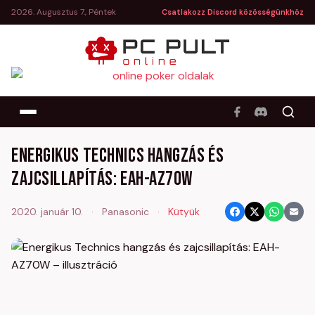
2026. Augusztus 7., Péntek
Csatlakozz Discord közösségünkhöz
Energikus Technics hangzás és
zajcsillapítás: EAH-AZ70W
2020. január 10.
·
Panasonic
·
Kütyük