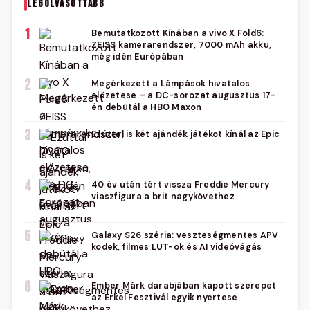
LEGOLVASOTTABB
1
Bemutatkozott Kínában a vivo X Fold6:
ZEISS kamerarendszer, 7000 mAh akku,
még idén Európában
2
Megérkezett a Lámpások hivatalos
előzetese – a DC-sorozat augusztus 17-
én debütál a HBO Maxon
3
Ezúttal is két ajándék játékot kínál az Epic
4
40 év után tért vissza Freddie Mercury
viaszfigura a brit nagykövethez
5
Galaxy S26 széria: veszteségmentes APV
kodek, filmes LUT-ok és AI videóvágás
6
Ember Márk darabjában kapott szerepet
az Erkel Fesztivál egyik nyertese