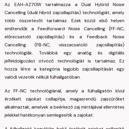
Az EAH-AZ70W tartalmazza a Dual Hybrid Noise
Cancelling (duál hibrid zajcsillapítás) technológiát, amely
több összetevőt tartalmaz. Ezek közül első helyen
említendők a Feedforward Noise Cancelling (FF-NC,
előrecsatoló zajcsillapítás) és a Feedback Noise
Cancelling (FB-NC, visszacsatoló zajcsillapítás)
technológiák. Továbbá egy analóg és digitális
jelfeldolgozást ötvöző technológiát is tartalmaz. Ez
hozza létre a kategória legjobb zajcsillapítását egy
valódi vezeték nélküli fülhallgatóban.
Az FF-NC technológiánál, amely a fülhallgatón kívül
érzékelt zajokat csillapítja, magasrendű zajszűrőket
alkalmaztak, amelyek a beérkező zaj mintájával ellentétes
jelekkel hatékonyan semlegesítik a zajokat.
A fülhallgató kagylóján belül érzékelt zajokat csillapító