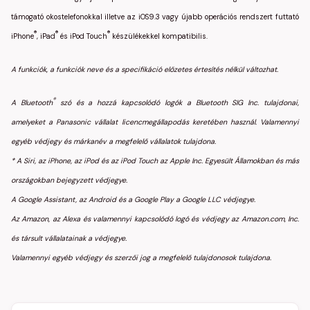
támogató okostelefonokkal illetve az iOS9.3 vagy újabb operációs rendszert futtató
®
®
®
iPhone
, iPad
és iPod Touch
készülékekkel kompatibilis.
A funkciók, a funkciók neve és a specifikáció előzetes értesítés nélkül változhat.
®
A Bluetooth
szó és a hozzá kapcsolódó logók a Bluetooth SIG Inc. tulajdonai,
amelyeket a Panasonic vállalat licencmegállapodás keretében használ. Valamennyi
egyéb védjegy és márkanév a megfelelő vállalatok tulajdona.
* A Siri, az iPhone, az iPod és az iPod Touch az Apple Inc. Egyesült Államokban és más
országokban bejegyzett védjegye.
A Google Assistant, az Android és a Google Play a Google LLC védjegye.
Az Amazon, az Alexa és valamennyi kapcsolódó logó és védjegy az Amazon.com, Inc.
és társult vállalatainak a védjegye.
Valamennyi egyéb védjegy és szerzői jog a megfelelő tulajdonosok tulajdona.