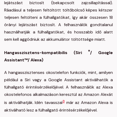
lejátszást biztosít (bekapcsolt zajcsillapítással).
Ráadásul a teljesen feltöltött töltőbölcső képes kétszer
teljesen feltölteni a fülhallgatókat, így akár összesen 18
órányi lejátszást biztosít. A felhasználók gondtalanul
használhatják a fülhallgatókat, és hosszabb idő alatt
sem kell aggódniuk az akkumulátor töltöttsége miatt.
®
Hangasszisztens-kompatibilis (Siri
/ Google
Assistant
™
/ Alexa)
A hangasszisztenses okostelefon funkciók, mint, amilyen
például a Siri vagy a Google Assistant aktiválhatók a
fülhallgató érintésérzékelőjével. A felhasználók az Alexa
okostelefonos alkalmazáson keresztül az Amazon Alexát
3
is aktiválhatják. Idén tavasszal
már az Amazon Alexa is
aktiválható lesz a fülhallgató érintésérzékelőjével.