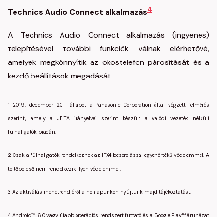
4
Technics Audio Connect alkalmazás
A Technics Audio Connect alkalmazás (ingyenes)
telepítésével további funkciók válnak elérhetővé,
amelyek megkönnyítik az okostelefon párosítását és a
kezdő beállítások megadását.
1 2019. december 20-i állapot a Panasonic Corporation által végzett felmérés
szerint, amely a JEITA irányelvei szerint készült a valódi vezeték nélküli
fülhallgatók piacán.
2 Csak a fülhallgatók rendelkeznek az IPX4 besorolással egyenértékű védelemmel. A
töltőbölcső nem rendelkezik ilyen védelemmel.
3 Az aktiválás menetrendjéről a honlapunkon nyújtunk majd tájékoztatást.
4 Android™ 6.0 vagy újabb operációs rendszert futtató és a Google Play™ áruházat