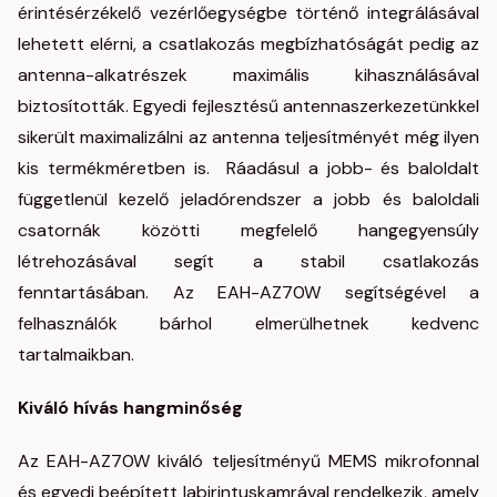
érintésérzékelő vezérlőegységbe történő integrálásával
lehetett elérni, a csatlakozás megbízhatóságát pedig az
antenna-alkatrészek maximális kihasználásával
biztosították. Egyedi fejlesztésű antennaszerkezetünkkel
sikerült maximalizálni az antenna teljesítményét még ilyen
kis termékméretben is. Ráadásul a jobb- és baloldalt
függetlenül kezelő jeladórendszer a jobb és baloldali
csatornák közötti megfelelő hangegyensúly
létrehozásával segít a stabil csatlakozás
fenntartásában. Az EAH-AZ70W segítségével a
felhasználók bárhol elmerülhetnek kedvenc
tartalmaikban.
Kiváló hívás hangminőség
Az EAH-AZ70W kiváló teljesítményű MEMS mikrofonnal
és egyedi beépített labirintuskamrával rendelkezik, amely