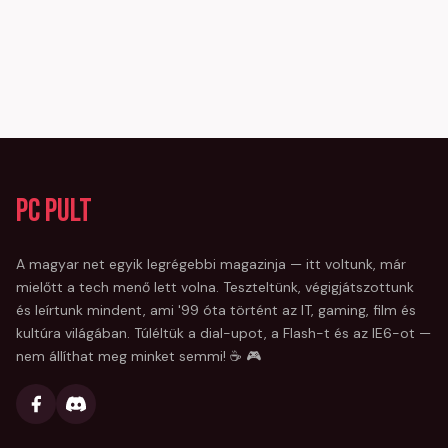
PC Pult
A magyar net egyik legrégebbi magazinja — itt voltunk, már
mielőtt a tech menő lett volna. Teszteltünk, végigjátszottunk
és leírtunk mindent, ami '99 óta történt az IT, gaming, film és
kultúra világában. Túléltük a dial-upot, a Flash-t és az IE6-ot —
nem állíthat meg minket semmi! ☕ 🎮