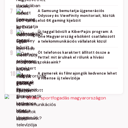
7
A Samsung bemutatja újgenerációs
Odyssey és ViewFinity monitoriait, köztük
első 6K gaming kijelzőit
8
Új taggal bővült a KiberPajzs program: A
One Magyarország elsőként csatlakozott
a telekommunikációs vállalatok közül
9
Öt telefonos karaktert állított össze a
Yettel: mit árulnak el rólunk a hívási
szokásaink?
10
A gamerek és filmrajongók kedvence lehet
a Hisense új televíziója