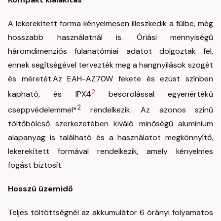
A lekerekített forma kényelmesen illeszkedik a fülbe, még
hosszabb használatnál is. Óriási mennyiségű
háromdimenziós fülanatómiai adatot dolgoztak fel,
ennek segítségével tervezték meg a hangnyílások szögét
és méretét.Az EAH-AZ70W fekete és ezüst színben
2
kapható, és IPX4
besorolással egyenértékű
2
cseppvédelemmel*
rendelkezik. Az azonos színű
töltőbölcső szerkezetében kiváló minőségű alumínium
alapanyag is található és a használatot megkönnyítő,
lekerekített formával rendelkezik, amely kényelmes
fogást biztosít.
Hosszú üzemidő
Teljes töltöttségnél az akkumulátor 6 órányi folyamatos