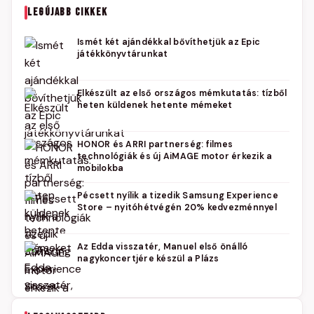
LEGÚJABB CIKKEK
Ismét két ajándékkal bővíthetjük az Epic
játékkönyvtárunkat
Elkészült az első országos mémkutatás: tízből
heten küldenek hetente mémeket
HONOR és ARRI partnerség: filmes
technológiák és új AiMAGE motor érkezik a
mobilokba
Pécsett nyílik a tizedik Samsung Experience
Store – nyitóhétvégén 20% kedvezménnyel
Az Edda visszatér, Manuel első önálló
nagykoncertjére készül a Plázs