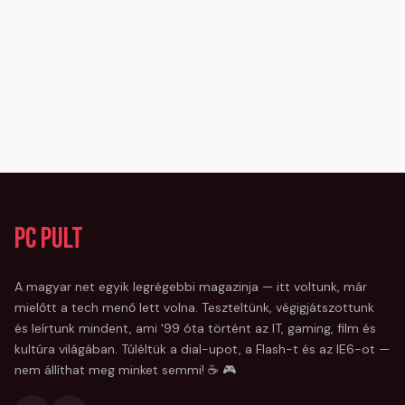
PC Pult
A magyar net egyik legrégebbi magazinja — itt voltunk, már
mielőtt a tech menő lett volna. Teszteltünk, végigjátszottunk
és leírtunk mindent, ami '99 óta történt az IT, gaming, film és
kultúra világában. Túléltük a dial-upot, a Flash-t és az IE6-ot —
nem állíthat meg minket semmi! ☕ 🎮