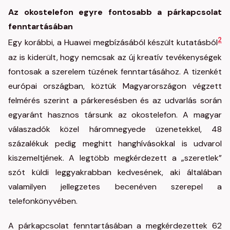
Az okostelefon egyre fontosabb a párkapcsolat
fenntartásában
2
Egy korábbi, a Huawei megbízásából készült kutatásból
az is kiderült, hogy nemcsak az új kreatív tevékenységek
fontosak a szerelem tüzének fenntartásához. A tizenkét
európai országban, köztük Magyarországon végzett
felmérés szerint a párkeresésben és az udvarlás során
egyaránt hasznos társunk az okostelefon. A magyar
válaszadók közel háromnegyede üzenetekkel, 48
százalékuk pedig meghitt hanghívásokkal is udvarol
kiszemeltjének. A legtöbb megkérdezett a „szeretlek”
szót küldi leggyakrabban kedvesének, aki általában
valamilyen jellegzetes becenéven szerepel a
telefonkönyvében.
A párkapcsolat fenntartásában a megkérdezettek 62