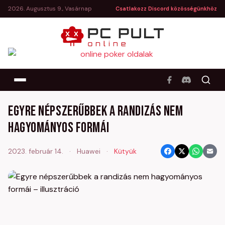
2026. Augusztus 9., Vasárnap
Csatlakozz Discord közösségünkhöz
Egyre népszerűbbek a randizás nem
hagyományos formái
2023. február 14.
·
Huawei
·
Kütyük