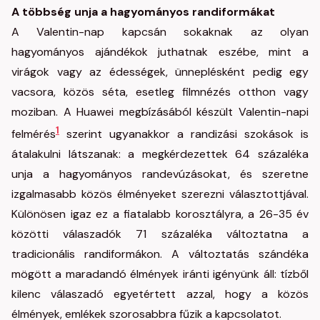
A többség unja a hagyományos randiformákat
A Valentin-nap kapcsán sokaknak az olyan
hagyományos ajándékok juthatnak eszébe, mint a
virágok vagy az édességek, ünneplésként pedig egy
vacsora, közös séta, esetleg filmnézés otthon vagy
moziban. A Huawei megbízásából készült Valentin-napi
1
felmérés
szerint ugyanakkor a randizási szokások is
átalakulni látszanak: a megkérdezettek 64 százaléka
unja a hagyományos randevúzásokat, és szeretne
izgalmasabb közös élményeket szerezni választottjával.
Különösen igaz ez a fiatalabb korosztályra, a 26-35 év
közötti válaszadók 71 százaléka változtatna a
tradicionális randiformákon. A változtatás szándéka
mögött a maradandó élmények iránti igényünk áll: tízből
kilenc válaszadó egyetértett azzal, hogy a közös
élmények, emlékek szorosabbra fűzik a kapcsolatot.