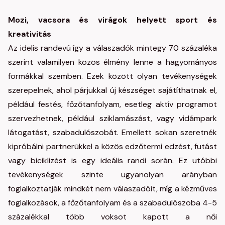
Mozi, vacsora és virágok helyett sport és
kreativitás
Az idelis randevú így a válaszadók mintegy 70 százaléka
szerint valamilyen közös élmény lenne a hagyományos
formákkal szemben. Ezek között olyan tevékenységek
szerepelnek, ahol párjukkal új készséget sajátíthatnak el,
például festés, főzőtanfolyam, esetleg aktív programot
szervezhetnek, például sziklamászást, vagy vidámpark
látogatást, szabadulószobát. Emellett sokan szeretnék
kipróbálni partnerükkel a közös edzőtermi edzést, futást
vagy biciklizést is egy ideális randi során. Ez utóbbi
tevékenységek szinte ugyanolyan arányban
foglalkoztatják mindkét nem válaszadóit, míg a kézműves
foglalkozások, a főzőtanfolyam és a szabadulószoba 4-5
százalékkal több voksot kapott a női