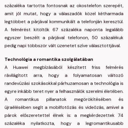
százaléka tartotta fontosnak az okostelefon szerepét,
amit jól mutat, hogy a válaszadók közel kétharmada
legtöbbet a párjával kommunikált a telefonján keresztül.
A felmérést kitöltők 67 százaléka naponta legalább
egyszer beszélt a párjával telefonon, 50 százalékuk
pedig napi többször vált üzenetet szíve választottjával.
Technológia a romantika szolgálatában
A Huawei megbízásából készített friss felmérés
rávilágított arra, hogy a folyamatosan változó
randevúzási szokásokkal párhuzamosan a technológia is
egyre inkább teret nyer a felhasználók szerelmi életében.
A romantikus pillanatok megörökítésében és
újraélésében segít a mobilfotózás és videózás, amivel a
párok előszeretettel élnek is: a megkérdezettek 74
százaléka nyilatkozta, hogy a legromantikusabb