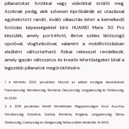
pillanatokat fotókkal vagy videókkal örökíti meg.
Azoknak pedig, akik szívesen kipróbálnák az utazással
egybekötött randit, kiváló választás lehet a kiemelkedő
fotózási képességekkel bíró HUAWEI Mate 50 Pro
készülék, amely portréfotó, illetve széles látószögű
opcióval, vlogfunkcióval, valamint a mobilfotózásban
elsőként változtatható fizikai rekesszel rendelkezik,
amely igazán változatos és kreatív lehetőségeket kínál a
legszebb pillanatok megörökítésére.
1
A felmérés 2023. januárban készült az alábbi országok bevonásával:
Franciaország, Németország, Románia, Olaszország, Lengyelország és Törökország.
N=2550
2
A 2018 januárban felvett felmérésben Magyarországon kívül Ausztria,
Horvátország, Szlovénia, Szerbia, Románia, Bulgária, Lengyelország, Dánia,
Törökország, Csehország és Görögország felhasználóit kérdezték. N=6012