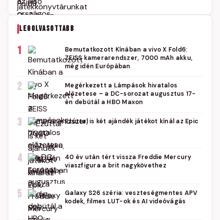
LEGOLVASOTTABB
1
Bemutatkozott Kínában a vivo X Fold6:
ZEISS kamerarendszer, 7000 mAh akku,
még idén Európában
2
Megérkezett a Lámpások hivatalos
előzetese – a DC-sorozat augusztus 17-
én debütál a HBO Maxon
3
Ezúttal is két ajándék játékot kínál az Epic
4
40 év után tért vissza Freddie Mercury
viaszfigura a brit nagykövethez
5
Galaxy S26 széria: veszteségmentes APV
kodek, filmes LUT-ok és AI videóvágás