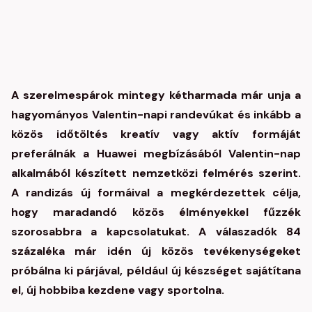
A szerelmespárok mintegy kétharmada már unja a
hagyományos Valentin-napi randevúkat és inkább a
közös időtöltés kreatív vagy aktív formáját
preferálnák a Huawei megbízásából Valentin-nap
alkalmából készített nemzetközi felmérés szerint.
A randizás új formáival a megkérdezettek célja,
hogy maradandó közös élményekkel fűzzék
szorosabbra a kapcsolatukat. A válaszadók 84
százaléka már idén új közös tevékenységeket
próbálna ki párjával, például új készséget sajátítana
el, új hobbiba kezdene vagy sportolna.