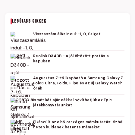
LEGÚJABB CIKKEK
Visszaszámlálás indul: -1, 0, Sziget!
Reolink D340B - a jól öltözött portás a
kapuban
Augusztus 7-től kapható a Samsung Galaxy Z
Fold8 Ultra, Fold8, Flip8 és az új Galaxy Watch
órák
Ismét két ajándékkal bővíthetjük az Epic
játékkönyvtárunkat
Elkészült az első országos mémkutatás: tízből
heten küldenek hetente mémeket