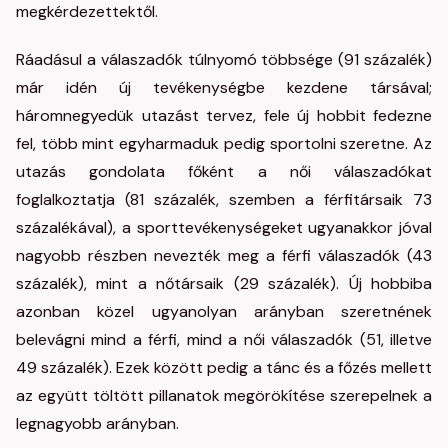
megkérdezettektől.
Ráadásul a válaszadók túlnyomó többsége (91 százalék)
már idén új tevékenységbe kezdene társával;
háromnegyedük utazást tervez, fele új hobbit fedezne
fel, több mint egyharmaduk pedig sportolni szeretne. Az
utazás gondolata főként a női válaszadókat
foglalkoztatja (81 százalék, szemben a férfitársaik 73
százalékával), a sporttevékenységeket ugyanakkor jóval
nagyobb részben nevezték meg a férfi válaszadók (43
százalék), mint a nőtársaik (29 százalék). Új hobbiba
azonban közel ugyanolyan arányban szeretnének
belevágni mind a férfi, mind a női válaszadók (51, illetve
49 százalék). Ezek között pedig a tánc és a főzés mellett
az együtt töltött pillanatok megörökítése szerepelnek a
legnagyobb arányban.