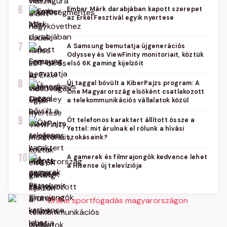
6
Ember Márk darabjában kapott szerepet
az Erkel Fesztivál egyik nyertese
7
A Samsung bemutatja újgenerációs
Odyssey és ViewFinity monitoriait, köztük
első 6K gaming kijelzőit
8
Új taggal bővült a KiberPajzs program: A
One Magyarország elsőként csatlakozott
a telekommunikációs vállalatok közül
9
Öt telefonos karaktert állított össze a
Yettel: mit árulnak el rólunk a hívási
szokásaink?
10
A gamerek és filmrajongók kedvence lehet
a Hisense új televíziója