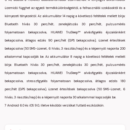
üzemidő függhet az egyedi termékkülönbségektől, a felhasználói szokásoktól és a
környezeti tényezektől. Az akkumulátor 14 napig a következő feltételek mellett bírja:
Bluetooth hívás 30 perc/hét, zenelejátszás 30 perc/hét, pulzusmérés
folyamatosan bekapcsolva, HUAWEI TruSleep™ alvásfigyelés éjszakánként
bekapcsolva, átlagos edzés 90 perc/hét (GPS bekapcsolva), üzenet értesítések
bekapcsolva (50 SMS-üzenet, 6 hívás, 3 riasztás/nap) és a képernyőt naponta 200
alkalommal kapcsolják be. Az akkumulátor 8 napig a következő feltételek mellett
bírja: Bluetooth hívás 30 perc/hét, zenelejátszás 30 perc/hét, pulzusmérés
folyamatosan bekapcsolva, HUAWEI TruSleep™ alvásfigyelés éjszakánként
bekapcsolva, stresszfigyelés folyamatosan bekapcsolva, átlagos edzés 180
perc/hét (GPS bekapcsolva), üzenet értesítések bekapcsolva (50 SMS-üzenet, 6
hívás, 3 riasztás/nap) és a képernyőt naponta 30 alkalommal kapcsolják be.
7 Android 6.0 és iOS 9.0, illetve későbbi verziókat futtató eszközökön.