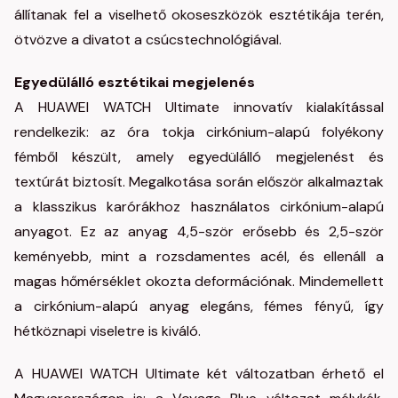
állítanak fel a viselhető okoseszközök esztétikája terén,
ötvözve a divatot a csúcstechnológiával.
Egyedülálló esztétikai megjelenés
A HUAWEI WATCH Ultimate innovatív kialakítással
rendelkezik: az óra tokja cirkónium-alapú folyékony
fémből készült, amely egyedülálló megjelenést és
textúrát biztosít. Megalkotása során először alkalmaztak
a klasszikus karórákhoz használatos cirkónium-alapú
anyagot. Ez az anyag 4,5-ször erősebb és 2,5-ször
keményebb, mint a rozsdamentes acél, és ellenáll a
magas hőmérséklet okozta deformációnak. Mindemellett
a cirkónium-alapú anyag elegáns, fémes fényű, így
hétköznapi viseletre is kiváló.
A HUAWEI WATCH Ultimate két változatban érhető el