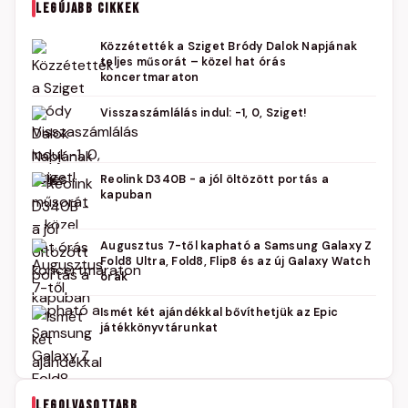
LEGÚJABB CIKKEK
Közzétették a Sziget Bródy Dalok Napjának
teljes műsorát – közel hat órás
koncertmaraton
Visszaszámlálás indul: -1, 0, Sziget!
Reolink D340B - a jól öltözött portás a
kapuban
Augusztus 7-től kapható a Samsung Galaxy Z
Fold8 Ultra, Fold8, Flip8 és az új Galaxy Watch
órák
Ismét két ajándékkal bővíthetjük az Epic
játékkönyvtárunkat
LEGOLVASOTTABB