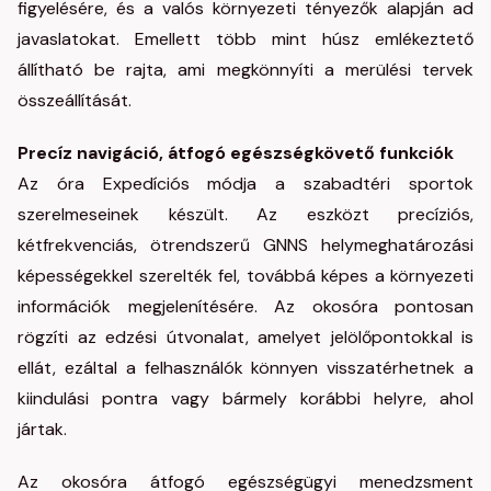
figyelésére, és a valós környezeti tényezők alapján ad
javaslatokat. Emellett több mint húsz emlékeztető
állítható be rajta, ami megkönnyíti a merülési tervek
összeállítását.
Precíz navigáció, átfogó egészségkövető funkciók
Az óra Expedíciós módja a szabadtéri sportok
szerelmeseinek készült. Az eszközt precíziós,
kétfrekvenciás, ötrendszerű GNNS helymeghatározási
képességekkel szerelték fel, továbbá képes a környezeti
információk megjelenítésére. Az okosóra pontosan
rögzíti az edzési útvonalat, amelyet jelölőpontokkal is
ellát, ezáltal a felhasználók könnyen visszatérhetnek a
kiindulási pontra vagy bármely korábbi helyre, ahol
jártak.
Az okosóra átfogó egészségügyi menedzsment