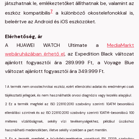
játszhatnak le, emlékeztetőket állíthatnak be, valamint az
7
eszköz kompatibilis
a különböző okostelefonokkal is,
beleértve az Android és iOS eszközöket.
Elérhetőség, ár
A HUAWEI WATCH Ultimate a
MediaMarkt
webáruházában érhető el
, az Expedition Black változat
ajánlott fogyasztói ára 289.999 Ft, a Voyage Blue
változat ajánlott fogyasztói ára 349.999 Ft.
1 A termék nem orvostechnikai eszköz, ezért ellenőrzési adatai és eredményei csak
tájékoztató jellegűek, és nem használhatók orvosi diagnózis vagy kezelés alapjául.
2 Ez a termék megfelel az ISO 22810:2010 szabvány szerinti 10ATM besorolású
ellenállási szintnek és az ISO 22810:2010 szabvány szerinti 10ATM-besorolású 100
méteres vízállóságnak, sekély vízi tevékenységekhez, például úszáshoz
használható medencékben, illetve sekély vizekben a part mentén.
3 Ez a termék megfelel a búvárfelszerelésekre vonatkozó EN 13319 szabvány