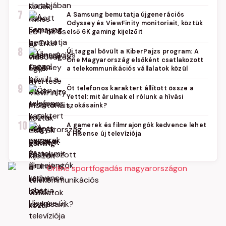
7
A Samsung bemutatja újgenerációs
Odyssey és ViewFinity monitoriait, köztük
első 6K gaming kijelzőit
8
Új taggal bővült a KiberPajzs program: A
One Magyarország elsőként csatlakozott
a telekommunikációs vállalatok közül
9
Öt telefonos karaktert állított össze a
Yettel: mit árulnak el rólunk a hívási
szokásaink?
10
A gamerek és filmrajongók kedvence lehet
a Hisense új televíziója