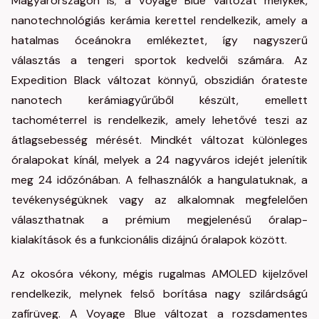
Magyarországon is; a Voyage Blue változat mélykék,
nanotechnológiás kerámia kerettel rendelkezik, amely a
hatalmas óceánokra emlékeztet, így nagyszerű
választás a tengeri sportok kedvelői számára. Az
Expedition Black változat könnyű, obszidián órateste
nanotech kerámiagyűrűből készült, emellett
tachométerrel is rendelkezik, amely lehetővé teszi az
átlagsebesség mérését. Mindkét változat különleges
óralapokat kínál, melyek a 24 nagyváros idejét jelenítik
meg 24 időzónában. A felhasználók a hangulatuknak, a
tevékenységüknek vagy az alkalomnak megfelelően
választhatnak a prémium megjelenésű óralap-
kialakítások és a funkcionális dizájnú óralapok között.
Az okosóra vékony, mégis rugalmas AMOLED kijelzővel
rendelkezik, melynek felső borítása nagy szilárdságú
zafírüveg. A Voyage Blue változat a rozsdamentes