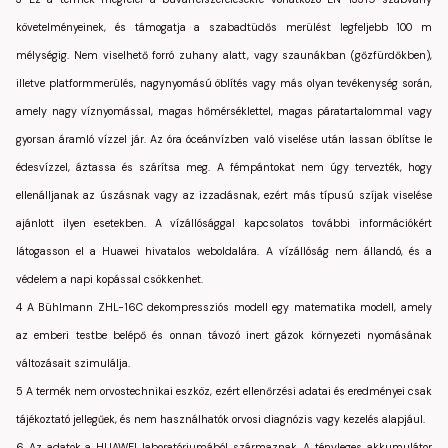
követelményeinek, és támogatja a szabadtüdős merülést legfeljebb 100 m
mélységig. Nem viselhető forró zuhany alatt, vagy szaunákban (gőzfürdőkben),
illetve platformmerülés, nagynyomású öblítés vagy más olyan tevékenység során,
amely nagy víznyomással, magas hőmérséklettel, magas páratartalommal vagy
gyorsan áramló vízzel jár. Az óra óceánvízben való viselése után lassan öblítse le
édesvízzel, áztassa és szárítsa meg. A fémpántokat nem úgy tervezték, hogy
ellenálljanak az úszásnak vagy az izzadásnak, ezért más típusú szíjak viselése
ajánlott ilyen esetekben. A vízállósággal kapcsolatos további információkért
látogasson el a Huawei hivatalos weboldalára. A vízállóság nem állandó, és a
védelem a napi kopással csökkenhet.
4 A Bühlmann ZHL-16C dekompressziós modell egy matematika modell, amely
az emberi testbe belépő és onnan távozó inert gázok környezeti nyomásának
változásait szimulálja.
5 A termék nem orvostechnikai eszköz, ezért ellenőrzési adatai és eredményei csak
tájékoztató jellegűek, és nem használhatók orvosi diagnózis vagy kezelés alapjául.
6 Az adatok a HUAWEI laboratóriumából származnak. A tényleges akkumulátor