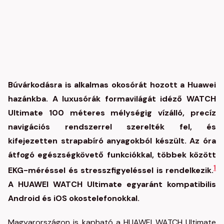
Búvárkodásra is alkalmas okosórát hozott a
Huawei
hazánkba. A luxusórák formavilágát idéző WATCH
Ultimate 100 méteres mélységig vízálló, precíz
navigációs rendszerrel szerelték fel, és
kifejezetten strapabíró anyagokból készült. Az óra
átfogó egészségkövető funkciókkal, többek között
1
EKG-méréssel és stresszfigyeléssel is rendelkezik.
A HUAWEI WATCH Ultimate egyaránt kompatibilis
Android és iOS okostelefonokkal.
Magyarországon is kapható a HUAWEI WATCH Ultimate