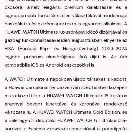
okosóra, amely elegáns, prémium kialakítással és a
legmodernebb funkciók széles választékával mindennapi
használatra és extrém sportokra is egyaránt alkalmas. A
HUAWEI WATCH Ultimate luxusórákat idéző dizájnjával és
gazdag funkcionalitásával idén augusztusban elnyerte az
EISA (Európai Kép- és Hangszövetség) 2023-2024
legjobb prémium okosórájának járó díját is. Az óra
kompatibilis iOS és Android eszközökkel is.
A WATCH Ultimate a napokban újabb társakat is kapott:
a Huawei barcelonai rendezvényén szeptember közepén
mutatkozott be a HUAWEI WATCH Ultimate 18 karátos
arannyal bevont lünettával és koronával rendelkező
változata is. A HUAWEI WATCH Ultimate Gold Edition, és
a vele együtt debütáló HUAWEI WATCH GT 4 okosóra-
sorozat a
Fashion Forward
koncepcióval új paradigmát