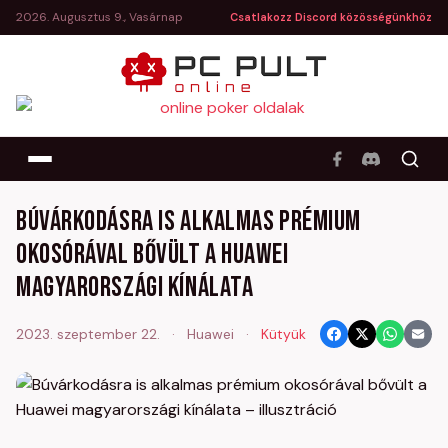
2026. Augusztus 9., Vasárnap
Csatlakozz Discord közösségünkhöz
Búvárkodásra is alkalmas prémium
okosórával bővült a Huawei
magyarországi kínálata
2023. szeptember 22.
·
Huawei
·
Kütyük