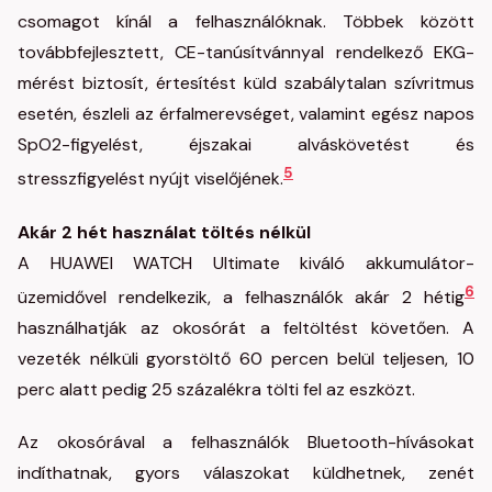
csomagot kínál a felhasználóknak. Többek között
továbbfejlesztett, CE-tanúsítvánnyal rendelkező EKG-
mérést biztosít, értesítést küld szabálytalan szívritmus
esetén, észleli az érfalmerevséget, valamint egész napos
SpO2-figyelést, éjszakai alváskövetést és
5
stresszfigyelést nyújt viselőjének.
Akár 2 hét használat töltés nélkül
A HUAWEI WATCH Ultimate kiváló akkumulátor-
6
üzemidővel rendelkezik, a felhasználók akár 2 hétig
használhatják az okosórát a feltöltést követően. A
vezeték nélküli gyorstöltő 60 percen belül teljesen, 10
perc alatt pedig 25 százalékra tölti fel az eszközt.
Az okosórával a felhasználók Bluetooth-hívásokat
indíthatnak, gyors válaszokat küldhetnek, zenét