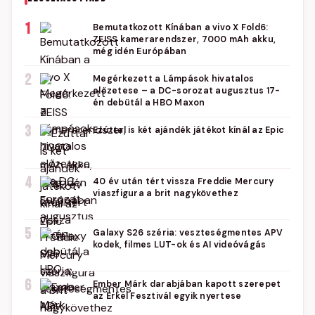
1
Bemutatkozott Kínában a vivo X Fold6:
ZEISS kamerarendszer, 7000 mAh akku,
még idén Európában
2
Megérkezett a Lámpások hivatalos
előzetese – a DC-sorozat augusztus 17-
én debütál a HBO Maxon
3
Ezúttal is két ajándék játékot kínál az Epic
4
40 év után tért vissza Freddie Mercury
viaszfigura a brit nagykövethez
5
Galaxy S26 széria: veszteségmentes APV
kodek, filmes LUT-ok és AI videóvágás
6
Ember Márk darabjában kapott szerepet
az Erkel Fesztivál egyik nyertese