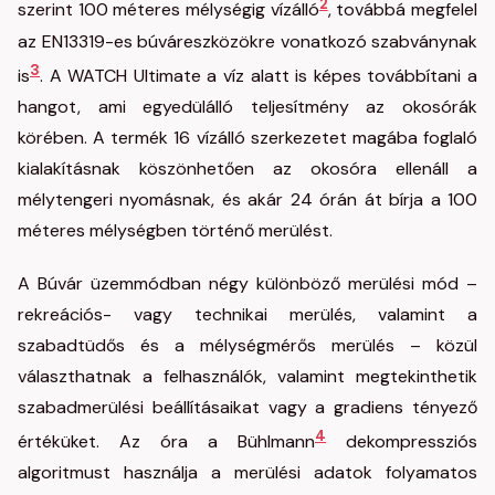
2
szerint 100 méteres mélységig vízálló
, továbbá megfelel
az EN13319-es búváreszközökre vonatkozó szabványnak
3
is
. A WATCH Ultimate a víz alatt is képes továbbítani a
hangot, ami egyedülálló teljesítmény az okosórák
körében. A termék 16 vízálló szerkezetet magába foglaló
kialakításnak köszönhetően az okosóra ellenáll a
mélytengeri nyomásnak, és akár 24 órán át bírja a 100
méteres mélységben történő merülést.
A Búvár üzemmódban négy különböző merülési mód –
rekreációs- vagy technikai merülés, valamint a
szabadtüdős és a mélységmérős merülés – közül
választhatnak a felhasználók, valamint megtekinthetik
szabadmerülési beállításaikat vagy a gradiens tényező
4
értéküket. Az óra a Bühlmann
dekompressziós
algoritmust használja a merülési adatok folyamatos