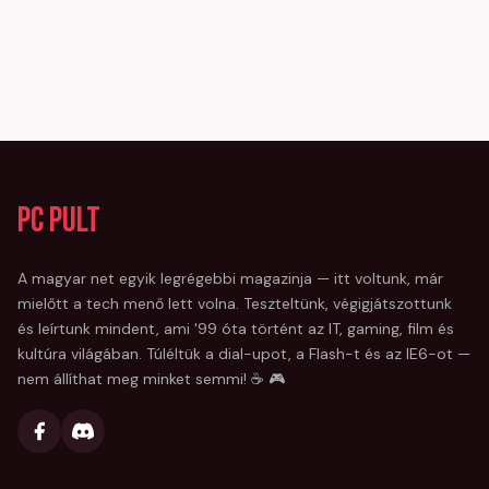
PC Pult
A magyar net egyik legrégebbi magazinja — itt voltunk, már
mielőtt a tech menő lett volna. Teszteltünk, végigjátszottunk
és leírtunk mindent, ami '99 óta történt az IT, gaming, film és
kultúra világában. Túléltük a dial-upot, a Flash-t és az IE6-ot —
nem állíthat meg minket semmi! ☕ 🎮