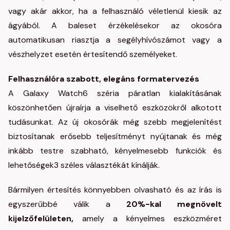
vagy akár akkor, ha a felhasználó véletlenül kiesik az
ágyából. A baleset érzékelésekor az okosóra
automatikusan riasztja a segélyhívószámot vagy a
vészhelyzet esetén értesítendő személyeket.
Felhasználóra szabott, elegáns formatervezés
A Galaxy Watch6 széria páratlan kialakításának
köszönhetően újraírja a viselhető eszközökről alkotott
tudásunkat. Az új okosórák még szebb megjelenítést
biztosítanak erősebb teljesítményt nyújtanak és még
inkább testre szabható, kényelmesebb funkciók és
lehetőségek3 széles választékát kínálják.
Bármilyen értesítés könnyebben olvasható és az írás is
egyszerűbbé válik a
20%-kal megnövelt
kijelzőfelületen
,
amely a kényelmes eszközméret