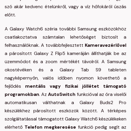
szó akár kedvenc ételünkről, vagy a víz hőfokáról úszás
előtt.
A Galaxy Watch6 széria további Samsung eszközökhöz
csatlakoztatva számtalan lehetőséget biztosít a
felhasználóknak. A továbbfejlesztett
Kameravezérlővel
a párosított Galaxy Z Flip5 kameráján
állíthatják be az
üzemmódot és a zoom mértékét távolról. A Samsung
okostévéken
és a Galaxy Tab S9 tableten
nagyképernyőn, valós időben nyomon követhető a
fejlődés
mentális vagy fizikai jóllétet támogató
programokban
. Az
AutoSwitch
funkcióval az óra viselői
automatikusan válthatnak a Galaxy Buds2 Pro
készülékhez párosított eszközök között. A térképes
szolgáltatással támogatott Galaxy Watch6 készülékeken
elérhető
Telefon megkeresése
funkció
pedig segít az