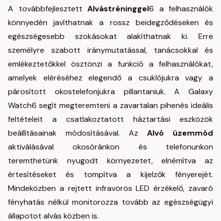
A továbbfejlesztett
Alvástréninggel
6 a felhasználók
könnyedén javíthatnak a rossz beidegződéseken és
egészségesebb szokásokat alakíthatnak ki. Erre
személyre szabott iránymutatással, tanácsokkal és
emlékeztetőkkel ösztönzi a funkció a felhasználókat,
amelyek eléréséhez elegendő a csuklójukra vagy a
párosított okostelefonjukra pillantaniuk. A Galaxy
Watch6 segít megteremteni a zavartalan pihenés ideális
feltételeit a csatlakoztatott háztartási eszközök
beállításainak módosításával. Az
Alvó üzemmód
aktiválásával okosóránkon és telefonunkon
teremthetünk nyugodt környezetet, elnémítva az
értesítéseket és tompítva a kijelzők fényerejét.
Mindeközben a rejtett infravörös LED érzékelő, zavaró
fényhatás nélkül monitorozza tovább az egészségügyi
állapotot alvás közben is.