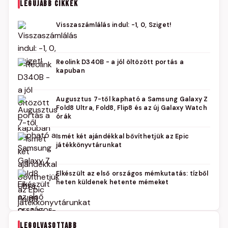
LEGÚJABB CIKKEK
Visszaszámlálás indul: -1, 0, Sziget!
Reolink D340B - a jól öltözött portás a
kapuban
Augusztus 7-től kapható a Samsung Galaxy Z
Fold8 Ultra, Fold8, Flip8 és az új Galaxy Watch
órák
Ismét két ajándékkal bővíthetjük az Epic
játékkönyvtárunkat
Elkészült az első országos mémkutatás: tízből
heten küldenek hetente mémeket
LEGOLVASOTTABB