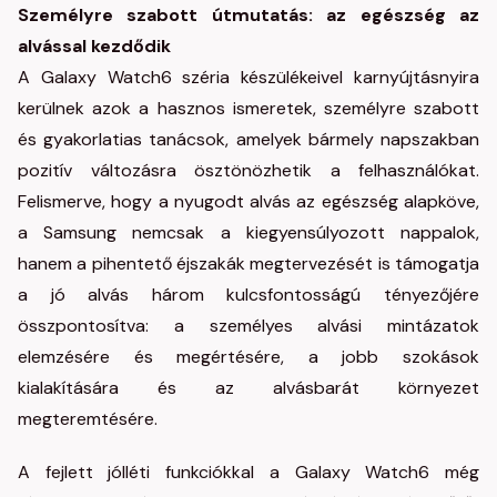
Személyre szabott útmutatás: az egészség az
alvással
kezdődik
A Galaxy Watch6 széria készülékeivel karnyújtásnyira
kerülnek azok a hasznos ismeretek, személyre szabott
és gyakorlatias tanácsok, amelyek bármely napszakban
pozitív változásra ösztönözhetik a felhasználókat.
Felismerve, hogy a nyugodt alvás az egészség alapköve,
a Samsung nemcsak a kiegyensúlyozott nappalok,
hanem a pihentető éjszakák megtervezését is támogatja
a jó alvás három kulcsfontosságú tényezőjére
összpontosítva: a személyes alvási mintázatok
elemzésére és megértésére, a jobb szokások
kialakítására és az alvásbarát környezet
megteremtésére.
A fejlett jólléti funkciókkal a Galaxy Watch6 még