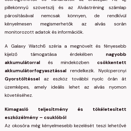
pillekönnyű szövetszíj
és az Alvástréning számlap
párosításával nemcsak könnyen, de rendkívül
kényelmesen megismerhetők az alvás során
monitorozott adatok és információk.
A Galaxy Watch6 széria a megnövelt és fényesebb
kijelző támogatása érdekében
nagyobb
akkumulátorral
és mindeközben
csökkentett
akkumulátorfogyasztással
rendelkezik. Nyolcpercnyi
Gyorstöltéssel
az eszköz további nyolc órán át
üzemképes, amely ideális lehet az alvás nyomon
követéséhez
.
Kimagasló teljesítmény és tökéletesített
eszközélmény – csuklóból
Az okosóra még kényelmesebb kezelését teszi lehetővé