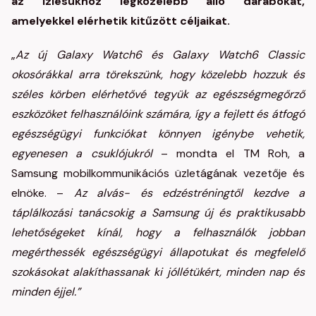
az ízlésükhöz legközelebb álló darabokat,
amelyekkel elérhetik kitűzött céljaikat.
„
Az új Galaxy Watch6 és Galaxy Watch6 Classic
okosórákkal arra törekszünk, hogy közelebb hozzuk és
széles körben elérhetővé tegyük az egészségmegőrző
eszközöket felhasználóink számára, így a fejlett és átfogó
egészségügyi funkciókat könnyen igénybe vehetik,
egyenesen a csuklójukról
– mondta el TM Roh, a
Samsung mobilkommunikációs üzletágának vezetője és
elnöke. –
Az alvás- és edzéstréningtől kezdve a
táplálkozási tanácsokig a Samsung új és praktikusabb
lehetőségeket kínál, hogy a felhasználók jobban
megérthessék egészségügyi állapotukat és megfelelő
szokásokat alakíthassanak ki jóllétükért, minden nap és
minden éjjel.”