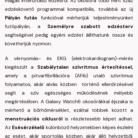
magas intenzitású edzésről. Az okosóra több mint száz
edzéskövető programmal kompatibilis, továbbá az új
Pályán futás
funkcióval mérhetjük teljesítményünket
futópályán, a
Személyre szabott edzésterv
segítségével pedig egyéni edzést állíthatunk össze és
követhetjük nyomon.
A vérnyomás-
és EKG (elektrokardiogram)-mérés
kiegészült a
Szabálytalan szívritmus értesítéssel
,
amely a pitvarfibrillációra (AFib) utaló szívritmus
folyamatos, akár alvás közben
történő ellenőrzésével
segít a szív egészséges működésének mélyebb
megértésében. A Galaxy Watch6 okosórákkal éjszaka is
mérhető a bőrhőmérséklet, ezáltal többek között a
menstruációs ciklusról
is részletesebb képet adhat.
Az
Esésérzékelő
különböző helyzetekben képes észlelni
az esést, akár sportolás közben, akár álló helyzetből,