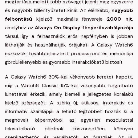
megtartása mellett több szöveget jelenít meg egyszerre
és nagyobb billentyűzetet
kínál. Az élénkebb
, nagyobb
felbontású
kijelző3 maximális fényereje
2000 nit
,
amelyhez az
Always On Display fényerőszabályozója
társul, így a felhasználók erős napfényben is jobban
láthatják és használhatják órájukat. A Galaxy Watch6
eszközök továbbfejlesztett processzora és memóriája
gördülékenyebb és gyorsabb interakciókat3 biztosít.
A Galaxy Watch6 30%-kal vékonyabb keretet kapott,
míg a Watch6 Classic 15%-kal vékonyabb forgatható
lünettával
érkezik, amely kiemeli a jellegzetes köralakú
kijelző szépségét. A széria új, stílusos, interaktív és
informatív számlapjai a lehető legtöbbet hozzák ki a
megnövelt képernyőből, az egyetlen mozdulattal
felcsatolható pántnak köszönhetően könnyen
cserélgethetők és variálhatók az óraszíjak. Az új,