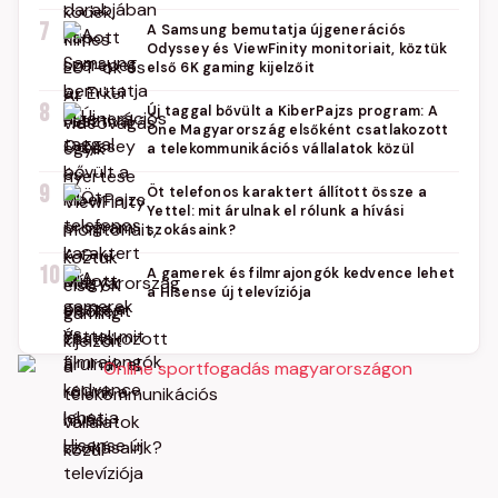
7
A Samsung bemutatja újgenerációs
Odyssey és ViewFinity monitoriait, köztük
első 6K gaming kijelzőit
8
Új taggal bővült a KiberPajzs program: A
One Magyarország elsőként csatlakozott
a telekommunikációs vállalatok közül
9
Öt telefonos karaktert állított össze a
Yettel: mit árulnak el rólunk a hívási
szokásaink?
10
A gamerek és filmrajongók kedvence lehet
a Hisense új televíziója