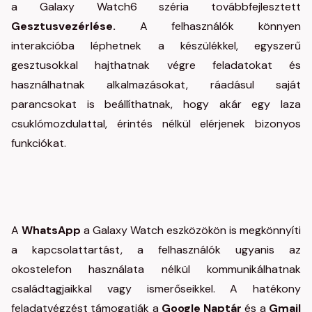
a Galaxy Watch6 széria továbbfejlesztett
Gesztusvezérlése.
A felhasználók könnyen
interakcióba léphetnek a készülékkel, egyszerű
gesztusokkal hajthatnak végre feladatokat és
használhatnak alkalmazásokat, ráadásul saját
parancsokat is beállíthatnak, hogy akár egy laza
csuklómozdulattal, érintés nélkül elérjenek bizonyos
funkciókat.
A
WhatsApp
a Galaxy Watch eszközökön is megkönnyíti
a kapcsolattartást, a felhasználók ugyanis az
okostelefon használata nélkül kommunikálhatnak
családtagjaikkal vagy ismerőseikkel. A hatékony
feladatvégzést támogatják a
Google Naptár
és a
Gmail