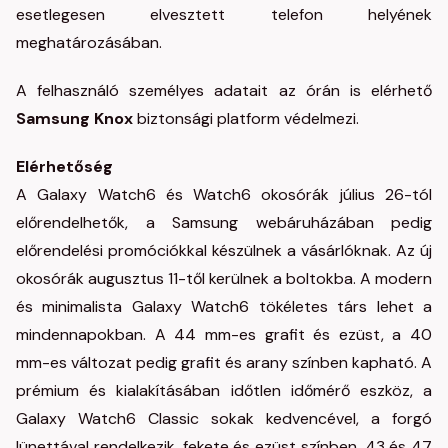
esetlegesen elvesztett telefon helyének
meghatározásában.
A felhasználó személyes adatait az órán is elérhető
Samsung Knox
biztonsági platform védelmezi.
Elérhetőség
A Galaxy Watch6 és Watch6 okosórák július 26-tól
előrendelhetők, a Samsung webáruházában pedig
előrendelési promóciókkal készülnek a vásárlóknak. Az új
okosórák augusztus 11-től kerülnek a boltokba. A modern
és minimalista Galaxy Watch6 tökéletes társ lehet a
mindennapokban. A 44 mm-es grafit és ezüst, a 40
mm-es változat pedig grafit és arany színben kapható. A
prémium és kialakításában időtlen időmérő eszköz, a
Galaxy Watch6 Classic sokak kedvencével, a forgó
lünettával rendelkezik, fekete és ezüst színben, 43 és 47