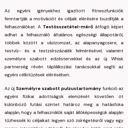
Az egyéni igényekhez igazított fitneszfunkciók
fenntartják a motivációt és céljaik elérésére buzdítják a
felhasználókat. A
Testösszetétel-mérő
átfogó képet
adhat a felhasználó általános egészségi állapotáról,
többek között a vázizomzat, az alapanyagcsere, a
testvíz- és a testzsírszázalék felmérésével, valamint
személyre szabott edzéstervekkel és az új Whisk
partnerség révén táplálkozási tanácsokkal segíti az
egyéni célkitűzések elérésében.
Az új
Személyre szabott
pulzustartomány
funkció az
egyéni fizikai adottságok elemzését
követően öt
különböző futási szintet határoz meg a hatásfoka
alapján, hogy a felhasználók saját állóképességük alapján
tűzhessék ki céljaikat: legyen szó zsírégetésről vagy egy