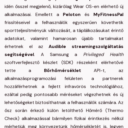
idén ősszel megjelenő, kizárólag Wear OS-en elérhető új
alkalmazásai. Emellett a
Peloton
és
MyFitnessPal
frissítéseivel a felhasználók egyszerűen követhetik
sportteljesítményük változását, a táplálkozásukat érintő
adatokat, valamint hamarosan újabb tartalmakat
érhetnek el az
Audible streamingszolgáltatás
segítségével
. A Samsung a
Privileged Health
szoftverfejlesztő készlet (SDK) részeként elérhetővé
tette a
Bőrhőmérséklet
API-t, az
alkalmazásprogramozási felületen a partnerek
hozzáférhetnek a fejlett infravörös technológiához,
ezáltal pedig pontosabb méréseket végezhetnek és új
lehetőségeket biztosíthatnak a felhasználók számára. Az
ősz során érkező külön letölthető Hőmérő (Thermo
Check) alkalmazással bármilyen fizikai érintkezés nélkül
mérhetjük meg környezetünk hőmérsékletét is, legyen