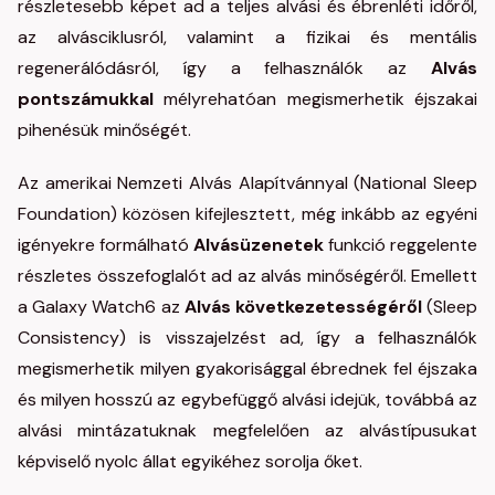
részletesebb képet ad a teljes alvási és ébrenléti időről,
az alvásciklusról, valamint a fizikai és mentális
regenerálódásról, így a felhasználók az
Alvás
pontszámukkal
mélyrehatóan megismerhetik éjszakai
pihenésük minőségét.
Az amerikai Nemzeti Alvás Alapítvánnyal (National Sleep
Foundation) közösen kifejlesztett, még inkább az egyéni
igényekre formálható
Alvásüzenetek
funkció reggelente
részletes összefoglalót ad az alvás minőségéről. Emellett
a Galaxy Watch6 az
Alvás következetességéről
(Sleep
Consistency) is visszajelzést ad, így a felhasználók
megismerhetik milyen gyakorisággal ébrednek fel éjszaka
és milyen hosszú az egybefüggő alvási idejük, továbbá az
alvási mintázatuknak megfelelően az alvástípusukat
képviselő nyolc állat egyikéhez sorolja őket.