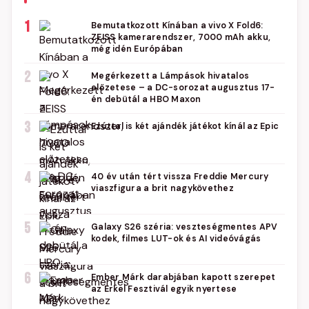
1
Bemutatkozott Kínában a vivo X Fold6:
ZEISS kamerarendszer, 7000 mAh akku,
még idén Európában
2
Megérkezett a Lámpások hivatalos
előzetese – a DC-sorozat augusztus 17-
én debütál a HBO Maxon
3
Ezúttal is két ajándék játékot kínál az Epic
4
40 év után tért vissza Freddie Mercury
viaszfigura a brit nagykövethez
5
Galaxy S26 széria: veszteségmentes APV
kodek, filmes LUT-ok és AI videóvágás
6
Ember Márk darabjában kapott szerepet
az Erkel Fesztivál egyik nyertese