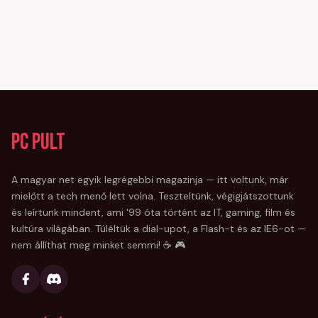
PC Pult
A magyar net egyik legrégebbi magazinja — itt voltunk, már
mielőtt a tech menő lett volna. Teszteltünk, végigjátszottunk
és leírtunk mindent, ami '99 óta történt az IT, gaming, film és
kultúra világában. Túléltük a dial-upot, a Flash-t és az IE6-ot —
nem állíthat meg minket semmi! ☕ 🎮