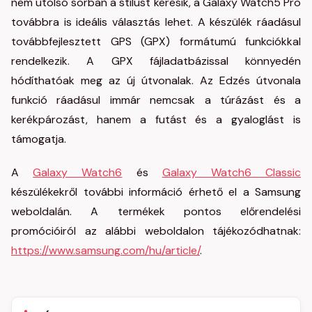
nem utolsó sorban a stílust keresik, a Galaxy Watch5 Pro
továbbra is ideális választás lehet. A készülék ráadásul
továbbfejlesztett GPS (GPX) formátumú funkciókkal
rendelkezik. A GPX fájladatbázissal könnyedén
hódíthatóak meg az új útvonalak. Az Edzés útvonala
funkció ráadásul immár nemcsak a túrázást és a
kerékpározást, hanem a futást és a gyaloglást is
támogatja.
A
Galaxy Watch6
és
Galaxy Watch6 Classic
készülékekről további információ érhető el a Samsung
weboldalán. A termékek pontos előrendelési
promócióiról az alábbi weboldalon tájékozódhatnak:
https://www.samsung.com/hu/article/
.