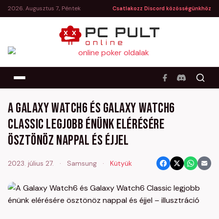
2026. Augusztus 7., Péntek
Csatlakozz Discord közösségünkhöz
A Galaxy Watch6 és Galaxy Watch6
Classic legjobb énünk elérésére
ösztönöz nappal és éjjel
2023. július 27.
·
Samsung
·
Kütyük