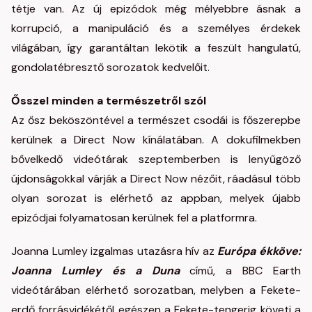
tétje van. Az új epizódok még mélyebbre ásnak a
korrupció, a manipuláció és a személyes érdekek
világában, így garantáltan lekötik a feszült hangulatú,
gondolatébresztő sorozatok kedvelőit.
Ősszel minden a természetről szól
Az ősz beköszöntével a természet csodái is főszerepbe
kerülnek a Direct Now kínálatában. A dokufilmekben
bővelkedő videótárak szeptemberben is lenyűgöző
újdonságokkal várják a Direct Now nézőit, ráadásul több
olyan sorozat is elérhető az appban, melyek újabb
epizódjai folyamatosan kerülnek fel a platformra.
Joanna Lumley izgalmas utazásra hív az
Európa ékköve:
Joanna Lumley és a Duna
című, a BBC Earth
videótárában elérhető sorozatban, melyben a Fekete-
erdő forrásvidékétől egészen a Fekete-tengerig követi a