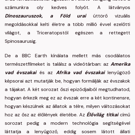
számunkra oly kedves folyót. A látványos
Dinoszauruszok, a Föld urai
úttörő vizuális
megoldásokkal kelti életre a több millió évvel ezelőtti
világot, a Triceratopstól egészen a rettegett
Spinosaurusig.
De a BBC Earth kínálata mellett más csodálatos
természetfilmeket is találsz a videótárban: az
Amerika
vad évszakai
és az
Afrika vad évszakai
lenyűgöző
képsorai azt mutatják be, hogyan formálják az évszakok
a tájakat. A két sorozat őszi epizódjaiból megtudhatod,
hogyan érkezik meg ez az évszak erre a két kontinensre,
hogyan készülnek az állatok a télre, milyen változásokat
hoz az ősz az élőlények életébe. Az
Élővilág titkai
című
sorozat pedig a modern technológia segítségével
láttatja a lenyűgöző, eddig sosem látott állati