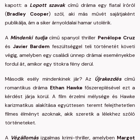
kapott: a
Lopott szavak
című dráma egy fiatal íróról
(
Bradley Cooper
) szól, aki más művét sajátjaként
publikálja, ám a siker árnyoldalai hamar utolérik.
A
Mindenki tudja
című spanyol thriller
Penélope Cruz
és
Javier Bardem
feszültséggel teli történetét követi
végig, amelyben egy családi ünnep drámai eseményekbe
fordul át, amikor egy titokra fény derül.
Második esély mindenkinek jár? Az
Újrakezdés
című
romantikus dráma
Ethan Hawke
főszereplésével ezt a
kérdést járja körül. A film érzelmi mélysége és Hawke
karizmatikus alakítása együttesen teremt felejthetetlen
filmes élményt azoknak, akik szeretik a lélekhez szóló
történeteket.
A
Végállomás
izgalmas krimi-thriller, amelyben
Margot