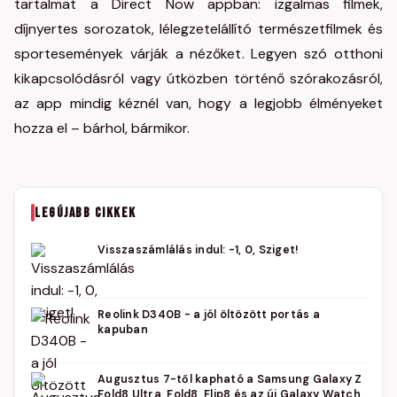
tartalmat a Direct Now appban: izgalmas filmek,
díjnyertes sorozatok, lélegzetelállító természetfilmek és
sportesemények várják a nézőket. Legyen szó otthoni
kikapcsolódásról vagy útközben történő szórakozásról,
az app mindig kéznél van, hogy a legjobb élményeket
hozza el – bárhol, bármikor.
LEGÚJABB CIKKEK
Visszaszámlálás indul: -1, 0, Sziget!
Reolink D340B - a jól öltözött portás a
kapuban
Augusztus 7-től kapható a Samsung Galaxy Z
Fold8 Ultra, Fold8, Flip8 és az új Galaxy Watch