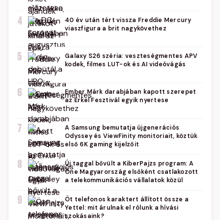
4
40 év után tért vissza Freddie Mercury
viaszfigura a brit nagykövethez
5
Galaxy S26 széria: veszteségmentes APV
kodek, filmes LUT-ok és AI videóvágás
6
Ember Márk darabjában kapott szerepet
az Erkel Fesztivál egyik nyertese
7
A Samsung bemutatja újgenerációs
Odyssey és ViewFinity monitoriait, köztük
első 6K gaming kijelzőit
8
Új taggal bővült a KiberPajzs program: A
One Magyarország elsőként csatlakozott
a telekommunikációs vállalatok közül
9
Öt telefonos karaktert állított össze a
Yettel: mit árulnak el rólunk a hívási
szokásaink?