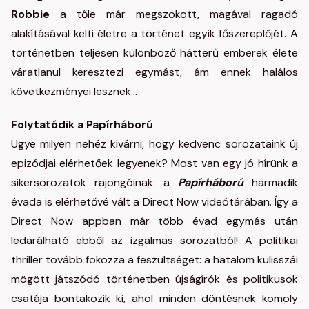
Robbie
a tőle már megszokott, magával ragadó
alakításával kelti életre a történet egyik főszereplőjét. A
történetben teljesen különböző hátterű emberek élete
váratlanul keresztezi egymást, ám ennek halálos
következményei lesznek...
Folytatódik a Papírháború
Ugye milyen nehéz kivárni, hogy kedvenc sorozataink új
epizódjai elérhetőek legyenek? Most van egy jó hírünk a
sikersorozatok rajongóinak: a
Papírháború
harmadik
évada is elérhetővé vált a Direct Now videótárában. Így a
Direct Now appban már több évad egymás után
ledarálható ebből az izgalmas sorozatból! A politikai
thriller tovább fokozza a feszültséget: a hatalom kulisszái
mögött játszódó történetben újságírók és politikusok
csatája bontakozik ki, ahol minden döntésnek komoly