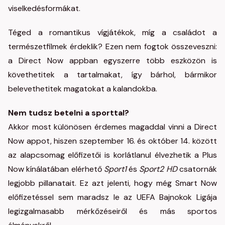
viselkedésformákat.
Téged a romantikus vígjátékok, míg a családot a
természetfilmek érdeklik? Ezen nem fogtok összeveszni:
a Direct Now appban egyszerre több eszközön is
követhetitek a tartalmakat, így bárhol, bármikor
belevethetitek magatokat a kalandokba.
Nem tudsz betelni a sporttal?
Akkor most különösen érdemes magaddal vinni a Direct
Now appot, hiszen szeptember 16. és október 14. között
az alapcsomag előfizetői is korlátlanul élvezhetik a Plus
Now kínálatában elérhető
Sport1
és
Sport2 HD
csatornák
legjobb pillanatait. Ez azt jelenti, hogy még Smart Now
előfizetéssel sem maradsz le az UEFA Bajnokok Ligája
legizgalmasabb mérkőzéseiről és más sportos