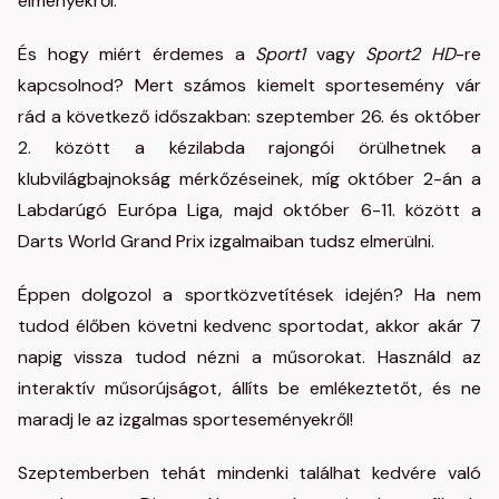
élményekről.
És hogy miért érdemes a
Sport1
vagy
Sport2 HD
-re
kapcsolnod? Mert számos kiemelt sportesemény vár
rád a következő időszakban: szeptember 26. és október
2. között a kézilabda rajongói örülhetnek a
klubvilágbajnokság mérkőzéseinek, míg október 2-án a
Labdarúgó Európa Liga, majd október 6-11. között a
Darts World Grand Prix izgalmaiban tudsz elmerülni.
Éppen dolgozol a sportközvetítések idején? Ha nem
tudod élőben követni kedvenc sportodat, akkor akár 7
napig vissza tudod nézni a műsorokat. Használd az
interaktív műsorújságot, állíts be emlékeztetőt, és ne
maradj le az izgalmas sporteseményekről!
Szeptemberben tehát mindenki találhat kedvére való