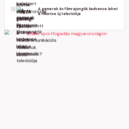
10
A gamerek és filmrajongók kedvence lehet
a Hisense új televíziója