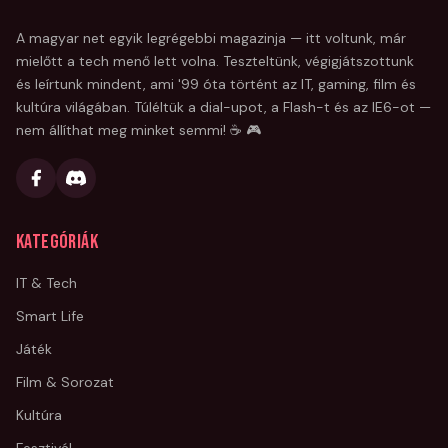
A magyar net egyik legrégebbi magazinja — itt voltunk, már
mielőtt a tech menő lett volna. Teszteltünk, végigjátszottunk
és leírtunk mindent, ami '99 óta történt az IT, gaming, film és
kultúra világában. Túléltük a dial-upot, a Flash-t és az IE6-ot —
nem állíthat meg minket semmi! ☕ 🎮
Kategóriák
IT & Tech
Smart Life
Játék
Film & Sorozat
Kultúra