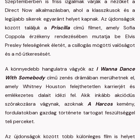
Szeptemberben is friss izgalmak várják a nézőket a
Direct Now alkalmazásban, ahol a klasszikusok és a
legújabb sikerek egyaránt helyet kapnak. Az újdonságok
között találjuk a
Priscilla
című filmet, amely Sofia
Coppola érzékeny rendezésében mutatja be Elvis
Presley feleségének életét, a csillogás mögötti valóságot
és a nő útkeresését.
A könnyedebb hangulatra vágyók az
I Wanna Dance
With Somebody
című zenés drámában merülhetnek el,
amely Whitney Houston felejthetetlen karrierjét és
emlékezetes dalait idézi fel. Akik inkább akciódús
szórakozásra vágynak, azoknak
A Harcos
kemény,
fordulatokban gazdag története tartogat feszültséggel
teli perceket.
Az újdonságok között több különleges film is helyet