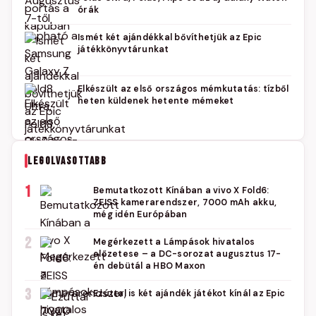
órák
Ismét két ajándékkal bővíthetjük az Epic
játékkönyvtárunkat
Elkészült az első országos mémkutatás: tízből
heten küldenek hetente mémeket
LEGOLVASOTTABB
1
Bemutatkozott Kínában a vivo X Fold6:
ZEISS kamerarendszer, 7000 mAh akku,
még idén Európában
2
Megérkezett a Lámpások hivatalos
előzetese – a DC-sorozat augusztus 17-
én debütál a HBO Maxon
3
Ezúttal is két ajándék játékot kínál az Epic