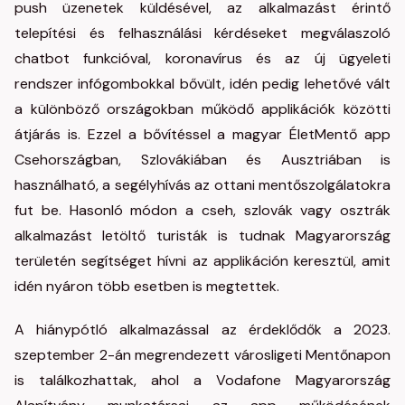
push üzenetek küldésével, az alkalmazást érintő
telepítési és felhasználási kérdéseket megválaszoló
chatbot funkcióval, koronavírus és az új ügyeleti
rendszer infógombokkal bővült, idén pedig lehetővé vált
a különböző országokban működő applikációk közötti
átjárás is. Ezzel a bővítéssel a magyar ÉletMentő app
Csehországban, Szlovákiában és Ausztriában is
használható, a segélyhívás az ottani mentőszolgálatokra
fut be. Hasonló módon a cseh, szlovák vagy osztrák
alkalmazást letöltő turisták is tudnak Magyarország
területén segítséget hívni az applikáción keresztül, amit
idén nyáron több esetben is megtettek.
A hiánypótló alkalmazással az érdeklődők a 2023.
szeptember 2-án megrendezett városligeti Mentőnapon
is találkozhattak, ahol a Vodafone Magyarország