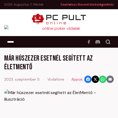
2026. Augusztus 7., Péntek
Csatlakozz Discord közösségünkhöz
Már húszezer esetnél segített az
ÉletMentő
2023. szeptember 5.
·
Vodafone
·
Appok