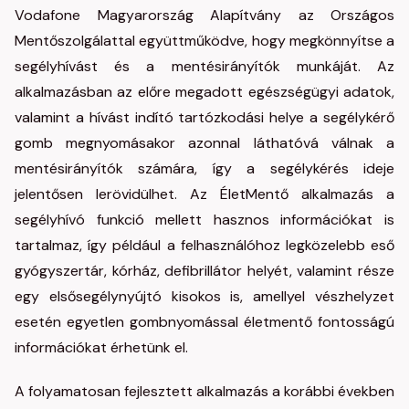
Vodafone Magyarország Alapítvány az Országos
Mentőszolgálattal együttműködve, hogy megkönnyítse a
segélyhívást és a mentésirányítók munkáját. Az
alkalmazásban az előre megadott egészségügyi adatok,
valamint a hívást indító tartózkodási helye a segélykérő
gomb megnyomásakor azonnal láthatóvá válnak a
mentésirányítók számára, így a segélykérés ideje
jelentősen lerövidülhet. Az ÉletMentő alkalmazás a
segélyhívó funkció mellett hasznos információkat is
tartalmaz, így például a felhasználóhoz legközelebb eső
gyógyszertár, kórház, defibrillátor helyét, valamint része
egy elsősegélynyújtó kisokos is, amellyel vészhelyzet
esetén egyetlen gombnyomással életmentő fontosságú
információkat érhetünk el.
A folyamatosan fejlesztett alkalmazás a korábbi években