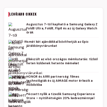
LEGÚJABB CIKKEK
Augusztus 7-től kapható a Samsung Galaxy Z
Fold8 Ultra, Fold8, Flip8 és az új Galaxy Watch
órák
Ismét két ajándékkal bővíthetjük az Epic
játékkönyvtárunkat
Elkészült az első országos mémkutatás: tízből
heten küldenek hetente mémeket
HONOR és ARRI partnerség: filmes
technológiák és új AiMAGE motor érkezik a
mobilokba
Pécsett nyílik a tizedik Samsung Experience
Store – nyitóhétvégén 20% kedvezménnyel