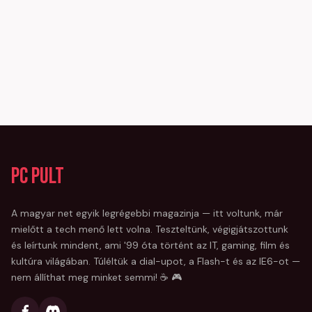
PC Pult
A magyar net egyik legrégebbi magazinja — itt voltunk, már
mielőtt a tech menő lett volna. Teszteltünk, végigjátszottunk
és leírtunk mindent, ami '99 óta történt az IT, gaming, film és
kultúra világában. Túléltük a dial-upot, a Flash-t és az IE6-ot —
nem állíthat meg minket semmi! ☕ 🎮