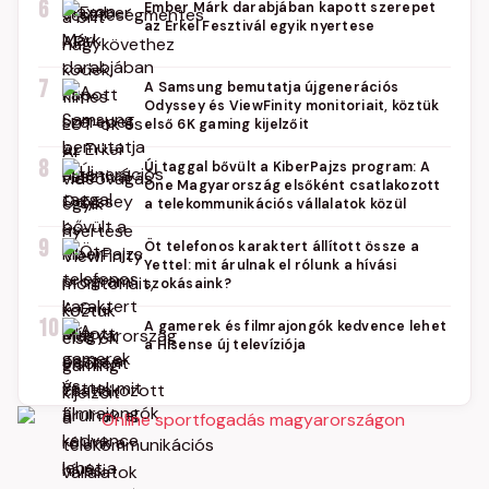
6
Ember Márk darabjában kapott szerepet
az Erkel Fesztivál egyik nyertese
7
A Samsung bemutatja újgenerációs
Odyssey és ViewFinity monitoriait, köztük
első 6K gaming kijelzőit
8
Új taggal bővült a KiberPajzs program: A
One Magyarország elsőként csatlakozott
a telekommunikációs vállalatok közül
9
Öt telefonos karaktert állított össze a
Yettel: mit árulnak el rólunk a hívási
szokásaink?
10
A gamerek és filmrajongók kedvence lehet
a Hisense új televíziója