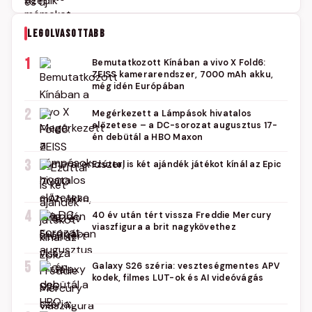
LEGOLVASOTTABB
1
Bemutatkozott Kínában a vivo X Fold6:
ZEISS kamerarendszer, 7000 mAh akku,
még idén Európában
2
Megérkezett a Lámpások hivatalos
előzetese – a DC-sorozat augusztus 17-
én debütál a HBO Maxon
3
Ezúttal is két ajándék játékot kínál az Epic
4
40 év után tért vissza Freddie Mercury
viaszfigura a brit nagykövethez
5
Galaxy S26 széria: veszteségmentes APV
kodek, filmes LUT-ok és AI videóvágás