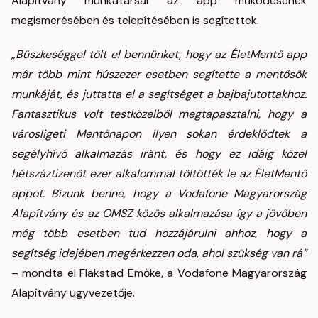
Alapítvány munkatársai az app működésének
megismerésében és telepítésében is segítettek.
„Büszkeséggel tölt el bennünket, hogy az ÉletMentő app
már több mint húszezer esetben segítette a mentősök
munkáját, és juttatta el a segítséget a bajbajutottakhoz.
Fantasztikus volt testközelből megtapasztalni, hogy a
városligeti Mentőnapon ilyen sokan érdeklődtek a
segélyhívó alkalmazás iránt, és hogy ez idáig közel
hétszáztizenöt ezer alkalommal töltötték le az ÉletMentő
appot. Bízunk benne, hogy a Vodafone Magyarország
Alapítvány és az OMSZ közös alkalmazása így a jövőben
még több esetben tud hozzájárulni ahhoz, hogy a
segítség idejében megérkezzen oda, ahol szükség van rá”
– mondta el Flakstad Emőke, a Vodafone Magyarország
Alapítvány ügyvezetője.