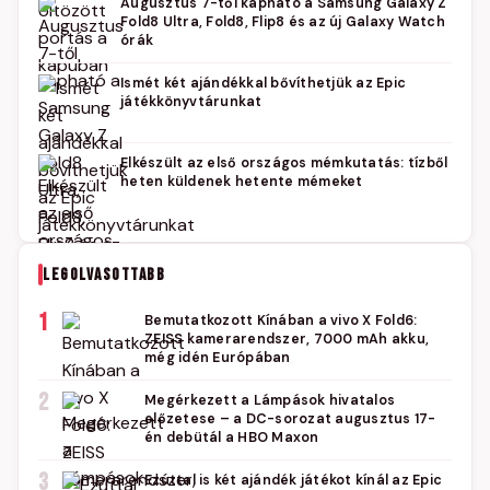
Augusztus 7-től kapható a Samsung Galaxy Z
Fold8 Ultra, Fold8, Flip8 és az új Galaxy Watch
órák
Ismét két ajándékkal bővíthetjük az Epic
játékkönyvtárunkat
Elkészült az első országos mémkutatás: tízből
heten küldenek hetente mémeket
LEGOLVASOTTABB
1
Bemutatkozott Kínában a vivo X Fold6:
ZEISS kamerarendszer, 7000 mAh akku,
még idén Európában
2
Megérkezett a Lámpások hivatalos
előzetese – a DC-sorozat augusztus 17-
én debütál a HBO Maxon
3
Ezúttal is két ajándék játékot kínál az Epic