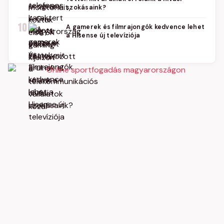
szokásaink?
10
A gamerek és filmrajongók kedvence lehet
a Hisense új televíziója