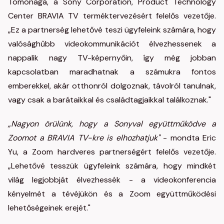
Tomonaga, a Sony Corporation, Product Technology
Center BRAVIA TV terméktervezésért felelős vezetője.
„Ez a partnerség lehetővé teszi ügyfeleink számára, hogy
valósághűbb videokommunikációt élvezhessenek a
nappalik nagy TV-képernyőin, így még jobban
kapcsolatban maradhatnak a számukra fontos
emberekkel, akár otthonról dolgoznak, távolról tanulnak,
vagy csak a barátaikkal és családtagjaikkal találkoznak."
„Nagyon örülünk, hogy a Sonyval együttműködve a
Zoomot a BRAVIA TV-kre is elhozhatjuk"
- mondta Eric
Yu, a Zoom hardveres partnerségért felelős vezetője.
„Lehetővé tesszük ügyfeleink számára, hogy mindkét
világ legjobbját élvezhessék - a videokonferencia
kényelmét a tévéjükön és a Zoom együttműködési
lehetőségeinek erejét."