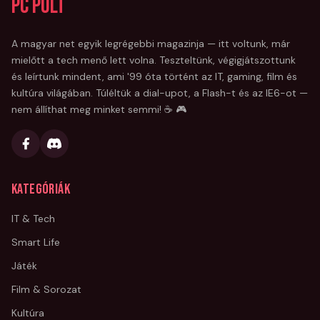
PC Pult
A magyar net egyik legrégebbi magazinja — itt voltunk, már
mielőtt a tech menő lett volna. Teszteltünk, végigjátszottunk
és leírtunk mindent, ami '99 óta történt az IT, gaming, film és
kultúra világában. Túléltük a dial-upot, a Flash-t és az IE6-ot —
nem állíthat meg minket semmi! ☕ 🎮
Kategóriák
IT & Tech
Smart Life
Játék
Film & Sorozat
Kultúra