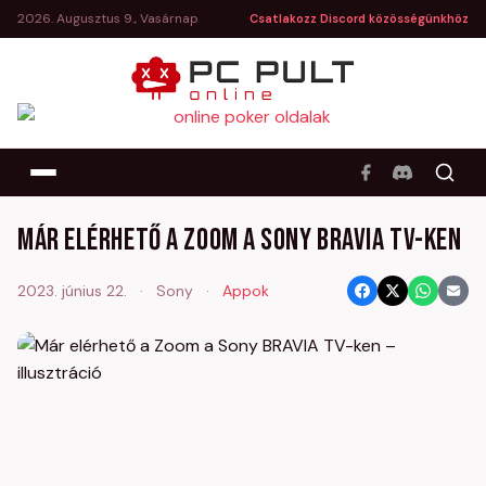
2026. Augusztus 9., Vasárnap
Csatlakozz Discord közösségünkhöz
Már elérhető a Zoom a Sony BRAVIA TV-ken
2023. június 22.
·
Sony
·
Appok