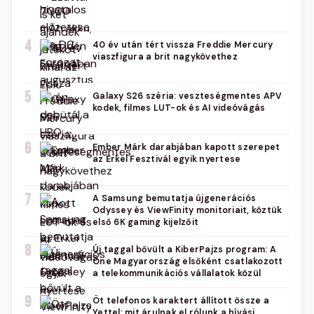
4
40 év után tért vissza Freddie Mercury
viaszfigura a brit nagykövethez
5
Galaxy S26 széria: veszteségmentes APV
kodek, filmes LUT-ok és AI videóvágás
6
Ember Márk darabjában kapott szerepet
az Erkel Fesztivál egyik nyertese
7
A Samsung bemutatja újgenerációs
Odyssey és ViewFinity monitoriait, köztük
első 6K gaming kijelzőit
8
Új taggal bővült a KiberPajzs program: A
One Magyarország elsőként csatlakozott
a telekommunikációs vállalatok közül
9
Öt telefonos karaktert állított össze a
Yettel: mit árulnak el rólunk a hívási