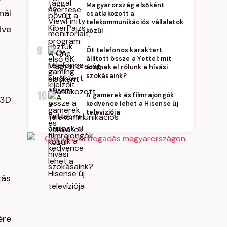
Magyarország elsőként
nál
csatlakozott a
telekommunikációs vállalatok
dve
közül
9
Öt telefonos karaktert
állított össze a Yettel: mit
árulnak el rólunk a hívási
szokásaink?
10
A gamerek és filmrajongók
3D
kedvence lehet a Hisense új
televíziója
tás
ére