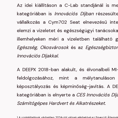
Az idei kiállításon a C-Lab standjánál is 
kategóriában is
Innovációs Díjban
részesülte
vállalkozás a Cym702 Seat elnevezésű intel
elemzi a vizeletet és egészségügyi tanácsoka
illemhelyeken méri a vizeletben található 
Egészség, Okosvárosok
és az
Egészségbizto
Innovációs Díjakkal.
A DEEPX 2018-ban alakult, és élvonalbeli MI
feldolgozásához, mint a mélytanuláson 
képosztályozás és képminőség-javítás. A DE
kategóriában is elnyerte a
CES Innovációs Díj
Számítógépes Hardvert és Alkatrészeket.
1 A szolgáltatások várhatóan 2024-től válnak elérhetővé az Egyesült Álla