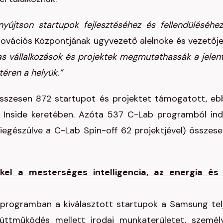
yújtson startupok fejlesztéséhez és fellendüléséhe
ovációs Központjának ügyvezető alelnöke és vezetője
mas vállalkozások és projektek megmutathassák a jelen
téren a helyük.”
sszesen 872 startupot és projektet támogatott, eb
Inside keretében. Azóta 537 C-Lab programból ind
kiegészülve a C-Lab Spin-off 62 projektjével) összese
kkel a mesterséges intelligencia, az energia és
programban a kiválasztott startupok a Samsung tel
yüttműködés mellett irodai munkaterületet, személ