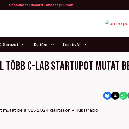
Csatlakozz Discord közösségünkhöz
 & Sorozat
Kultúra
Fesztivál
l több C-Lab startupot mutat b