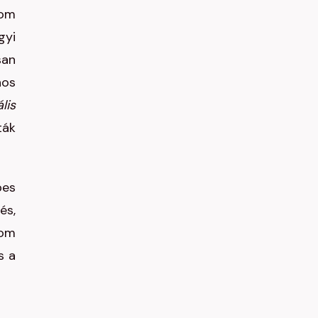
rom
gyi
san
nos
ális
ták
pes
és,
rom
s a