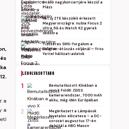
önálló nagykoncertjére készül a
Plázs
Két új ZTE készülék érkezett
Magyarországra: nubia Focus 2
Ultra 5G és Watch K2 gyerek
okosóra
Tízszeres SMS-forgalom a
on,
Balaton-átúszás céljánál — friss
Yettel hálózati adatok
 és
eka
LEGOLVASOTTABB
12.
1
Bemutatkozott Kínában a
vivo X Fold6: ZEISS
kamerarendszer, 7000 mAh
z a
akku, még idén Európában
y a
2
Megérkezett a Lámpások
hivatalos előzetese – a DC-
eti
sorozat augusztus 17-én
debütál a HBO Maxon