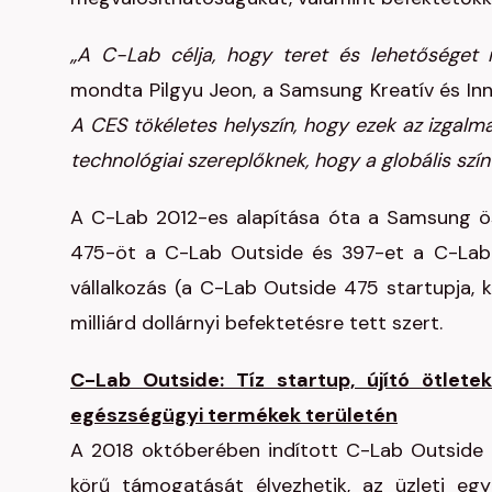
„A C-Lab célja, hogy teret és lehetőséget n
mondta Pilgyu Jeon, a Samsung Kreatív és Inn
A CES tökéletes helyszín, hogy ezek az izgal
technológiai szereplőknek, hogy a globális szín
A C-Lab 2012-es alapítása óta a Samsung ö
475-öt a C-Lab Outside és 397-et a C-Lab 
vállalkozás (a C-Lab Outside 475 startupja, 
milliárd dollárnyi befektetésre tett szert.
C-Lab Outside: Tíz startup, újító ötlete
egészségügyi termékek területén
A 2018 októberében indított C-Lab Outside 
körű támogatását élvezhetik, az üzleti eg