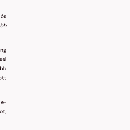
iós
obb
ung
sel
abb
ott
 e-
ot,