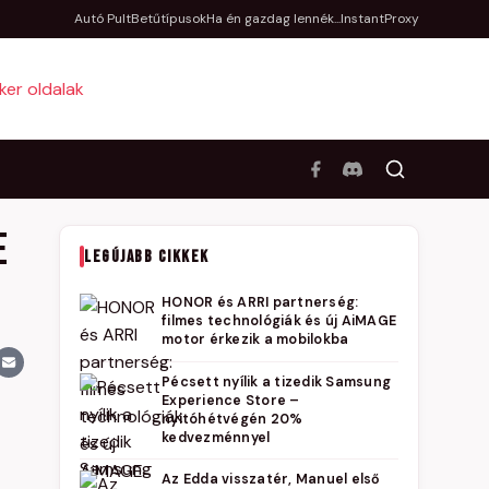
Autó Pult
Betűtípusok
Ha én gazdag lennék...
InstantProxy
e
LEGÚJABB CIKKEK
HONOR és ARRI partnerség:
filmes technológiák és új AiMAGE
motor érkezik a mobilokba
Pécsett nyílik a tizedik Samsung
Experience Store –
nyitóhétvégén 20%
kedvezménnyel
Az Edda visszatér, Manuel első