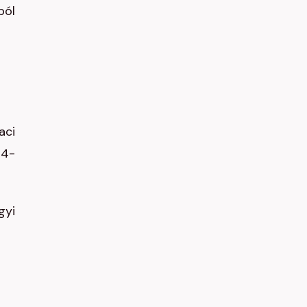
ból
aci
24-
gyi