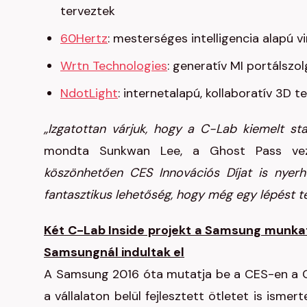
terveztek
60Hertz
: mesterséges intelligencia alapú 
Wrtn Technologies
: generatív MI portálszo
NdotLight
: internetalapú, kollaboratív 3D 
„Izgatottan várjuk, hogy a C-Lab kiemelt st
mondta Sunkwan Lee, a Ghost Pass vezé
köszönhetően CES Innovációs Díjat is nyerh
fantasztikus lehetőség, hogy még egy lépést t
Két C-Lab Inside projekt a Samsung munkat
Samsungnál indultak el
A Samsung 2016 óta mutatja be a CES-en a C-Lab
a vállalaton belül fejlesztett ötletet is isme