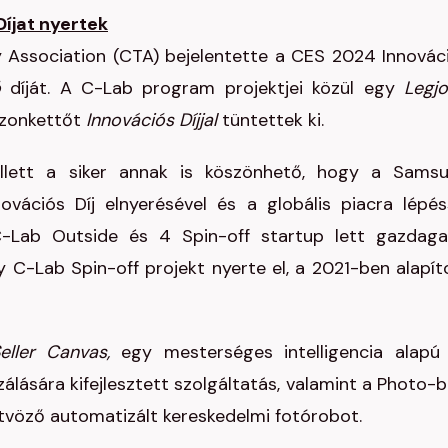
Díjat nyertek
ssociation (CTA) bejelentette a CES 2024 Innovác
ió
díját. A C-Lab program projektjei közül egy
Legj
szonkettőt
Innovációs Díjjal
tüntettek ki.
llett a siker annak is köszönhető, hogy a Sams
ációs Díj elnyerésével és a globális piacra lépés
-Lab Outside és 4 Spin-off startup lett gazdag
 C-Lab Spin-off projekt nyerte el, a 2021-ben alapít
eller Canvas,
egy mesterséges intelligencia alapú
lására kifejlesztett szolgáltatás, valamint a Photo-b
ötvöző automatizált kereskedelmi fotórobot.