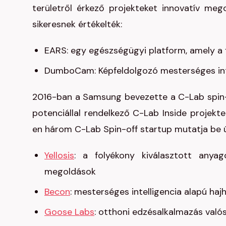
területről érkező projekteket innovatív meg
sikeresnek értékelték:
EARS: egy egészségügyi platform, amely a f
DumboCam: Képfeldolgozó mesterséges intel
2016-ban a Samsung bevezette a C-Lab spin-o
potenciállal rendelkező C-Lab Inside projekt
en három C-Lab Spin-off startup mutatja be ú
Yellosis
: a folyékony kiválasztott any
megoldások
Becon
: mesterséges intelligencia alapú ha
Goose Labs
: otthoni edzésalkalmazás val