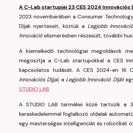
A C-Lab startupjai 23 CES 2024 Innovációs 
2023 novemberében a Consumer Technology A
Díjak nyerteseit, köztük a
Legjobb Innovác
Innováció
elismerésben részesült, további hu
A kiemelkedő technológiai megoldások me
megosztja a C-Lab startupokkal a CES Innov
kapcsolatos tudását. A CES 2024-en 16 C
Innovációs Díjjal
, a
Legjobb Innováció Díját
egy
STUDIO LAB
.
A STUDIO LAB termékei közé tartozik a
S
kereskedelemmel foglalkozó oldalak automatizá
egy mesterséges intelligenciát és robotikát 