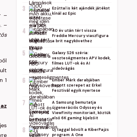
3
Ezúttal is két ajándék játékot
kínál az Epic
z –
.
–
4
40 év után tért vissza
tős
Freddie Mercury viaszfigura
a brit nagykövethez
5
Galaxy S26 széria:
veszteségmentes APV kodek,
ből
filmes LUT-ok és AI
videóvágás
ult
n 1
6
Ember Márk darabjában
kapott szerepet az Erkel
Fesztivál egyik nyertese
7
A Samsung bemutatja
 az
újgenerációs Odyssey és
ViewFinity monitoriait, köztük
első 6K gaming kijelzőit
jes
8
Új taggal bővült a KiberPajzs
yre
program: A One