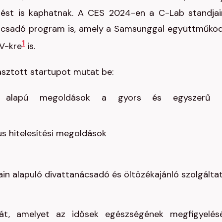
tést is kaphatnak. A CES 2024-en a C-Lab standjai
tanácsadó program is, amely a Samsunggal együttműkö
1
TV-kre
is.
álasztott startupot mutat be:
cia alapú megoldások a gyors és egyszerű 
kus hitelesítési megoldások
tain alapuló divattanácsadó és öltözékajánló szolgálta
kabát, amelyet az idősek egészségének megfigyelés