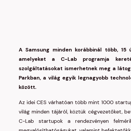
A Samsung minden korábbinál több, 15 ú
amelyeket a C-Lab programja keretéb
szolgáltatásokat ismerhetnek meg a látog
Parkban, a világ egyik legnagyobb technoló
között.
Az idei CES várhatóan több mint 1000 startup
világ minden tájáról, köztük cégvezetőket, b
C-Lab startupok a rendezvényen felmérik
megvalósíthatóságukat, valamint befektetőkke