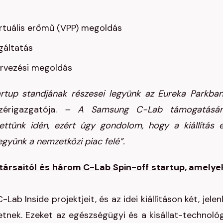
virtuális erőmű (VPP) megoldás
lgáltatás
tervezési megoldás
artup standjának részesei legyünk az Eureka Parkba
rigazgatója.
– A Samsung C-Lab támogatásán
ettünk idén, ezért úgy gondolom, hogy a kiállítás 
együnk a nemzetközi piac felé”.
ársaitól és három C-Lab Spin-off startup, amelye
 Inside projektjeit, és az idei kiállításon két, jelen
rtetnek. Ezeket az egészségügyi és a kisállat-technológ