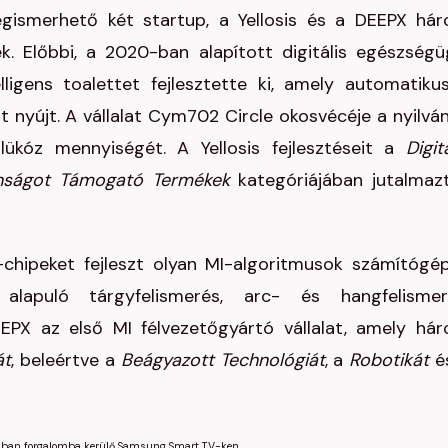
megismerhető két startup, a Yellosis és a DEEPX há
k. Előbbi, a 2020-ban alapított digitális egészségü
ligens toalettet fejlesztette ki, amely automatiku
t nyújt. A vállalat Cym702 Circle okosvécéje a nyilvá
glükóz mennyiségét. A Yellosis fejlesztéseit a
Digit
nságot
Támogató
Termékek
kategóriájában jutalmaz
-chipeket fejleszt olyan MI-algoritmusok számítógé
alapuló tárgyfelismerés, arc- és hangfelismer
EPX az első MI félvezetőgyártó vállalat, amely há
át
, beleértve a
Beágyazott
Technológiát
, a
Robotikát
é
mokban forgalomba kerülő Samsung Smart TV-ken.