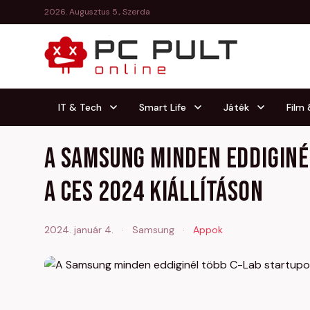
2026. Augusztus 5., Szerda
IT & Tech
Smart Life
Játék
Film
A Samsung minden eddiginé
a CES 2024 kiállításon
2024. január 4.
·
Samsung
·
Appok