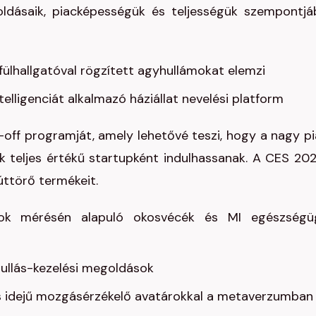
oldásaik, piacképességük és teljességük szempontjá
ülhallgatóval rögzített agyhullámokat elemzi
ligenciát alkalmazó háziállat nevelési platform
ff programját, amely lehetővé teszi, hogy a nagy pi
ek teljes értékű startupként indulhassanak. A CES 20
ttörő termékeit.
agok mérésén alapuló okosvécék és MI egészségü
jhullás-kezelési megoldások
ós idejű mozgásérzékelő avatárokkal a metaverzumban