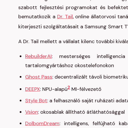
szabott fejlesztési programokat és befekte
bemutatkozik a
Dr. Tail
, online állatorvosi 
kiterjeszti szolgáltatásait a Samsung Smart 
A Dr. Tail mellett a vállalat kilenc további kiv
RebuilderAI
: mesterséges intelligen
tartalomgyártáshoz okostelefonokon
Ghost Pass
: decentralizált távoli biometri
2
DEEPX
: NPU-alapú
MI-félvezető
Style Bot
: a felhasználó saját ruházati ada
Vsion
: okosablak állítható átláthatósággal
DolbomDream
: intelligens, felfújható 