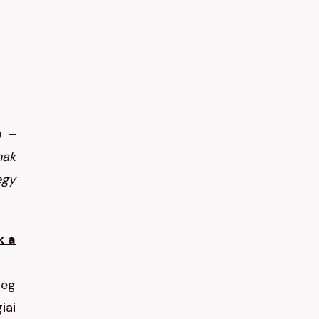
n –
ak
egy
k a
leg
iai