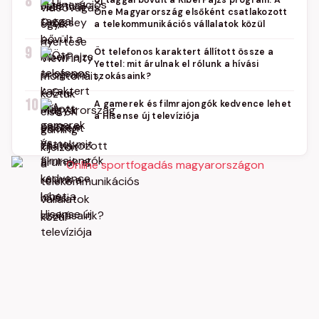
8
Új taggal bővült a KiberPajzs program: A
One Magyarország elsőként csatlakozott
a telekommunikációs vállalatok közül
9
Öt telefonos karaktert állított össze a
Yettel: mit árulnak el rólunk a hívási
szokásaink?
10
A gamerek és filmrajongók kedvence lehet
a Hisense új televíziója