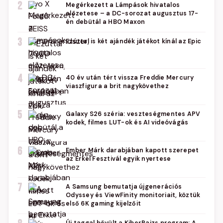
2
Megérkezett a Lámpások hivatalos
előzetese – a DC-sorozat augusztus 17-
én debütál a HBO Maxon
3
Ezúttal is két ajándék játékot kínál az Epic
4
40 év után tért vissza Freddie Mercury
viaszfigura a brit nagykövethez
5
Galaxy S26 széria: veszteségmentes APV
kodek, filmes LUT-ok és AI videóvágás
6
Ember Márk darabjában kapott szerepet
az Erkel Fesztivál egyik nyertese
7
A Samsung bemutatja újgenerációs
Odyssey és ViewFinity monitoriait, köztük
első 6K gaming kijelzőit