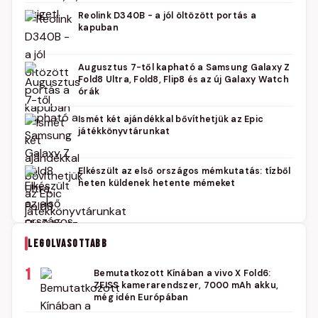
Reolink D340B - a jól öltözött portás a
kapuban
Augusztus 7-től kapható a Samsung Galaxy Z
Fold8 Ultra, Fold8, Flip8 és az új Galaxy Watch
órák
Ismét két ajándékkal bővíthetjük az Epic
játékkönyvtárunkat
Elkészült az első országos mémkutatás: tízből
heten küldenek hetente mémeket
LEGOLVASOTTABB
1
Bemutatkozott Kínában a vivo X Fold6:
ZEISS kamerarendszer, 7000 mAh akku,
még idén Európában