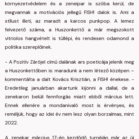
környezetvédelem és a zeneipar is szóba kerül, de
megvannak a motivációs jellegű FISH! dalok is. Ami a
stílust illeti, az maradt a karcos punkpop. A lemez
felvezető száma, a Huszonkettő a már megszokott
vitriolos hangvételt is túllépi, és rendesen odamond a
politika szereplőinek.
- A Pozitív Zárójel című dalának ars poeticája jelenik meg
a Huszonkettőben is: maradunk a nem létező középen –
kommentálta a dalt Kovács Krisztián, a FISH! énekese. -
Eredetileg januárban akartunk kijönni a dallal, de a
zenekaron belüli fennforgás miatt ebből március lett.
Ennek ellenére a mondanivaló most is érvényes, és
reméljük, hogy az idei év nem lesz olyan borzalmas, mint
2022.
A zenekar március 17-én kezdődő turnéján már az új