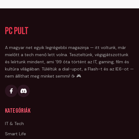
PC Pult
A magyar net egyik legrégebbi magazinja — itt voltunk, már
mielőtt a tech menő lett volna. Teszteltünk, végigjátszottunk
és leírtunk mindent, ami '99 óta történt az IT, gaming, film és
kultúra világában. Túléltük a dial-upot, a Flash-t és az IE6-ot —
nem állíthat meg minket semmi! ☕ 🎮
Kategóriák
IT & Tech
Smart Life