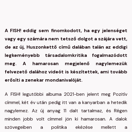
A FISH! eddig sem finomkodott, ha egy jelenséget
vagy egy számára nem tetsző dolgot a szájára vett,
de az új, Huszonkettő című dalában talán az eddigi
legkeményebb társadalomkritika fogalmazódott
meg. A hamarosan megjelenő nagylemezük
felvezető dalához videót is készítettek, ami tovább
erősíti a zenekar mondanivalóját.
A FISH!
legutóbbi albuma 2021-ben jelent meg Pozitív
címmel, két év után pedig itt van a kanyarban a hetedik
nagylemez. Az új anyag 11 dalt tartalmaz, és Régen
minden jobb volt címmel jön ki hamarosan. A dalok
szövegeiben a politika ekézése mellett a