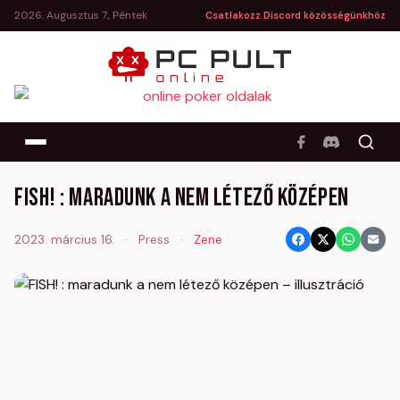
2026. Augusztus 7., Péntek
Csatlakozz Discord közösségünkhöz
FISH! : maradunk a nem létező középen
2023. március 16.
·
Press
·
Zene